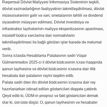
Rəqəmsal Dövlət Maliyyəsi İnformasiya Sisteminin təşkili,
dövlət xəzinədarlığının fəaliyyətinin təkmilləşdirilməsi, dövlət
müəssisələrinin gəlir və xərc smetalarının təhlili və dividend
siyasətinin müəyyən edilməsi, Dövlət investisiya və
infrastruktur layihələrinin maliyyə ekspertizasının aparılması,
müxtəlif büdcə xərclərinə dair normativlərin
təkmilləşdirilməsi ilə bağlı görülən işlər barədə də məlumat
verib.
Sonra iclasda Hesablama Palatasının sədri Vüqar
Gülməmmədov 2025-ci il dövlət büdcəsinin icrası haqqında
qanun layihəsinə və dövlət büdcəsinin icrasına dair illik
hesabata dair palatanın rəyini təqdim edib.
Palata sədri ötən ilin dövlət büdcəsinin icrasına dair rəy
hazırlanarkən istinad edilən göstəriciləri diqqətə çatdırıb.
Qeyd edib ki, ÜDM-in proqnoz və fakt göstəriciləri demək
olar ki, üst-üstə düşür. O, qanun layihəsinin və hesabatın