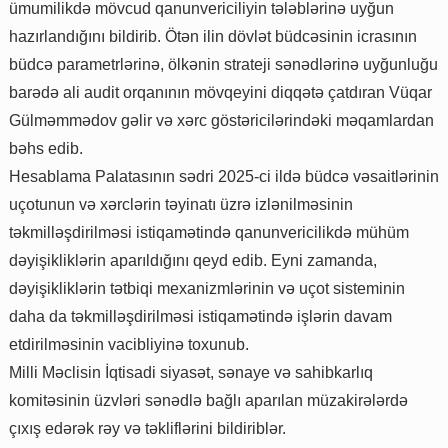
ümumilikdə mövcud qanunvericiliyin tələblərinə uyğun
hazırlandığını bildirib. Ötən ilin dövlət büdcəsinin icrasının
büdcə parametrlərinə, ölkənin strateji sənədlərinə uyğunluğu
barədə ali audit orqanının mövqeyini diqqətə çatdıran Vüqar
Gülməmmədov gəlir və xərc göstəricilərindəki məqamlardan
bəhs edib.
Hesablama Palatasının sədri 2025-ci ildə büdcə vəsaitlərinin
uçotunun və xərclərin təyinatı üzrə izlənilməsinin
təkmilləşdirilməsi istiqamətində qanunvericilikdə mühüm
dəyişikliklərin aparıldığını qeyd edib. Eyni zamanda,
dəyişikliklərin tətbiqi mexanizmlərinin və uçot sisteminin
daha da təkmilləşdirilməsi istiqamətində işlərin davam
etdirilməsinin vacibliyinə toxunub.
Milli Məclisin İqtisadi siyasət, sənaye və sahibkarlıq
komitəsinin üzvləri sənədlə bağlı aparılan müzakirələrdə
çıxış edərək rəy və təkliflərini bildiriblər.