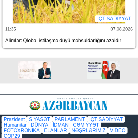
İQTİSADİYYAT
11:35
07.08.2026
Alimlər: Qlobal istiləşmə düyü məhsuldarlığını azaldır
Prezident
SİYASƏT
PARLAMENT
İQTİSADİYYAT
Humanitar
DÜNYA
İDMAN
CƏMİYYƏT
FOTOXRONIKA
ELANLAR
NƏŞRLƏRİMİZ
VİDEO
COP29