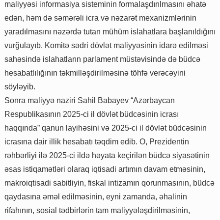
maliyyəsi informasiya sisteminin formalaşdırılmasını əhatə
edən, həm də səmərəli icra və nəzarət mexanizmlərinin
yaradılmasını nəzərdə tutan mühüm islahatlara başlanıldığını
vurğulayıb. Komitə sədri dövlət maliyyəsinin idarə edilməsi
sahəsində islahatların parlament müstəvisində də büdcə
hesabatlılığının təkmilləşdirilməsinə töhfə verəcəyini
söyləyib.
Sonra maliyyə naziri Sahil Babayev “Azərbaycan
Respublikasının 2025-ci il dövlət büdcəsinin icrası
haqqında” qanun layihəsini və 2025-ci il dövlət büdcəsinin
icrasına dair illik hesabatı təqdim edib. O, Prezidentin
rəhbərliyi ilə 2025-ci ildə həyata keçirilən büdcə siyasətinin
əsas istiqamətləri olaraq iqtisadi artımın davam etməsinin,
makroiqtisadi sabitliyin, fiskal intizamın qorunmasının, büdcə
qaydasına əməl edilməsinin, eyni zamanda, əhalinin
rifahının, sosial tədbirlərin tam maliyyələşdirilməsinin,