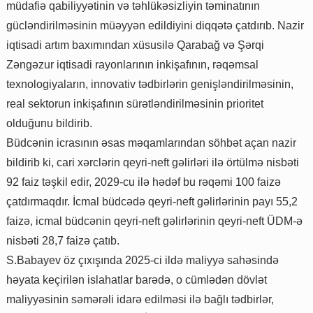
müdafiə qabiliyyətinin və təhlükəsizliyin təminatının
gücləndirilməsinin müəyyən edildiyini diqqətə çatdırıb. Nazir
iqtisadi artım baxımından xüsusilə Qarabağ və Şərqi
Zəngəzur iqtisadi rayonlarının inkişafının, rəqəmsal
texnologiyaların, innovativ tədbirlərin genişləndirilməsinin,
real sektorun inkişafının sürətləndirilməsinin prioritet
olduğunu bildirib.
Büdcənin icrasının əsas məqamlarından söhbət açan nazir
bildirib ki, cari xərclərin qeyri-neft gəlirləri ilə örtülmə nisbəti
92 faiz təşkil edir, 2029-cu ilə hədəf bu rəqəmi 100 faizə
çatdırmaqdır. İcmal büdcədə qeyri-neft gəlirlərinin payı 55,2
faizə, icmal büdcənin qeyri-neft gəlirlərinin qeyri-neft ÜDM-ə
nisbəti 28,7 faizə çatıb.
S.Babayev öz çıxışında 2025-ci ildə maliyyə sahəsində
həyata keçirilən islahatlar barədə, o cümlədən dövlət
maliyyəsinin səmərəli idarə edilməsi ilə bağlı tədbirlər,