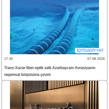
İQTİSADİYYAT
17:30
07.08.2026
Trans-Xəzər fiber-optik xətti Azərbaycanı Avrasiyanın
rəqəmsal körpüsünə çevirir