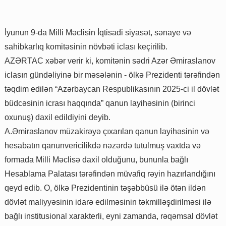
İyunun 9-da Milli Məclisin İqtisadi siyasət, sənaye və
sahibkarlıq komitəsinin növbəti iclası keçirilib.
AZƏRTAC xəbər verir ki, komitənin sədri Azər Əmiraslanov
iclasın gündəliyinə bir məsələnin - ölkə Prezidenti tərəfindən
təqdim edilən “Azərbaycan Respublikasının 2025-ci il dövlət
büdcəsinin icrası haqqında” qanun layihəsinin (birinci
oxunuş) daxil edildiyini deyib.
A.Əmiraslanov müzakirəyə çıxarılan qanun layihəsinin və
hesabatın qanunvericilikdə nəzərdə tutulmuş vaxtda və
formada Milli Məclisə daxil olduğunu, bununla bağlı
Hesablama Palatası tərəfindən müvafiq rəyin hazırlandığını
qeyd edib. O, ölkə Prezidentinin təşəbbüsü ilə ötən ildən
dövlət maliyyəsinin idarə edilməsinin təkmilləşdirilməsi ilə
bağlı institusional xarakterli, eyni zamanda, rəqəmsal dövlət