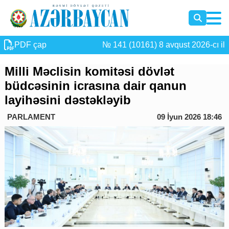
PDF çap
№ 141 (10161) 8 avqust 2026-cı il
Milli Məclisin komitəsi dövlət
büdcəsinin icrasına dair qanun
layihəsini dəstəkləyib
PARLAMENT
09 İyun 2026 18:46