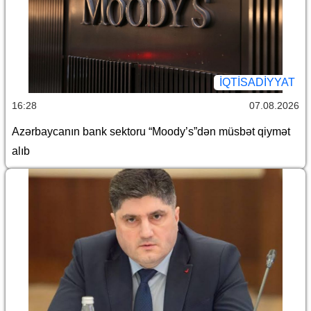
İQTİSADİYYAT
16:28
07.08.2026
Azərbaycanın bank sektoru “Moody’s”dən müsbət qiymət
alıb