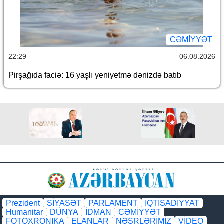
CƏMİYYƏT
22:29
06.08.2026
Pirşağıda faciə: 16 yaşlı yeniyetmə dənizdə batıb
Prezident
SİYASƏT
PARLAMENT
İQTİSADİYYAT
Humanitar
DÜNYA
İDMAN
CƏMİYYƏT
FOTOXRONIKA
ELANLAR
NƏŞRLƏRİMİZ
VİDEO