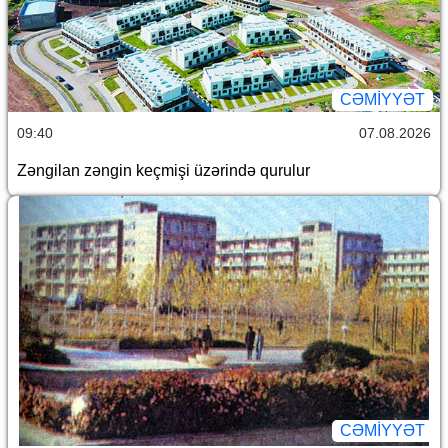
CƏMİYYƏT
09:40
07.08.2026
Zəngilan zəngin keçmişi üzərində qurulur
CƏMİYYƏT