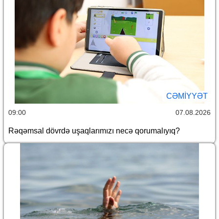
CƏMİYYƏT
09:00
07.08.2026
Rəqəmsal dövrdə uşaqlarımızı necə qorumalıyıq?