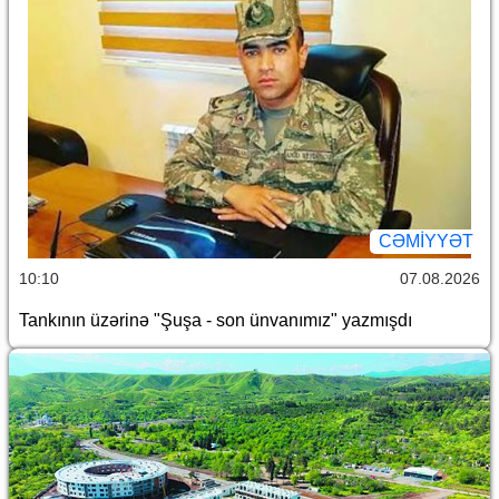
CƏMİYYƏT
10:10
07.08.2026
Tankının üzərinə "Şuşa - son ünvanımız" yazmışdı