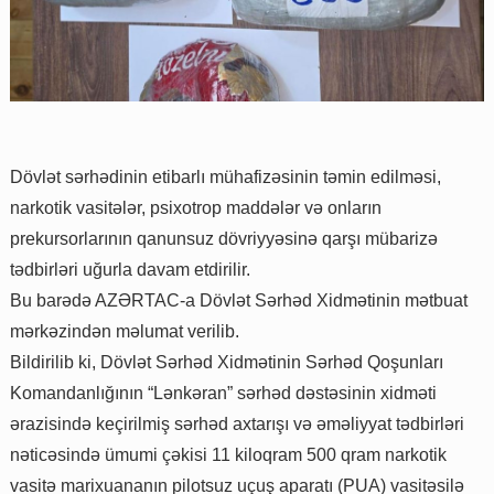
Dövlət sərhədinin etibarlı mühafizəsinin təmin edilməsi,
narkotik vasitələr, psixotrop maddələr və onların
prekursorlarının qanunsuz dövriyyəsinə qarşı mübarizə
tədbirləri uğurla davam etdirilir.
Bu barədə AZƏRTAC-a Dövlət Sərhəd Xidmətinin mətbuat
mərkəzindən məlumat verilib.
Bildirilib ki, Dövlət Sərhəd Xidmətinin Sərhəd Qoşunları
Komandanlığının “Lənkəran” sərhəd dəstəsinin xidməti
ərazisində keçirilmiş sərhəd axtarışı və əməliyyat tədbirləri
nəticəsində ümumi çəkisi 11 kiloqram 500 qram narkotik
vasitə marixuananın pilotsuz uçuş aparatı (PUA) vasitəsilə