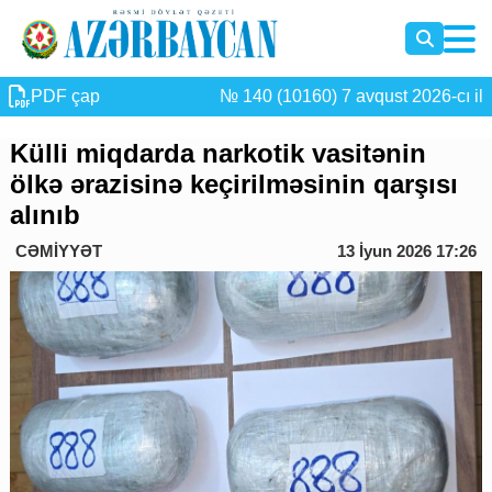
PDF çap
№ 140 (10160) 7 avqust 2026-cı il
Külli miqdarda narkotik vasitənin
ölkə ərazisinə keçirilməsinin qarşısı
alınıb
CƏMİYYƏT
13 İyun 2026 17:26