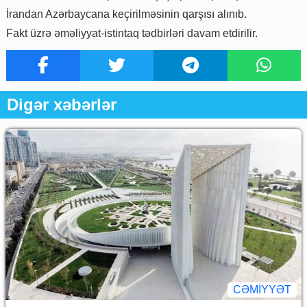
İrandan Azərbaycana keçirilməsinin qarşısı alınıb.
Fakt üzrə əməliyyat-istintaq tədbirləri davam etdirilir.
Digər xəbərlər
CƏMİYYƏT