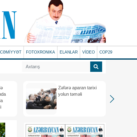
CƏMİYYƏT
FOTOXRONIKA
ELANLAR
VİDEO
COP29
lə
Zəfərə aparan tarixi
nda
yolun təməli
da
i