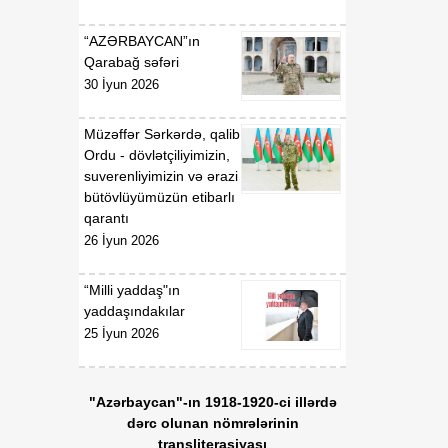
“AZƏRBAYCAN”ın
Qarabağ səfəri
30 İyun 2026
Müzəffər Sərkərdə, qalib
Ordu - dövlətçiliyimizin,
suverenliyimizin və ərazi
bütövlüyümüzün etibarlı
qarantı
26 İyun 2026
“Milli yaddaş"ın
yaddaşındakılar
25 İyun 2026
"Azərbaycan"-ın 1918-1920-ci illərdə
dərc olunan nömrələrinin
transliterasiyası