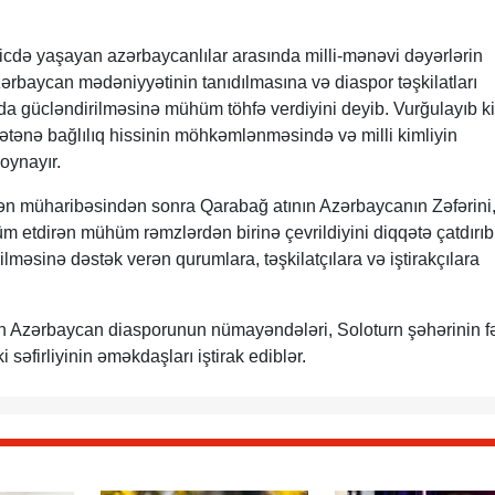
ricdə yaşayan azərbaycanlılar arasında milli-mənəvi dəyərlərin
rbaycan mədəniyyətinin tanıdılmasına və diaspor təşkilatları
a gücləndirilməsinə mühüm töhfə verdiyini deyib. Vurğulayıb ki
ətənə bağlılıq hissinin möhkəmlənməsində və milli kimliyin
oynayır.
ən müharibəsindən sonra Qarabağ atının Azərbaycanın Zəfərini
m etdirən mühüm rəmzlərdən birinə çevrildiyini diqqətə çatdırıb.
lməsinə dəstək verən qurumlara, təşkilatçılara və iştirakçılara
 Azərbaycan diasporunun nümayəndələri, Soloturn şəhərinin fə
səfirliyinin əməkdaşları iştirak ediblər.