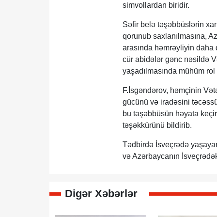
simvollardan biridir.
Səfir belə təşəbbüslərin xa
qorunub saxlanılmasına, Azə
arasında həmrəyliyin daha d
cür abidələr gənc nəsildə V
yaşadılmasında mühüm rol 
F.İsgəndərov, həmçinin Vət
gücünü və iradəsini təcəssü
bu təşəbbüsün həyata keçiri
təşəkkürünü bildirib.
Tədbirdə İsveçrədə yaşayan
və Azərbaycanın İsveçrədəki 
Digər Xəbərlər