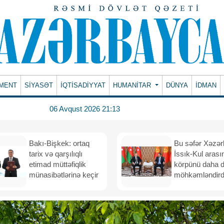
MENT
SİYASƏT
İQTİSADİYYAT
HUMANITAR
DÜNYA
İDMAN
06 Avqust 2026 21:13
Bakı-Bişkek: ortaq
Bu səfər Xəzər
tarix və qarşılıqlı
İssık-Kul arası
etimad müttəfiqlik
körpünü daha 
münasibətlərinə keçir
möhkəmləndird