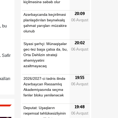
kiçilməsinə səbəb olur
20:09
Azərbaycanda keçirilməsi
06 Avqust
planlaşdırılan beynəlxalq
şahmat yarışları müzakirə
, bu
olunub
20:02
Siyasi şərhçi: Münaqişələr
06 Avqust
,
gec-tez başa çatsa da, bu,
Orta Dəhlizin strateji
 Səfir
əhəmiyyətini
azaltmayacaq
19:55
2026/2027-ci tədris ilində
alları
06 Avqust
Azərbaycan Rəssamlıq
Akademiyasında seçmə
fənlər bloku yenilənəcək
19:48
Deputat: Uşaqların
06 Avqust
rəqəmsal təhlükəsizliyinin