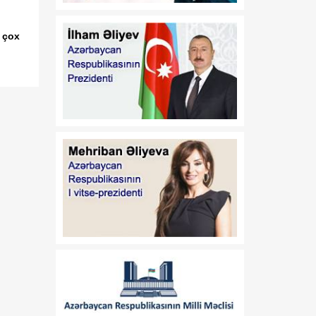
logistika imkanları yaradır
 çox
19:13
Google süni intellekt
06 Avqust
bölməsində rəhbərliyi
dəyişir
19:06
Azərbaycan Rəssamlıq
06 Avqust
Akademiyası süni intellekti
yaradıcı prosesə dəstək
vasitəsi kimi tətbiq edir
18:59
Baş katib: Güləş üzrə
06 Avqust
dünya çempionatı
təşkilatçılıq baxımından
Azərbaycanın növbəti
uğur hekayəsi oldu
18:52
Rəqəmsal inkişaf və
06 Avqust
nəqliyyat naziri Zəngilanda
vətəndaşların