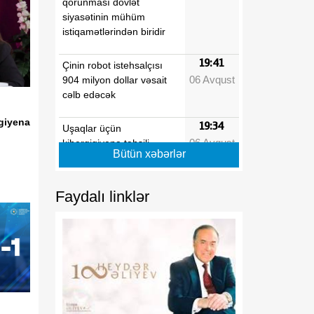
qorunması dövlət
siyasətinin mühüm
istiqamətlərindən biridir
19:41
Çinin robot istehsalçısı
06 Avqust
904 milyon dollar vəsait
cəlb edəcək
giyena
19:34
Uşaqlar üçün
06 Avqust
kibergigiyena təhsili
Bütün xəbərlər
ümumtəhsil proqramlarına
daxil edilməlidir
Faydalı linklər
19:27
Mərkəzi Bank Nyu-York
06 Avqust
Federal Ehtiyat Bankı ilə
aktual çağırışları müzakirə
edib
19:20
Nazgul Joldoşova:
06 Avqust
Azərbaycan Qırğızıstan
üçün yeni nəqliyyat-