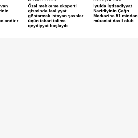
yvan
Özəl məhkəmə eksperti
İyulda İqtisadiyyat
inin
qismində fəaliyyət
Nazirliyinin Çağrı
göstərmək istəyən şəxslər
Mərkəzinə 51 mindən
ücləndirir
üçün icbari təlimə
müraciət daxil olub
qeydiyyat başlayıb