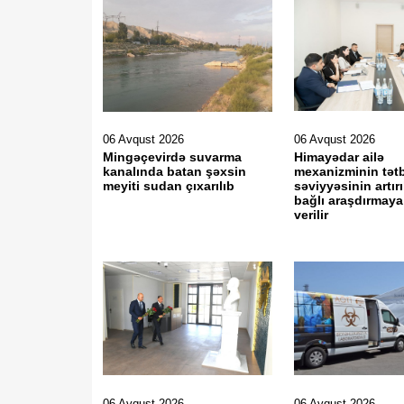
06 Avqust 2026
06 Avqust 2026
Mingəçevirdə suvarma
Himayədar ailə
kanalında batan şəxsin
mexanizminin tət
meyiti sudan çıxarılıb
səviyyəsinin artırı
bağlı araşdırmaya
verilir
06 Avqust 2026
06 Avqust 2026