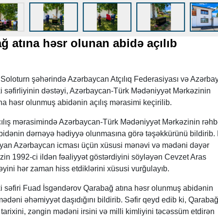
ğ atına həsr olunan abidə açılıb
 Soloturn şəhərində Azərbaycan Atçılıq Federasiyası və Azərba
 səfirliyinin dəstəyi, Azərbaycan-Türk Mədəniyyət Mərkəzinin
tına həsr olunmuş abidənin açılış mərasimi keçirilib.
ılış mərasimində Azərbaycan-Türk Mədəniyyət Mərkəzinin rəhb
abidənin dərnəyə hədiyyə olunmasına görə təşəkkürünü bildirib.
yan Azərbaycan icması üçün xüsusi mənəvi və mədəni dəyər
zin 1992-ci ildən fəaliyyət göstərdiyini söyləyən Cevzet Aras
yini hər zaman hiss etdiklərini xüsusi vurğulayıb.
i səfiri Fuad İsgəndərov Qarabağ atına həsr olunmuş abidənin
ədəni əhəmiyyət daşıdığını bildirib. Səfir qeyd edib ki, Qarabağ
rixini, zəngin mədəni irsini və milli kimliyini təcəssüm etdirən