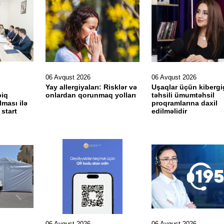
06 Avqust 2026
06 Avqust 2026
Yay allergiyaları: Risklər və
Uşaqlar üçün kibergi
biq
onlardan qorunmaq yolları
təhsili ümumtəhsil
lması ilə
proqramlarına daxil
 start
edilməlidir
06 Avqust 2026
06 Avqust 2026