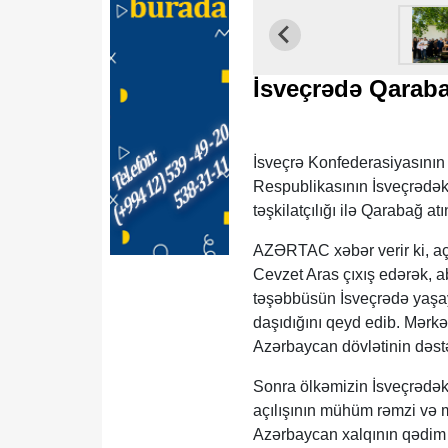
İsveçrədə Qaraba
İsveçrə Konfederasiyasının
Respublikasının İsveçrədəki
təşkilatçılığı ilə Qarabağ a
AZƏRTAC xəbər verir ki, aç
Cevzet Aras çıxış edərək, 
təşəbbüsün İsveçrədə yaşa
daşıdığını qeyd edib. Mərkə
Azərbaycan dövlətinin dəstə
Sonra ölkəmizin İsveçrədək
açılışının mühüm rəmzi və m
Azərbaycan xalqının qədim ta