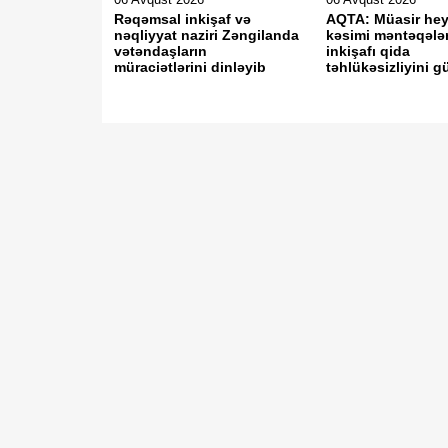
Rəqəmsal inkişaf və
AQTA: Müasir he
nəqliyyat naziri Zəngilanda
kəsimi məntəqələr
vətəndaşların
inkişafı qida
müraciətlərini dinləyib
təhlükəsizliyini g