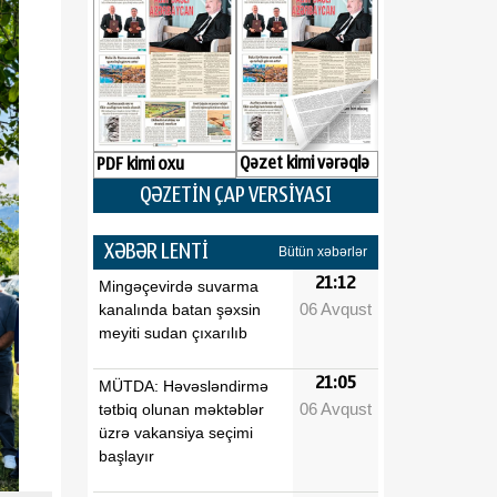
Qəzet kimi vərəqlə
PDF kimi oxu
QƏZETİN ÇAP VERSİYASI
XƏBƏR LENTİ
Bütün xəbərlər
21:12
Mingəçevirdə suvarma
06 Avqust
kanalında batan şəxsin
meyiti sudan çıxarılıb
21:05
MÜTDA: Həvəsləndirmə
06 Avqust
tətbiq olunan məktəblər
üzrə vakansiya seçimi
başlayır