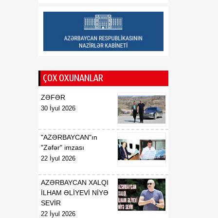
müraciətlərini dinləyib
18:45
Azərbaycan Qlobal Cənub
06 Avqust
ölkələrinin marağını cəlb
edir
18:38
Moses Vetangula: Keniya
ÇOX OXUNANLAR
06 Avqust
ilə Azərbaycanın
qanunverici orqanları
ZƏFƏR
arasında əməkdaşlığın
30 İyul 2026
inkişafı üçün əlverişli
zəmin formalaşıb
"AZƏRBAYCAN"ın
"Zəfər" imzası
22 İyul 2026
AZƏRBAYCAN XALQI
İLHAM ƏLİYEVİ NİYƏ
SEVİR
22 İyul 2026