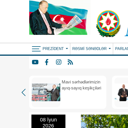
PREZIDENT
RƏSMI SƏNƏDLƏR
PARLA
Mavi sərhədlərimizin
nın
ayıq-sayıq keşikçiləri
eni dövr
08 İyun
2026