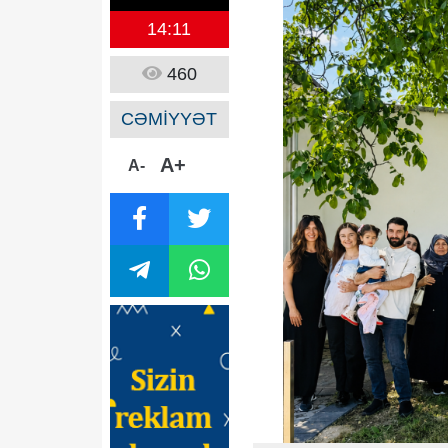
14:11
460
CƏMİYYƏT
A+
A-