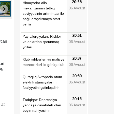
20:58
Himayədar ailə
06 Avqust
mexanizminin tətbiq
səviyyəsinin artırılması ilə
bağlı araşdırmaya start
verilir
20:51
Yay allergiyaları: Risklər
ycan
06 Avqust
və onlardan qorunmaq
yolları
20:37
Klub rəhbərləri və maliyyə
əri
06 Avqust
menecerləri ilə görüş olub
 Bu
20:30
Quraqlıq Avropada atom
06 Avqust
elektrik stansiyalarının
fəaliyyətini çətinləşdirir
20:16
Tədqiqat: Depressiya
 atı
06 Avqust
yaddaşa cavabdeh olan
beyin nahiyəsinin