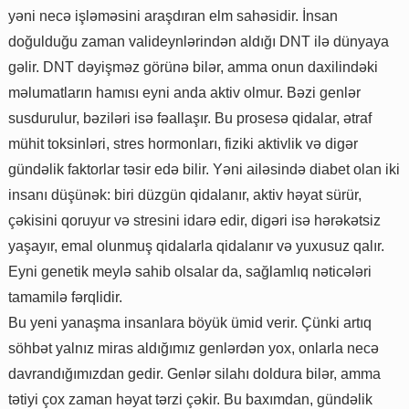
yəni necə işləməsini araşdıran elm sahəsidir. İnsan
doğulduğu zaman valideynlərindən aldığı DNT ilə dünyaya
gəlir. DNT dəyişməz görünə bilər, amma onun daxilindəki
məlumatların hamısı eyni anda aktiv olmur. Bəzi genlər
susdurulur, bəziləri isə fəallaşır. Bu prosesə qidalar, ətraf
mühit toksinləri, stres hormonları, fiziki aktivlik və digər
gündəlik faktorlar təsir edə bilir. Yəni ailəsində diabet olan iki
insanı düşünək: biri düzgün qidalanır, aktiv həyat sürür,
çəkisini qoruyur və stresini idarə edir, digəri isə hərəkətsiz
yaşayır, emal olunmuş qidalarla qidalanır və yuxusuz qalır.
Eyni genetik meylə sahib olsalar da, sağlamlıq nəticələri
tamamilə fərqlidir.
Bu yeni yanaşma insanlara böyük ümid verir. Çünki artıq
söhbət yalnız miras aldığımız genlərdən yox, onlarla necə
davrandığımızdan gedir. Genlər silahı doldura bilər, amma
tətiyi çox zaman həyat tərzi çəkir. Bu baxımdan, gündəlik