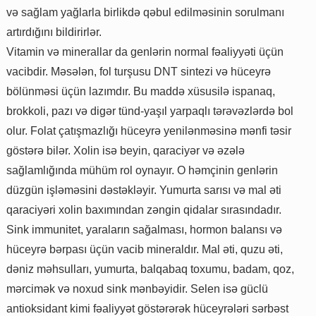
və sağlam yağlarla birlikdə qəbul edilməsinin sorulmanı
artırdığını bildirirlər.
Vitamin və minerallar da genlərin normal fəaliyyəti üçün
vacibdir. Məsələn, fol turşusu DNT sintezi və hüceyrə
bölünməsi üçün lazımdır. Bu maddə xüsusilə ispanaq,
brokkoli, pazı və digər tünd-yaşıl yarpaqlı tərəvəzlərdə bol
olur. Folat çatışmazlığı hüceyrə yenilənməsinə mənfi təsir
göstərə bilər. Xolin isə beyin, qaraciyər və əzələ
sağlamlığında mühüm rol oynayır. O həmçinin genlərin
düzgün işləməsini dəstəkləyir. Yumurta sarısı və mal əti
qaraciyəri xolin baxımından zəngin qidalar sırasındadır.
Sink immunitet, yaraların sağalması, hormon balansı və
hüceyrə bərpası üçün vacib mineraldır. Mal əti, quzu əti,
dəniz məhsulları, yumurta, balqabaq toxumu, badam, qoz,
mərcimək və noxud sink mənbəyidir. Selen isə güclü
antioksidant kimi fəaliyyət göstərərək hüceyrələri sərbəst