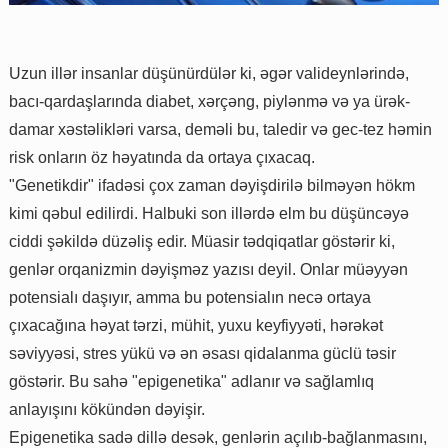
Uzun illər insanlar düşünürdülər ki, əgər valideynlərində,
bacı-qardaşlarında diabet, xərçəng, piylənmə və ya ürək-
damar xəstəlikləri varsa, deməli bu, taledir və gec-tez həmin
risk onların öz həyatında da ortaya çıxacaq.
"Genetikdir" ifadəsi çox zaman dəyişdirilə bilməyən hökm
kimi qəbul edilirdi. Halbuki son illərdə elm bu düşüncəyə
ciddi şəkildə düzəliş edir. Müasir tədqiqatlar göstərir ki,
genlər orqanizmin dəyişməz yazısı deyil. Onlar müəyyən
potensialı daşıyır, amma bu potensialın necə ortaya
çıxacağına həyat tərzi, mühit, yuxu keyfiyyəti, hərəkət
səviyyəsi, stres yükü və ən əsası qidalanma güclü təsir
göstərir. Bu sahə "epigenetika" adlanır və sağlamlıq
anlayışını kökündən dəyişir.
Epigenetika sadə dillə desək, genlərin açılıb-bağlanmasını,