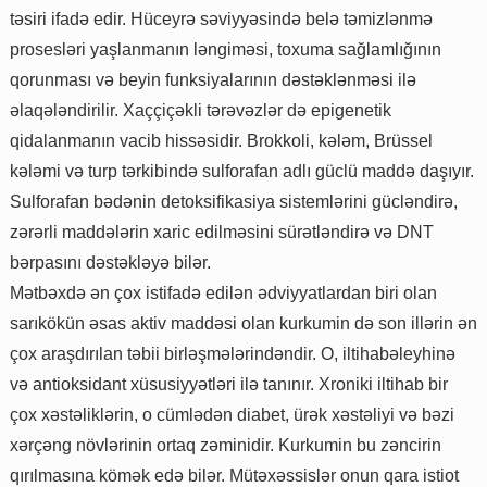
təsiri ifadə edir. Hüceyrə səviyyəsində belə təmizlənmə
prosesləri yaşlanmanın ləngiməsi, toxuma sağlamlığının
qorunması və beyin funksiyalarının dəstəklənməsi ilə
əlaqələndirilir. Xaççiçəkli tərəvəzlər də epigenetik
qidalanmanın vacib hissəsidir. Brokkoli, kələm, Brüssel
kələmi və turp tərkibində sulforafan adlı güclü maddə daşıyır.
Sulforafan bədənin detoksifikasiya sistemlərini gücləndirə,
zərərli maddələrin xaric edilməsini sürətləndirə və DNT
bərpasını dəstəkləyə bilər.
Mətbəxdə ən çox istifadə edilən ədviyyatlardan biri olan
sarıkökün əsas aktiv maddəsi olan kurkumin də son illərin ən
çox araşdırılan təbii birləşmələrindəndir. O, iltihabəleyhinə
və antioksidant xüsusiyyətləri ilə tanınır. Xroniki iltihab bir
çox xəstəliklərin, o cümlədən diabet, ürək xəstəliyi və bəzi
xərçəng növlərinin ortaq zəminidir. Kurkumin bu zəncirin
qırılmasına kömək edə bilər. Mütəxəssislər onun qara istiot