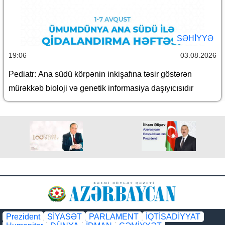
SƏHIYYƏ
19:06
03.08.2026
Pediatr: Ana südü körpənin inkişafına təsir göstərən
mürəkkəb bioloji və genetik informasiya daşıyıcısıdır
Prezident
SİYASƏT
PARLAMENT
İQTİSADİYYAT