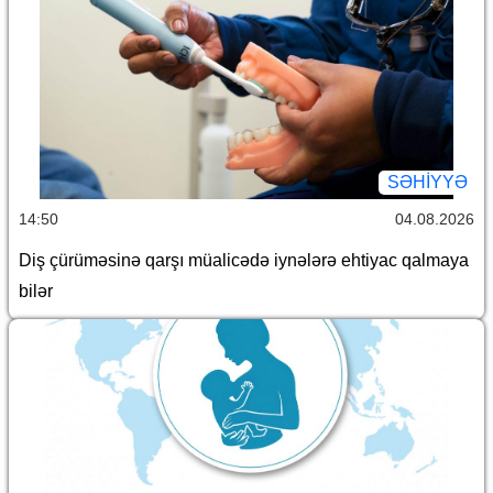
SƏHIYYƏ
14:50
04.08.2026
Diş çürüməsinə qarşı müalicədə iynələrə ehtiyac qalmaya
bilər