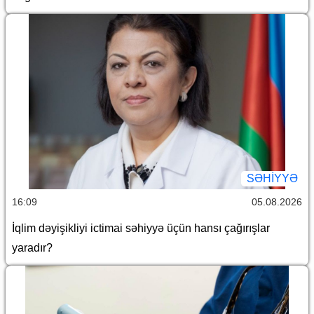
SƏHIYYƏ
16:09
05.08.2026
İqlim dəyişikliyi ictimai səhiyyə üçün hansı çağırışlar
yaradır?