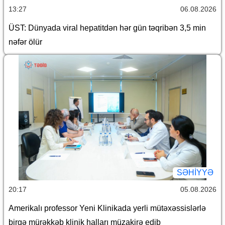
13:27
06.08.2026
ÜST: Dünyada viral hepatitdən hər gün təqribən 3,5 min
nəfər ölür
SƏHIYYƏ
20:17
05.08.2026
Amerikalı professor Yeni Klinikada yerli mütəxəssislərlə
birgə mürəkkəb klinik halları müzakirə edib