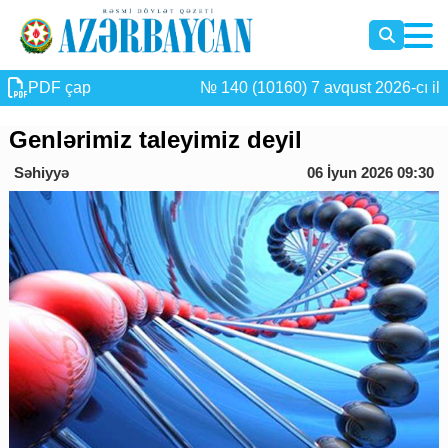
PDF çap
№ 140 (10160) 7 avqust 2026-cı il
Genlərimiz taleyimiz deyil
Səhiyyə
06 İyun 2026 09:30