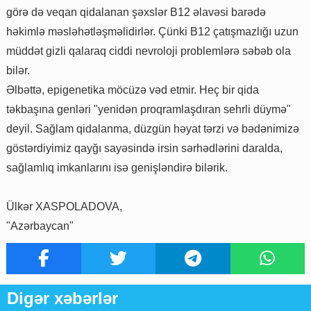
görə də veqan qidalanan şəxslər B12 əlavəsi barədə
həkimlə məsləhətləşməlidirlər. Çünki B12 çatışmazlığı uzun
müddət gizli qalaraq ciddi nevroloji problemlərə səbəb ola
bilər.
Əlbəttə, epigenetika möcüzə vəd etmir. Heç bir qida
təkbaşına genləri "yenidən proqramlaşdıran sehrli düymə"
deyil. Sağlam qidalanma, düzgün həyat tərzi və bədənimizə
göstərdiyimiz qayğı sayəsində irsin sərhədlərini daralda,
sağlamlıq imkanlarını isə genişləndirə bilərik.
Ülkər XASPOLADOVA,
"Azərbaycan"
Digər xəbərlər