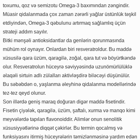
toxumu, qoz və semizotu Omega-3 baxımından zəngindir.
Müasir qidalanmada çox zaman zərərli yağlar üstünlük təşkil
etdiyindən, Omega-3 qəbulunu artırmaq sağlamlıq üçün
strateji addım sayılır.
Bitki mənşəli antioksidantlar da genlərin qorunmasında
mühüm rol oynayır. Onlardan biri resveratroldur. Bu maddə
xüsusilə qara üzüm, qaragilə, zoğal, qara tut və böyürtkəndə
olur. Resveratrolun hüceyrə səviyyəsində uzunömürlülüklə
əlaqəli sirtuin adlı zülalları aktivləşdirə biləcəyi düşünülür.
Bu səbəbdən o, yaşlanma əleyhinə qidalanma modellərində
tez-tez qeyd olunur.
Son illərdə geniş maraq doğuran digər maddə fisetindir.
Fisetin çiyələk, qaragilə, üzüm, şaftalı, xurma və manqo kimi
meyvələrdə tapılan flavonoiddir. Alimlər onun senolitik
xüsusiyyətlərinə diqqət çəkirlər. Bu termin qocalmış və
funksiyasını itirmiş hüceyrələrin təmizlənməsinə yardım edən