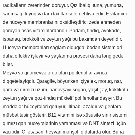
radikalların zərərindən qoruyur. Qızılbalıq, tuna, yumurta,
sarımsaq, toyuq və tam taxıllar selen ehtiva edir. E vitamini
də hüceyrə membranlarını oksidləşdirici zədələnmədən
qoruyan əsas vitaminlərdəndir. Badam, fındıq, avokado,
ispanaq, brokkoli və zeytun yağı bu baxımdan dəyərlidir.
Hüceyrə membranları sağlam olduqda, bədən sistemləri
daha effektiv işləyir və yaşlanma prosesi daha ləng gedə
bilər.
Meyvə və giləmeyvələrdə olan polifenollar ayrıca
diqqətəlayiqdir. Qaragilə, böyürtkən, çiyələk, moruq, nar,
qara və qırmızı üzüm, bənövşəyi soğan, yaşıl çay, kəklikotu,
zeytun yağı və qoz-fındıq müxtəlif polifenollar daşıyır. Bu
maddələr hüceyrələri qoruyur, iltihabı azaldır və genlərə
müsbət təsir göstərir. B12 vitamini isə xüsusilə sinir sistemi,
qırmızı qan hüceyrələrinin yaranması və DNT sintezi üçün
vacibdir. O, əsasən, heyvan mənşəli qidalarda olur. Buna