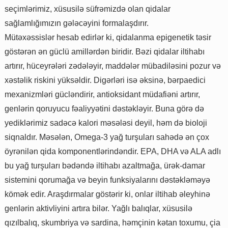
seçimlərimiz, xüsusilə süfrəmizdə olan qidalar
sağlamlığımızın gələcəyini formalaşdırır.
Mütəxəssislər hesab edirlər ki, qidalanma epigenetik təsir
göstərən ən güclü amillərdən biridir. Bəzi qidalar iltihabı
artırır, hüceyrələri zədələyir, maddələr mübadiləsini pozur və
xəstəlik riskini yüksəldir. Digərləri isə əksinə, bərpaedici
mexanizmləri gücləndirir, antioksidant müdafiəni artırır,
genlərin qoruyucu fəaliyyətini dəstəkləyir. Buna görə də
yediklərimiz sadəcə kalori məsələsi deyil, həm də bioloji
siqnaldır. Məsələn, Omega-3 yağ turşuları sahədə ən çox
öyrənilən qida komponentlərindəndir. EPA, DHA və ALA adlı
bu yağ turşuları bədəndə iltihabı azaltmağa, ürək-damar
sistemini qorumağa və beyin funksiyalarını dəstəkləməyə
kömək edir. Araşdırmalar göstərir ki, onlar iltihab əleyhinə
genlərin aktivliyini artıra bilər. Yağlı balıqlar, xüsusilə
qızılbalıq, skumbriya və sardina, həmçinin kətan toxumu, çia