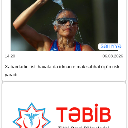
SƏHIYYƏ
14:20
06.08.2026
Xəbərdarlıq: isti havalarda idman etmək səhhət üçün risk
yaradır