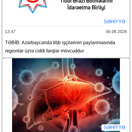
SƏHIYYƏ
13:47
06.08.2026
TƏBİB: Azərbaycanda tibb işçilərinin paylanmasında
regionlar üzrə ciddi fərqlər mövcuddur
SƏHIYYƏ