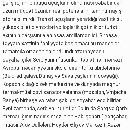
gəliş rejimi, birbaşa uçuşların olmaması səbəbindən
uzun müddət özünün real potensialını tam nümayiş
etdirə bilmirdi. Tranzit uçuşların yaratdığı vaxt itkisi,
yüksək bilet qiymətləri və logistik çətinliklər turist
axınının qarşısını alan əsas amillərdən idi. Birbaşa
təyyarə xəttinin fəaliyyətə başlaması bu maneələri
tamamilə ortadan qaldırdı. İndi azərbaycanlı
səyahətçilər Serbiyanın füsunkar təbiətinə, mərkəzi
Avropa mədəniyyətini əks etdirən tarixi abidələrinə
(Belqrad qalası, Dunay və Sava çaylarının qovşağı),
Kopaonik dağ-xizək mərkəzinə və dünyada məşhur
termal-müalicəvi sanatoriyalarına (məsələn, Vrnjaçka
Banya) birbaşa və rahat şəkildə səyahət edə bilirlər.
Eyni zamanda, serbiyalı turistlər üçün də Şərq və Qərb
memarlığının nadir sintezi olan Bakı şəhəri (İçərişəhər,
müasir Alov Qüllələri, Heydər Əliyev Mərkəzi), Xəzər