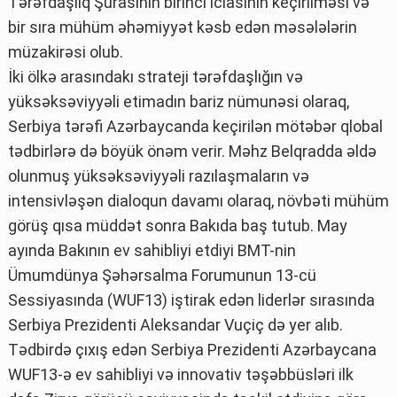
Tərəfdaşlıq Şurasının birinci iclasının keçirilməsi və
bir sıra mühüm əhəmiyyət kəsb edən məsələlərin
müzakirəsi olub.
İki ölkə arasındakı strateji tərəfdaşlığın və
yüksəksəviyyəli etimadın bariz nümunəsi olaraq,
Serbiya tərəfi Azərbaycanda keçirilən mötəbər qlobal
tədbirlərə də böyük önəm verir. Məhz Belqradda əldə
olunmuş yüksəksəviyyəli razılaşmaların və
intensivləşən dialoqun davamı olaraq, növbəti mühüm
görüş qısa müddət sonra Bakıda baş tutub. May
ayında Bakının ev sahibliyi etdiyi BMT-nin
Ümumdünya Şəhərsalma Forumunun 13-cü
Sessiyasında (WUF13) iştirak edən liderlər sırasında
Serbiya Prezidenti Aleksandar Vuçiç də yer alıb.
Tədbirdə çıxış edən Serbiya Prezidenti Azərbaycana
WUF13-ə ev sahibliyi və innovativ təşəbbüsləri ilk