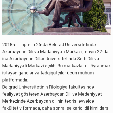
2018-ci il aprelin 26-da Belqrad Universitetində
Azərbaycan Dili və Mədəniyyəti Mərkəzi, mayın 22-də
isə Azərbaycan Dillər Universitetində Serb Dili və
Mədəniyyəti Mərkəzi açılıb. Bu mərkəzlər dil öyrənmək
istəyən gənclər və tədqiqatçılar üçün mühüm
platformadır.
Belqrad Universitetinin Filologiya fakültəsində
fəaliyyət göstərən Azərbaycan Dili və Mədəniyyət
Mərkəzində Azərbaycan dilinin tədrisi əvvəlcə
fakültətiv formada, daha sonra isə xarici dil kimi dərs