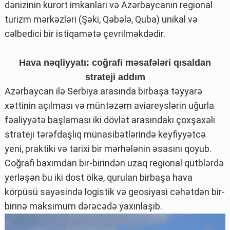
dənizinin kurort imkanları və Azərbaycanın regional
turizm mərkəzləri (Şəki, Qəbələ, Quba) unikal və
cəlbedici bir istiqamətə çevrilməkdədir.
Hava nəqliyyatı: coğrafi məsafələri qısaldan
strateji addım
Azərbaycan ilə Serbiya arasında birbaşa təyyarə
xəttinin açılması və müntəzəm aviareyslərin uğurla
fəaliyyətə başlaması iki dövlət arasındakı çoxşaxəli
strateji tərəfdaşlıq münasibətlərində keyfiyyətcə
yeni, praktiki və tarixi bir mərhələnin əsasını qoyub.
Coğrafi baxımdan bir-birindən uzaq regional qütblərdə
yerləşən bu iki dost ölkə, qurulan birbaşa hava
körpüsü sayəsində logistik və geosiyasi cəhətdən bir-
birinə maksimum dərəcədə yaxınlaşıb.