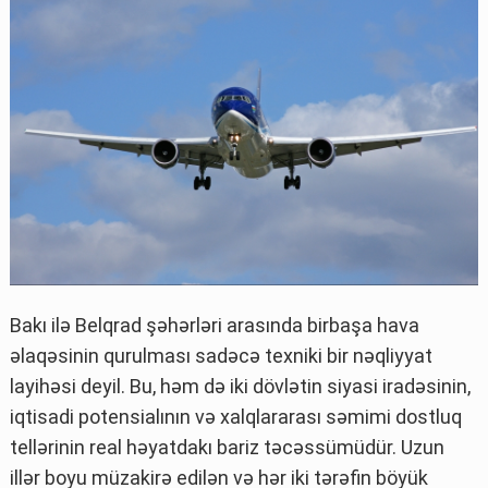
Bakı ilə Belqrad şəhərləri arasında birbaşa hava
əlaqəsinin qurulması sadəcə texniki bir nəqliyyat
layihəsi deyil. Bu, həm də iki dövlətin siyasi iradəsinin,
iqtisadi potensialının və xalqlararası səmimi dostluq
tellərinin real həyatdakı bariz təcəssümüdür. Uzun
illər boyu müzakirə edilən və hər iki tərəfin böyük