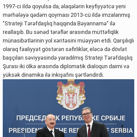
1997-ci ildə qoyulsa da, əlaqələrin keyfiyyətcə yeni
mərhələyə qədəm qoyması 2013-cü ildə imzalanmış
"Strateji Tərəfdaşlıq haqqında Bəyannamə" ilə
reallaşıb. Bu sənəd tərəflər arasında müttəfiqlik
münasibətlərinin yol xəritəsini müəyyən etdi. Qarşılıqlı
olaraq fəaliyyət göstərən səfirliklər, eləcə də dövlət
başçıları səviyyəsində yaradılmış Strateji Tərəfdaşlıq
Şurası iki ölkə arasında diplomatik dialoqun daimi və
yüksək dinamika ilə inkişafını şərtləndirdi.