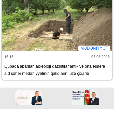
MƏDƏNIYYƏT
15:13
05.08.2026
Qubada aparılan arxeoloji qazıntılar antik və orta əsrlərə
aid şəhər mədəniyyətinin qalıqlarını üzə çıxarıb