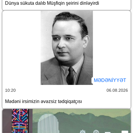
Dünya sükuta dalıb Müşfiqin şeirini dinləyirdi
MƏDƏNIYYƏT
10:20
06.08.2026
Mədəni irsimizin əvəzsiz tədqiqatçısı