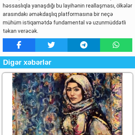
həssaslıqla yanaşdığı bu layihənin reallaşması, ölkələr
arasındakı əməkdaşlıq platformasına bir neçə
mühüm istiqamətdə fundamental və uzunmüddətli
təkan verəcək.
Digər xəbərlər