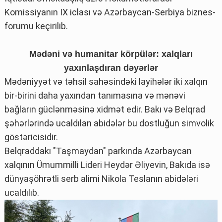
Komissiyanın IX iclası və Azərbaycan-Serbiya biznes-
forumu keçirilib.
Mədəni və humanitar körpülər: xalqları
yaxınlaşdıran dəyərlər
Mədəniyyət və təhsil sahəsindəki layihələr iki xalqın
bir-birini daha yaxından tanımasına və mənəvi
bağların güclənməsinə xidmət edir. Bakı və Belqrad
şəhərlərində ucaldılan abidələr bu dostluğun simvolik
göstəricisidir.
Belqraddakı "Taşmaydan" parkında Azərbaycan
xalqının Ümummilli Lideri Heydər Əliyevin, Bakıda isə
dünyaşöhrətli serb alimi Nikola Teslanın abidələri
ucaldılıb.