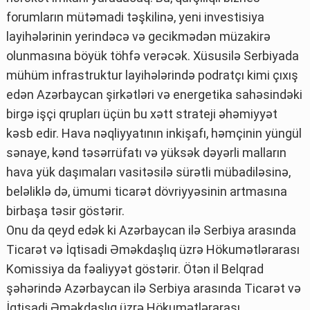
forumların mütəmadi təşkilinə, yeni investisiya
layihələrinin yerindəcə və gecikmədən müzakirə
olunmasına böyük töhfə verəcək. Xüsusilə Serbiyada
mühüm infrastruktur layihələrində podratçı kimi çıxış
edən Azərbaycan şirkətləri və energetika sahəsindəki
birgə işçi qrupları üçün bu xətt strateji əhəmiyyət
kəsb edir. Hava nəqliyyatının inkişafı, həmçinin yüngül
sənaye, kənd təsərrüfatı və yüksək dəyərli malların
hava yük daşımaları vasitəsilə sürətli mübadiləsinə,
beləliklə də, ümumi ticarət dövriyyəsinin artmasına
birbaşa təsir göstərir.
Onu da qeyd edək ki Azərbaycan ilə Serbiya arasında
Ticarət və İqtisadi Əməkdaşlıq üzrə Hökumətlərarası
Komissiya da fəaliyyət göstərir. Ötən il Belqrad
şəhərində Azərbaycan ilə Serbiya arasında Ticarət və
İqtisadi Əməkdaşlıq üzrə Hökumətlərarası