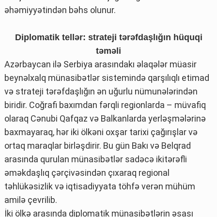
əhəmiyyətindən bəhs olunur.
Diplomatik tellər: strateji tərəfdaşlığın hüquqi
təməli
Azərbaycan ilə Serbiya arasındakı əlaqələr müasir
beynəlxalq münasibətlər sistemində qarşılıqlı etimad
və strateji tərəfdaşlığın ən uğurlu nümunələrindən
biridir. Coğrafi baxımdan fərqli regionlarda – müvafiq
olaraq Cənubi Qafqaz və Balkanlarda yerləşmələrinə
baxmayaraq, hər iki ölkəni oxşar tarixi çağırışlar və
ortaq maraqlar birləşdirir. Bu gün Bakı və Belqrad
arasında qurulan münasibətlər sadəcə ikitərəfli
əməkdaşlıq çərçivəsindən çıxaraq regional
təhlükəsizlik və iqtisadiyyata töhfə verən mühüm
amilə çevrilib.
İki ölkə arasında diplomatik münasibətlərin əsası