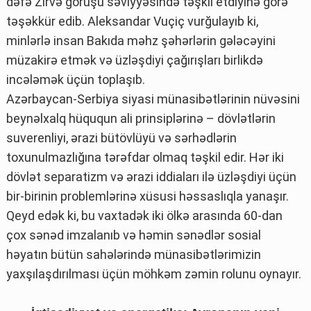
dəfə Zirvə görüşü səviyyəsində təşkil etdiyinə görə
təşəkkür edib. Aleksandar Vuçiç vurğulayıb ki,
minlərlə insan Bakıda məhz şəhərlərin gələcəyini
müzakirə etmək və üzləşdiyi çağırışları birlikdə
incələmək üçün toplaşıb.
Azərbaycan-Serbiya siyasi münasibətlərinin nüvəsini
beynəlxalq hüququn ali prinsiplərinə – dövlətlərin
suverenliyi, ərazi bütövlüyü və sərhədlərin
toxunulmazlığına tərəfdar olmaq təşkil edir. Hər iki
dövlət separatizm və ərazi iddiaları ilə üzləşdiyi üçün
bir-birinin problemlərinə xüsusi həssaslıqla yanaşır.
Qeyd edək ki, bu vaxtadək iki ölkə arasında 60-dan
çox sənəd imzalanıb və həmin sənədlər sosial
həyatın bütün sahələrində münasibətlərimizin
yaxşılaşdırılması üçün möhkəm zəmin rolunu oynayır.