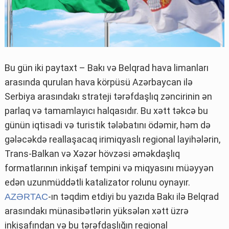
Bu gün iki paytaxt – Bakı və Belqrad hava limanları
arasında qurulan hava körpüsü Azərbaycan ilə
Serbiya arasındakı strateji tərəfdaşlıq zəncirinin ən
parlaq və tamamlayıcı halqasıdır. Bu xətt təkcə bu
günün iqtisadi və turistik tələbatını ödəmir, həm də
gələcəkdə reallaşacaq irimiqyaslı regional layihələrin,
Trans-Balkan və Xəzər hövzəsi əməkdaşlıq
formatlarının inkişaf tempini və miqyasını müəyyən
edən uzunmüddətli katalizator rolunu oynayır.
-ın təqdim etdiyi bu yazıda Bakı ilə Belqrad
AZƏRTAC
arasındakı münasibətlərin yüksələn xətt üzrə
inkişafından və bu tərəfdaşlığın regional