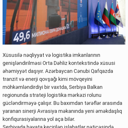
Xüsusilə nəqliyyat və logistika imkanlarının
genişləndirilməsi Orta Dəhliz kontekstində xüsusi
əhəmiyyət daşıyır. Azərbaycan Cənubi Qafqazda
tranzit və enerji qovşağı kimi mövqeyini
möhkəmləndirdiyi bir vaxtda, Serbiya Balkan
regionunda strateji logistika mərkəzi rolunu
gücləndirməyə çalışır. Bu baxımdan tərəflər arasında
yaranan sinerji Avrasiya məkanında yeni əməkdaşlıq
konfiqurasiyalarına yol aça bilər.
Serbiyada həyata keçirilən islahatlar nəticəsində