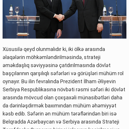
Xüsusilə qeyd olunmalıdır ki, iki ölkə arasında
əlaqələrin möhkəmləndirilməsində, strateji
əməkdaşlıq səviyyəsinə çatdırılmasında dövlət
başçılarının qarşılıqlı səfərləri və görüşləri mühüm rol
oynayır. Bu ilin fevralında Prezident İlham Əliyevin
Serbiya Respublikasına növbəti rəsmi səfəri iki dövlət
arasında mövcud olan çoxşaxəli münasibətləri daha
da dərinləşdirmək baxımından mühüm əhəmiyyət
kəsb edib. Səfərin ən mühüm tərəflərindən biri isə
Belqradda Azərbaycan və Serbiya arasında Strateji