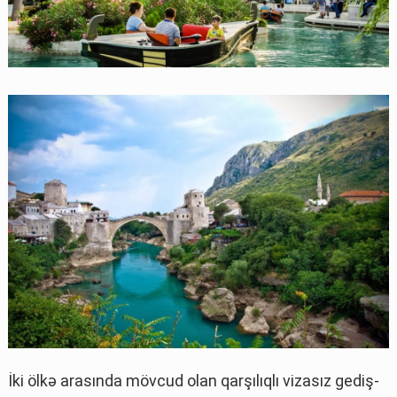
İki ölkə arasında mövcud olan qarşılıqlı vizasız gediş-