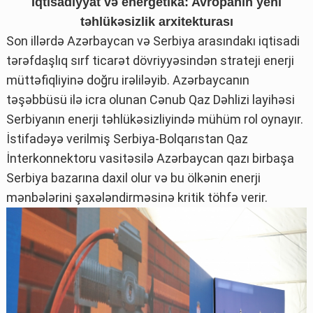
İqtisadiyyat və energetika: Avropanın
yeni
təhlükəsizlik arxitekturası
Son illərdə Azərbaycan və Serbiya arasındakı iqtisadi
tərəfdaşlıq sırf ticarət dövriyyəsindən strateji enerji
müttəfiqliyinə doğru irəliləyib. Azərbaycanın
təşəbbüsü ilə icra olunan Cənub Qaz Dəhlizi layihəsi
Serbiyanın enerji təhlükəsizliyində mühüm rol oynayır.
İstifadəyə verilmiş Serbiya-Bolqarıstan Qaz
İnterkonnektoru vasitəsilə Azərbaycan qazı birbaşa
Serbiya bazarına daxil olur və bu ölkənin enerji
mənbələrini şaxələndirməsinə kritik töhfə verir.