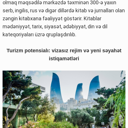
olmaq məqsədilə mərkəzdə təxminən 300-ə yaxın
serb, ingilis, rus və digər dillərdə kitab və jurnalları olan
zəngin kitabxana fəaliyyət göstərir. Kitablar
mədəniyyət, tarix, siyasət, ədəbiyyat, din və dil
kateqoriyaları üzrə qruplaşdırılıb.
Turizm potensialı: vizasız rejim və yeni səyahət
istiqamətləri