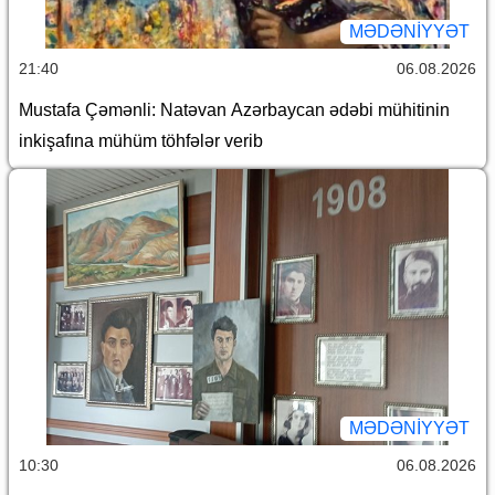
MƏDƏNIYYƏT
21:40
06.08.2026
Mustafa Çəmənli: Natəvan Azərbaycan ədəbi mühitinin
inkişafına mühüm töhfələr verib
MƏDƏNIYYƏT
10:30
06.08.2026