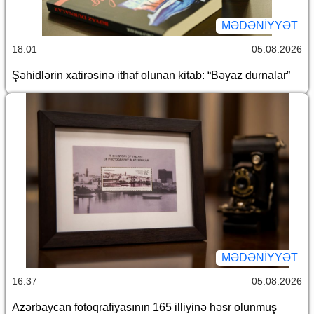
MƏDƏNIYYƏT
18:01
05.08.2026
Şəhidlərin xatirəsinə ithaf olunan kitab: “Bəyaz durnalar”
MƏDƏNIYYƏT
16:37
05.08.2026
Azərbaycan fotoqrafiyasının 165 illiyinə həsr olunmuş