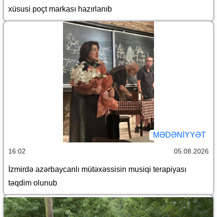
xüsusi poçt markası hazırlanıb
MƏDƏNIYYƏT
16:02
05.08.2026
İzmirdə azərbaycanlı mütəxəssisin musiqi terapiyası
təqdim olunub