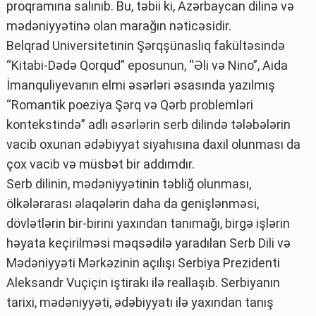
proqramına salınıb. Bu, təbii ki, Azərbaycan dilinə və
mədəniyyətinə olan marağın nəticəsidir.
Belqrad Universitetinin Şərqşünaslıq fakültəsində
“Kitabi-Dədə Qorqud” eposunun, “Əli və Nino”, Aida
İmanquliyevanın elmi əsərləri əsasında yazılmış
“Romantik poeziya Şərq və Qərb problemləri
kontekstində” adlı əsərlərin serb dilində tələbələrin
vacib oxunan ədəbiyyat siyahısına daxil olunması da
çox vacib və müsbət bir addımdır.
Serb dilinin, mədəniyyətinin təbliğ olunması,
ölkələrarası əlaqələrin daha da genişlənməsi,
dövlətlərin bir-birini yaxından tanımağı, birgə işlərin
həyata keçirilməsi məqsədilə yaradılan Serb Dili və
Mədəniyyəti Mərkəzinin açılışı Serbiya Prezidenti
Aleksandr Vuçiçin iştirakı ilə reallaşıb. Serbiyanın
tarixi, mədəniyyəti, ədəbiyyatı ilə yaxından tanış