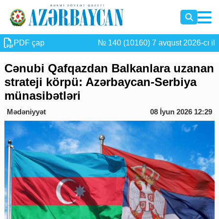
PDF çap
№ 140 (10160) 7 avqust 2026-cı il
Cənubi Qafqazdan Balkanlara uzanan
strateji körpü: Azərbaycan-Serbiya
münasibətləri
Mədəniyyət
08 İyun 2026 12:29