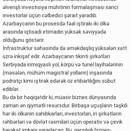
əlverişli investisiya mühitinin formalaşması xarici
investorlar üçün cəlbedici şərait yaradıb.
Azərbaycanın bu prosesdə fəal iştirakı iki ölkə
arasında iqtisadi etimadın yüksək səviyyədə
olduğunu göstərir.
İnfrastruktur sahəsində də əməkdaşlıq yüksələn xətt
üzrə inkişaf edir. Azərbaycanın tikinti şirkətləri
Serbiyada irimiqyaslı yol, körpü və tunel layihələrinin
(məsələn, mühüm magistral yolların) inşasında
podratçı kimi iştirak edərək öz etibarlılığını sübut
ediblər.
Bu da bir həqiqətdir ki, müasir biznes dünyasında
zaman ən qiymətli resursdur. Birbaşa uçuşların təşkili
hər iki ölkənin sahibkarları, investorları, iri şirkətlərin
rəhbərləri və dövlət rəsmiləri üçün operativ və çevik
hərəkət imkanı yaradacaq. Bu, qarşılıqlı biznes-