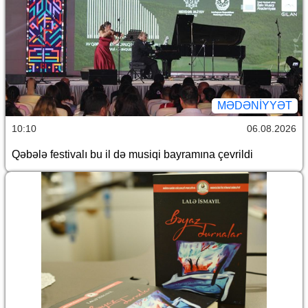
MƏDƏNIYYƏT
10:10
06.08.2026
Qəbələ festivalı bu il də musiqi bayramına çevrildi