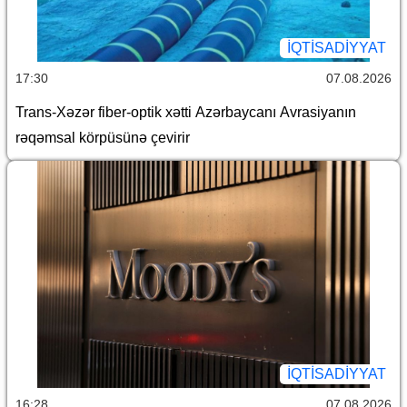
İQTİSADİYYAT
17:30
07.08.2026
Trans-Xəzər fiber-optik xətti Azərbaycanı Avrasiyanın
rəqəmsal körpüsünə çevirir
İQTİSADİYYAT
16:28
07.08.2026