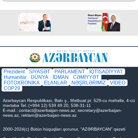
Prezident
SİYASƏT
PARLAMENT
İQTİSADİYYAT
Humanitar
DÜNYA
İDMAN
CƏMİYYƏT
FOTOXRONIKA
ELANLAR
NƏŞRLƏRİMİZ
VİDEO
COP29
Azərbaycan Respublikası, Bakı ş., Mətbuat pr. 529-cu məhəllə, 4-cü
mərtəbə Tel.:(+994 12) 539 49 20, 538-31-11
E-mail.:
contact@azerbaijan-news.az
;
secretary@azerbaijan-
news.az
,
reklam@azerbaijan-news.az
2000-2024(c) Bütün hüquqları qorunur, "AZƏRBAYCAN" qəzeti