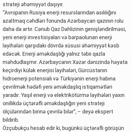
strateji əhəmiyyət daşıyır.
“Avropanın Rusiya enerji resurslarından asılılığını
azaltmaq cəhdləri fonunda Azərbaycan qazının rolu
daha da artır. Cənub Qaz Dəhlizinin genişləndirilməsi,
yeni enerji investisiyaları və bərpaolunan enerji
layihələri qarşıdakı dövrdə xüsusi əhəmiyyət kəsb
edəcək. Enerji əməkdaşlığı yalnız təbii qazla
məhdudlaşmır. Azərbaycanın Xəzər dənizində həyata
keçirdiyi külək enerjisi layihələri, Gürcüstanın
hidroenerji potensialı və Türkiyənin enerji habına
çevrilmək hədəfi yeni əməkdaşlıq istiqamətləri
yaradır. Yaşıl enerji və elektrikötürmə layihələri yaxın
onillikdə üçtərəfli əməkdaşlığın yeni strateji
ölçülərindən birinə çevrilə bilər”, – deyə ekspert
bildirib.
Özçubukçu hesab edir ki, bugünkü üçtərəfli görüşün