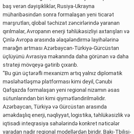
baş verən dəyişikliklər, Rusiya-Ukrayna
müharibəsindən sonra formalaşan yeni ticarət
marşrutları, qlobal təchizat zəncirlərində yaranan
qırılmalar, Avropanın enerji təhlükəsizliyi axtarışları və
Çinlə Avropa arasında əlaqələndirmə layihələrinə
marağın artması Azərbaycan-Türkiyə-Gürcüstan
üçlüyünü Avrasiya məkanında daha görünən və daha
strateji mövqeyə gətirib çıxarıb.
“Bu gün üçtərəfli mexanizm artıq yalnız diplomatik
məsləhətləşmə platforması kimi deyil, Cənubi
Qafqazda formalaşan yeni regional nizamın əsas
sütunlarından biri kimi qiymətləndirilməlidir.
Azərbaycan, Türkiyə və Gürcüstan arasında
əməkdaşlıq enerji, nəqliyyat, logistika, təhlükəsizlik və
iqtisadi inteqrasiya sahələrində konkret nəticələr
yaradan nadir regional modellərdən biridir. Bakı-Tbilisi-