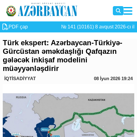
PDF çap
№ 141 (10161) 8 avqust 2026-cı il
Türk ekspert: Azərbaycan-Türkiyə-
Gürcüstan əməkdaşlığı Qafqazın
gələcək inkişaf modelini
müəyyənləşdirir
İQTİSADİYYAT
08 İyun 2026 19:24