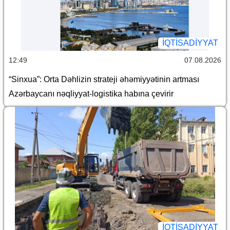
İQTİSADİYYAT
12:49
07.08.2026
“Sinxua”: Orta Dəhlizin strateji əhəmiyyətinin artması
Azərbaycanı nəqliyyat-logistika habına çevirir
İQTİSADİYYAT