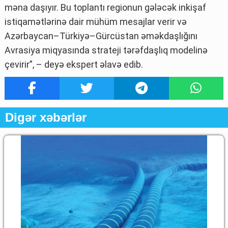
məna daşıyır. Bu toplantı regionun gələcək inkişaf
istiqamətlərinə dair mühüm mesajlar verir və
Azərbaycan–Türkiyə–Gürcüstan əməkdaşlığını
Avrasiya miqyasında strateji tərəfdaşlıq modelinə
çevirir”, – deyə ekspert əlavə edib.
Digər xəbərlər