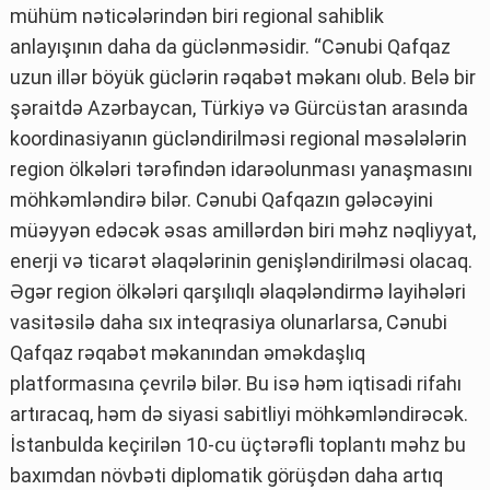
mühüm nəticələrindən biri regional sahiblik
anlayışının daha da güclənməsidir. “Cənubi Qafqaz
uzun illər böyük güclərin rəqabət məkanı olub. Belə bir
şəraitdə Azərbaycan, Türkiyə və Gürcüstan arasında
koordinasiyanın gücləndirilməsi regional məsələlərin
region ölkələri tərəfindən idarəolunması yanaşmasını
möhkəmləndirə bilər. Cənubi Qafqazın gələcəyini
müəyyən edəcək əsas amillərdən biri məhz nəqliyyat,
enerji və ticarət əlaqələrinin genişləndirilməsi olacaq.
Əgər region ölkələri qarşılıqlı əlaqələndirmə layihələri
vasitəsilə daha sıx inteqrasiya olunarlarsa, Cənubi
Qafqaz rəqabət məkanından əməkdaşlıq
platformasına çevrilə bilər. Bu isə həm iqtisadi rifahı
artıracaq, həm də siyasi sabitliyi möhkəmləndirəcək.
İstanbulda keçirilən 10-cu üçtərəfli toplantı məhz bu
baxımdan növbəti diplomatik görüşdən daha artıq