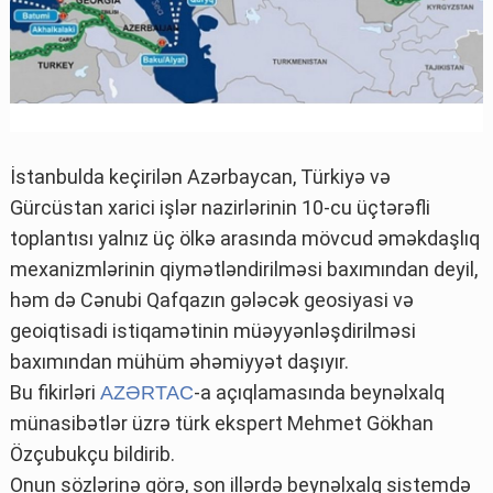
İstanbulda keçirilən Azərbaycan, Türkiyə və
Gürcüstan xarici işlər nazirlərinin 10-cu üçtərəfli
toplantısı yalnız üç ölkə arasında mövcud əməkdaşlıq
mexanizmlərinin qiymətləndirilməsi baxımından deyil,
həm də Cənubi Qafqazın gələcək geosiyasi və
geoiqtisadi istiqamətinin müəyyənləşdirilməsi
baxımından mühüm əhəmiyyət daşıyır.
Bu fikirləri
-a açıqlamasında beynəlxalq
AZƏRTAC
münasibətlər üzrə türk ekspert Mehmet Gökhan
Özçubukçu bildirib.
Onun sözlərinə görə, son illərdə beynəlxalq sistemdə