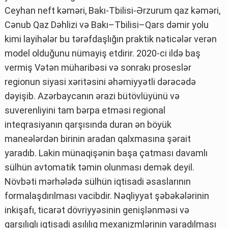
Ceyhan neft kəməri, Bakı-Tbilisi-Ərzurum qaz kəməri,
Cənub Qaz Dəhlizi və Bakı–Tbilisi–Qars dəmir yolu
kimi layihələr bu tərəfdaşlığın praktik nəticələr verən
model olduğunu nümayiş etdirir. 2020-ci ildə baş
vermiş Vətən müharibəsi və sonrakı proseslər
regionun siyasi xəritəsini əhəmiyyətli dərəcədə
dəyişib. Azərbaycanın ərazi bütövlüyünü və
suverenliyini tam bərpa etməsi regional
inteqrasiyanın qarşısında duran ən böyük
maneələrdən birinin aradan qalxmasına şərait
yaradıb. Lakin münaqişənin başa çatması davamlı
sülhün avtomatik təmin olunması demək deyil.
Növbəti mərhələdə sülhün iqtisadi əsaslarının
formalaşdırılması vacibdir. Nəqliyyat şəbəkələrinin
inkişafı, ticarət dövriyyəsinin genişlənməsi və
qarşılıqlı iqtisadi asılılıq mexanizmlərinin yaradılması