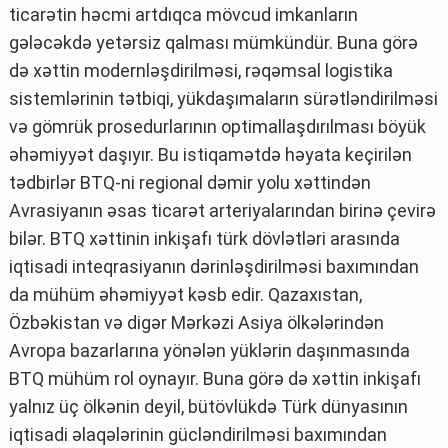
ticarətin həcmi artdıqca mövcud imkanların
gələcəkdə yetərsiz qalması mümkündür. Buna görə
də xəttin modernləşdirilməsi, rəqəmsal logistika
sistemlərinin tətbiqi, yükdaşımaların sürətləndirilməsi
və gömrük prosedurlarının optimallaşdırılması böyük
əhəmiyyət daşıyır. Bu istiqamətdə həyata keçirilən
tədbirlər BTQ-ni regional dəmir yolu xəttindən
Avrasiyanın əsas ticarət arteriyalarından birinə çevirə
bilər. BTQ xəttinin inkişafı türk dövlətləri arasında
iqtisadi inteqrasiyanın dərinləşdirilməsi baxımından
da mühüm əhəmiyyət kəsb edir. Qazaxıstan,
Özbəkistan və digər Mərkəzi Asiya ölkələrindən
Avropa bazarlarına yönələn yüklərin daşınmasında
BTQ mühüm rol oynayır. Buna görə də xəttin inkişafı
yalnız üç ölkənin deyil, bütövlükdə Türk dünyasının
iqtisadi əlaqələrinin gücləndirilməsi baxımından