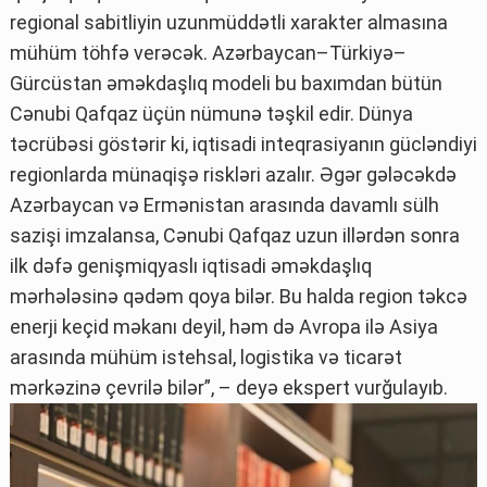
regional sabitliyin uzunmüddətli xarakter almasına
mühüm töhfə verəcək. Azərbaycan–Türkiyə–
Gürcüstan əməkdaşlıq modeli bu baxımdan bütün
Cənubi Qafqaz üçün nümunə təşkil edir. Dünya
təcrübəsi göstərir ki, iqtisadi inteqrasiyanın gücləndiyi
regionlarda münaqişə riskləri azalır. Əgər gələcəkdə
Azərbaycan və Ermənistan arasında davamlı sülh
sazişi imzalansa, Cənubi Qafqaz uzun illərdən sonra
ilk dəfə genişmiqyaslı iqtisadi əməkdaşlıq
mərhələsinə qədəm qoya bilər. Bu halda region təkcə
enerji keçid məkanı deyil, həm də Avropa ilə Asiya
arasında mühüm istehsal, logistika və ticarət
mərkəzinə çevrilə bilər”, – deyə ekspert vurğulayıb.