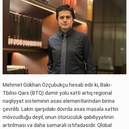
Mehmet Gökhan Özçubukçu hesab edir ki, Bakı-
Tbilisi-Qars (BTQ) dəmir yolu xətti artıq regional
nəqliyyat sisteminin əsas elementlərindən birinə
çevrilib. Lakin qarşıdakı dövrdə əsas məsələ xəttin
mövcudluğu deyil, onun ötürücülük qabiliyyətinin
artırılması və daha səmərəli istifadəsidir. Qlobal