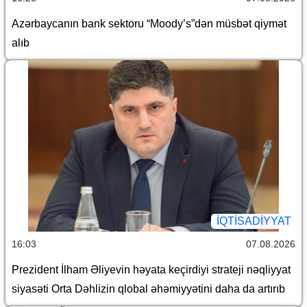
Azərbaycanın bank sektoru “Moody’s”dən müsbət qiymət
alıb
İQTİSADİYYAT
16:03
07.08.2026
Prezident İlham Əliyevin həyata keçirdiyi strateji nəqliyyat
siyasəti Orta Dəhlizin qlobal əhəmiyyətini daha da artırıb