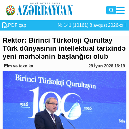
PDF çap
№ 141 (10161) 8 avqust 2026-cı il
Rektor: Birinci Türkoloji Qurultay
Türk dünyasının intellektual tarixində
yeni mərhələnin başlanğıcı olub
Elm və texnika
29 İyun 2026 16:19