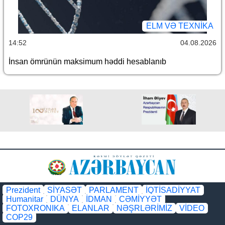
ELM VƏ TEXNIKA
14:52
04.08.2026
İnsan ömrünün maksimum həddi hesablanıb
Prezident
SİYASƏT
PARLAMENT
İQTİSADİYYAT
Humanitar
DÜNYA
İDMAN
CƏMİYYƏT
FOTOXRONIKA
ELANLAR
NƏŞRLƏRİMİZ
VİDEO
COP29