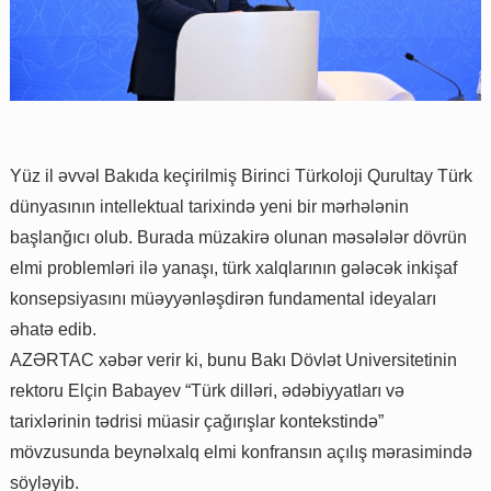
Yüz il əvvəl Bakıda keçirilmiş Birinci Türkoloji Qurultay Türk
dünyasının intellektual tarixində yeni bir mərhələnin
başlanğıcı olub. Burada müzakirə olunan məsələlər dövrün
elmi problemləri ilə yanaşı, türk xalqlarının gələcək inkişaf
konsepsiyasını müəyyənləşdirən fundamental ideyaları
əhatə edib.
AZƏRTAC xəbər verir ki, bunu Bakı Dövlət Universitetinin
rektoru Elçin Babayev “Türk dilləri, ədəbiyyatları və
tarixlərinin tədrisi müasir çağırışlar kontekstində”
mövzusunda beynəlxalq elmi konfransın açılış mərasimində
söyləyib.