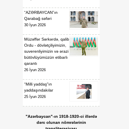
“AZƏRBAYCAN”ın
Qarabağ səfəri
30 İyun 2026
Müzəffər Sərkərdə, qalib
Ordu - dövlətçiliyimizin,
suverenliyimizin və ərazi
bütövlüyümüzün etibarlı
qarantı
26 İyun 2026
“Milli yaddaş"ın
yaddaşındakılar
25 İyun 2026
"Azərbaycan"-ın 1918-1920-ci illərdə
dərc olunan nömrələrinin
transliterasiyası