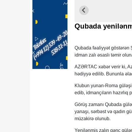
Qubada yenilənmiş
Qubada fəaliyyət göstərən 
idman zalı əsaslı təmir olun
AZƏRTAC xəbər verir ki, Az
hədiyyə edilib. Bununla əla
Klubun yunan-Roma güləşi ü
edib, idmançıların hazırlıq 
Görüş zamanı Qubada güləş 
yanaşı, sərbəst və qadın gü
müzakirə olunub.
Yenilənmiş zalın gənc güləş