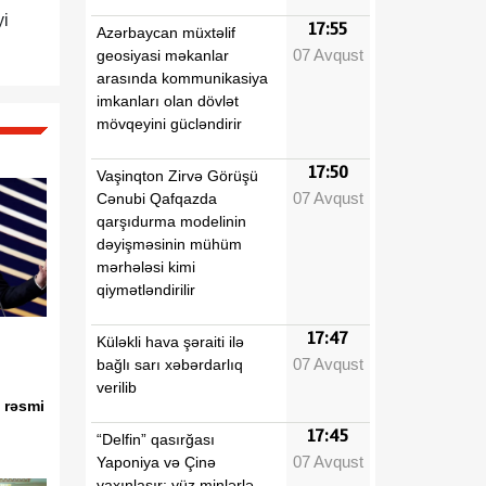
yi
17:55
Azərbaycan müxtəlif
07 Avqust
geosiyasi məkanlar
arasında kommunikasiya
imkanları olan dövlət
mövqeyini gücləndirir
17:50
Vaşinqton Zirvə Görüşü
07 Avqust
Cənubi Qafqazda
qarşıdurma modelinin
dəyişməsinin mühüm
mərhələsi kimi
qiymətləndirilir
17:47
Küləkli hava şəraiti ilə
07 Avqust
bağlı sarı xəbərdarlıq
verilib
 rəsmi
17:45
“Delfin” qasırğası
07 Avqust
Yaponiya və Çinə
yaxınlaşır: yüz minlərlə