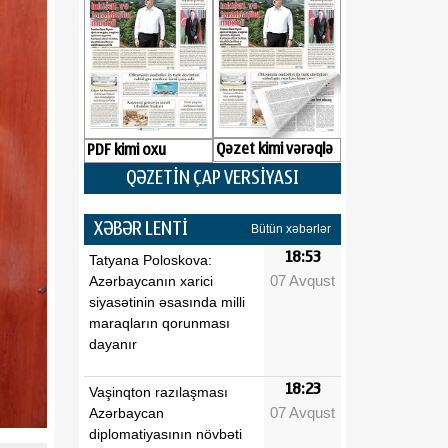
Qəzet kimi vərəqlə
PDF kimi oxu
QƏZETİN ÇAP VERSİYASI
XƏBƏR LENTİ
Bütün xəbərlər
18:53
Tatyana Poloskova:
07 Avqust
Azərbaycanın xarici
siyasətinin əsasında milli
maraqların qorunması
dayanır
18:23
Vaşinqton razılaşması
07 Avqust
Azərbaycan
diplomatiyasının növbəti