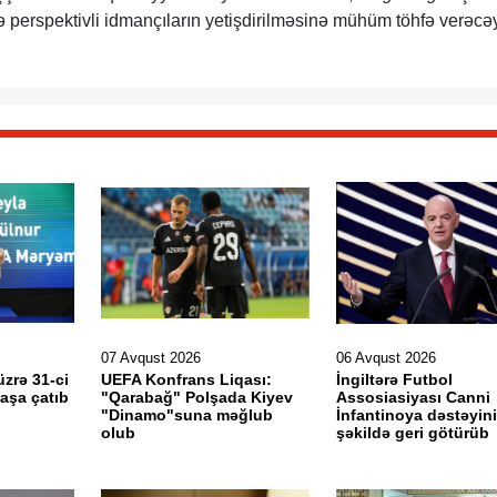
 və perspektivli idmançıların yetişdirilməsinə mühüm töhfə verəcə
07 Avqust 2026
06 Avqust 2026
üzrə 31-ci
UEFA Konfrans Liqası:
İngiltərə Futbol
aşa çatıb
"Qarabağ" Polşada Kiyev
Assosiasiyası Canni
"Dinamo"suna məğlub
İnfantinoya dəstəyini
olub
şəkildə geri götürüb