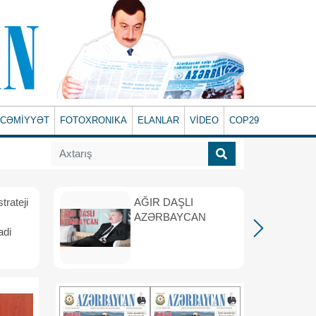
CƏMİYYƏT
FOTOXRONIKA
ELANLAR
VİDEO
COP29
rateji
AĞIR DAŞLI
AZƏRBAYCAN
adi