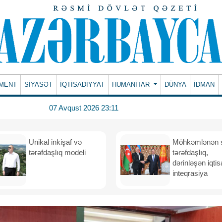
MENT
SİYASƏT
İQTİSADİYYAT
HUMANITAR
DÜNYA
İDMAN
07 Avqust 2026 23:11
Unikal inkişaf və
Möhkəmlənən st
tərəfdaşlıq modeli
tərəfdaşlıq,
dərinləşən iqtis
inteqrasiya