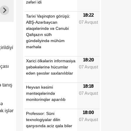
zəfəri idi
18:22
Tarixi Vaşinqton görüşü:
07 Avqust
ABŞ-Azərbaycan
əlaqələrində və Cənubi
Qafqazın sülh
gündəliyində mühüm
mərhələ
ildiyi
18:20
Xarici ölkələrin informasiya
lçası
07 Avqust
şəbəkələrinə hücumlar
edən şəxslər saxlanılıblar
 tanış
18:18
Heyvan kəsimi
07 Avqust
məntəqələrində
monitorinqlər aparılıb
lə
k işlər
18:00
Professor: Süni
07 Avqust
texnologiyalar dilin
qarşısında aciz qala bilər