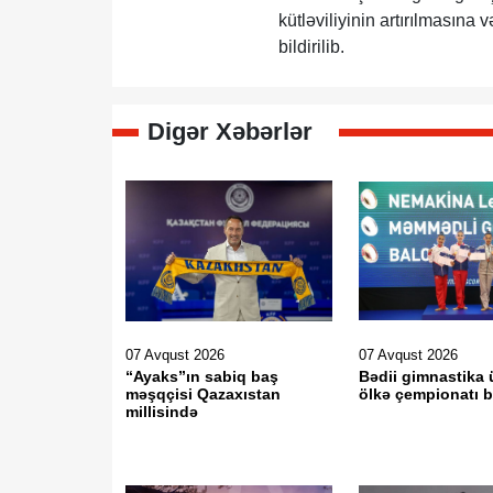
kütləviliyinin artırılmasına
bildirilib.
Digər Xəbərlər
07 Avqust 2026
07 Avqust 2026
“Ayaks”ın sabiq baş
Bədii gimnastika 
məşqçisi Qazaxıstan
ölkə çempionatı b
millisində