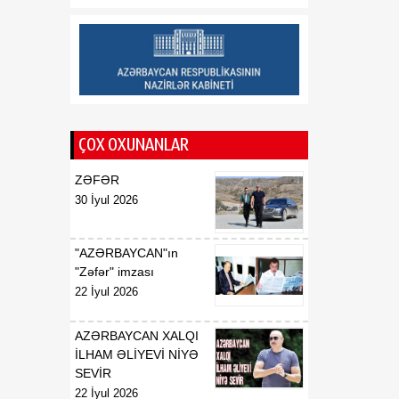
münasibətlərindən
inteqrasiyaya
16:29
Kənd Təsərrüfatı
07 Avqust
Nazirliyinin vəzifəli şəxsləri
Qax və Balakən
rayonlarından olan
ÇOX OXUNANLAR
vətəndaşlarla görüşüb
ZƏFƏR
16:28
Azərbaycanın bank
30 İyul 2026
07 Avqust
sektoru “Moody’s”dən
müsbət qiymət alıb
"AZƏRBAYCAN"ın
16:27
Azərbaycan və
"Zəfər" imzası
07 Avqust
Ermənistan arasında sülh
22 İyul 2026
Cənubi Qafqaz üçün yeni
inkişaf mərhələsinin
AZƏRBAYCAN XALQI
əsasını qoya bilər
İLHAM ƏLİYEVİ NİYƏ
SEVİR
22 İyul 2026