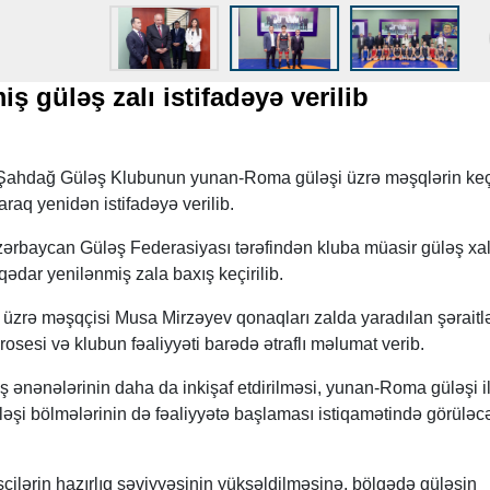
 güləş zalı istifadəyə verilib
Şahdağ Güləş Klubunun yunan-Roma güləşi üzrə məşqlərin keçir
araq yenidən istifadəyə verilib.
ərbaycan Güləş Federasiyası tərəfindən kluba müasir güləş xa
qədar yenilənmiş zala baxış keçirilib.
zrə məşqçisi Musa Mirzəyev qonaqları zalda yaradılan şəraitlə
prosesi və klubun fəaliyyəti barədə ətraflı məlumat verib.
ənənələrinin daha da inkişaf etdirilməsi, yunan-Roma güləşi i
ləşi bölmələrinin də fəaliyyətə başlaması istiqamətində görüləcə
çilərin hazırlıq səviyyəsinin yüksəldilməsinə, bölgədə güləşin