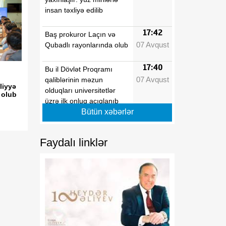
insan təxliyə edilib
17:42
Baş prokuror Laçın və
07 Avqust
Qubadlı rayonlarında olub
17:40
Bu il Dövlət Proqramı
07 Avqust
qaliblərinin məzun
liyyə
olduqları universitetlər
 olub
üzrə ilk onluq açıqlanıb
Bütün xəbərlər
17:39
Vaşinqton razılaşmaları
07 Avqust
Azərbaycanın sülh
Faydalı linklər
modelinə beynəlxalq
dəstəyi təsdiqlədi
17:36
Hərbi qulluqçular məharət
07 Avqust
dərəcələri üzrə sınaq
imtahanlarına cəlb
olunublar