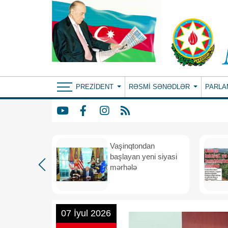
PREZIDENT
RƏSMI SƏNƏDLƏR
PARLA
rdən
Vaşinqtondan
hə
başlayan yeni siyasi
mərhələ
07 İyul 2026