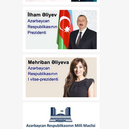
17:32
Orta Dəhlizin strateji
07 Avqust
elementinə çevrilən
Zəngəzur dəhlizi: Birillik
Vaşinqton diplomatiyasının
uğurları
17:30
Trans-Xəzər fiber-optik
07 Avqust
xətti Azərbaycanı
Avrasiyanın rəqəmsal
körpüsünə çevirir
16:34
Ukraynalı ekspert:
07 Avqust
Azərbaycan xarici
siyasətinin əsas
prioritetinin yalnız milli
maraqların qorunması
olduğunu nümayiş etdirir
16:30
“Vətən” jurnalı: Özbəkistan
07 Avqust
və Azərbaycan: Müttəfiqlik