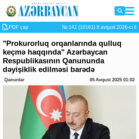
PDF çap
№ 141 (10161) 8 avqust 2026-cı il
"Prokurorluq orqanlarında qulluq
keçmə haqqında" Azərbaycan
Respublikasının Qanununda
dəyişiklik edilməsi barədə
Qanunlar
05 Avqust 2025 01:02