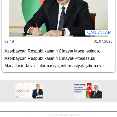
haqqında” Azərbaycan Respublikasının qanunlarında
dəyişiklik edilməsi barədə
QANUNLAR
02:49
31.07.2026
Azərbaycan Respublikasının Cinayət Məcəlləsində,
Azərbaycan Respublikasının Cinayət-Prosessual
Məcəlləsində və "İnformasiya, informasiyalaşdırma və
informasiyanın mühafizəsi haqqında" Azərbaycan
Respublikasının Qanununda dəyişiklik edilməsi barədə