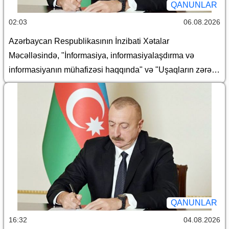
QANUNLAR
02:03
06.08.2026
Azərbaycan Respublikasının İnzibati Xətalar
Məcəlləsində, "İnformasiya, informasiyalaşdırma və
informasiyanın mühafizəsi haqqında" və "Uşaqların zərərli
informasiyadan qorunması haqqında" Azərbaycan
Respublikasının qanunlarında dəyişiklik edilməsi barədə
QANUNLAR
16:32
04.08.2026