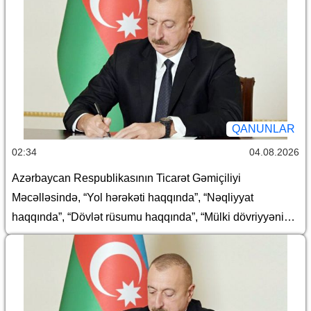
QANUNLAR
02:34
04.08.2026
Azərbaycan Respublikasının Ticarət Gəmiçiliyi
Məcəlləsində, “Yol hərəkəti haqqında”, “Nəqliyyat
haqqında”, “Dövlət rüsumu haqqında”, “Mülki dövriyyənin
müəyyən iştirakçılarına mənsub ola bilən və dövriyyədə
olmasına xüsusi icazə əsasında yol verilən (mülki
dövriyyəsi məhdudlaşdırılmış) əşyaların siyahısı
haqqında”, “Avtomobil nəqliyyatı haqqında” və “Aviasiya