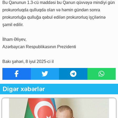
Bu Qanunun 1.3-cü maddəsi bu Qanun qüvvəyə mindiyi gün
prokurorluqda qulluqda olan və həmin gündən sonra
prokurorluğa qulluğa qəbul edilən prokurorluq işçilərinə
şamil edilir.
İlham Əliyev,
Azərbaycan Respublikasının Prezidenti
Bakı şəhəri, 8 iyul 2025-ci il
Digər xəbərlər