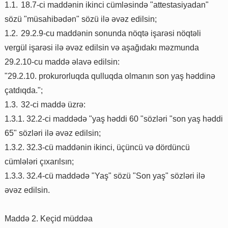
1.1.
18.7-ci maddənin ikinci cümləsində "attestasiyadan"
sözü "müsahibədən" sözü ilə əvəz edilsin;
1.2.
29.2.9-cu maddənin sonunda nöqtə işarəsi nöqtəli
vergül işarəsi ilə əvəz edilsin və aşağıdakı məzmunda
29.2.10-cu maddə əlavə edilsin:
"29.2.10. prokurorluqda qulluqda olmanın son yaş həddinə
çatdıqda.";
1.3.
32-ci maddə üzrə:
1.3.1. 32.2-ci maddədə "yaş həddi 60 "sözləri "son yaş həddi
65" sözləri ilə əvəz edilsin;
1.3.2. 32.3-cü maddənin ikinci, üçüncü və dördüncü
cümlələri çıxarılsın;
1.3.3. 32.4-cü maddədə "Yaş" sözü "Son yaş" sözləri ilə
əvəz edilsin.
Maddə 2. Keçid müddəa