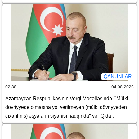
QANUNLAR
02:38
04.08.2026
Azərbaycan Respublikasının Vergi Məcəlləsində, "Mülki
dövriyyədə olmasına yol verilməyən (mülki dövriyyədən
çıxarılmış) əşyaların siyahısı haqqında" və "Qida
təhlükəsizliyi haqqında" Azərbaycan Respublikasının
qanunlarında dəyişiklik edilməsi barədə