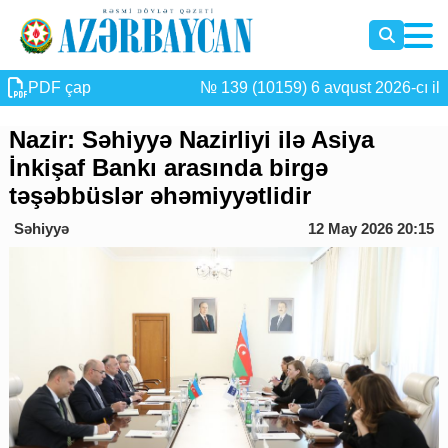
PDF çap
№ 139 (10159) 6 avqust 2026-cı il
Nazir: Səhiyyə Nazirliyi ilə Asiya
İnkişaf Bankı arasında birgə
təşəbbüslər əhəmiyyətlidir
Səhiyyə
12 May 2026 20:15