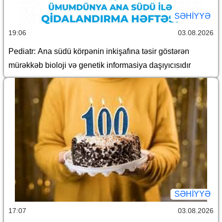
SƏHIYYƏ
19:06
03.08.2026
Pediatr: Ana südü körpənin inkişafına təsir göstərən
mürəkkəb bioloji və genetik informasiya daşıyıcısıdır
SƏHIYYƏ
17:07
03.08.2026