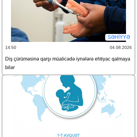
SƏHIYYƏ
14:50
04.08.2026
Diş çürüməsinə qarşı müalicədə iynələrə ehtiyac qalmaya
bilər