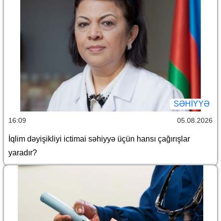
SƏHIYYƏ
16:09
05.08.2026
İqlim dəyişikliyi ictimai səhiyyə üçün hansı çağırışlar
yaradır?