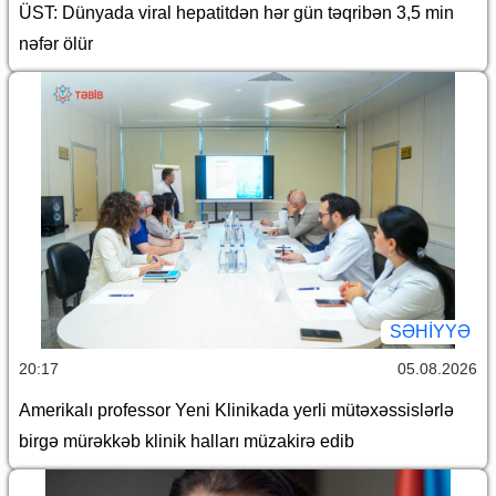
ÜST: Dünyada viral hepatitdən hər gün təqribən 3,5 min
nəfər ölür
SƏHIYYƏ
20:17
05.08.2026
Amerikalı professor Yeni Klinikada yerli mütəxəssislərlə
birgə mürəkkəb klinik halları müzakirə edib