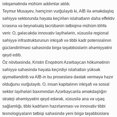
istiqamətində mühüm addımlar atılıb.
Teymur Musayev, həmçinin vurğulayıb ki, AİB ilə əməkdaşlıq
səhiyyə sektorunda həyata keçirilən islahatların daha effektiv
icrasına və beynəlxalq təcrübənin tətbiqinə mühüm töhfə
verir. O, gələcəkdə innovativ layihələrin, xüsusilə regional
səhiyyə infrastrukturunun inkişafı və tibbi kadr potensialının
gücləndirilməsi sahəsində birgə təşəbbüslərin əhəmiyyətini
qeyd edib.
Öz növbəsində, Kristin Enqstrom Azərbaycan hökumətinin
səhiyyə sahəsində həyata keçirdiyi islahatları yüksək
qiymətləndirib və AİB-in bu proseslərə dəstək verməyə hazır
olduğunu vurğulayıb. O, insan kapitalının inkişafı və sosial
sektor layihələri baxımından Azərbaycanla əməkdaşlığın
strateji əhəmiyyətini qeyd edərək, xüsusilə ana və uşaq
sağlamlığı, tibbi kadrların hazırlanması və innovativ tibbi
texnologiyaların tətbiqi sahəsində yeni birgə təşəbbüslərə