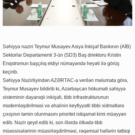
Səhiyyə naziri Teymur Musayev Asiya İnkişaf Bankının (AİB)
Sektorlar Departamenti 3-ün (SD3) Baş direktoru Kristin
Enqstromun başçılıq etdiyi nümayəndə heyəti ilə görüş
keçirib.
Səhiyyə Nazirliyindən AZƏRTAC-a verilən məlumata görə,
Teymur Musayev bildirib ki, Azərbaycan hökuməti səhiyyə
sisteminin dayanıqlı inkişafı, tibb infrastrukturunun
modernləşdirilməsi və əhalinin keyfiyyətli tibbi xidmətlərə
çıxışının təmin olunmasını prioritet istiqamət kimi müəyyən
edib. Nazir qeyd edib ki, son illərdə ölkədə tibb
müəssisələrinin müasirləşdirilməsi, rəqəmsal həllərin tətbiqi