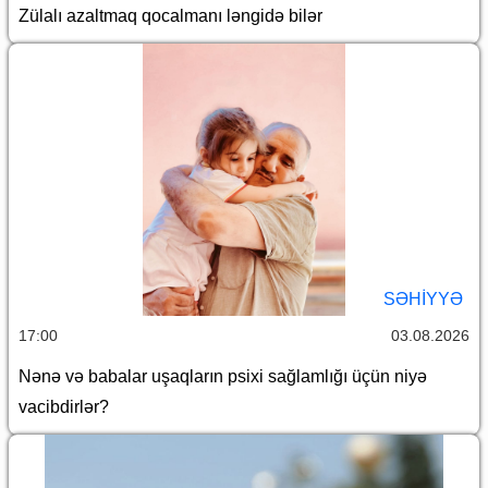
Zülalı azaltmaq qocalmanı ləngidə bilər
SƏHIYYƏ
17:00
03.08.2026
Nənə və babalar uşaqların psixi sağlamlığı üçün niyə
vacibdirlər?