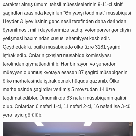
xarakter almış ümumi təhsil müəssisələrinin 9-11-ci sinif
şagirdləri arasında keçirilən “Ən yaxşı təqdimat” müsabiqəsi
Heydər Əliyev irsinin gənc nəsil tərəfindən daha dərindən
öyrənilməsi, milli dəyərlərimizə sadiq, vətənpərvər gəncliyin
yetişməsi baxımından xüsusi əhəmiyyət kəsb edir.
Qeyd edək ki, builki müsabiqədə ölkə üzrə 3181 şagird
iştirak edib. Onların çıxışları müsabiqə komissiyası
tərəfindən qiymətləndirilib. Hər bir rayon və şəhərdən
müəyyən olunmuş kvotaya əsasən 87 şagird müsabiqənin
ölkə mərhələsində iştirak etmək hüququ qazanıb. Ölkə
mərhələsində şagirdlər verilmiş 5 mövzudan 1-i üzrə
təqdimat ediblər. Ümumilikdə 33 nəfər müsabiqənin qalibi
olub. Onlardan 6 nəfəri 1-ci, 11 nəfəri 2-ci, 16 nəfəri isə 3-cü
yerə layiq görülüb.