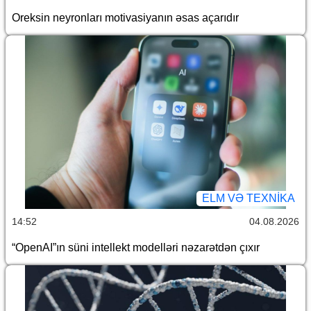
Oreksin neyronları motivasiyanın əsas açarıdır
ELM VƏ TEXNIKA
14:52
04.08.2026
“OpenAI”ın süni intellekt modelləri nəzarətdən çıxır