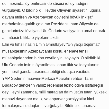
edilməsində, öyrənilməsində xüsusi rol oynadığını
vurğulayıb. O bildirib ki, Heydər Əliyevin siyasətini uğurla
davam etdirən və Azərbaycan dövlətini böyük inkişaf
mərhələsinə gətirib çatdıran Prezident İlham Əliyevin də
gənclərimizə tövsiyəsi Ulu Öndərin vəsiyyətinə əməl edərək
ən müasir biliklərə yiyələnməkdir.
Elm və təhsil naziri Emin Əmrullayev “Ən yaxşı təqdimat"
müsabiqəsinin Azərbaycanın köklü, ənənəvi təhsil
müsabiqələrindən birinə çevrildiyini söyləyib. O bildirib ki,
Ulu Öndərin irsinin öyrənilməsi, onun fikir və ideyalarının
yeni nəsil gənclər arasında təbliği olduqca vacibdir.
YAP Sədrinin müavini-Mərkəzi Aparatın rəhbəri Tahir
Budaqov gənclərin yalnız rəqəmsal texnologiya istifadəçisi
deyil, eyni zamanda, milli maraqları daim üstün tutan, yüksək
mənəvi dəyərlərə malik, vətənpərvər şəxsiyyətlər kimi
formalaşmalı olduqlarını vurğulayıb. Bildirib ki, ənənəvi