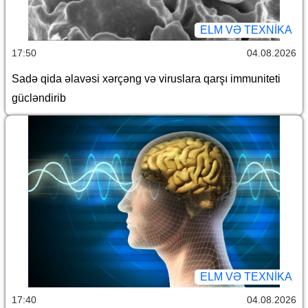
ELM VƏ TEXNIKA
17:50
04.08.2026
Sadə qida əlavəsi xərçəng və viruslara qarşı immuniteti
gücləndirib
ELM VƏ TEXNIKA
17:40
04.08.2026