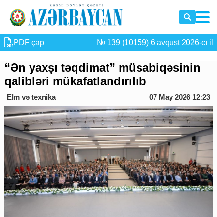
PDF çap
№ 139 (10159) 6 avqust 2026-cı il
“Ən yaxşı təqdimat” müsabiqəsinin
qalibləri mükafatlandırılıb
Elm və texnika
07 May 2026 12:23