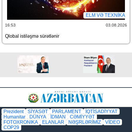
ELM VƏ TEXNIKA
16:53
03.08.2026
Qlobal istiləşmə sürətlənir
Prezident
SİYASƏT
PARLAMENT
İQTİSADİYYAT
Humanitar
DÜNYA
İDMAN
CƏMİYYƏT
FOTOXRONIKA
ELANLAR
NƏŞRLƏRİMİZ
VİDEO
COP29