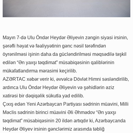
Mayın 7-də Ulu Öndər Heydər Əliyevin zəngin siyasi irsinin,
şərəfli həyat və fəaliyyətinin gənc nəsil tərəfindən
öyrənilməsi işinin daha da gücləndirilməsi məqsədilə təşkil
edilən “Ən yaxşı təqdimat” müsabiqəsinin qaliblərinin
mükafatlandırma mərasimi keçirilib.
AZƏRTAC xəbər verir ki, əvvəlcə Dövlət Himni səsləndirilib,
ardınca Ulu Öndər Heydər Əliyevin və şəhidlərin əziz
xatirəsi bir dəqiqəlik sükutla yad edilib.
Çıxış edən Yeni Azərbaycan Partiyası sədrinin müavini, Milli
Məclis sədrinin birinci müavini Əli Əhmədov “Ən yaxşı
təqdimat” müsabiqəsinin 20 ildən artıqdır ki, Azərbaycanda
Heydər Əliyev irsinin gənclərimiz arasında təbliğ