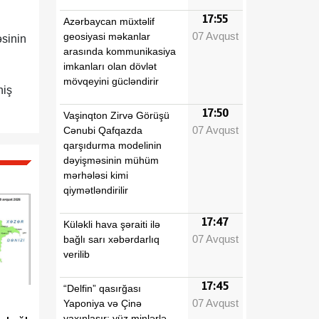
17:55
Azərbaycan müxtəlif
07 Avqust
geosiyasi məkanlar
əsinin
arasında kommunikasiya
imkanları olan dövlət
mövqeyini gücləndirir
niş
17:50
Vaşinqton Zirvə Görüşü
07 Avqust
Cənubi Qafqazda
qarşıdurma modelinin
dəyişməsinin mühüm
mərhələsi kimi
qiymətləndirilir
17:47
Küləkli hava şəraiti ilə
07 Avqust
bağlı sarı xəbərdarlıq
verilib
17:45
“Delfin” qasırğası
07 Avqust
Yaponiya və Çinə
yaxınlaşır: yüz minlərlə