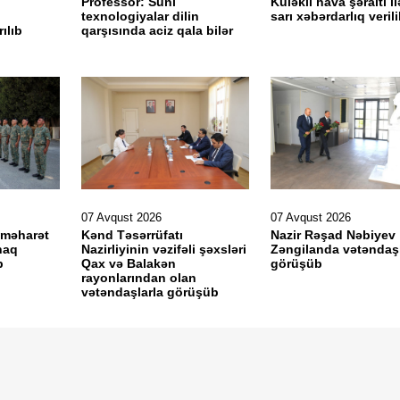
Professor: Süni
Küləkli hava şəraiti il
texnologiyalar dilin
sarı xəbərdarlıq veril
ılıb
qarşısında aciz qala bilər
07 Avqust 2026
07 Avqust 2026
 məharət
Kənd Təsərrüfatı
Nazir Rəşad Nəbiyev
naq
Nazirliyinin vəzifəli şəxsləri
Zəngilanda vətəndaşl
b
Qax və Balakən
görüşüb
rayonlarından olan
vətəndaşlarla görüşüb