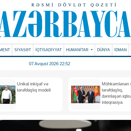
MENT
SİYASƏT
İQTİSADİYYAT
HUMANITAR
DÜNYA
İDMAN
07 Avqust 2026 22:52
Unikal inkişaf və
Möhkəmlənən st
tərəfdaşlıq modeli
tərəfdaşlıq,
dərinləşən iqtis
inteqrasiya