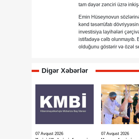
tam dəyər zənciri üzrə inkişa
Emin Hüseynovun sözlərinə 
kənd təsərrüfatı dövriyyəsin
investisiya layihələri çərçi
istifadəyə cəlb olunmayıb. B
olduğunu göstərir və özəl se
Digər Xəbərlər
07 Avqust 2026
07 Avqust 2026