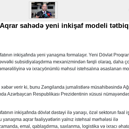
qrar sahədə yeni inkişaf modeli tətbiq
atının inkişafında yeni yanaşma formalaşır. Yeni Dövlət Proqra
əvvəlki subsidiyalaşdırma mexanizmindən fərqli olaraq, daha ç
səmərəliliyinə və ixracyönümlü məhsul istehsalına əsaslanan m
əbər verir ki, bunu Zəngilanda jurnalistlərə müsahibəsində A
ında Azərbaycan Respublikası Prezidentinin xüsusi nümayəndəs
atının inkişafında dövlət dəstəyi ilə yanaşı, özəl sektorun fəal iş
 yanaşma aqrar fəaliyyətlərin yalnız istehsal mərhələsi ilə
manda, emal, qablaşdırma, saxlanma, logistika və ixracı əhat