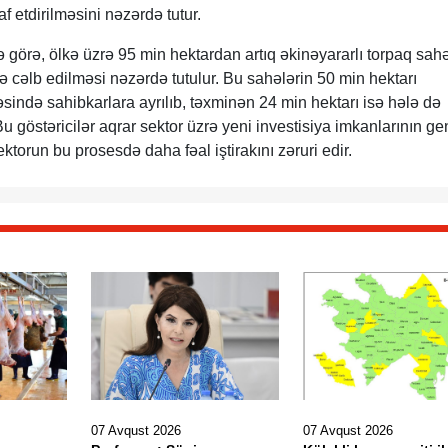
f etdirilməsini nəzərdə tutur.
görə, ölkə üzrə 95 min hektardan artıq əkinəyararlı torpaq sah
ə cəlb edilməsi nəzərdə tutulur. Bu sahələrin 50 min hektarı
vəsində sahibkarlara ayrılıb, təxminən 24 min hektarı isə hələ də
u göstəricilər aqrar sektor üzrə yeni investisiya imkanlarının ge
ktorun bu prosesdə daha fəal iştirakını zəruri edir.
07 Avqust 2026
07 Avqust 2026