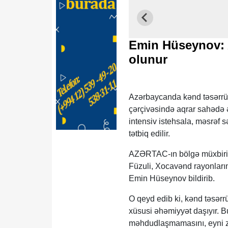
Emin Hüseynov: A
olunur
Azərbaycanda kənd təsərrüf
çərçivəsində aqrar sahədə 
intensiv istehsala, məsrəf 
tətbiq edilir.
AZƏRTAC-ın bölgə müxbiri x
Füzuli, Xocavənd rayonlar
Emin Hüseynov bildirib.
O qeyd edib ki, kənd təsərrüf
xüsusi əhəmiyyət daşıyır. Bu
məhdudlaşmamasını, eyni za