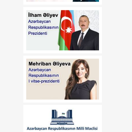
17:32
Orta Dəhlizin strateji
07 Avqust
elementinə çevrilən
Zəngəzur dəhlizi: Birillik
Vaşinqton diplomatiyasının
uğurları
17:30
Trans-Xəzər fiber-optik
07 Avqust
xətti Azərbaycanı
Avrasiyanın rəqəmsal
körpüsünə çevirir
16:34
Ukraynalı ekspert:
07 Avqust
Azərbaycan xarici
siyasətinin əsas
prioritetinin yalnız milli
maraqların qorunması
olduğunu nümayiş etdirir
16:30
“Vətən” jurnalı: Özbəkistan
07 Avqust
və Azərbaycan: Müttəfiqlik