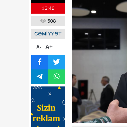
16:46
508
CƏMİYYƏT
A+
A-