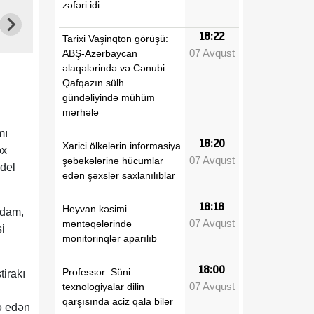
zəfəri idi
18:22
Tarixi Vaşinqton görüşü:
07 Avqust
ABŞ-Azərbaycan
əlaqələrində və Cənubi
Qafqazın sülh
gündəliyində mühüm
mərhələ
mı
18:20
Xarici ölkələrin informasiya
ox
07 Avqust
şəbəkələrinə hücumlar
odel
edən şəxslər saxlanılıblar
18:18
Heyvan kəsimi
ğdam,
07 Avqust
məntəqələrində
i
monitorinqlər aparılıb
18:00
Professor: Süni
tirakı
07 Avqust
texnologiyalar dilin
qarşısında aciz qala bilər
ə edən