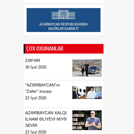
münasibətlərindən
inteqrasiyaya
16:29
Kənd Təsərrüfatı
07 Avqust
Nazirliyinin vəzifəli şəxsləri
Qax və Balakən
rayonlarından olan
ÇOX OXUNANLAR
vətəndaşlarla görüşüb
ZƏFƏR
16:28
Azərbaycanın bank
30 İyul 2026
07 Avqust
sektoru “Moody’s”dən
müsbət qiymət alıb
"AZƏRBAYCAN"ın
16:27
Azərbaycan və
"Zəfər" imzası
07 Avqust
Ermənistan arasında sülh
22 İyul 2026
Cənubi Qafqaz üçün yeni
inkişaf mərhələsinin
AZƏRBAYCAN XALQI
əsasını qoya bilər
İLHAM ƏLİYEVİ NİYƏ
SEVİR
22 İyul 2026