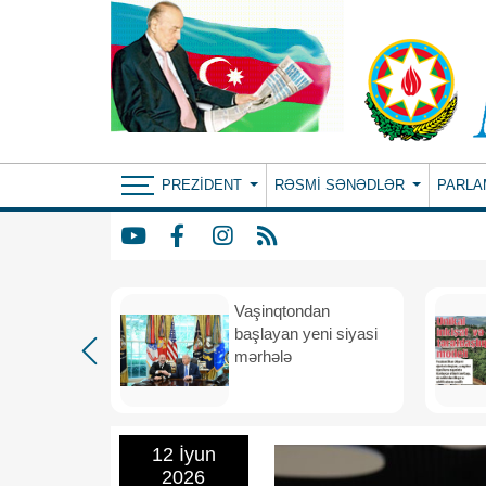
PREZIDENT
RƏSMI SƏNƏDLƏR
PARLA
rdən
Vaşinqtondan
hə
başlayan yeni siyasi
mərhələ
12 İyun
2026