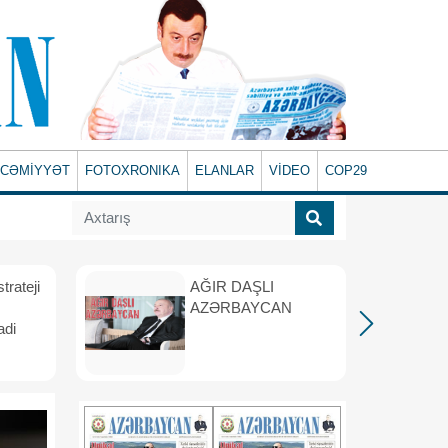
CƏMİYYƏT
FOTOXRONIKA
ELANLAR
VİDEO
COP29
rateji
AĞIR DAŞLI
AZƏRBAYCAN
adi