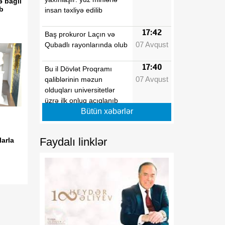
ə bağlı
ib
insan təxliyə edilib
17:42
Baş prokuror Laçın və
07 Avqust
Qubadlı rayonlarında olub
17:40
Bu il Dövlət Proqramı
07 Avqust
qaliblərinin məzun
olduqları universitetlər
üzrə ilk onluq açıqlanıb
Bütün xəbərlər
17:39
Vaşinqton razılaşmaları
07 Avqust
Azərbaycanın sülh
Faydalı linklər
arla
modelinə beynəlxalq
dəstəyi təsdiqlədi
17:36
Hərbi qulluqçular məharət
07 Avqust
dərəcələri üzrə sınaq
imtahanlarına cəlb
olunublar