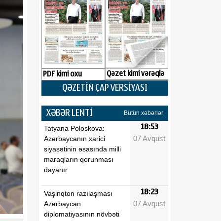
Qəzet kimi vərəqlə
PDF kimi oxu
QƏZETİN ÇAP VERSİYASI
XƏBƏR LENTİ
Bütün xəbərlər
18:53
Tatyana Poloskova:
07 Avqust
Azərbaycanın xarici
siyasətinin əsasında milli
maraqların qorunması
dayanır
18:23
Vaşinqton razılaşması
07 Avqust
Azərbaycan
diplomatiyasının növbəti