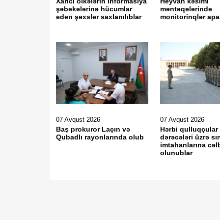
Xarici ölkələrin informasiya
Heyvan kəsimi
şəbəkələrinə hücumlar
məntəqələrində
edən şəxslər saxlanılıblar
monitorinqlər apar
07 Avqust 2026
07 Avqust 2026
Baş prokuror Laçın və
Hərbi qulluqçular
Qubadlı rayonlarında olub
dərəcələri üzrə sı
imtahanlarına cəl
olunublar