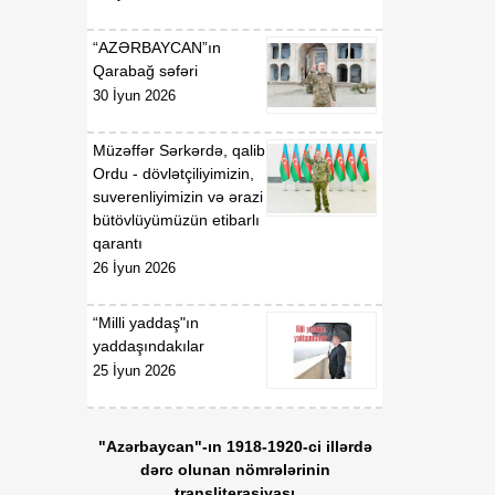
“AZƏRBAYCAN”ın
Qarabağ səfəri
30 İyun 2026
Müzəffər Sərkərdə, qalib
Ordu - dövlətçiliyimizin,
suverenliyimizin və ərazi
bütövlüyümüzün etibarlı
qarantı
26 İyun 2026
“Milli yaddaş"ın
yaddaşındakılar
25 İyun 2026
"Azərbaycan"-ın 1918-1920-ci illərdə
dərc olunan nömrələrinin
transliterasiyası