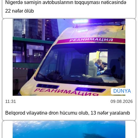
Nigerdə sərnişin avtobuslarının toqquşması nəticəsində
22 nəfər ölüb
DÜNYA
11:31
09.08.2026
Belqorod vilayətinə dron hücumu olub, 13 nəfər yaralanıb