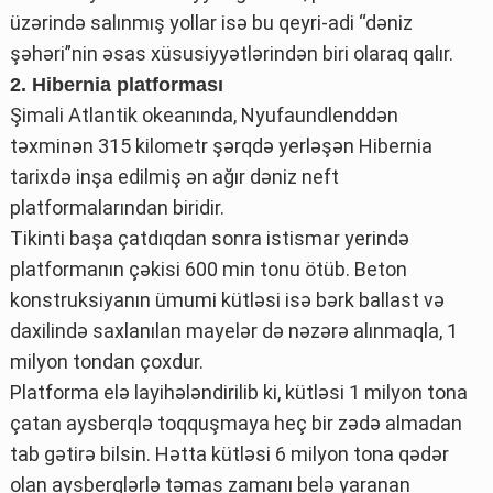
üzərində salınmış yollar isə bu qeyri-adi “dəniz
şəhəri”nin əsas xüsusiyyətlərindən biri olaraq qalır.
2. Hibernia platforması
Şimali Atlantik okeanında, Nyufaundlenddən
təxminən 315 kilometr şərqdə yerləşən Hibernia
tarixdə inşa edilmiş ən ağır dəniz neft
platformalarından biridir.
Tikinti başa çatdıqdan sonra istismar yerində
platformanın çəkisi 600 min tonu ötüb. Beton
konstruksiyanın ümumi kütləsi isə bərk ballast və
daxilində saxlanılan mayelər də nəzərə alınmaqla, 1
milyon tondan çoxdur.
Platforma elə layihələndirilib ki, kütləsi 1 milyon tona
çatan aysberqlə toqquşmaya heç bir zədə almadan
tab gətirə bilsin. Hətta kütləsi 6 milyon tona qədər
olan aysberqlərlə təmas zamanı belə yaranan