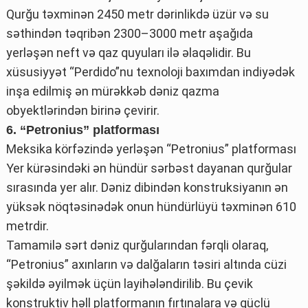
Qurğu təxminən 2450 metr dərinlikdə üzür və su
səthindən təqribən 2300–3000 metr aşağıda
yerləşən neft və qaz quyuları ilə əlaqəlidir. Bu
xüsusiyyət “Perdido”nu texnoloji baxımdan indiyədək
inşa edilmiş ən mürəkkəb dəniz qazma
obyektlərindən birinə çevirir.
6. “Petronius” platforması
Meksika körfəzində yerləşən “Petronius” platforması
Yer kürəsindəki ən hündür sərbəst dayanan qurğular
sırasında yer alır. Dəniz dibindən konstruksiyanın ən
yüksək nöqtəsinədək onun hündürlüyü təxminən 610
metrdir.
Tamamilə sərt dəniz qurğularından fərqli olaraq,
“Petronius” axınların və dalğaların təsiri altında cüzi
şəkildə əyilmək üçün layihələndirilib. Bu çevik
konstruktiv həll platformanın fırtınalara və güclü