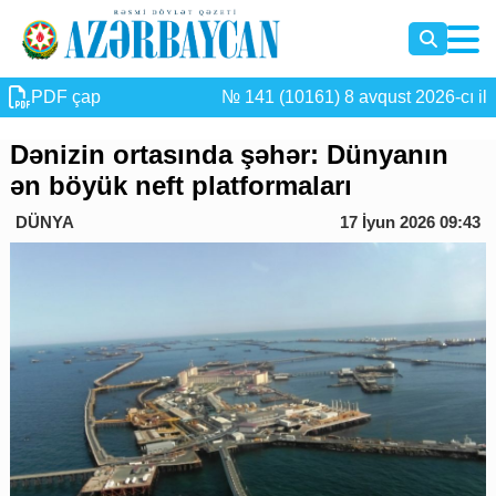
PDF çap
№ 141 (10161) 8 avqust 2026-cı il
Dənizin ortasında şəhər: Dünyanın
ən böyük neft platformaları
DÜNYA
17 İyun 2026 09:43