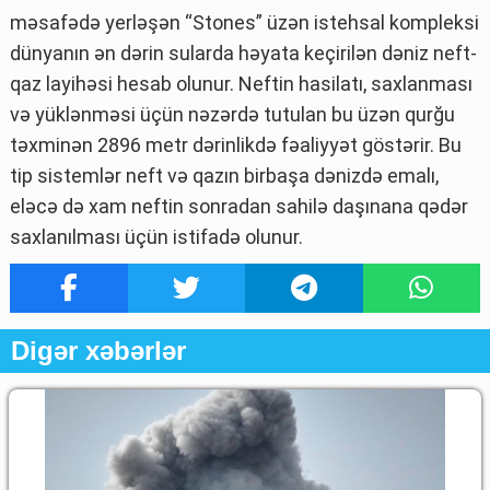
məsafədə yerləşən “Stones” üzən istehsal kompleksi
dünyanın ən dərin sularda həyata keçirilən dəniz neft-
qaz layihəsi hesab olunur. Neftin hasilatı, saxlanması
və yüklənməsi üçün nəzərdə tutulan bu üzən qurğu
təxminən 2896 metr dərinlikdə fəaliyyət göstərir. Bu
tip sistemlər neft və qazın birbaşa dənizdə emalı,
eləcə də xam neftin sonradan sahilə daşınana qədər
saxlanılması üçün istifadə olunur.
Digər xəbərlər