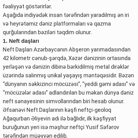
fəaliyyət göstərirlər.
Aşağıda indiyədək insan tərəfindən yaradılmış ən iri
və heyrətamiz dəniz platformaları və qazma
qurğularından bəziləri təqdim olunur.
1. Neft daşları
Neft Daşları Azərbaycanın Abşeron yarımadasından
42 kilometr cənub-şərqdə, Xəzər dənizinin ortasında
yerləşən və dənizin dibinə bərkidilmiş metal dirəklər
üzərində salınmış unikal yaşayış məntəqəsidir. Bəzən
“dünyanın səkkizinci möcüzəsi”, “yeddi gəmi adası” və
“möcüzələr adası” adlandırılan bu məkan dünya dəniz
neft sənayesinin simvollarından biri hesab olunur.
Əfsanəvi Neft Daşlarının kəşfi neftçi-geoloq
Ağaqurban Əliyevin adı ilə bağlıdır, ilk kəşfiyyat
buruğunun yeri isə məşhur neftçi Yusif Səfərov
tərəfindən müəyyən edilib.