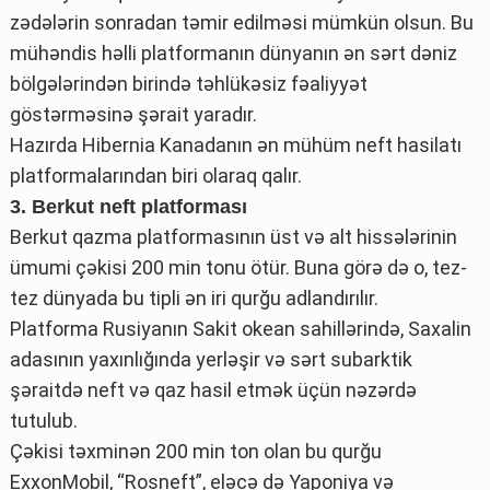
zədələrin sonradan təmir edilməsi mümkün olsun. Bu
mühəndis həlli platformanın dünyanın ən sərt dəniz
bölgələrindən birində təhlükəsiz fəaliyyət
göstərməsinə şərait yaradır.
Hazırda Hibernia Kanadanın ən mühüm neft hasilatı
platformalarından biri olaraq qalır.
3. Berkut neft platforması
Berkut qazma platformasının üst və alt hissələrinin
ümumi çəkisi 200 min tonu ötür. Buna görə də o, tez-
tez dünyada bu tipli ən iri qurğu adlandırılır.
Platforma Rusiyanın Sakit okean sahillərində, Saxalin
adasının yaxınlığında yerləşir və sərt subarktik
şəraitdə neft və qaz hasil etmək üçün nəzərdə
tutulub.
Çəkisi təxminən 200 min ton olan bu qurğu
ExxonMobil, “Rosneft”, eləcə də Yaponiya və