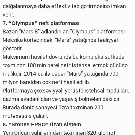
dalğalanmaya daha effektiv tab gətirməsinə imkan
verir.
7. “Olympus” neft platforması
Bəzən “Mars B” adlandırılan “Olympus” platforması
Meksika körfəzindəki “Mars” yatağında fəaliyyət
göstərir.
Maksimum hasilat dövründə bu kompleks sutkada
təxminən 100 min barel neft istehsal etmək gücünə
malikdir. 2014-cü ilə qədər “Mars” yatağında 700
milyon bareldən çox neft hasil edilib.
Platformaya çoxsəviyyəli yerüstü istehsal modulları,
qazma avadanlıqları və yaşayış bölmələri daxildir.
Burada dəniz sənayesi üzrə təxminən 200
mütəxəssis çalışır.
8. “Stones FPSO” üzən sistem
Yeni Orlean sahillərindən təxminən 320 kilometr