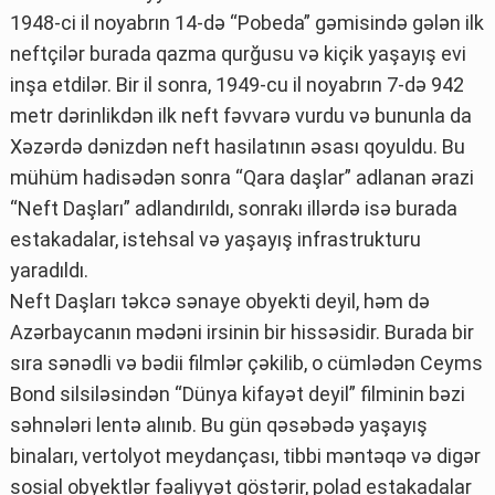
1948-ci il noyabrın 14-də “Pobeda” gəmisində gələn ilk
neftçilər burada qazma qurğusu və kiçik yaşayış evi
inşa etdilər. Bir il sonra, 1949-cu il noyabrın 7-də 942
metr dərinlikdən ilk neft fəvvarə vurdu və bununla da
Xəzərdə dənizdən neft hasilatının əsası qoyuldu. Bu
mühüm hadisədən sonra “Qara daşlar” adlanan ərazi
“Neft Daşları” adlandırıldı, sonrakı illərdə isə burada
estakadalar, istehsal və yaşayış infrastrukturu
yaradıldı.
Neft Daşları təkcə sənaye obyekti deyil, həm də
Azərbaycanın mədəni irsinin bir hissəsidir. Burada bir
sıra sənədli və bədii filmlər çəkilib, o cümlədən Ceyms
Bond silsiləsindən “Dünya kifayət deyil” filminin bəzi
səhnələri lentə alınıb. Bu gün qəsəbədə yaşayış
binaları, vertolyot meydançası, tibbi məntəqə və digər
sosial obyektlər fəaliyyət göstərir, polad estakadalar