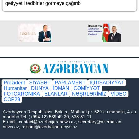
qətiyyətli tədbirlər görməyə çağırıb
Prezident
SİYASƏT
PARLAMENT
İQTİSADİYYAT
Humanitar
DÜNYA
İDMAN
CƏMİYYƏT
FOTOXRONIKA
ELANLAR
NƏŞRLƏRİMİZ
VİDEO
COP29
Azərbaycan Respublikası, Bakı ş., Mətbuat pr. 529-cu məhəllə, 4-cü
mərtəbə Tel.:(+994 12) 539 49 20, 538-31-11
E-mail.:
contact@azerbaijan-news.az
;
secretary@azerbaijan-
news.az
,
reklam@azerbaijan-news.az