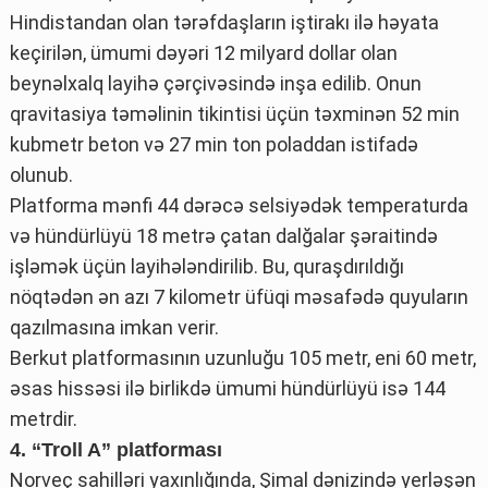
Hindistandan olan tərəfdaşların iştirakı ilə həyata
keçirilən, ümumi dəyəri 12 milyard dollar olan
beynəlxalq layihə çərçivəsində inşa edilib. Onun
qravitasiya təməlinin tikintisi üçün təxminən 52 min
kubmetr beton və 27 min ton poladdan istifadə
olunub.
Platforma mənfi 44 dərəcə selsiyədək temperaturda
və hündürlüyü 18 metrə çatan dalğalar şəraitində
işləmək üçün layihələndirilib. Bu, quraşdırıldığı
nöqtədən ən azı 7 kilometr üfüqi məsafədə quyuların
qazılmasına imkan verir.
Berkut platformasının uzunluğu 105 metr, eni 60 metr,
əsas hissəsi ilə birlikdə ümumi hündürlüyü isə 144
metrdir.
4. “Troll A” platforması
Norveç sahilləri yaxınlığında, Şimal dənizində yerləşən