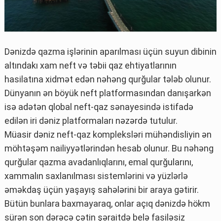
Dənizdə qazma işlərinin aparılması üçün suyun dibinin
altındakı xam neft və təbii qaz ehtiyatlarının
hasilatına xidmət edən nəhəng qurğular tələb olunur.
Dünyanın ən böyük neft platformasından danışarkən
isə adətən qlobal neft-qaz sənayesində istifadə
edilən iri dəniz platformaları nəzərdə tutulur.
Müasir dəniz neft-qaz kompleksləri mühəndisliyin ən
möhtəşəm nailiyyətlərindən hesab olunur. Bu nəhəng
qurğular qazma avadanlıqlarını, emal qurğularını,
xammalın saxlanılması sistemlərini və yüzlərlə
əməkdaş üçün yaşayış sahələrini bir araya gətirir.
Bütün bunlara baxmayaraq, onlar açıq dənizdə hökm
sürən son dərəcə çətin şəraitdə belə fasiləsiz