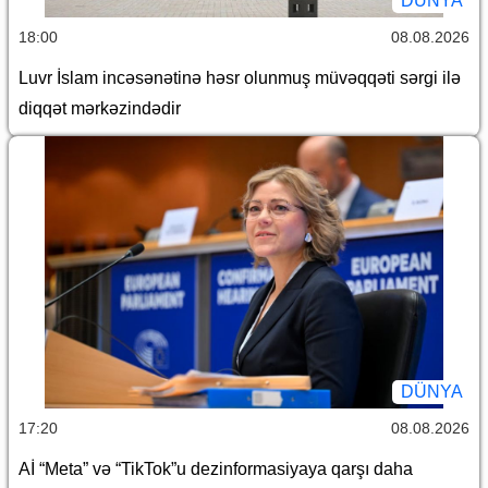
DÜNYA
18:00
08.08.2026
Luvr İslam incəsənətinə həsr olunmuş müvəqqəti sərgi ilə
diqqət mərkəzindədir
DÜNYA
17:20
08.08.2026
Aİ “Meta” və “TikTok”u dezinformasiyaya qarşı daha