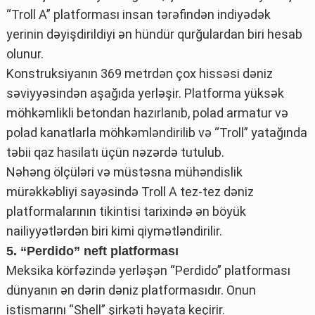
“Troll A” platforması insan tərəfindən indiyədək
yerinin dəyişdirildiyi ən hündür qurğulardan biri hesab
olunur.
Konstruksiyanın 369 metrdən çox hissəsi dəniz
səviyyəsindən aşağıda yerləşir. Platforma yüksək
möhkəmlikli betondan hazırlanıb, polad armatur və
polad kanatlarla möhkəmləndirilib və “Troll” yatağında
təbii qaz hasilatı üçün nəzərdə tutulub.
Nəhəng ölçüləri və müstəsna mühəndislik
mürəkkəbliyi sayəsində Troll A tez-tez dəniz
platformalarının tikintisi tarixində ən böyük
nailiyyətlərdən biri kimi qiymətləndirilir.
5. “Perdido” neft platforması
Meksika körfəzində yerləşən “Perdido” platforması
dünyanın ən dərin dəniz platformasıdır. Onun
istismarını “Shell” şirkəti həyata keçirir.