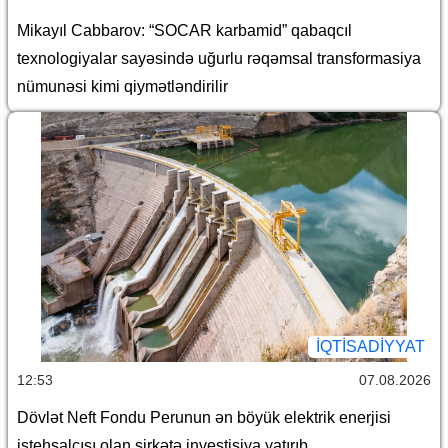
Mikayıl Cabbarov: “SOCAR karbamid” qabaqcıl
texnologiyalar sayəsində uğurlu rəqəmsal transformasiya
nümunəsi kimi qiymətləndirilir
İQTİSADİYYAT
12:53
07.08.2026
Dövlət Neft Fondu Perunun ən böyük elektrik enerjisi
istehsalçısı olan şirkətə investisiya yatırıb