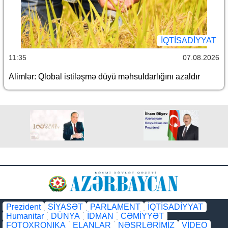
İQTİSADİYYAT
11:35
07.08.2026
Alimlər: Qlobal istiləşmə düyü məhsuldarlığını azaldır
Prezident
SİYASƏT
PARLAMENT
İQTİSADİYYAT
Humanitar
DÜNYA
İDMAN
CƏMİYYƏT
FOTOXRONIKA
ELANLAR
NƏŞRLƏRİMİZ
VİDEO