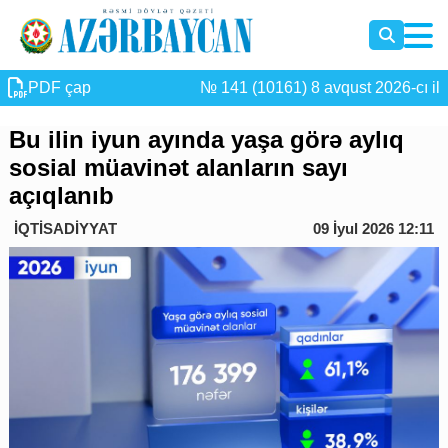
PDF çap
№ 141 (10161) 8 avqust 2026-cı il
Bu ilin iyun ayında yaşa görə aylıq
sosial müavinət alanların sayı
açıqlanıb
İQTİSADİYYAT
09 İyul 2026 12:11