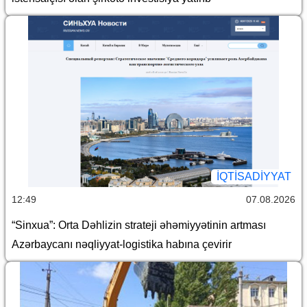
İQTİSADİYYAT
12:49
07.08.2026
“Sinxua”: Orta Dəhlizin strateji əhəmiyyətinin artması
Azərbaycanı nəqliyyat-logistika habına çevirir