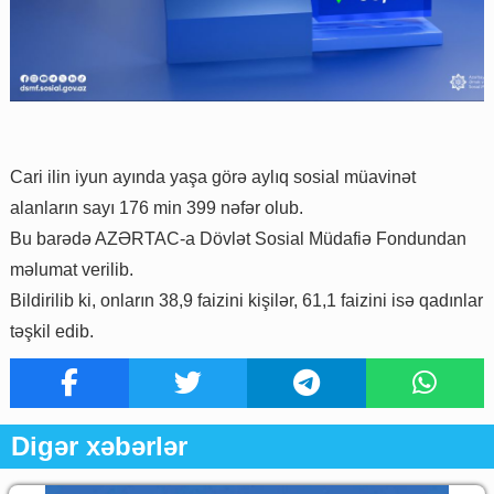
Cari ilin iyun ayında yaşa görə aylıq sosial müavinət
alanların sayı 176 min 399 nəfər olub.
Bu barədə AZƏRTAC-a Dövlət Sosial Müdafiə Fondundan
məlumat verilib.
Bildirilib ki, onların 38,9 faizini kişilər, 61,1 faizini isə qadınlar
təşkil edib.
Digər xəbərlər