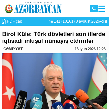
PDF çap
№ 141 (10161) 8 avqust 2026-cı il
Birol Küle: Türk dövlətləri son illərdə
iqtisadi inkişaf nümayiş etdirirlər
CƏMİYYƏT
13 İyun 2026 12:23