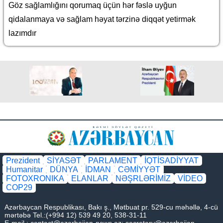
Göz sağlamlığını qorumaq üçün hər fəslə uyğun
qidalanmaya və sağlam həyat tərzinə diqqət yetirmək
lazımdır
Prezident
SİYASƏT
PARLAMENT
İQTİSADİYYAT
Humanitar
DÜNYA
İDMAN
CƏMİYYƏT
FOTOXRONIKA
ELANLAR
NƏŞRLƏRİMİZ
VİDEO
COP29
Azərbaycan Respublikası, Bakı ş., Mətbuat pr. 529-cu məhəllə, 4-cü
mərtəbə Tel.:(+994 12) 539 49 20, 538-31-11