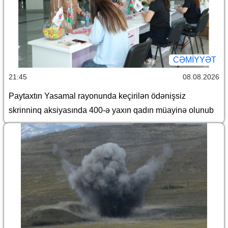
CƏMİYYƏT
21:45
08.08.2026
Paytaxtın Yasamal rayonunda keçirilən ödənişsiz
skrinninq aksiyasında 400-ə yaxın qadın müayinə olunub