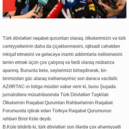
Türk dövlətləri rəqabət qurumları olaraq, ölkələrimizin və türk
cəmiyyətlərinin daha da çiçəklənməsini, iqtisadi cəhətdən
inkişaf etməsini və gələcəyə inamlı addımlarla irəliləməsini
təmin etmək üçün çox çalışırıq və fərdi olaraq mübarizə
aparırıq. Bununla belə, səylərimizi birləşdirərək, bir-
birimizdən güc alaraq irəliləməyimiz son dərəcə vacibdir.
AZƏRTAC-ın bölgə müxbiri xəbər verir ki, bunu Şuşada
jurnalistlərə müsahibəsində Türk Dövlətləri Təşkilatı
Ölkələrinin Rəqabət Qurumları Rəhbərlərinin Rəqabət
Forumunda iştirak edən Türkiyə Rəqabət Qurumunun
rəhbəri Birol Küle deyib.
B.Küle bildirib ki, türk dövlətləri son illərdə çox əhəmiyyətli