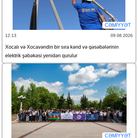
CƏMİYYƏT
12:13
09.08.2026
Xocalı və Xocavəndin bir sıra kənd və qəsəbələrinin
elektrik şəbəkəsi yenidən qurulur
CƏMİYYƏT