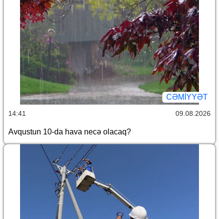
CƏMİYYƏT
14:41
09.08.2026
Avqustun 10-da hava necə olacaq?