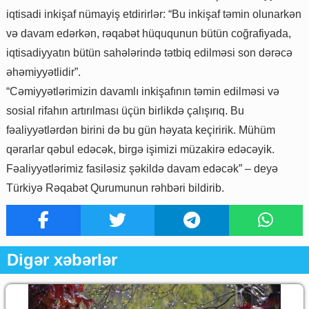
iqtisadi inkişaf nümayiş etdirirlər: “Bu inkişaf təmin olunarkən
və davam edərkən, rəqabət hüququnun bütün coğrafiyada,
iqtisadiyyatın bütün sahələrində tətbiq edilməsi son dərəcə
əhəmiyyətlidir”.
“Cəmiyyətlərimizin davamlı inkişafının təmin edilməsi və
sosial rifahın artırılması üçün birlikdə çalışırıq. Bu
fəaliyyətlərdən birini də bu gün həyata keçiririk. Mühüm
qərarlar qəbul edəcək, birgə işimizi müzakirə edəcəyik.
Fəaliyyətlərimiz fasiləsiz şəkildə davam edəcək” – deyə
Türkiyə Rəqabət Qurumunun rəhbəri bildirib.
Digər xəbərlər