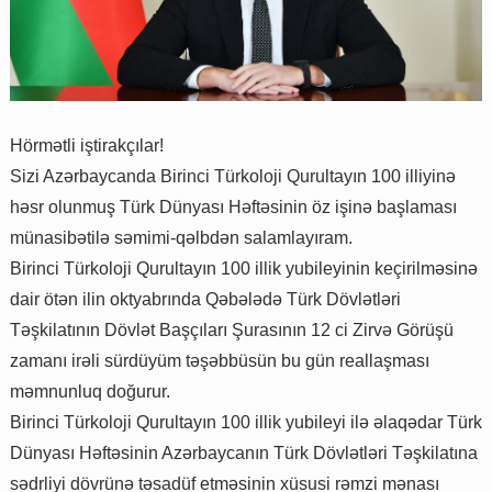
Hörmətli iştirakçılar!
Sizi Azərbaycanda Birinci Türkoloji Qurultayın 100 illiyinə
həsr olunmuş Türk Dünyası Həftəsinin öz işinə başlaması
münasibətilə səmimi-qəlbdən salamlayıram.
Birinci Türkoloji Qurultayın 100 illik yubileyinin keçirilməsinə
dair ötən ilin oktyabrında Qəbələdə Türk Dövlətləri
Təşkilatının Dövlət Başçıları Şurasının 12 ci Zirvə Görüşü
zamanı irəli sürdüyüm təşəbbüsün bu gün reallaşması
məmnunluq doğurur.
Birinci Türkoloji Qurultayın 100 illik yubileyi ilə əlaqədar Türk
Dünyası Həftəsinin Azərbaycanın Türk Dövlətləri Təşkilatına
sədrliyi dövrünə təsadüf etməsinin xüsusi rəmzi mənası