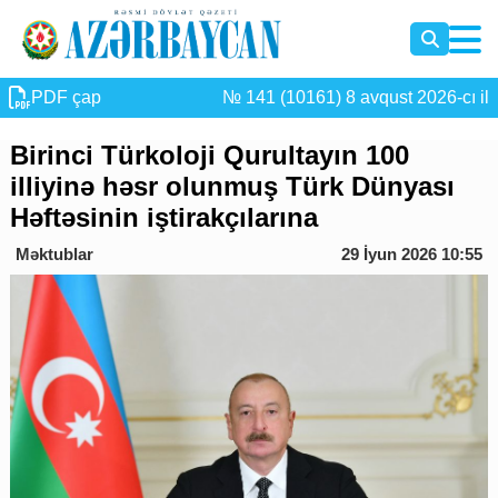
PDF çap
№ 141 (10161) 8 avqust 2026-cı il
Birinci Türkoloji Qurultayın 100
illiyinə həsr olunmuş Türk Dünyası
Həftəsinin iştirakçılarına
Məktublar
29 İyun 2026 10:55