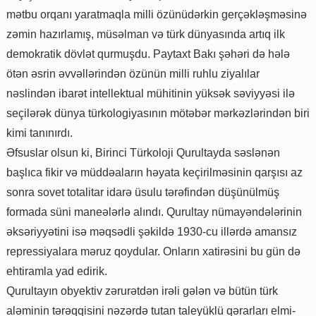
mətbu orqanı yaratmaqla milli özünüdərkin gerçəkləşməsinə
zəmin hazırlamış, müsəlman və türk dünyasında artıq ilk
demokratik dövlət qurmuşdu. Paytaxt Bakı şəhəri də hələ
ötən əsrin əvvəllərindən özünün milli ruhlu ziyalılar
nəslindən ibarət intellektual mühitinin yüksək səviyyəsi ilə
seçilərək dünya türkologiyasının mötəbər mərkəzlərindən biri
kimi tanınırdı.
Əfsuslar olsun ki, Birinci Türkoloji Qurultayda səslənən
başlıca fikir və müddəaların həyata keçirilməsinin qarşısı az
sonra sovet totalitar idarə üsulu tərəfindən düşünülmüş
formada süni maneələrlə alındı. Qurultay nümayəndələrinin
əksəriyyətini isə məqsədli şəkildə 1930-cu illərdə amansız
repressiyalara məruz qoydular. Onların xatirəsini bu gün də
ehtiramla yad edirik.
Qurultayın obyektiv zərurətdən irəli gələn və bütün türk
aləminin tərəqqisini nəzərdə tutan taleyüklü qərarları elmi-