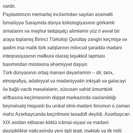
vardır.
Paytaxtımızın memarlıq incilərindən sayılan əzəmətli
İsmailiyyə Sarayında dünya türkologiyasının görkəmli
simalarını və məşhur tədqiqatçı alimlərini yüz il əvvəl bir
araya toplamış Birinci Türkoloji Qurultay zəngin keçmişə və
qədim irsə malik türk xalqlarının mövcud şəraitdə mədəni
inteqrasiyasının məfkurə olaraq təşəkkül tapması
baxımından müstəsna əhəmiyyət daşıyır.
Türk dünyasının ortaq mənəvi dəyərlərinin – dil, tarix,
etnoqrafiya, ədəbiyyat və mədəniyyətin inkişafı və gələcəyi
ilə bağlı vacib məsələlərin, xüsusən vahid ümumtürk
əlifbasına keçilməsinin diqqət mərkəzində saxlanıldığı
beynəlxalq miqyaslı bu unikal elmi-mədəni forumun o zaman
məhz Azərbaycanda keçirilməsi təsadüfi deyildi. Azərbaycan
XIX əsrdən etibarən köklü ictimai-siyasi və mədəni
dəyişikliklər nəticəsində yeni tipli teatr, məktəb və ilk milli