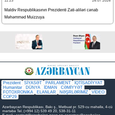
11:23
26.07.2026
Maldiv Respublikasının Prezidenti Zati-aliləri cənab
Məhəmməd Muizzuya
Prezident
SİYASƏT
PARLAMENT
İQTİSADİYYAT
Humanitar
DÜNYA
İDMAN
CƏMİYYƏT
FOTOXRONIKA
ELANLAR
NƏŞRLƏRİMİZ
VİDEO
COP29
Azərbaycan Respublikası, Bakı ş., Mətbuat pr. 529-cu məhəllə, 4-cü
mərtəbə Tel.:(+994 12) 539 49 20, 538-31-11