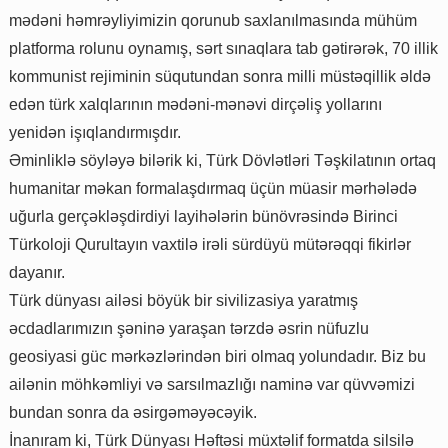
mədəni həmrəyliyimizin qorunub saxlanılmasında mühüm
platforma rolunu oynamış, sərt sınaqlara tab gətirərək, 70 illik
kommunist rejiminin süqutundan sonra milli müstəqillik əldə
edən türk xalqlarının mədəni-mənəvi dirçəliş yollarını
yenidən işıqlandırmışdır.
Əminliklə söyləyə bilərik ki, Türk Dövlətləri Təşkilatının ortaq
humanitar məkan formalaşdırmaq üçün müasir mərhələdə
uğurla gerçəkləşdirdiyi layihələrin bünövrəsində Birinci
Türkoloji Qurultayın vaxtilə irəli sürdüyü mütərəqqi fikirlər
dayanır.
Türk dünyası ailəsi böyük bir sivilizasiya yaratmış
əcdadlarımızın şəninə yaraşan tərzdə əsrin nüfuzlu
geosiyasi güc mərkəzlərindən biri olmaq yolundadır. Biz bu
ailənin möhkəmliyi və sarsılmazlığı naminə var qüvvəmizi
bundan sonra da əsirgəməyəcəyik.
İnanıram ki, Türk Dünyası Həftəsi müxtəlif formatda silsilə