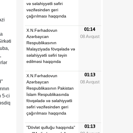
və səlahiyyətli səfiri
vəzifəsindən geri
çağırılması haqqında
əzi
01:14
X.N.Fərhadovun
na
08 Avqust
Azərbaycan
irkəti
Respublikasının
Quba,
Malayziyada fövqəladə və
səlahiyyətli səfiri təyin
,
edilməsi haqqında
rlər
01:13
X.N.Fərhadovun
H”
08 Avqust
Azərbaycan
Respublikasının Pakistan
rının
İslam Respublikasında
 5-ci
fövqəladə və səlahiyyətli
əsdiq
səfiri vəzifəsindən geri
çağırılması haqqında
01:13
"Dövlət qulluğu haqqında"