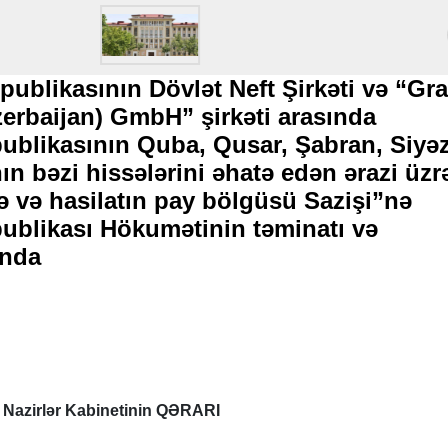
ublikasının Dövlət Neft Şirkəti və “Gr
zerbaijan) GmbH” şirkəti arasında
ublikasının Quba, Qusar, Şabran, Siyə
nın bəzi hissələrini əhatə edən ərazi üzr
ə və hasilatın pay bölgüsü Sazişi”nə
blikası Hökumətinin təminatı və
ında
 Nazirlər Kabinetinin QƏRARI