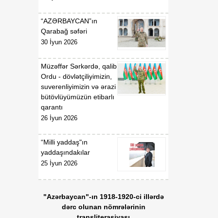
gündəliyində mühüm
mərhələ
“AZƏRBAYCAN”ın
Qarabağ səfəri
18:20
Xarici ölkələrin informasiya
30 İyun 2026
07 Avqust
şəbəkələrinə hücumlar
edən şəxslər saxlanılıblar
Müzəffər Sərkərdə, qalib
Ordu - dövlətçiliyimizin,
18:18
Heyvan kəsimi
suverenliyimizin və ərazi
07 Avqust
məntəqələrində
bütövlüyümüzün etibarlı
monitorinqlər aparılıb
qarantı
26 İyun 2026
18:00
Professor: Süni
07 Avqust
texnologiyalar dilin
“Milli yaddaş"ın
qarşısında aciz qala bilər
yaddaşındakılar
25 İyun 2026
17:55
Azərbaycan müxtəlif
07 Avqust
geosiyasi məkanlar
arasında kommunikasiya
"Azərbaycan"-ın 1918-1920-ci illərdə
imkanları olan dövlət
dərc olunan nömrələrinin
mövqeyini gücləndirir
transliterasiyası