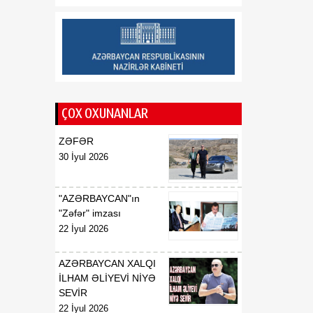
Saziş"in təsdiq edilməsi
barədə
00:57
BİLDİRİŞ
08 Avqust
18:53
Tatyana Poloskova:
07 Avqust
Azərbaycanın xarici
ÇOX OXUNANLAR
siyasətinin əsasında milli
maraqların qorunması
ZƏFƏR
dayanır
30 İyul 2026
18:23
Vaşinqton razılaşması
07 Avqust
Azərbaycan
"AZƏRBAYCAN"ın
diplomatiyasının növbəti
"Zəfər" imzası
zəfəri idi
22 İyul 2026
18:22
Tarixi Vaşinqton görüşü:
AZƏRBAYCAN XALQI
07 Avqust
ABŞ-Azərbaycan
İLHAM ƏLİYEVİ NİYƏ
əlaqələrində və Cənubi
SEVİR
Qafqazın sülh
22 İyul 2026