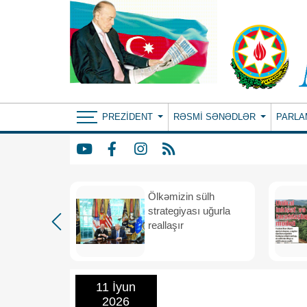
PREZIDENT
RƏSMI SƏNƏDLƏR
PARLA
rdən
Ölkəmizin sülh
hə
strategiyası uğurla
reallaşır
11 İyun
2026