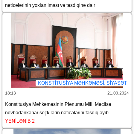
nəticələrinin yoxlanılması və təsdiqinə dair
KONSTITUSIYA MƏHKƏMƏSI, SİYASƏT
18:13
21.09.2024
Konstitusiya Məhkəməsinin Plenumu Milli Məclisə
növbədənkənar seçkilərin nəticələrini təsdiqləyib
YENİLƏNİB 2