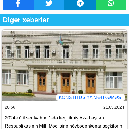
Digər xəbərlər
KONSTITUSIYA MƏHKƏMƏSI
20:56
21.09.2024
2024-cü il sentyabrın 1-də keçirilmiş Azərbaycan
Respublikasının Milli Məclisinə növbədənkənar seçkilərin