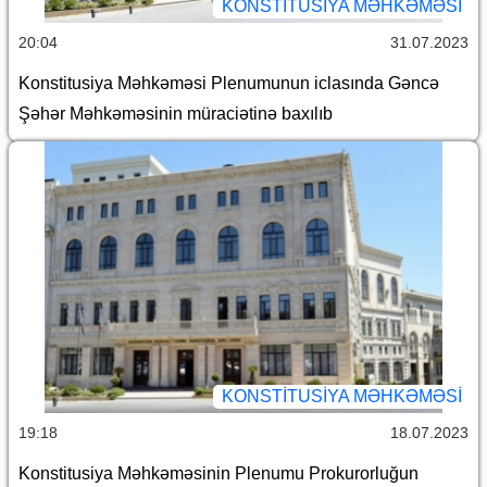
KONSTITUSIYA MƏHKƏMƏSI
20:04
31.07.2023
Konstitusiya Məhkəməsi Plenumunun iclasında Gəncə
Şəhər Məhkəməsinin müraciətinə baxılıb
KONSTITUSIYA MƏHKƏMƏSI
19:18
18.07.2023
Konstitusiya Məhkəməsinin Plenumu Prokurorluğun