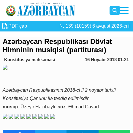
PDF çap
№ 139 (10159) 6 avqust 2026-cı il
Azərbaycan Respublikası Dövlət
Himninin musiqisi (partiturası)
Konstitusiya məhkəməsi
16 Noyabr 2018 01:21
Azərbaycan Respublikasının 2018-ci il 2 noyabr tarixli
Konstitusiya Qanunu ilə təsdiq edilmişdir
musiqi:
Üzeyir Hacıbəyli,
söz:
Əhməd Cavad