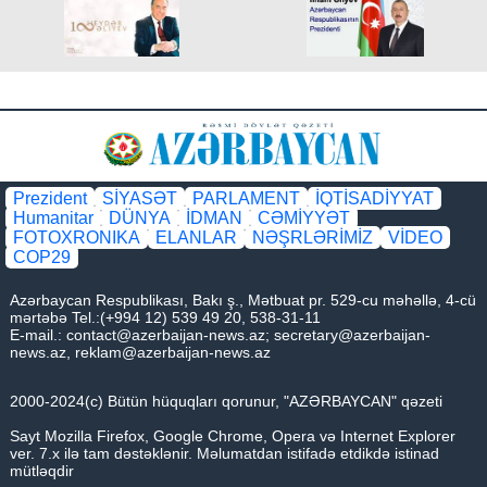
Prezident
SİYASƏT
PARLAMENT
İQTİSADİYYAT
Humanitar
DÜNYA
İDMAN
CƏMİYYƏT
FOTOXRONIKA
ELANLAR
NƏŞRLƏRİMİZ
VİDEO
COP29
Azərbaycan Respublikası, Bakı ş., Mətbuat pr. 529-cu məhəllə, 4-cü
mərtəbə Tel.:(+994 12) 539 49 20, 538-31-11
E-mail.:
contact@azerbaijan-news.az
;
secretary@azerbaijan-
news.az
,
reklam@azerbaijan-news.az
2000-2024(c) Bütün hüquqları qorunur, "AZƏRBAYCAN" qəzeti
Sayt Mozilla Firefox, Google Chrome, Opera və Internet Explorer
ver. 7.x ilə tam dəstəklənir. Məlumatdan istifadə etdikdə istinad
mütləqdir