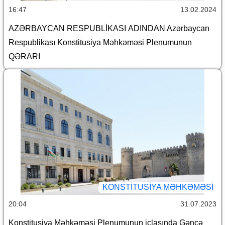
16:47
13.02.2024
AZƏRBAYCAN RESPUBLİKASI ADINDAN Azərbaycan
Respublikası Konstitusiya Məhkəməsi Plenumunun
QƏRARI
KONSTITUSIYA MƏHKƏMƏSI
20:04
31.07.2023
Konstitusiya Məhkəməsi Plenumunun iclasında Gəncə