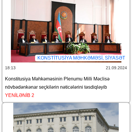
KONSTITUSIYA MƏHKƏMƏSI, SİYASƏT
18:13
21.09.2024
Konstitusiya Məhkəməsinin Plenumu Milli Məclisə
növbədənkənar seçkilərin nəticələrini təsdiqləyib
YENİLƏNİB 2