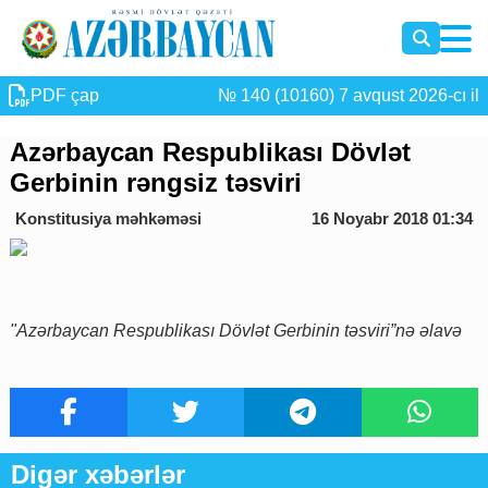
PDF çap
№ 140 (10160) 7 avqust 2026-cı il
Azərbaycan Respublikası Dövlət
Gerbinin rəngsiz təsviri
Konstitusiya məhkəməsi
16 Noyabr 2018 01:34
"Azərbaycan Respublikası Dövlət Gerbinin təsviri”nə əlavə
Digər xəbərlər