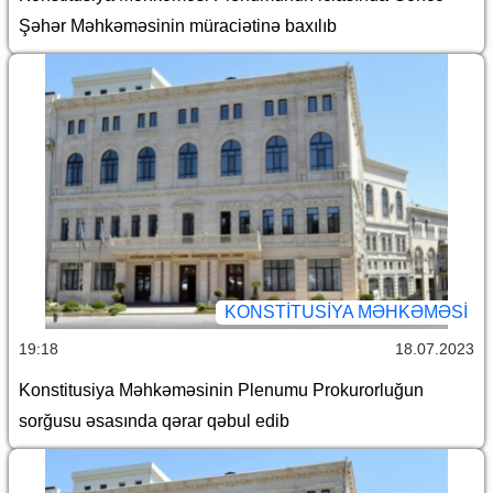
Şəhər Məhkəməsinin müraciətinə baxılıb
KONSTITUSIYA MƏHKƏMƏSI
19:18
18.07.2023
Konstitusiya Məhkəməsinin Plenumu Prokurorluğun
sorğusu əsasında qərar qəbul edib