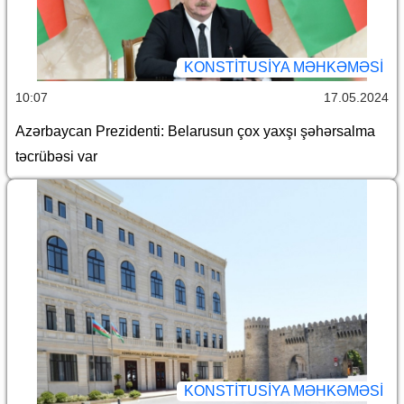
KONSTITUSIYA MƏHKƏMƏSI
10:07
17.05.2024
Azərbaycan Prezidenti: Belarusun çox yaxşı şəhərsalma
təcrübəsi var
KONSTITUSIYA MƏHKƏMƏSI