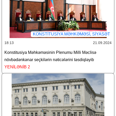
KONSTITUSIYA MƏHKƏMƏSI, SİYASƏT
18:13
21.09.2024
Konstitusiya Məhkəməsinin Plenumu Milli Məclisə
növbədənkənar seçkilərin nəticələrini təsdiqləyib
YENİLƏNİB 2