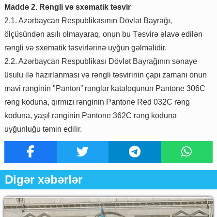
Maddə 2. Rəngli və sxematik təsvir
2.1. Azərbaycan Respublikasının Dövlət Bayrağı,
ölçüsündən asılı olmayaraq, onun bu Təsvirə əlavə edilən
rəngli və sxematik təsvirlərinə uyğun gəlməlidir.
2.2. Azərbaycan Respublikası Dövlət Bayrağının sənaye
üsulu ilə hazırlanması və rəngli təsvirinin çapı zamanı onun
mavi rənginin "Panton” rənglər kataloqunun Pantone 306C
rəng koduna, qırmızı rənginin Pantone Red 032C rəng
koduna, yaşıl rənginin Pantone 362C rəng koduna
uyğunluğu təmin edilir.
Digər xəbərlər