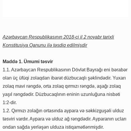
Azərbaycan Respublikasının 2018-ci il 2 noyabr tarixli
Konstitusiya Qanunu ilə təsdiq edilmişdir
Maddə 1. Ümumi təsvir
1.1. Azərbaycan Respublikasının Dövlət Bayrağı eni bərabər
olan üç üfüqi zolaqdan ibarət düzbucaqlı şəklindədir. Yuxarı
zolaq mavi rəngdə, orta zolaq qırmızı rəngdə, aşağı zolaq
yaşıl rəngdədir. Düzbucaqlının eninin uzunluğuna nisbəti
1:2-dir.
1.2. Qırmızı zolağın ortasında aypara və səkkizguşəli ulduz
təsviri vardır. Aypara və ulduz ağ rəngdədir. Ayparanın ucları
ondan sağda yerləşən ulduza istiqamətlənmişdir.