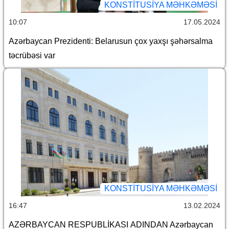
KONSTITUSIYA MƏHKƏMƏSI
10:07
17.05.2024
Azərbaycan Prezidenti: Belarusun çox yaxşı şəhərsalma
təcrübəsi var
KONSTITUSIYA MƏHKƏMƏSI
16:47
13.02.2024
AZƏRBAYCAN RESPUBLİKASI ADINDAN Azərbaycan