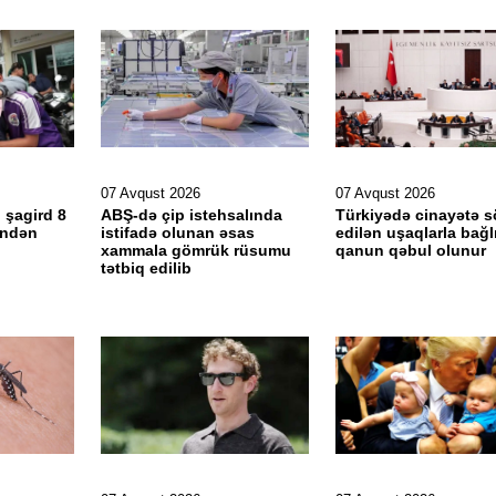
07 Avqust 2026
07 Avqust 2026
 şagird 8
ABŞ-də çip istehsalında
Türkiyədə cinayətə 
əndən
istifadə olunan əsas
edilən uşaqlarla bağl
xammala gömrük rüsumu
qanun qəbul olunur
tətbiq edilib