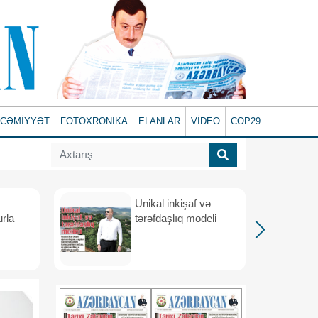
CƏMİYYƏT
FOTOXRONIKA
ELANLAR
VİDEO
COP29
Unikal inkişaf və
urla
tərəfdaşlıq modeli