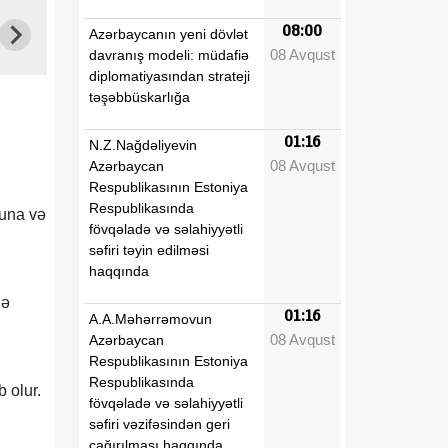
08:00
Azərbaycanın yeni dövlət
08 Avqust
davranış modeli: müdafiə
diplomatiyasından strateji
təşəbbüskarlığa
01:16
N.Z.Nağdəliyevin
08 Avqust
Azərbaycan
Respublikasının Estoniya
Respublikasında
luna və
fövqəladə və səlahiyyətli
səfiri təyin edilməsi
haqqında
ı
nə
01:16
A.A.Məhərrəmovun
08 Avqust
Azərbaycan
Respublikasının Estoniya
Respublikasında
 olur.
fövqəladə və səlahiyyətli
səfiri vəzifəsindən geri
çağırılması haqqında