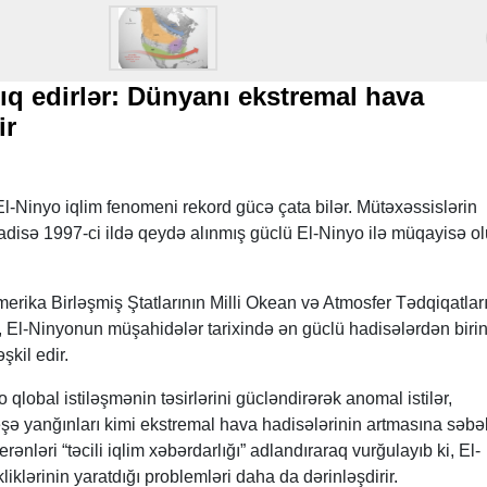
ıq edirlər: Dünyanı ekstremal hava
yir
-Ninyo iqlim fenomeni rekord gücə çata bilər. Mütəxəssislərin
adisə 1997-ci ildə qeydə alınmış güclü El-Ninyo ilə müqayisə o
rika Birləşmiş Ştatlarının Milli Okean və Atmosfer Tədqiqatlar
, El-Ninyonun müşahidələr tarixində ən güclü hadisələrdən biri
şkil edir.
yo qlobal istiləşmənin təsirlərini gücləndirərək anomal istilər,
eşə yanğınları kimi ekstremal hava hadisələrinin artmasına səbəb
nləri “təcili iqlim xəbərdarlığı” adlandıraraq vurğulayıb ki, El-
liklərinin yaratdığı problemləri daha da dərinləşdirir.