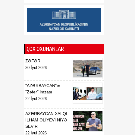
haqqında
01:06
Azərbaycan Beynəlxalq
08 Avqust
İnvestisiya Forumunun
Təşkilat Komitəsinin
yaradılması haqqında
ÇOX OXUNANLAR
01:04
"Azərbaycan
08 Avqust
Respublikasının Elm və
ZƏFƏR
Təhsil Nazirliyi ilə
30 İyul 2026
Tacikistan Respublikasının
Təhsil və Elm Nazirliyi
arasında illik təhsil
"AZƏRBAYCAN"ın
kvotalarının qarşılıqlı
"Zəfər" imzası
ayrılması haqqında
22 İyul 2026
Saziş"in təsdiq edilməsi
barədə
AZƏRBAYCAN XALQI
İLHAM ƏLİYEVİ NİYƏ
00:57
BİLDİRİŞ
SEVİR
08 Avqust
22 İyul 2026