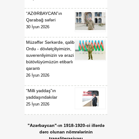
18:53
Tatyana Poloskova:
07 Avqust
Azərbaycanın xarici
“AZƏRBAYCAN”ın
siyasətinin əsasında milli
Qarabağ səfəri
maraqların qorunması
30 İyun 2026
dayanır
Müzəffər Sərkərdə, qalib
18:23
Vaşinqton razılaşması
Ordu - dövlətçiliyimizin,
07 Avqust
Azərbaycan
suverenliyimizin və ərazi
diplomatiyasının növbəti
bütövlüyümüzün etibarlı
zəfəri idi
qarantı
26 İyun 2026
18:22
Tarixi Vaşinqton görüşü:
07 Avqust
ABŞ-Azərbaycan
“Milli yaddaş"ın
əlaqələrində və Cənubi
yaddaşındakılar
Qafqazın sülh
25 İyun 2026
gündəliyində mühüm
mərhələ
"Azərbaycan"-ın 1918-1920-ci illərdə
18:20
Xarici ölkələrin informasiya
dərc olunan nömrələrinin
07 Avqust
şəbəkələrinə hücumlar
transliterasiyası