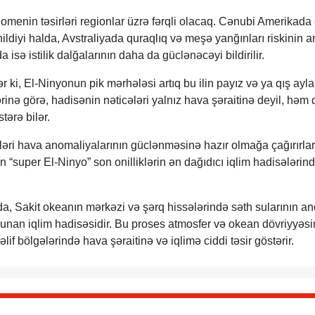
nomenin təsirləri regionlar üzrə fərqli olacaq. Cənubi Amerikada
ildiyi halda, Avstraliyada quraqlıq və meşə yanğınları riskinin a
a isə istilik dalğalarının daha da güclənəcəyi bildirilir.
ər ki, El-Ninyonun pik mərhələsi artıq bu ilin payız və ya qış ayl
ərinə görə, hadisənin nəticələri yalnız hava şəraitinə deyil, həm 
tərə bilər.
tləri hava anomaliyalarının güclənməsinə hazır olmağa çağırırlar
“super El-Ninyo” son onilliklərin ən dağıdıcı iqlim hadisələrin
da, Sakit okeanın mərkəzi və şərq hissələrində səth sularının a
olunan iqlim hadisəsidir. Bu proses atmosfer və okean dövriyyəsi
if bölgələrində hava şəraitinə və iqlimə ciddi təsir göstərir.