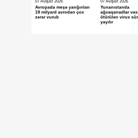
07 Avqust 2026
07 Avqust 2026
Avropada meşə yanğınları
Yunanıstanda
19 milyard avrodan çox
ağcaqanadlar vasi
zərər vurub
ötürülən virus sür
yayılır