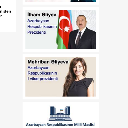
01:11
"Media Reyestrinin
ə
08 Avqust
enidən
aparılması Qaydaları"nın
r
təsdiq edilməsi haqqında"
Azərbaycan Respublikası
Prezidentinin 2022-ci il 26
sentyabr tarixli 1846
nömrəli Fərmanında
dəyişiklik edilməsi barədə
01:09
"Dövlət qulluğu
08 Avqust
haqqında"və "Media
haqqında" Azərbaycan
Respublikasının
qanunlarında dəyişiklik
edilməsi barədə"
Azərbaycan
Respublikasının 2026-cı il
14 iyul tarixli 449-VIIQD
nömrəli Qanununun tətbiqi
və bununla əlaqədar bəzi
məsələlərin tənzimlənməsi