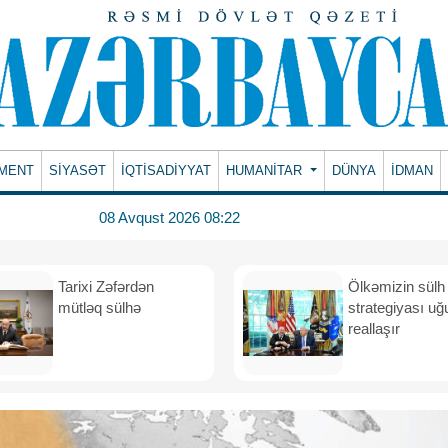
MENT
SİYASƏT
İQTİSADİYYAT
HUMANITAR
DÜNYA
İDMAN
08 Avqust 2026 08:22
Tarixi Zəfərdən
Ölkəmizin sülh
mütləq sülhə
strategiyası uğ
reallaşır