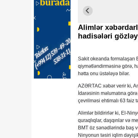
Alimlər xəbərdarl
hadisələri gözlə
Sakit okeanda formalaşan El
qiymətləndirməsinə görə, h
hətta onu üstələyə bilər.
AZƏRTAC xəbər verir ki, Ame
İdarəsinin məlumatına görə
çevrilməsi ehtimalı 63 faiz tə
Alimlər bildirirlər ki, El-Nin
quraqlıqlar, daşqınlar və m
BMT öz sənədlərində baş verə
Ninyonun təsiri iqlim dəyişik