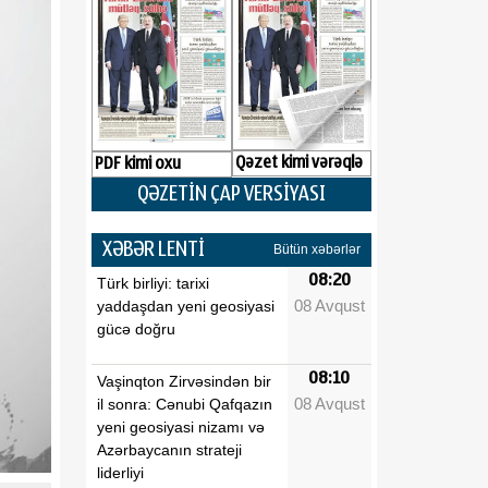
Qəzet kimi vərəqlə
PDF kimi oxu
QƏZETİN ÇAP VERSİYASI
XƏBƏR LENTİ
Bütün xəbərlər
08:20
Türk birliyi: tarixi
08 Avqust
yaddaşdan yeni geosiyasi
gücə doğru
08:10
Vaşinqton Zirvəsindən bir
08 Avqust
il sonra: Cənubi Qafqazın
yeni geosiyasi nizamı və
Azərbaycanın strateji
liderliyi