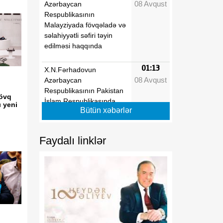
08 Avqust
Azərbaycan
Respublikasının
Malayziyada fövqəladə və
səlahiyyətli səfiri təyin
edilməsi haqqında
01:13
X.N.Fərhadovun
08 Avqust
Azərbaycan
Respublikasının Pakistan
sövq
İslam Respublikasında
ı yeni
Bütün xəbərlər
fövqəladə və səlahiyyətli
səfiri vəzifəsindən geri
çağırılması haqqında
Faydalı linklər
01:13
"Dövlət qulluğu haqqında"
08 Avqust
və "Media haqqında"
Azərbaycan
Respublikasının
qanunlarında dəyişiklik
edilməsi barədə