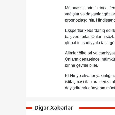
Mütəxəssislərin fikrincə, fe
yağışlar və daşqınlar gözlən
proqnozlaşdırılır. Hindistand
Ekspertlər xəbərdarlıq edirl
baş verə bilər. Onların sözl
qlobal iqtisadiyyata təsir gös
Alimlər ölkələri və cəmiyyə
Onların qənaətincə, mümkün 
birinə çevrilə bilər.
El-Ninyo ekvator yaxınlığın
istiləşməsi ilə xarakterizə 
dəyişdirərək dünyanın müxtəl
Digər Xəbərlər