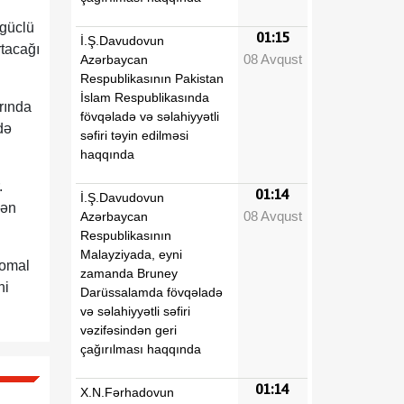
 güclü
01:15
İ.Ş.Davudovun
rtacağı
08 Avqust
Azərbaycan
Respublikasının Pakistan
İslam Respublikasında
arında
fövqəladə və səlahiyyətli
də
səfiri təyin edilməsi
haqqında
.
01:14
İ.Ş.Davudovun
dən
08 Avqust
Azərbaycan
Respublikasının
Malayziyada, eyni
nomal
zamanda Bruney
ni
Darüssalamda fövqəladə
və səlahiyyətli səfiri
vəzifəsindən geri
çağırılması haqqında
01:14
X.N.Fərhadovun