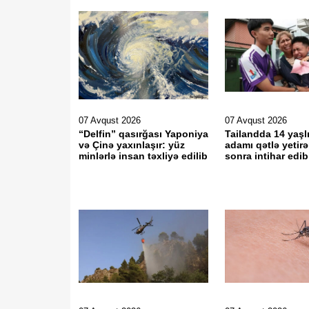
07 Avqust 2026
07 Avqust 2026
“Delfin” qasırğası Yaponiya
Tailandda 14 yaşlı
və Çinə yaxınlaşır: yüz
adamı qətlə yetir
minlərlə insan təxliyə edilib
sonra intihar edib