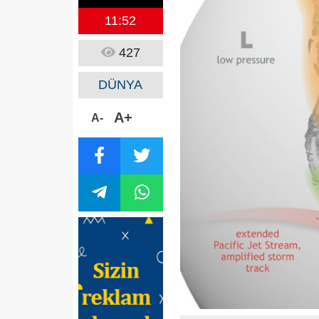
11:52
427
DÜNYA
A+
A-