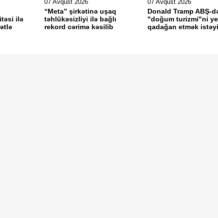
07 Avqust 2026
07 Avqust 2026
“Meta” şirkətinə uşaq
Donald Tramp ABŞ-d
təsi ilə
təhlükəsizliyi ilə bağlı
"doğum turizmi"ni y
ətlə
rekord cərimə kəsilib
qadağan etmək istəyi