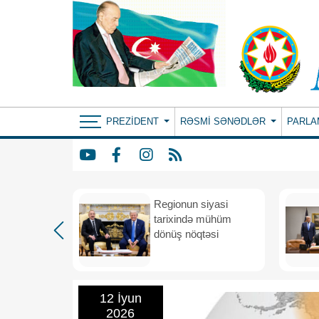
PREZIDENT
RƏSMI SƏNƏDLƏR
PARLA
etimada
Regionun siyasi
rateji
tarixində mühüm
dönüş nöqtəsi
12 İyun
2026