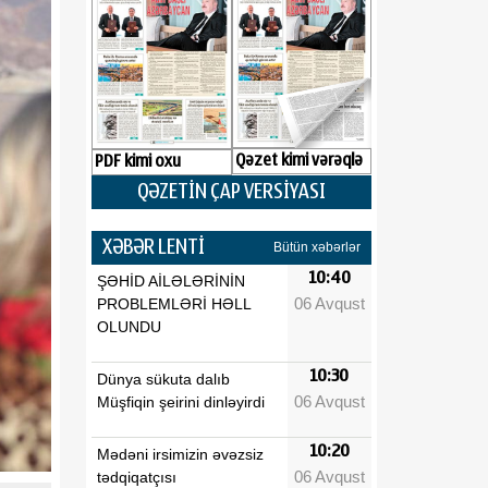
Qəzet kimi vərəqlə
PDF kimi oxu
QƏZETİN ÇAP VERSİYASI
XƏBƏR LENTİ
Bütün xəbərlər
10:40
ŞƏHİD AİLƏLƏRİNİN
06 Avqust
PROBLEMLƏRİ HƏLL
OLUNDU
10:30
Dünya sükuta dalıb
06 Avqust
Müşfiqin şeirini dinləyirdi
10:20
Mədəni irsimizin əvəzsiz
06 Avqust
tədqiqatçısı