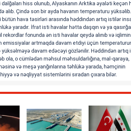
i dalğaları hiss olunub, Alyaskanın Arktika əyaləti keçən 
eydə alıb. Çində son bir ayda havanın temperaturu yüksəlib
əli bütün hava təsirləri arasında həddindən artıq istilər ins
lükə yaradır. İfrat isti havalar hətta daşqın və ya qasırğ
il rekordlar fonunda ən isti havalar qeydə alınıb və iqlimin
an emissiyalar artmaqda davam etdiyi üçün temperaturu
də yüksəlməyə davam edəcəyi gözlənilir. Həddindən artıq i
bəb ola, o cümlədən məhsul məhsuldarlığına, mal-qaraya,
ilməsinə və meşə yanğınlarına təhlükə yarada, həmçinin
iyyə və nəqliyyat sistemlərini sıradan çıxara bilər.