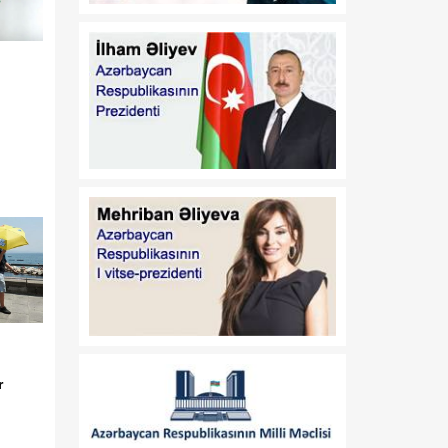
informasiyalaşdırma və
informasiyanın mühafizəsi
haqqında" və "Uşaqların
zərərli informasiyadan
qorunması haqqında"
Azərbaycan
Respublikasının
qanunlarında dəyişiklik
edilməsi barədə
02:01
"Azərbaycan
06 Avqust
Respublikasının İnzibati
Xətalar Məcəlləsində,
"İnformasiya,
informasiyalaşdırma və
informasiyanın mühafizəsi
haqqında" və "Uşaqların
zərərli informasiyadan
r
qorunması haqqında"
Azərbaycan
Respublikasının