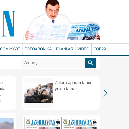
CƏMİYYƏT
FOTOXRONIKA
ELANLAR
VİDEO
COP29
lə
Zəfərə aparan tarixi
nda
yolun təməli
da
i