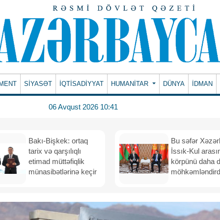
MENT
SİYASƏT
İQTİSADİYYAT
HUMANITAR
DÜNYA
İDMAN
06 Avqust 2026 10:41
Bakı-Bişkek: ortaq
Bu səfər Xəzər
tarix və qarşılıqlı
İssık-Kul arası
etimad müttəfiqlik
körpünü daha 
münasibətlərinə keçir
möhkəmləndird