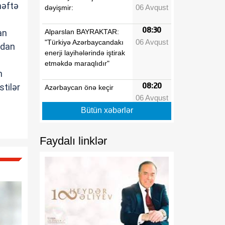
həftə
06 Avqust
dəyişmir:
.
08:30
Alparslan BAYRAKTAR:
an
06 Avqust
"Türkiyə Azərbaycandakı
adan
enerji layihələrində iştirak
etməkdə maraqlıdır"
n
08:20
stilər
Azərbaycan önə keçir
06 Avqust
Bütün xəbərlər
08:10
Möhkəmlənən strateji
06 Avqust
tərəfdaşlıq, dərinləşən
iqtisadi inteqrasiya
Faydalı linklər
08:00
AĞIR DAŞLI
06 Avqust
AZƏRBAYCAN
02:03
Azərbaycan
06 Avqust
Respublikasının İnzibati
Xətalar Məcəlləsində,
"İnformasiya,