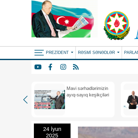
PREZIDENT
RƏSMI SƏNƏDLƏR
PARLA
Mavi sərhədlərimizin
nın
ayıq-sayıq keşikçiləri
eni dövr
24 İyun
2025