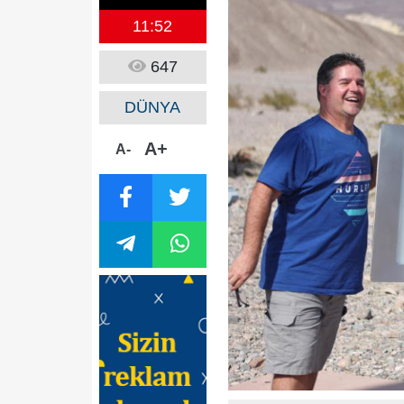
11:52
647
DÜNYA
A+
A-