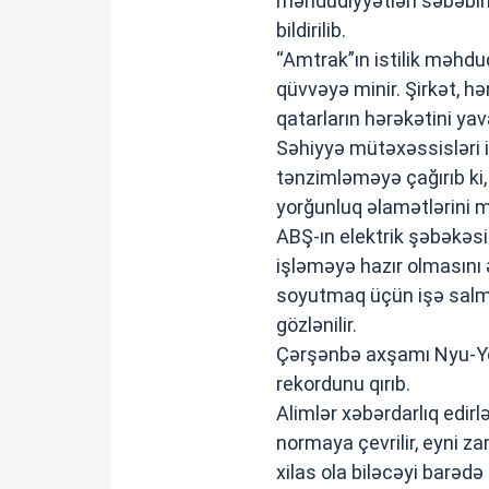
məhdudiyyətləri səbəbin
bildirilib.
“Amtrak”ın istilik məhdu
qüvvəyə minir. Şirkət, hə
qatarların hərəkətini yav
Səhiyyə mütəxəssisləri i
tənzimləməyə çağırıb ki,
yorğunluq əlamətlərini m
ABŞ-ın elektrik şəbəkəsi
işləməyə hazır olmasını ə
soyutmaq üçün işə salmas
gözlənilir.
Çərşənbə axşamı Nyu-York
rekordunu qırıb.
Alimlər xəbərdarlıq edirl
normaya çevrilir, eyni za
xilas ola biləcəyi barədə f