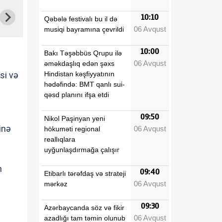
10:10
Qəbələ festivalı bu il də
06 Avqust
musiqi bayramına çevrildi
10:00
Bakı Təşəbbüs Qrupu ilə
06 Avqust
əməkdaşlıq edən şəxs
Hindistan kəşfiyyatının
si və
hədəfində: BMT qanlı sui-
qəsd planını ifşa etdi
09:50
Nikol Paşinyan yeni
inə
06 Avqust
hökuməti regional
reallıqlara
uyğunlaşdırmağa çalışır
n
09:40
Etibarlı tərəfdaş və strateji
06 Avqust
mərkəz
09:30
Azərbaycanda söz və fikir
06 Avqust
azadlığı tam təmin olunub