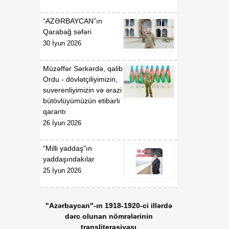
İqtisadiyyat Nazirliyinin
fəaliyyətinin təmin edilməsi
“AZƏRBAYCAN”ın
və "Azərbaycan
Qarabağ səfəri
Respublikasının
30 İyun 2026
İqtisadiyyat Nazirliyi
haqqında Əsasnamə"nin
Müzəffər Sərkərdə, qalib
təsdiqi və "Azərbaycan
Ordu - dövlətçiliyimizin,
Respublikası İqtisadiyyat
suverenliyimizin və ərazi
Nazirliyinin fəaliyyətinin
bütövlüyümüzün etibarlı
təmin edilməsi və
qarantı
"Azərbaycan Respublikası
26 İyun 2026
İqtisadi İnkişaf Nazirliyinin
fəaliyyətinin
təkmilləşdirilməsi ilə bağlı
“Milli yaddaş"ın
tədbirlər haqqında"
yaddaşındakılar
Azərbaycan Respublikası
25 İyun 2026
Prezidentinin 2006-cı il 28
dekabr tarixli 504 nömrəli
Fərmanında dəyişikliklər
"Azərbaycan"-ın 1918-1920-ci illərdə
edilməsi barədə" 2014-cü
dərc olunan nömrələrinin
il 20 fevral tarixli 111
transliterasiyası