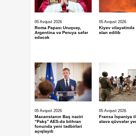
05 Avqust 2026
05 Avqust 2026
Roma Papası Uruqvay,
Kiyev vilayətind
Argentina və Peruya səfər
elan edilib
edəcək
05 Avqust 2026
05 Avqust 2026
Macarıstanın Baş naziri
Fransa İspaniya i
“Pakş” AES-də böhran
əlavə qüvvələr yer
fonunda yeni tədbirləri
açıqlayıb