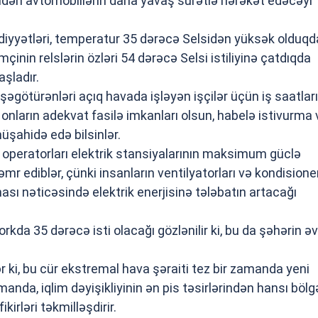
dən avtomobillərin daha yavaş sürətlə hərəkət edəcəyi
diyyətləri, temperatur 35 dərəcə Selsidən yüksək olduqd
mçinin relslərin özləri 54 dərəcə Selsi istiliyinə çatdıqda
aşladır.
şəgötürənləri açıq havada işləyən işçilər üçün iş saatları
 onların adekvat fasilə imkanları olsun, habelə istivurma 
üşahidə edə bilsinlər.
 operatorları elektrik stansiyalarının maksimum güclə
mr ediblər, çünki insanların ventilyatorları və kondisioner
ı nəticəsində elektrik enerjisinə tələbatın artacağı
da 35 dərəcə isti olacağı gözlənilir ki, bu da şəhərin əv
ər ki, bu cür ekstremal hava şəraiti tez bir zamanda yeni
manda, iqlim dəyişikliyinin ən pis təsirlərindən hansı bölg
ikirləri təkmilləşdirir.