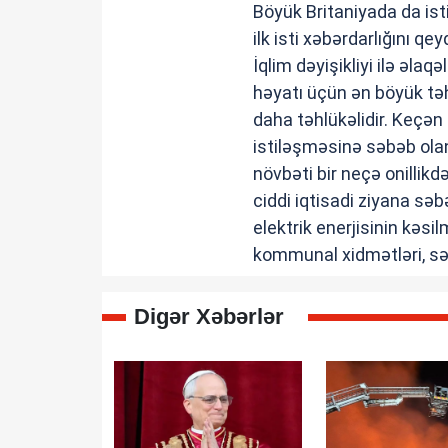
Böyük Britaniyada da ist
ilk isti xəbərdarlığını q
İqlim dəyişikliyi ilə əlaq
həyatı üçün ən böyük təh
daha təhlükəlidir. Keçən 
istiləşməsinə səbəb ol
növbəti bir neçə onillik
ciddi iqtisadi ziyana sə
elektrik enerjisinin kəs
kommunal xidmətləri, səh
Digər Xəbərlər