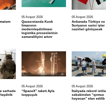
05 Avqust 2026
05 Avqust 2026
ə matəm
Qazaxıstanda Kurık
Ankarada Türkiyə və
limanının
Suriyanın xarici işlər
modernləşdirilməsi
nazirləri görüşəcək
logistika proseslərinin
səmərəliliyini artırır
05 Avqust 2026
05 Avqust 2026
lə sərhədə
“SpaceX” raketi Ayla
İtaliyada rekord istilə
ləşdirib
toqquşub
səbəbindən “qırmızı
həyəcan” elan edilib