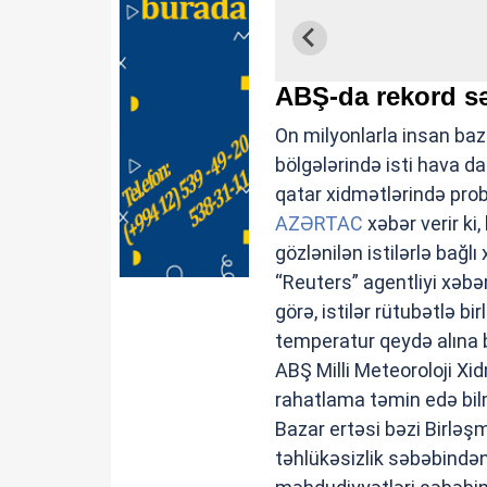
ABŞ-da rekord səv
On milyonlarla insan baz
bölgələrində isti hava dal
qatar xidmətlərində pro
AZƏRTAC
xəbər verir k
gözlənilən istilərlə bağl
“Reuters” agentliyi xəbər 
görə, istilər rütubətlə bi
temperatur qeydə alına b
ABŞ Milli Meteoroloji Xid
rahatlama təmin edə bil
Bazar ertəsi bəzi Birləşm
təhlükəsizlik səbəbindən 