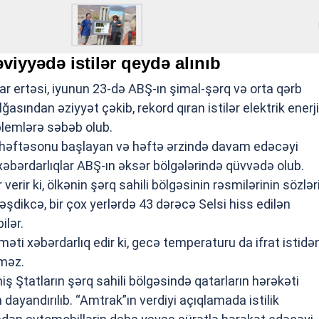
iyyədə istilər qeydə alınıb
ar ertəsi, iyunun 23-də ABŞ-ın şimal-şərq və orta qərb
ğasından əziyyət çəkib, rekord qıran istilər elektrik enerji
blemlərə səbəb olub.
i, həftəsonu başlayan və həftə ərzində davam edəcəyi
ı xəbərdarlıqlar ABŞ-ın əksər bölgələrində qüvvədə olub.
verir ki, ölkənin şərq sahili bölgəsinin rəsmilərinin sözlər
rləşdikcə, bir çox yerlərdə 43 dərəcə Selsi hiss edilən
ilər.
məti xəbərdarlıq edir ki, gecə temperaturu da ifrat istidə
məz.
iş Ştatların şərq sahili bölgəsində qatarların hərəkəti
dayandırılıb. “Amtrak”ın verdiyi açıqlamada istilik