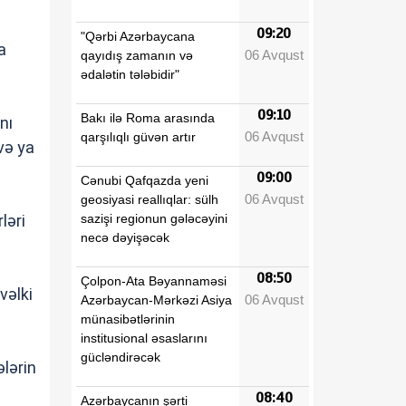
09:20
"Qərbi Azərbaycana
a
06 Avqust
qayıdış zamanın və
ədalətin tələbidir"
09:10
Bakı ilə Roma arasında
nı
06 Avqust
qarşılıqlı güvən artır
və ya
09:00
Cənubi Qafqazda yeni
06 Avqust
geosiyasi reallıqlar: sülh
sazişi regionun gələcəyini
ləri
necə dəyişəcək
08:50
Çolpon-Ata Bəyannaməsi
vəlki
06 Avqust
Azərbaycan-Mərkəzi Asiya
münasibətlərinin
institusional əsaslarını
gücləndirəcək
ələrin
08:40
Azərbaycanın şərti