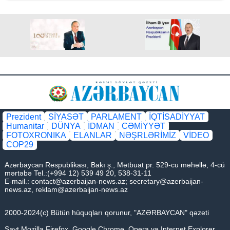
Prezident
SİYASƏT
PARLAMENT
İQTİSADİYYAT
Humanitar
DÜNYA
İDMAN
CƏMİYYƏT
FOTOXRONIKA
ELANLAR
NƏŞRLƏRİMİZ
VİDEO
COP29
Azərbaycan Respublikası, Bakı ş., Mətbuat pr. 529-cu məhəllə, 4-cü
mərtəbə Tel.:(+994 12) 539 49 20, 538-31-11
E-mail.:
contact@azerbaijan-news.az
;
secretary@azerbaijan-
news.az
,
reklam@azerbaijan-news.az
2000-2024(c) Bütün hüquqları qorunur, "AZƏRBAYCAN" qəzeti
Sayt Mozilla Firefox, Google Chrome, Opera və Internet Explorer