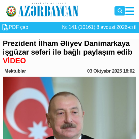
PDF çap
№ 141 (10161) 8 avqust 2026-cı il
Prezident İlham Əliyev Danimarkaya
işgüzar səfəri ilə bağlı paylaşım edib
VİDEO
Məktublar
03 Oktyabr 2025 18:02