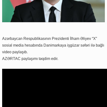
Azərbaycan Respublikasının Prezidenti İlham Əliyev “X”
sosial media hesabında Danimarkaya işgüzar səfəri ilə bağlı
video paylaşıb.
AZƏRTAC paylaşımı təqdim edir.