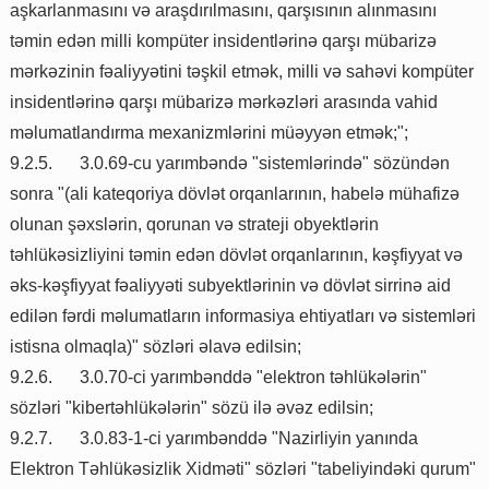
aşkarlanmasını və araşdırılmasını, qarşısının alınmasını
təmin edən milli kompüter insidentlərinə qarşı mübarizə
mərkəzinin fəaliyyətini təşkil etmək, milli və sahəvi kompüter
insidentlərinə qarşı mübarizə mərkəzləri arasında vahid
məlumatlandırma mexanizmlərini müəyyən etmək;";
9.2.5.
3.0.69-cu yarımbəndə "sistemlərində" sözündən
sonra "(ali kateqoriya dövlət orqanlarının, habelə mühafizə
olunan şəxslərin, qorunan və strateji obyektlərin
təhlükəsizliyini təmin edən dövlət orqanlarının, kəşfiyyat və
əks-kəşfiyyat fəaliyyəti subyektlərinin və dövlət sirrinə aid
edilən fərdi məlumatların informasiya ehtiyatları və sistemləri
istisna olmaqla)" sözləri əlavə edilsin;
9.2.6.
3.0.70-ci yarımbənddə "elektron təhlükələrin"
sözləri "kibertəhlükələrin" sözü ilə əvəz edilsin;
9.2.7.
3.0.83-1-ci yarımbənddə "Nazirliyin yanında
Elektron Təhlükəsizlik Xidməti" sözləri "tabeliyindəki qurum"