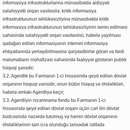
informasiya infrastrukturlarına münasibətdə aidiyyəti
səlahiyyətli orqan vasitəsilə, kritik informasiya
infrastrukturunun təhlükəsizliyinə münasibətdə kritik
informasiya infrastrukturunun təhlükəsizliyinin təmin edilməsi
sahəsində səlahiyyətli orqan vasitəsilə), habelə yayılması
qadağan edilən informasiyanın internet informasiya
ehtiyatlarında yerləşdirilməsinə qarşıtədbirlər görən və fərdi
məlumatların mühafizəsi sahəsində fəaliyyət göstərən publik
hüquqi şəxsdir;
3.2. Agentlik bu Fərmanın 1-ci hissəsində qeyd edilən dövlət
orqanının hüquqi varisidir, onun bütün hüquq və öhdəlikləri,
habelə əmlakı Agentliyə keçir;
3.3. Agentliyin nizamnamə fondu bu Fərmanın 1-ci
hissəsində qeyd edilən dövlət orqanı üçün cari ilin dövlət
büdcəsində nəzərdə tutulmuş və həmin dövlət orqanının
öhdəliklərinin tam icra olunduğu tarixədək istifadə