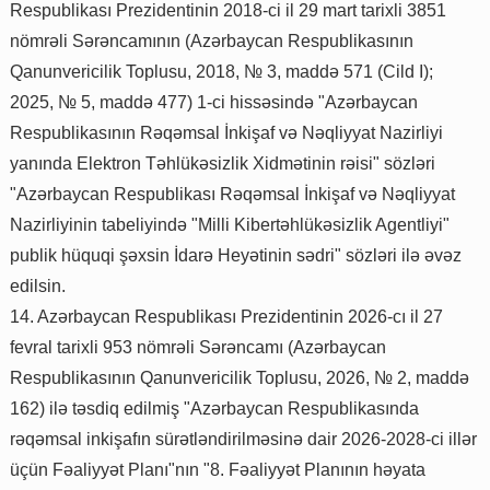
Respublikası Prezidentinin 2018-ci il 29 mart tarixli 3851
nömrəli Sərəncamının (Azərbaycan Respublikasının
Qanunvericilik Toplusu, 2018, № 3, maddə 571 (Cild I);
2025, № 5, maddə 477) 1-ci hissəsində "Azərbaycan
Respublikasının Rəqəmsal İnkişaf və Nəqliyyat Nazirliyi
yanında Elektron Təhlükəsizlik Xidmətinin rəisi" sözləri
"Azərbaycan Respublikası Rəqəmsal İnkişaf və Nəqliyyat
Nazirliyinin tabeliyində "Milli Kibertəhlükəsizlik Agentliyi"
publik hüquqi şəxsin İdarə Heyətinin sədri" sözləri ilə əvəz
edilsin.
14. Azərbaycan Respublikası Prezidentinin 2026-cı il 27
fevral tarixli 953 nömrəli Sərəncamı (Azərbaycan
Respublikasının Qanunvericilik Toplusu, 2026, № 2, maddə
162) ilə təsdiq edilmiş "Azərbaycan Respublikasında
rəqəmsal inkişafın sürətləndirilməsinə dair 2026-2028-ci illər
üçün Fəaliyyət Planı"nın "8. Fəaliyyət Planının həyata