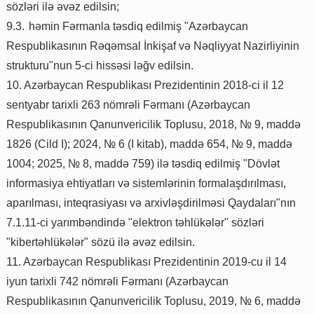
sözləri ilə əvəz edilsin;
9.3.
həmin Fərmanla təsdiq edilmiş "Azərbaycan
Respublikasının Rəqəmsal İnkişaf və Nəqliyyat Nazirliyinin
strukturu"nun 5-ci hissəsi ləğv edilsin.
10. Azərbaycan Respublikası Prezidentinin 2018-ci il 12
sentyabr tarixli 263 nömrəli Fərmanı (Azərbaycan
Respublikasının Qanunvericilik Toplusu, 2018, № 9, maddə
1826 (Cild I); 2024, № 6 (I kitab), maddə 654, № 9, maddə
1004; 2025, № 8, maddə 759) ilə təsdiq edilmiş "Dövlət
informasiya ehtiyatları və sistemlərinin formalaşdırılması,
aparılması, inteqrasiyası və arxivləşdirilməsi Qaydaları"nın
7.1.11-ci yarımbəndində "elektron təhlükələr" sözləri
"kibertəhlükələr" sözü ilə əvəz edilsin.
11. Azərbaycan Respublikası Prezidentinin 2019-cu il 14
iyun tarixli 742 nömrəli Fərmanı (Azərbaycan
Respublikasının Qanunvericilik Toplusu, 2019, № 6, maddə