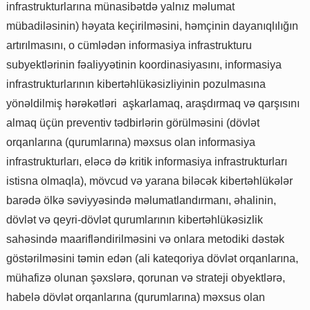
infrastrukturlarına münasibətdə yalnız məlumat
mübadiləsinin) həyata keçirilməsini, həmçinin dayanıqlılığın
artırılmasını, o cümlədən informasiya infrastrukturu
subyektlərinin fəaliyyətinin koordinasiyasını, informasiya
infrastrukturlarının kibertəhlükəsizliyinin pozulmasına
yönəldilmiş hərəkətləri aşkarlamaq, araşdırmaq və qarşısını
almaq üçün preventiv tədbirlərin görülməsini (dövlət
orqanlarına (qurumlarına) məxsus olan informasiya
infrastrukturları, eləcə də kritik informasiya infrastrukturları
istisna olmaqla), mövcud və yarana biləcək kibertəhlükələr
barədə ölkə səviyyəsində məlumatlandırmanı, əhalinin,
dövlət və qeyri-dövlət qurumlarının kibertəhlükəsizlik
sahəsində maarifləndirilməsini və onlara metodiki dəstək
göstərilməsini təmin edən (ali kateqoriya dövlət orqanlarına,
mühafizə olunan şəxslərə, qorunan və strateji obyektlərə,
habelə dövlət orqanlarına (qurumlarına) məxsus olan