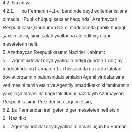
4.2.
Nazirliyə:
4.2.1.
bu Fərmanın 4.1-ci bəndində qeyd edilənlər istisna
olmaqla, "Publik hüquqi şəxslər haqqında" Azərbaycan
Respublikası Qanununun 8.2-ci maddəsində publik hüquqi
şəxsin təsisçisinin səlahiyyətlərinə aid edilmiş digər
məsələlərin həlli.
5. Azərbaycan Respublikasının Nazirlər Kabineti:
5.1.
Agentlikdövlət qeydiyyatına alındığı gündən 1 (bir) ay
müddətində bu Fərmanın 1-ci hissəsində nəzərdə tutulan
dövlət orqanının balansındakı əmlakın Agentliyinbalansına
verilməsini təmin etsin və Agentliyinmaddi-texniki təminatının
yaxşılaşdırılması ilə bağlı təkliflərini hazırlayıb Azərbaycan
Respublikasının Prezidentinə təqdim etsin;
5.2.
bu Fərmandan irəli gələn digər məsələləri həll etsin.
6. Nazirlik:
6.1. Agentliyindövlət qeydiyyatına alınması üçün bu Fərman