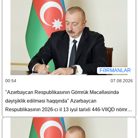
FƏRMANLAR
00:54
07.08.2026
"Azərbaycan Respublikasının Gömrük Məcəlləsində
dəyişiklik edilməsi haqqında" Azərbaycan
Respublikasının 2026-cı il 13 iyul tarixli 446-VIIQD nömrəli
Qanununun tətbiqi və bununla əlaqədar Azərbaycan
Respublikası Prezidentinin bəzi fərmanlarında və
Sərəncamında dəyişiklik edilməsi barədə