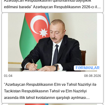
Azərbaycan Respublikasının qanunlarında dəyişiklik
edilməsi barədə" Azərbaycan Respublikasının 2026-cı il
14 iyul tarixli 449-VIIQD nömrəli Qanununun tətbiqi və
bununla əlaqədar bəzi məsələlərin tənzimlənməsi
haqqında
FƏRMANLAR
01:04
08.08.2026
"Azərbaycan Respublikasının Elm və Təhsil Nazirliyi ilə
Tacikistan Respublikasının Təhsil və Elm Nazirliyi
arasında illik təhsil kvotalarının qarşılıqlı ayrılması
haqqında Saziş"in təsdiq edilməsi barədə