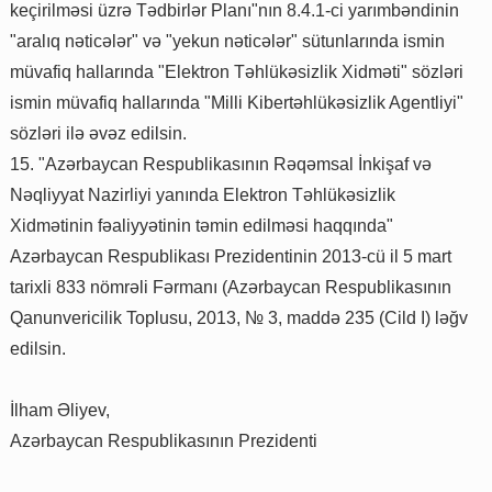
keçirilməsi üzrə Tədbirlər Planı"nın 8.4.1-ci yarımbəndinin
"aralıq nəticələr" və "yekun nəticələr" sütunlarında ismin
müvafiq hallarında "Elektron Təhlükəsizlik Xidməti" sözləri
ismin müvafiq hallarında "Milli Kibertəhlükəsizlik Agentliyi"
sözləri ilə əvəz edilsin.
15. "Azərbaycan Respublikasının Rəqəmsal İnkişaf və
Nəqliyyat Nazirliyi yanında Elektron Təhlükəsizlik
Xidmətinin fəaliyyətinin təmin edilməsi haqqında"
Azərbaycan Respublikası Prezidentinin 2013-cü il 5 mart
tarixli 833 nömrəli Fərmanı (Azərbaycan Respublikasının
Qanunvericilik Toplusu, 2013, № 3, maddə 235 (Cild I) ləğv
edilsin.
İlham Əliyev,
Azərbaycan Respublikasının Prezidenti