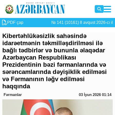
PDF çap
№ 141 (10161) 8 avqust 2026-cı il
Kibertəhlükəsizlik sahəsində
idarəetmənin təkmilləşdirilməsi ilə
bağlı tədbirlər və bununla əlaqədar
Azərbaycan Respublikası
Prezidentinin bəzi fərmanlarında və
sərəncamlarında dəyişiklik edilməsi
və Fərmanının ləğv edilməsi
haqqında
Fərmanlar
03 İyun 2026 01:14