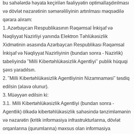
bu sahələrdə həyata keçirilən fəaliyyətin optimallaşdırılması
və dövlət nəzarətinin səmərəliliyinin artırılması məqsədilə
qərara alıram:
1. Azərbaycan Respublikasının Rəqəmsal İnkişaf və
Nəqliyyat Nazirliyi yanında Elektron Təhlükəsizlik
Xidmətinin əsasında Azərbaycan Respublikası Rəqəmsal
İnkişaf və Nəqliyyat Nazirliyinin (bundan sonra - Nazirlik)
tabeliyində "Milli Kibertəhlükəsizlik Agentliyi" publik hüquqi
şəxs yaradılsın.
2. "Milli Kibertəhlükəsizlik Agentliyinin Nizamnaməsi" təsdiq
edilsin (əlavə olunur).
3. Müəyyən edilsin ki:
3.1.
Milli Kibertəhlükəsizlik Agentliyi (bundan sonra -
Agentlik) ölkədə kibertəhlükəsizlik sahəsində tənzimləmənin
və nəzarətin (kritik informasiya infrastrukturlarına, dövlət
orqanlarına (qurumlarına) məxsus olan informasiya