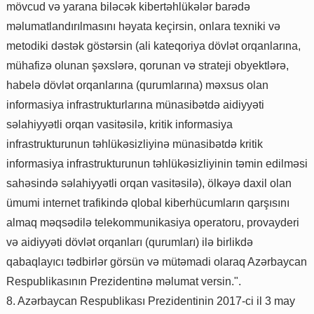
mövcud və yarana biləcək kibertəhlükələr barədə
məlumatlandırılmasını həyata keçirsin, onlara texniki və
metodiki dəstək göstərsin (ali kateqoriya dövlət orqanlarına,
mühafizə olunan şəxslərə, qorunan və strateji obyektlərə,
habelə dövlət orqanlarına (qurumlarına) məxsus olan
informasiya infrastrukturlarına münasibətdə aidiyyəti
səlahiyyətli orqan vasitəsilə, kritik informasiya
infrastrukturunun təhlükəsizliyinə münasibətdə kritik
informasiya infrastrukturunun təhlükəsizliyinin təmin edilməsi
sahəsində səlahiyyətli orqan vasitəsilə), ölkəyə daxil olan
ümumi internet trafikində qlobal kiberhücumların qarşısını
almaq məqsədilə telekommunikasiya operatoru, provayderi
və aidiyyəti dövlət orqanları (qurumları) ilə birlikdə
qabaqlayıcı tədbirlər görsün və mütəmadi olaraq Azərbaycan
Respublikasının Prezidentinə məlumat versin.".
8. Azərbaycan Respublikası Prezidentinin 2017-ci il 3 may