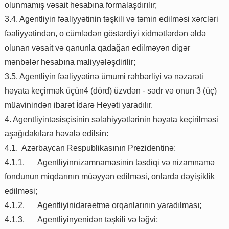
olunmamış vəsait hesabına formalaşdırılır;
3.4. Agentliyin fəaliyyətinin təşkili və təmin edilməsi xərcləri
fəaliyyətindən, o cümlədən göstərdiyi xidmətlərdən əldə
olunan vəsait və qanunla qadağan edilməyən digər
mənbələr hesabına maliyyələşdirilir;
3.5. Agentliyin fəaliyyətinə ümumi rəhbərliyi və nəzarəti
həyata keçirmək üçün4 (dörd) üzvdən - sədr və onun 3 (üç)
müavinindən ibarət İdarə Heyəti yaradılır.
4. Agentliyintəsisçisinin səlahiyyətlərinin həyata keçirilməsi
aşağıdakılara həvalə edilsin:
4.1. Azərbaycan Respublikasının Prezidentinə:
4.1.1.
Agentliyinnizamnaməsinin təsdiqi və nizamnamə
fondunun miqdarının müəyyən edilməsi, onlarda dəyişiklik
edilməsi;
4.1.2.
Agentliyinidarəetmə orqanlarının yaradılması;
4.1.3.
Agentliyinyenidən təşkili və ləğvi;