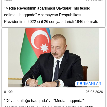
"Media Reyestrinin aparılması Qaydaları"nın təsdiq
edilməsi haqqında" Azərbaycan Respublikası
Prezidentinin 2022-ci il 26 sentyabr tarixli 1846 nömrəli
Fərmanında dəyişiklik edilməsi barədə
FƏRMANLAR
01:09
08.08.2026
"Dövlət qulluğu haqqında"və "Media haqqında"