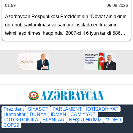
01:59
06.08.2026
Azərbaycan Respublikası Prezidentinin "Dövlət əmlakının
qorunub saxlanılması və səmərəli istifadə edilməsinin
təkmilləşdirilməsi haqqında" 2007-ci il 6 iyun tarixli 586
nömrəli və "Azərbaycan Respublikası İqtisadiyyat
Nazirliyinin fəaliyyətinin təmin edilməsi və "Azərbaycan
Respublikasının İqtisadiyyat Nazirliyi haqqında
Əsasnamə"nin təsdiqi və "Azərbaycan Respublikası
İqtisadiyyat Nazirliyinin fəaliyyətinin təmin edilməsi və
"Azərbaycan Respublikası İqtisadi İnkişaf Nazirliyinin
fəaliyyətinin təkmilləşdirilməsi ilə bağlı tədbirlər haqqında"
Azərbaycan Respublikası Prezidentinin 2006-cı il 28
dekabr tarixli 504 nömrəli Fərmanında dəyişikliklər
Prezident
SİYASƏT
PARLAMENT
İQTİSADİYYAT
Humanitar
DÜNYA
İDMAN
CƏMİYYƏT
edilməsi barədə" 2014-cü il 20 fevral tarixli 111 nömrəli
FOTOXRONIKA
ELANLAR
NƏŞRLƏRİMİZ
VİDEO
Fərmanında dəyişiklik edilməsi haqqında" Azərbaycan
COP29
Respublikası Prezidentinin 2019-cu il 30 dekabr tarixli 911