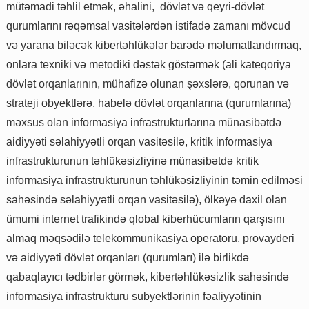
mütəmadi təhlil etmək, əhalini, dövlət və qeyri-dövlət
qurumlarını rəqəmsal vasitələrdən istifadə zamanı mövcud
və yarana biləcək kibertəhlükələr barədə məlumatlandırmaq,
onlara texniki və metodiki dəstək göstərmək (ali kateqoriya
dövlət orqanlarının, mühafizə olunan şəxslərə, qorunan və
strateji obyektlərə, habelə dövlət orqanlarına (qurumlarına)
məxsus olan informasiya infrastrukturlarına münasibətdə
aidiyyəti səlahiyyətli orqan vasitəsilə, kritik informasiya
infrastrukturunun təhlükəsizliyinə münasibətdə kritik
informasiya infrastrukturunun təhlükəsizliyinin təmin edilməsi
sahəsində səlahiyyətli orqan vasitəsilə), ölkəyə daxil olan
ümumi internet trafikində qlobal kiberhücumların qarşısını
almaq məqsədilə telekommunikasiya operatoru, provayderi
və aidiyyəti dövlət orqanları (qurumları) ilə birlikdə
qabaqlayıcı tədbirlər görmək, kibertəhlükəsizlik sahəsində
informasiya infrastrukturu subyektlərinin fəaliyyətinin