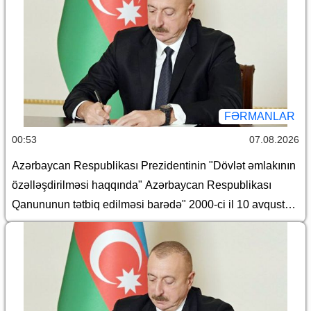
FƏRMANLAR
00:53
07.08.2026
Azərbaycan Respublikası Prezidentinin "Dövlət əmlakının
özəlləşdirilməsi haqqında" Azərbaycan Respublikası
Qanununun tətbiq edilməsi barədə" 2000-ci il 10 avqust
tarixli 382 nömrəli, "Azərbaycan Respublikasında Dövlət
əmlakının özəlləşdirilməsinin II Dövlət Proqramı"nın təsdiq
edilməsi barədə" 2000-ci il 10 avqust tarixli 383 nömrəli,
"Yerli icra hakimiyyətləri haqqında Əsasnamə"nin təsdiq
edilməsi barədə" 2012-ci il 6 iyun tarixli 648 nömrəli,