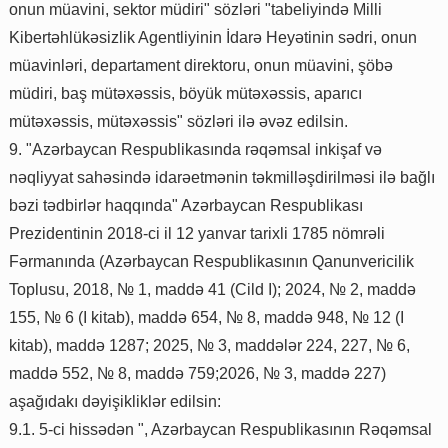
onun müavini, sektor müdiri" sözləri "tabeliyində Milli
Kibertəhlükəsizlik Agentliyinin İdarə Heyətinin sədri, onun
müavinləri, departament direktoru, onun müavini, şöbə
müdiri, baş mütəxəssis, böyük mütəxəssis, aparıcı
mütəxəssis, mütəxəssis" sözləri ilə əvəz edilsin.
9. "Azərbaycan Respublikasında rəqəmsal inkişaf və
nəqliyyat sahəsində idarəetmənin təkmilləşdirilməsi ilə bağlı
bəzi tədbirlər haqqında" Azərbaycan Respublikası
Prezidentinin 2018-ci il 12 yanvar tarixli 1785 nömrəli
Fərmanında (Azərbaycan Respublikasının Qanunvericilik
Toplusu, 2018, № 1, maddə 41 (Cild I); 2024, № 2, maddə
155, № 6 (I kitab), maddə 654, № 8, maddə 948, № 12 (I
kitab), maddə 1287; 2025, № 3, maddələr 224, 227, № 6,
maddə 552, № 8, maddə 759;2026, № 3, maddə 227)
aşağıdakı dəyişikliklər edilsin:
9.1. 5-ci hissədən ", Azərbaycan Respublikasının Rəqəmsal