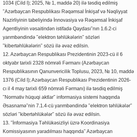
1034 (Cild I); 2025, № 1, maddə 20) ilə təsdiq edilmiş
"Azərbaycan Respublikası Rəqəmsal İnkişaf və Nəqliyyat
Nazirliyinin tabeliyində İnnovasiya və Rəqəmsal İnkişaf
Agentliyinin vəsaitindən istifadə Qaydası"nın 1.6.2-ci
yarımbəndində "elektron təhlükələrin" sözləri
"kibertəhlükələrin" sözü ilə əvəz edilsin.
12. Azərbaycan Respublikası Prezidentinin 2023-cü il 6
oktyabr tarixli 2328 nömrəli Fərmanı (Azərbaycan
Respublikasının Qanunvericilik Toplusu, 2023, № 10, maddə
1376 (Cild I); Azərbaycan Respublikası Prezidentinin 2026-
cı il 4 may tarixli 659 nömrəli Fərmanı) ilə təsdiq edilmiş
"Normativ hüquqi aktlar" informasiya sistemi haqqında
Əsasnamə"nin 7.1.4-cü yarımbəndində "elektron təhlükələr"
sözləri "kibertəhlükələr" sözü ilə əvəz edilsin.
13. "İnformasiya Təhlükəsizliyi üzrə Koordinasiya
Komissiyasının yaradılması haqqında" Azərbaycan