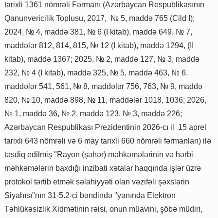
tarixli 1361 nömrəli Fərmanı (Azərbaycan Respublikasının
Qanunvericilik Toplusu, 2017, № 5, maddə 765 (Cild I);
2024, № 4, maddə 381, № 6 (I kitab), maddə 649, № 7,
maddələr 812, 814, 815, № 12 (I kitab), maddə 1294, (II
kitab), maddə 1367; 2025, № 2, maddə 127, № 3, maddə
232, № 4 (I kitab), maddə 325, № 5, maddə 463, № 6,
maddələr 541, 561, № 8, maddələr 756, 763, № 9, maddə
820, № 10, maddə 898, № 11, maddələr 1018, 1036; 2026,
№ 1, maddə 36, № 2, maddə 123, № 3, maddə 226;
Azərbaycan Respublikası Prezidentinin 2026-cı il 15 aprel
tarixli 643 nömrəli və 6 may tarixli 660 nömrəli fərmanları) ilə
təsdiq edilmiş "Rayon (şəhər) məhkəmələrinin və hərbi
məhkəmələrin baxdığı inzibati xətalar haqqında işlər üzrə
protokol tərtib etmək səlahiyyəti olan vəzifəli şəxslərin
Siyahısı"nın 31-5.2-ci bəndində "yanında Elektron
Təhlükəsizlik Xidmətinin rəisi, onun müavini, şöbə müdiri,