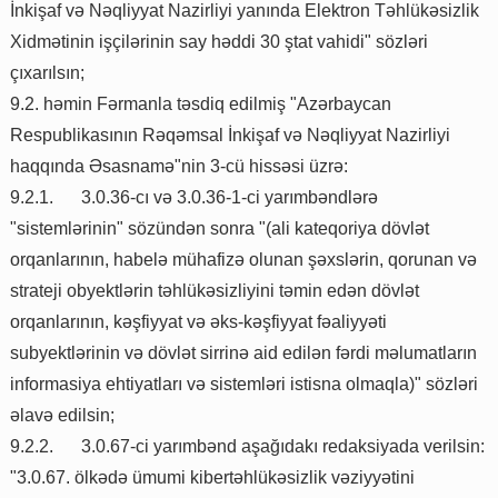
İnkişaf və Nəqliyyat Nazirliyi yanında Elektron Təhlükəsizlik
Xidmətinin işçilərinin say həddi 30 ştat vahidi" sözləri
çıxarılsın;
9.2. həmin Fərmanla təsdiq edilmiş "Azərbaycan
Respublikasının Rəqəmsal İnkişaf və Nəqliyyat Nazirliyi
haqqında Əsasnamə"nin 3-cü hissəsi üzrə:
9.2.1.
3.0.36-cı və 3.0.36-1-ci yarımbəndlərə
"sistemlərinin" sözündən sonra "(ali kateqoriya dövlət
orqanlarının, habelə mühafizə olunan şəxslərin, qorunan və
strateji obyektlərin təhlükəsizliyini təmin edən dövlət
orqanlarının, kəşfiyyat və əks-kəşfiyyat fəaliyyəti
subyektlərinin və dövlət sirrinə aid edilən fərdi məlumatların
informasiya ehtiyatları və sistemləri istisna olmaqla)" sözləri
əlavə edilsin;
9.2.2.
3.0.67-ci yarımbənd aşağıdakı redaksiyada verilsin:
"3.0.67. ölkədə ümumi kibertəhlükəsizlik vəziyyətini