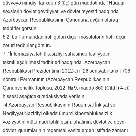
qüvvəyə mindiyi tarixdən 3 (üç) gün müddətində "Hüquqi
şəxslərin dövlət qeydiyyatı və dövlət reyestri haqqında"
Azərbaycan Respublikasının Qanununa uyğun olaraq
tədbirlər görsün;
6.2. bu Fərmandan irəli gələn digər məsələlərin həlli üçün
zəruri tədbirlər görsün.
7. "İnformasiya təhlükəsizliyi sahəsində fəaliyyətin
təkmilləşdirilməsi tədbirləri haqqında" Azərbaycan
Respublikası Prezidentinin 2012-ci il 26 sentyabr tarixli 708
nömrəli Fərmanının (Azərbaycan Respublikasının
Qanunvericilik Toplusu, 2012, № 9, maddə 860 (Cild I) 4-cü
hissəsi aşağıdakı redaksiyada verilsin:
"4.Azərbaycan Respublikasının Rəqəmsal İnkişaf və
Nəqliyyat Nazirliyi ölkədə ümumi kibertəhlükəsizlik
vəziyyətini mütəmadi təhlil etsin, əhalinin, dövlət və qeyri-
dövlət qurumlarının rəqəmsal vasitələrdən istifadə zamanı