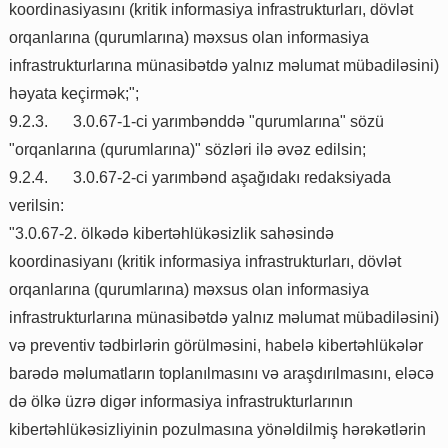
koordinasiyasını (kritik informasiya infrastrukturları, dövlət
orqanlarına (qurumlarına) məxsus olan informasiya
infrastrukturlarına münasibətdə yalnız məlumat mübadiləsini)
həyata keçirmək;";
9.2.3.
3.0.67-1-ci yarımbənddə "qurumlarına" sözü
"orqanlarına (qurumlarına)" sözləri ilə əvəz edilsin;
9.2.4.
3.0.67-2-ci yarımbənd aşağıdakı redaksiyada
verilsin:
"3.0.67-2. ölkədə kibertəhlükəsizlik sahəsində
koordinasiyanı (kritik informasiya infrastrukturları, dövlət
orqanlarına (qurumlarına) məxsus olan informasiya
infrastrukturlarına münasibətdə yalnız məlumat mübadiləsini)
və preventiv tədbirlərin görülməsini, habelə kibertəhlükələr
barədə məlumatların toplanılmasını və araşdırılmasını, eləcə
də ölkə üzrə digər informasiya infrastrukturlarının
kibertəhlükəsizliyinin pozulmasına yönəldilmiş hərəkətlərin