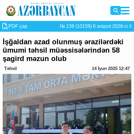
PDF çap
№ 139 (10159) 6 avqust 2026-cı il
İşğaldan azad olunmuş ərazilərdəki
ümumi təhsil müəssisələrindən 58
şagird məzun olub
Təhsil
14 İyun 2025 12:47