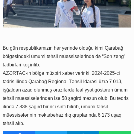
Bu gün respublikamızın hər yerində olduğu kimi Qarabağ
bölgəsindəki ümumi təhsil müəssisələrində də “Son zəng”
tədbirləri keçirilib.
AZƏRTAC-ın bölgə müxbiri xəbər verir ki, 2024-2025-ci
tədris ilində Qarabağ Regional Təhsil İdarəsi üzrə 7 013,
işğaldan azad olunmuş ərazilərdə fəaliyyət göstərən ümumi
təhsil müəssisələrindən isə 58 şagird məzun olub. Bu tədris
ilində 7 838 şagird birinci sinfi bitirib, ümumi təhsil
müəssisələrinin məktəbəhazırlıq qruplarında 6 173 uşaq
təhsil alıb.