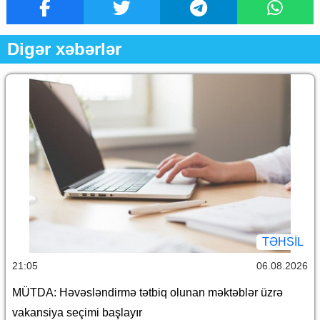
Digər xəbərlər
TƏHSIL
21:05
06.08.2026
MÜTDA: Həvəsləndirmə tətbiq olunan məktəblər üzrə
vakansiya seçimi başlayır