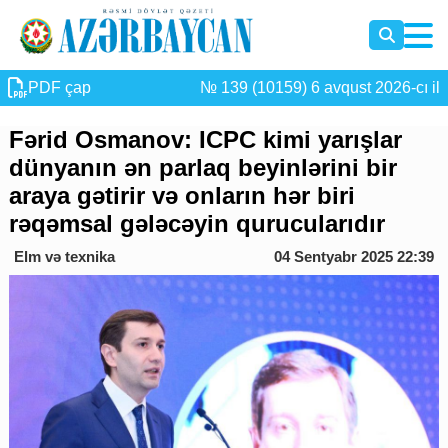
PDF çap
№ 139 (10159) 6 avqust 2026-cı il
Fərid Osmanov: ICPC kimi yarışlar
dünyanın ən parlaq beyinlərini bir
araya gətirir və onların hər biri
rəqəmsal gələcəyin qurucularıdır
Elm və texnika
04 Sentyabr 2025 22:39