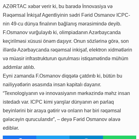
AZƏRTAC xəbər verir ki, bu barədə İnnovasiya və
Rəqəmsal İnkişaf Agentliyinin sədri Fərid Osmanov ICPC-
nin 49-cu dünya finalının bağlanış mərasimində deyib.
F.Osmanov vurğulayıb ki, olimpiadanın Azərbaycanda
keçirilməsi xüsusi önəm daşıyır. Onun sözlərinə görə, son
illərdə Azərbaycanda rəqəmsal inkişaf, elektron xidmətlərin
və müasir infrastrukturun qurulması istiqamətində mühüm
addımlar atılıb.
Eyni zamanda F.Osmanov diqqətə çatdırıb ki, bütün bu
nailiyyətlərin əsasında insan kapitalı dayanır.
“Texnologiyanın və innovasiyanın mərkəzində məhz insan
istedadı var. ICPC kimi yarışlar dünyanın ən parlaq
beyinlərini bir araya gətirir və onların hər biri rəqəmsal
gələcəyin qurucularıdır”, – deyə Fərid Osmanov əlavə
ediblər.