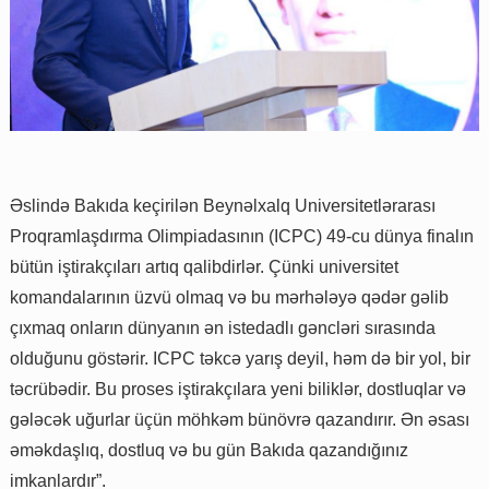
Əslində Bakıda keçirilən Beynəlxalq Universitetlərarası
Proqramlaşdırma Olimpiadasının (ICPC) 49-cu dünya finalın
bütün iştirakçıları artıq qalibdirlər. Çünki universitet
komandalarının üzvü olmaq və bu mərhələyə qədər gəlib
çıxmaq onların dünyanın ən istedadlı gəncləri sırasında
olduğunu göstərir. ICPC təkcə yarış deyil, həm də bir yol, bir
təcrübədir. Bu proses iştirakçılara yeni biliklər, dostluqlar və
gələcək uğurlar üçün möhkəm bünövrə qazandırır. Ən əsası
əməkdaşlıq, dostluq və bu gün Bakıda qazandığınız
imkanlardır”.