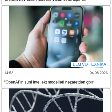
ELM VƏ TEXNIKA
14:52
04.08.2026
“OpenAI”ın süni intellekt modelləri nəzarətdən çıxır