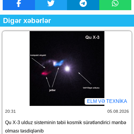
Digər xəbərlər
ELM VƏ TEXNIKA
20:31
05.08.2026
Qu X-3 ulduz sisteminin təbii kosmik sürətləndirici mənbə
olması təsdiqlənib