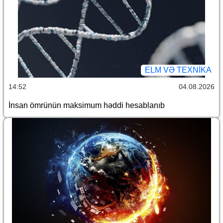
ELM VƏ TEXNIKA
14:52
04.08.2026
İnsan ömrünün maksimum həddi hesablanıb