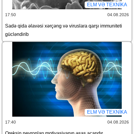
ELM VƏ TEXNIKA
17:50
04.08.2026
Sadə qida əlavəsi xərçəng və viruslara qarşı immuniteti
gücləndirib
ELM VƏ TEXNIKA
17:40
04.08.2026
Oreksin neyronları motivasiyanın əsas açarıdır