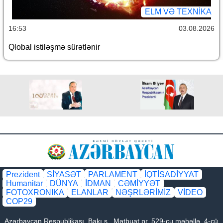
ELM VƏ TEXNIKA
16:53
03.08.2026
Qlobal istiləşmə sürətlənir
Prezident
SİYASƏT
PARLAMENT
İQTİSADİYYAT
Humanitar
DÜNYA
İDMAN
CƏMİYYƏT
FOTOXRONIKA
ELANLAR
NƏŞRLƏRİMİZ
VİDEO
COP29
Azərbaycan Respublikası, Bakı ş., Mətbuat pr. 529-cu məhəllə, 4-cü