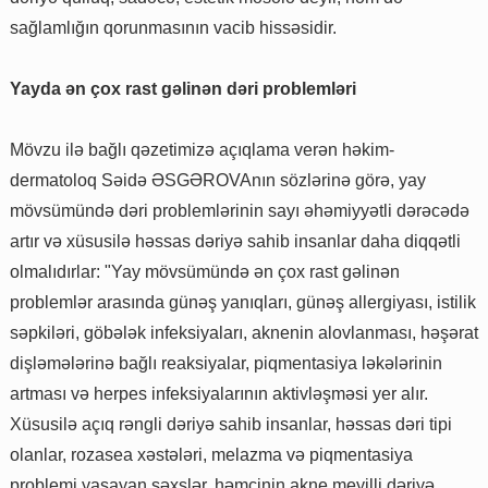
sağlamlığın qorunmasının vacib hissəsidir.
Yayda ən çox rast gəlinən dəri problemləri
Mövzu ilə bağlı qəzetimizə açıqlama verən həkim-
dermatoloq Səidə ƏSGƏROVAnın sözlərinə görə, yay
mövsümündə dəri problemlərinin sayı əhəmiyyətli dərəcədə
artır və xüsusilə həssas dəriyə sahib insanlar daha diqqətli
olmalıdırlar: "Yay mövsümündə ən çox rast gəlinən
problemlər arasında günəş yanıqları, günəş allergiyası, istilik
səpkiləri, göbələk infeksiyaları, aknenin alovlanması, həşərat
dişləmələrinə bağlı reaksiyalar, piqmentasiya ləkələrinin
artması və herpes infeksiyalarının aktivləşməsi yer alır.
Xüsusilə açıq rəngli dəriyə sahib insanlar, həssas dəri tipi
olanlar, rozasea xəstələri, melazma və piqmentasiya
problemi yaşayan şəxslər, həmçinin akne meyilli dəriyə