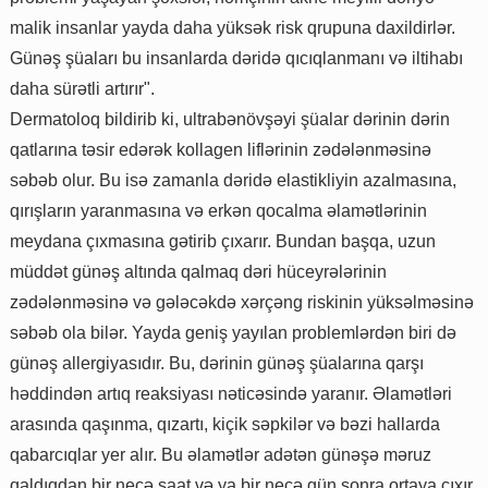
malik insanlar yayda daha yüksək risk qrupuna daxildirlər.
Günəş şüaları bu insanlarda dəridə qıcıqlanmanı və iltihabı
daha sürətli artırır".
Dermatoloq bildirib ki, ultrabənövşəyi şüalar dərinin dərin
qatlarına təsir edərək kollagen liflərinin zədələnməsinə
səbəb olur. Bu isə zamanla dəridə elastikliyin azalmasına,
qırışların yaranmasına və erkən qocalma əlamətlərinin
meydana çıxmasına gətirib çıxarır. Bundan başqa, uzun
müddət günəş altında qalmaq dəri hüceyrələrinin
zədələnməsinə və gələcəkdə xərçəng riskinin yüksəlməsinə
səbəb ola bilər. Yayda geniş yayılan problemlərdən biri də
günəş allergiyasıdır. Bu, dərinin günəş şüalarına qarşı
həddindən artıq reaksiyası nəticəsində yaranır. Əlamətləri
arasında qaşınma, qızartı, kiçik səpkilər və bəzi hallarda
qabarcıqlar yer alır. Bu əlamətlər adətən günəşə məruz
qaldıqdan bir neçə saat və ya bir neçə gün sonra ortaya çıxır.