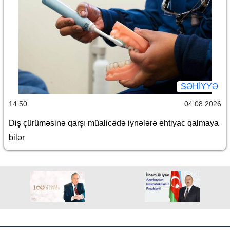
SƏHIYYƏ
14:50
04.08.2026
Diş çürüməsinə qarşı müalicədə iynələrə ehtiyac qalmaya
bilər