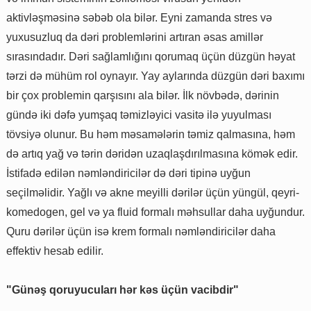
aktivləşməsinə səbəb ola bilər. Eyni zamanda stres və
yuxusuzluq da dəri problemlərini artıran əsas amillər
sırasındadır. Dəri sağlamlığını qorumaq üçün düzgün həyat
tərzi də mühüm rol oynayır. Yay aylarında düzgün dəri baxımı
bir çox problemin qarşısını ala bilər. İlk növbədə, dərinin
gündə iki dəfə yumşaq təmizləyici vasitə ilə yuyulması
tövsiyə olunur. Bu həm məsamələrin təmiz qalmasına, həm
də artıq yağ və tərin dəridən uzaqlaşdırılmasına kömək edir.
İstifadə edilən nəmləndiricilər də dəri tipinə uyğun
seçilməlidir. Yağlı və akne meyilli dərilər üçün yüngül, qeyri-
komedogen, gel və ya fluid formalı məhsullar daha uyğundur.
Quru dərilər üçün isə krem formalı nəmləndiricilər daha
effektiv hesab edilir.
"Günəş qoruyucuları hər kəs üçün vacibdir"