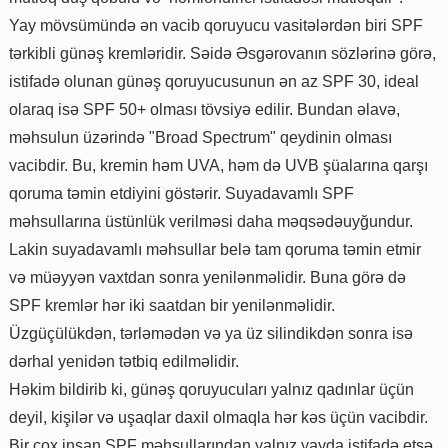
Yay mövsümündə ən vacib qoruyucu vasitələrdən biri SPF
tərkibli günəş kremləridir. Səidə Əsgərovanın sözlərinə görə,
istifadə olunan günəş qoruyucusunun ən az SPF 30, ideal
olaraq isə SPF 50+ olması tövsiyə edilir. Bundan əlavə,
məhsulun üzərində "Broad Spectrum" qeydinin olması
vacibdir. Bu, kremin həm UVA, həm də UVB şüalarına qarşı
qoruma təmin etdiyini göstərir. Suyadavamlı SPF
məhsullarına üstünlük verilməsi daha məqsədəuyğundur.
Lakin suyadavamlı məhsullar belə tam qoruma təmin etmir
və müəyyən vaxtdan sonra yenilənməlidir. Buna görə də
SPF kremlər hər iki saatdan bir yenilənməlidir.
Üzgüçülükdən, tərləmədən və ya üz silindikdən sonra isə
dərhal yenidən tətbiq edilməlidir.
Həkim bildirib ki, günəş qoruyucuları yalnız qadınlar üçün
deyil, kişilər və uşaqlar daxil olmaqla hər kəs üçün vacibdir.
Bir çox insan SPF məhsullarından yalnız yayda istifadə etsə