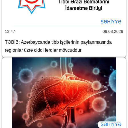
SƏHIYYƏ
13:47
06.08.2026
TƏBİB: Azərbaycanda tibb işçilərinin paylanmasında
regionlar üzrə ciddi fərqlər mövcuddur
SƏHIYYƏ