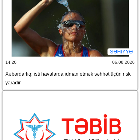
SƏHIYYƏ
14:20
06.08.2026
Xəbərdarlıq: isti havalarda idman etmək səhhət üçün risk
yaradır