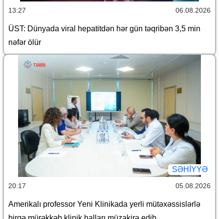
13:27
06.08.2026
ÜST: Dünyada viral hepatitdən hər gün təqribən 3,5 min
nəfər ölür
SƏHIYYƏ
20:17
05.08.2026
Amerikalı professor Yeni Klinikada yerli mütəxəssislərlə
birgə mürəkkəb klinik halları müzakirə edib