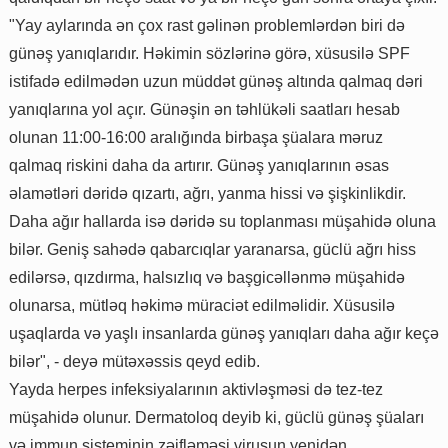
"Yay aylarında ən çox rast gəlinən problemlərdən biri də
günəş yanıqlarıdır. Həkimin sözlərinə görə, xüsusilə SPF
istifadə edilmədən uzun müddət günəş altında qalmaq dəri
yanıqlarına yol açır. Günəşin ən təhlükəli saatları hesab
olunan 11:00-16:00 aralığında birbaşa şüalara məruz
qalmaq riskini daha da artırır. Günəş yanıqlarının əsas
əlamətləri dəridə qızartı, ağrı, yanma hissi və şişkinlikdir.
Daha ağır hallarda isə dəridə su toplanması müşahidə oluna
bilər. Geniş sahədə qabarcıqlar yaranarsa, güclü ağrı hiss
edilərsə, qızdırma, halsızlıq və başgicəllənmə müşahidə
olunarsa, mütləq həkimə müraciət edilməlidir. Xüsusilə
uşaqlarda və yaşlı insanlarda günəş yanıqları daha ağır keçə
bilər", - deyə mütəxəssis qeyd edib.
Yayda herpes infeksiyalarının aktivləşməsi də tez-tez
müşahidə olunur. Dermatoloq deyib ki, güclü günəş şüaları
və immun sisteminin zəifləməsi virusun yenidən