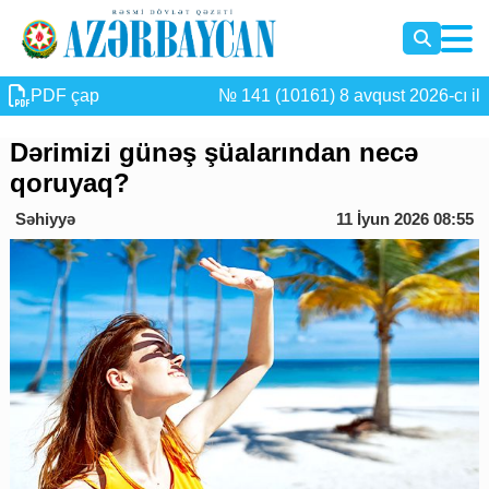
PDF çap
№ 141 (10161) 8 avqust 2026-cı il
Dərimizi günəş şüalarından necə
qoruyaq?
Səhiyyə
11 İyun 2026 08:55