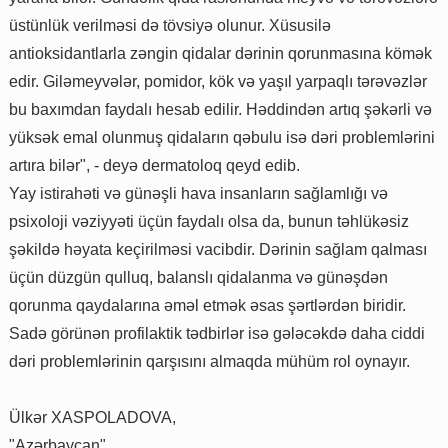
üstünlük verilməsi də tövsiyə olunur. Xüsusilə
antioksidantlarla zəngin qidalar dərinin qorunmasına kömək
edir. Giləmeyvələr, pomidor, kök və yaşıl yarpaqlı tərəvəzlər
bu baxımdan faydalı hesab edilir. Həddindən artıq şəkərli və
yüksək emal olunmuş qidaların qəbulu isə dəri problemlərini
artıra bilər", - deyə dermatoloq qeyd edib.
Yay istirahəti və günəşli hava insanların sağlamlığı və
psixoloji vəziyyəti üçün faydalı olsa da, bunun təhlükəsiz
şəkildə həyata keçirilməsi vacibdir. Dərinin sağlam qalması
üçün düzgün qulluq, balanslı qidalanma və günəşdən
qorunma qaydalarına əməl etmək əsas şərtlərdən biridir.
Sadə görünən profilaktik tədbirlər isə gələcəkdə daha ciddi
dəri problemlərinin qarşısını almaqda mühüm rol oynayır.
Ülkər XASPOLADOVA,
"Azərbaycan"