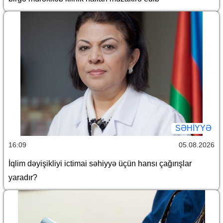
SƏHIYYƏ
16:09
05.08.2026
İqlim dəyişikliyi ictimai səhiyyə üçün hansı çağırışlar
yaradır?