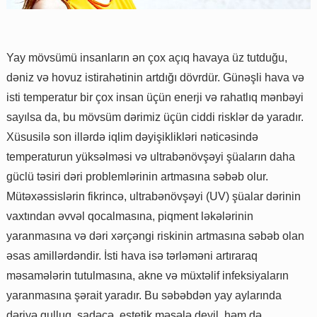
Yay mövsümü insanların ən çox açıq havaya üz tutduğu,
dəniz və hovuz istirahətinin artdığı dövrdür. Günəşli hava və
isti temperatur bir çox insan üçün enerji və rahatlıq mənbəyi
sayılsa da, bu mövsüm dərimiz üçün ciddi risklər də yaradır.
Xüsusilə son illərdə iqlim dəyişiklikləri nəticəsində
temperaturun yüksəlməsi və ultrabənövşəyi şüaların daha
güclü təsiri dəri problemlərinin artmasına səbəb olur.
Mütəxəssislərin fikrincə, ultrabənövşəyi (UV) şüalar dərinin
vaxtından əvvəl qocalmasına, piqment ləkələrinin
yaranmasına və dəri xərçəngi riskinin artmasına səbəb olan
əsas amillərdəndir. İsti hava isə tərləməni artıraraq
məsamələrin tutulmasına, akne və müxtəlif infeksiyaların
yaranmasına şərait yaradır. Bu səbəbdən yay aylarında
dəriyə qulluq, sadəcə, estetik məsələ deyil, həm də