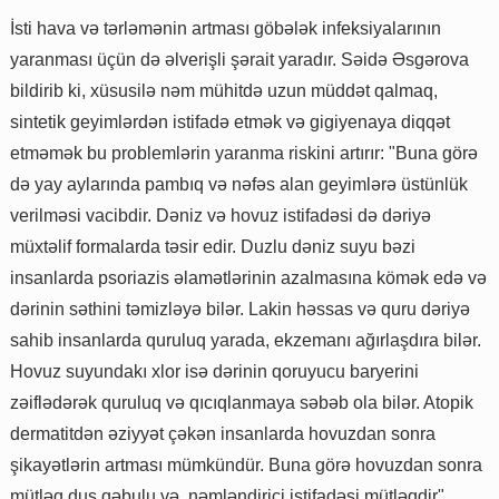
İsti hava və tərləmənin artması göbələk infeksiyalarının
yaranması üçün də əlverişli şərait yaradır. Səidə Əsgərova
bildirib ki, xüsusilə nəm mühitdə uzun müddət qalmaq,
sintetik geyimlərdən istifadə etmək və gigiyenaya diqqət
etməmək bu problemlərin yaranma riskini artırır: "Buna görə
də yay aylarında pambıq və nəfəs alan geyimlərə üstünlük
verilməsi vacibdir. Dəniz və hovuz istifadəsi də dəriyə
müxtəlif formalarda təsir edir. Duzlu dəniz suyu bəzi
insanlarda psoriazis əlamətlərinin azalmasına kömək edə və
dərinin səthini təmizləyə bilər. Lakin həssas və quru dəriyə
sahib insanlarda quruluq yarada, ekzemanı ağırlaşdıra bilər.
Hovuz suyundakı xlor isə dərinin qoruyucu baryerini
zəiflədərək quruluq və qıcıqlanmaya səbəb ola bilər. Atopik
dermatitdən əziyyət çəkən insanlarda hovuzdan sonra
şikayətlərin artması mümkündür. Buna görə hovuzdan sonra
mütləq duş qəbulu və nəmləndirici istifadəsi mütləqdir".