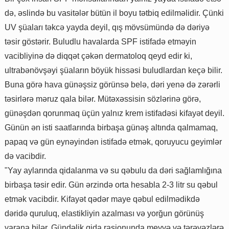
də, əslində bu vasitələr bütün il boyu tətbiq edilməlidir. Çünki
UV şüaları təkcə yayda deyil, qış mövsümündə də dəriyə
təsir göstərir. Buludlu havalarda SPF istifadə etməyin
vacibliyinə də diqqət çəkən dermatoloq qeyd edir ki,
ultrabənövşəyi şüaların böyük hissəsi buludlardan keçə bilir.
Buna görə hava günəşsiz görünsə belə, dəri yenə də zərərli
təsirlərə məruz qala bilər. Mütəxəssisin sözlərinə görə,
günəşdən qorunmaq üçün yalnız krem istifadəsi kifayət deyil.
Günün ən isti saatlarında birbaşa günəş altında qalmamaq,
papaq və gün eynəyindən istifadə etmək, qoruyucu geyimlər
də vacibdir.
"Yay aylarında qidalanma və su qəbulu da dəri sağlamlığına
birbaşa təsir edir. Gün ərzində orta hesabla 2-3 litr su qəbul
etmək vacibdir. Kifayət qədər maye qəbul edilmədikdə
dəridə quruluq, elastikliyin azalması və yorğun görünüş
yarana bilər. Gündəlik qida rasionunda meyvə və tərəvəzlərə