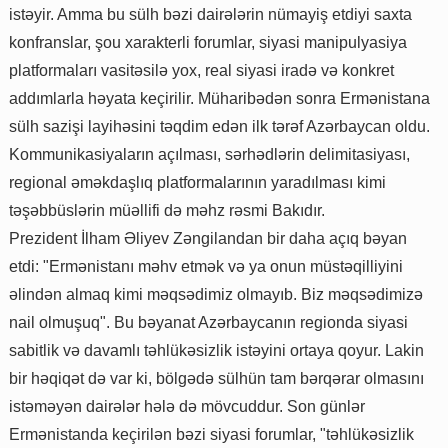
istəyir. Amma bu sülh bəzi dairələrin nümayiş etdiyi saxta
konfranslar, şou xarakterli forumlar, siyasi manipulyasiya
platformaları vasitəsilə yox, real siyasi iradə və konkret
addımlarla həyata keçirilir. Müharibədən sonra Ermənistana
sülh sazişi layihəsini təqdim edən ilk tərəf Azərbaycan oldu.
Kommunikasiyaların açılması, sərhədlərin delimitasiyası,
regional əməkdaşlıq platformalarının yaradılması kimi
təşəbbüslərin müəllifi də məhz rəsmi Bakıdır.
Prezident İlham Əliyev Zəngilandan bir daha açıq bəyan
etdi: "Ermənistanı məhv etmək və ya onun müstəqilliyini
əlindən almaq kimi məqsədimiz olmayıb. Biz məqsədimizə
nail olmuşuq". Bu bəyanat Azərbaycanın regionda siyasi
sabitlik və davamlı təhlükəsizlik istəyini ortaya qoyur. Lakin
bir həqiqət də var ki, bölgədə sülhün tam bərqərar olmasını
istəməyən dairələr hələ də mövcuddur. Son günlər
Ermənistanda keçirilən bəzi siyasi forumlar, "təhlükəsizlik