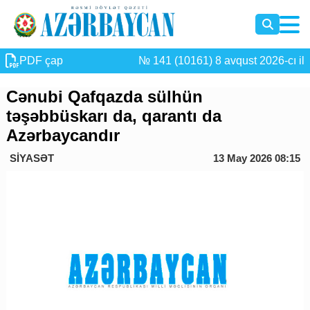
PDF çap
№ 141 (10161) 8 avqust 2026-cı il
Cənubi Qafqazda sülhün
təşəbbüskarı da, qarantı da
Azərbaycandır
SİYASƏT
13 May 2026 08:15