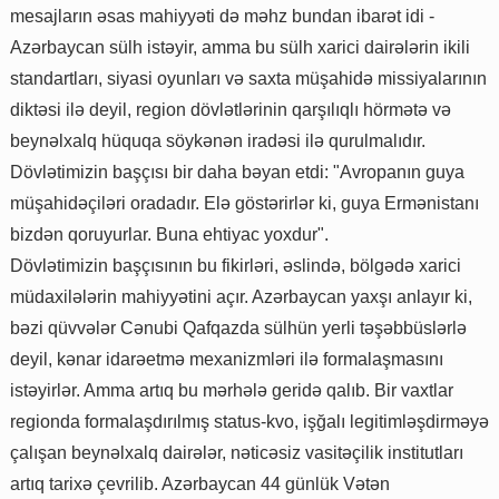
mesajların əsas mahiyyəti də məhz bundan ibarət idi -
Azərbaycan sülh istəyir, amma bu sülh xarici dairələrin ikili
standartları, siyasi oyunları və saxta müşahidə missiyalarının
diktəsi ilə deyil, region dövlətlərinin qarşılıqlı hörmətə və
beynəlxalq hüquqa söykənən iradəsi ilə qurulmalıdır.
Dövlətimizin başçısı bir daha bəyan etdi: "Avropanın guya
müşahidəçiləri oradadır. Elə göstərirlər ki, guya Ermənistanı
bizdən qoruyurlar. Buna ehtiyac yoxdur".
Dövlətimizin başçısının bu fikirləri, əslində, bölgədə xarici
müdaxilələrin mahiyyətini açır. Azərbaycan yaxşı anlayır ki,
bəzi qüvvələr Cənubi Qafqazda sülhün yerli təşəbbüslərlə
deyil, kənar idarəetmə mexanizmləri ilə formalaşmasını
istəyirlər. Amma artıq bu mərhələ geridə qalıb. Bir vaxtlar
regionda formalaşdırılmış status-kvo, işğalı legitimləşdirməyə
çalışan beynəlxalq dairələr, nəticəsiz vasitəçilik institutları
artıq tarixə çevrilib. Azərbaycan 44 günlük Vətən