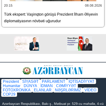
20:15
08.08.2026
Türk ekspert: Vaşinqton görüşü Prezident İlham Əliyevin
diplomatiyasının növbəti uğurudur
Prezident
SİYASƏT
PARLAMENT
İQTİSADİYYAT
Humanitar
DÜNYA
İDMAN
CƏMİYYƏT
FOTOXRONIKA
ELANLAR
NƏŞRLƏRİMİZ
VİDEO
COP29
Azərbaycan Respublikası, Bakı ş., Mətbuat pr. 529-cu məhəllə, 4-cü