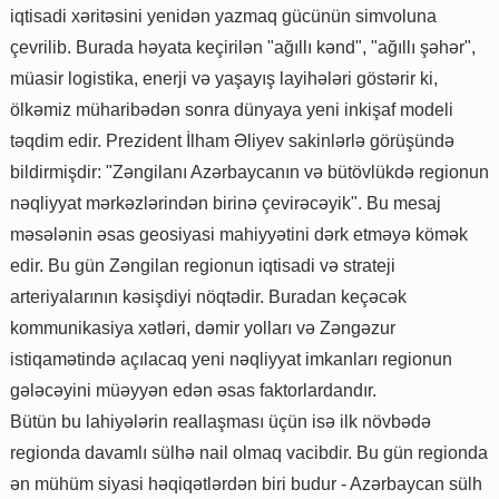
iqtisadi xəritəsini yenidən yazmaq gücünün simvoluna
çevrilib. Burada həyata keçirilən "ağıllı kənd", "ağıllı şəhər",
müasir logistika, enerji və yaşayış layihələri göstərir ki,
ölkəmiz müharibədən sonra dünyaya yeni inkişaf modeli
təqdim edir. Prezident İlham Əliyev sakinlərlə görüşündə
bildirmişdir: "Zəngilanı Azərbaycanın və bütövlükdə regionun
nəqliyyat mərkəzlərindən birinə çevirəcəyik". Bu mesaj
məsələnin əsas geosiyasi mahiyyətini dərk etməyə kömək
edir. Bu gün Zəngilan regionun iqtisadi və strateji
arteriyalarının kəsişdiyi nöqtədir. Buradan keçəcək
kommunikasiya xətləri, dəmir yolları və Zəngəzur
istiqamətində açılacaq yeni nəqliyyat imkanları regionun
gələcəyini müəyyən edən əsas faktorlardandır.
Bütün bu lahiyələrin reallaşması üçün isə ilk növbədə
regionda davamlı sülhə nail olmaq vacibdir. Bu gün regionda
ən mühüm siyasi həqiqətlərdən biri budur - Azərbaycan sülh