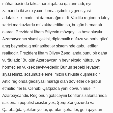
müharibəsində təkcə hərbi qələbə qazanmadı, eyni
zamanda iki əsrə yaxın formalaşdırılmış geosiyasi
ədalətsizlik modelini darmadağın etdi. Vaxtilə regionun taleyi
xarici mərkəzlərdə müzakirə edilirdisə, bu gün birmənalı
olaraq Prezident İlham Əliyevin mövqeyi ilə hesablaşılır.
Azərbaycanın siyasi çəkisi, diplomatik nüfuzu və hərbi gücü
artıq beynəlxalq münasibətlər sistemində qəbul edilən
reallıqdır. Prezident İlham Əliyev Zəngilanda bunu bir daha
vurğuladı: "Bu gün Azərbaycanın beynəlxalq nüfuzu və
hörməti ən yüksək səviyyədədir. Bunun səbəbi ləyaqətli
siyasətimiz, sözümüzlə əməlimizin üst-üstə düşməsidir".
Artıq regionda geosiyasi marağı olan dövlətlər də qəbul
etməlidirlər ki, Cənubi Qafqazda yeni dövrün müəllifi
Azərbaycandır. Regionun gələcəyini konfrans salonlarında
səslənən populist çıxışlar yox, Şərqi Zəngəzurda və
Qarabağda çəkilən yollar, qurulan şəhərlər, geri qayıdan