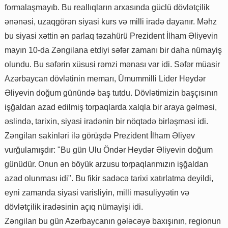
formalaşmayıb. Bu reallıqların arxasında güclü dövlətçilik
ənənəsi, uzaqgörən siyasi kurs və milli iradə dayanır. Məhz
bu siyasi xəttin ən parlaq təzahürü Prezident İlham Əliyevin
mayın 10-da Zəngilana etdiyi səfər zamanı bir daha nümayiş
olundu. Bu səfərin xüsusi rəmzi mənası var idi. Səfər müasir
Azərbaycan dövlətinin memarı, Ümummilli Lider Heydər
Əliyevin doğum günündə baş tutdu. Dövlətimizin başçısının
işğaldan azad edilmiş torpaqlarda xalqla bir araya gəlməsi,
əslində, tarixin, siyasi iradənin bir nöqtədə birləşməsi idi.
Zəngilan sakinləri ilə görüşdə Prezident İlham Əliyev
vurğulamışdır: "Bu gün Ulu Öndər Heydər Əliyevin doğum
günüdür. Onun ən böyük arzusu torpaqlarımızın işğaldan
azad olunması idi". Bu fikir sadəcə tarixi xatırlatma deyildi,
eyni zamanda siyasi varisliyin, milli məsuliyyətin və
dövlətçilik iradəsinin açıq nümayişi idi.
Zəngilan bu gün Azərbaycanın gələcəyə baxışının, regionun