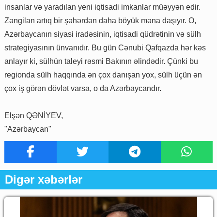
insanlar və yaradılan yeni iqtisadi imkanlar müəyyən edir.
Zəngilan artıq bir şəhərdən daha böyük məna daşıyır. O,
Azərbaycanın siyasi iradəsinin, iqtisadi qüdrətinin və sülh
strategiyasının ünvanıdır. Bu gün Cənubi Qafqazda hər kəs
anlayır ki, sülhün taleyi rəsmi Bakının əlindədir. Çünki bu
regionda sülh haqqında ən çox danışan yox, sülh üçün ən
çox iş görən dövlət varsa, o da Azərbaycandır.
Elşən QƏNİYEV,
"Azərbaycan"
Digər xəbərlər