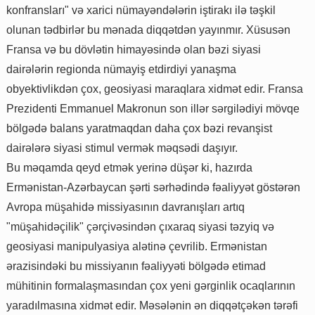
konfransları" və xarici nümayəndələrin iştirakı ilə təşkil
olunan tədbirlər bu mənada diqqətdən yayınmır. Xüsusən
Fransa və bu dövlətin himayəsində olan bəzi siyasi
dairələrin regionda nümayiş etdirdiyi yanaşma
obyektivlikdən çox, geosiyasi maraqlara xidmət edir. Fransa
Prezidenti Emmanuel Makronun son illər sərgilədiyi mövqe
bölgədə balans yaratmaqdan daha çox bəzi revanşist
dairələrə siyasi stimul vermək məqsədi daşıyır.
Bu məqamda qeyd etmək yerinə düşər ki, hazırda
Ermənistan-Azərbaycan şərti sərhədində fəaliyyət göstərən
Avropa müşahidə missiyasının davranışları artıq
"müşahidəçilik" çərçivəsindən çıxaraq siyasi təzyiq və
geosiyasi manipulyasiya alətinə çevrilib. Ermənistan
ərazisindəki bu missiyanın fəaliyyəti bölgədə etimad
mühitinin formalaşmasından çox yeni gərginlik ocaqlarının
yaradılmasına xidmət edir. Məsələnin ən diqqətçəkən tərəfi