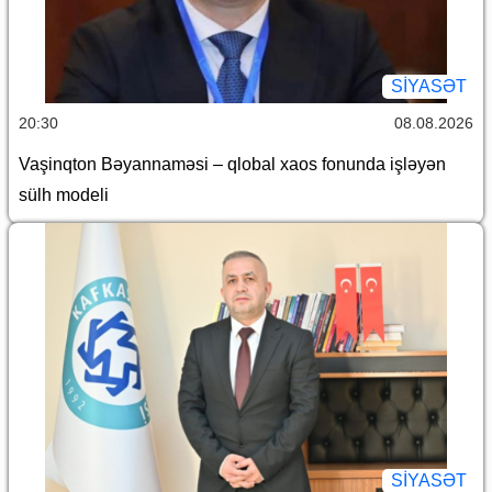
SİYASƏT
20:30
08.08.2026
Vaşinqton Bəyannaməsi – qlobal xaos fonunda işləyən
sülh modeli
SİYASƏT