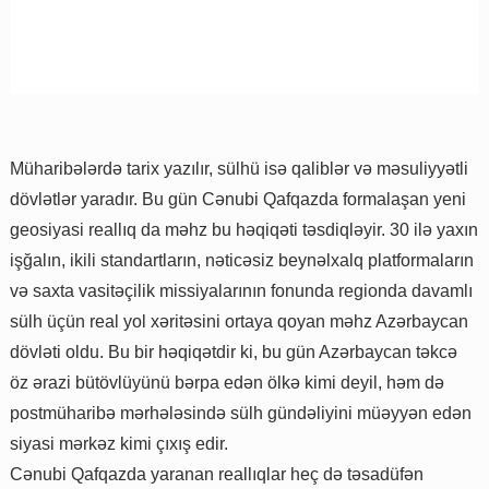
Müharibələrdə tarix yazılır, sülhü isə qaliblər və məsuliyyətli
dövlətlər yaradır. Bu gün Cənubi Qafqazda formalaşan yeni
geosiyasi reallıq da məhz bu həqiqəti təsdiqləyir. 30 ilə yaxın
işğalın, ikili standartların, nəticəsiz beynəlxalq platformaların
və saxta vasitəçilik missiyalarının fonunda regionda davamlı
sülh üçün real yol xəritəsini ortaya qoyan məhz Azərbaycan
dövləti oldu. Bu bir həqiqətdir ki, bu gün Azərbaycan təkcə
öz ərazi bütövlüyünü bərpa edən ölkə kimi deyil, həm də
postmüharibə mərhələsində sülh gündəliyini müəyyən edən
siyasi mərkəz kimi çıxış edir.
Cənubi Qafqazda yaranan reallıqlar heç də təsadüfən