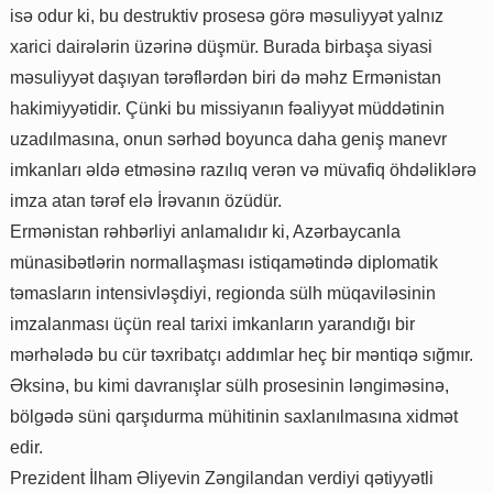
isə odur ki, bu destruktiv prosesə görə məsuliyyət yalnız
xarici dairələrin üzərinə düşmür. Burada birbaşa siyasi
məsuliyyət daşıyan tərəflərdən biri də məhz Ermənistan
hakimiyyətidir. Çünki bu missiyanın fəaliyyət müddətinin
uzadılmasına, onun sərhəd boyunca daha geniş manevr
imkanları əldə etməsinə razılıq verən və müvafiq öhdəliklərə
imza atan tərəf elə İrəvanın özüdür.
Ermənistan rəhbərliyi anlamalıdır ki, Azərbaycanla
münasibətlərin normallaşması istiqamətində diplomatik
təmasların intensivləşdiyi, regionda sülh müqaviləsinin
imzalanması üçün real tarixi imkanların yarandığı bir
mərhələdə bu cür təxribatçı addımlar heç bir məntiqə sığmır.
Əksinə, bu kimi davranışlar sülh prosesinin ləngiməsinə,
bölgədə süni qarşıdurma mühitinin saxlanılmasına xidmət
edir.
Prezident İlham Əliyevin Zəngilandan verdiyi qətiyyətli