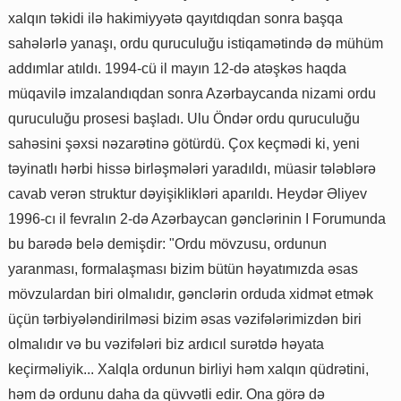
xalqın təkidi ilə hakimiyyətə qayıtdıqdan sonra başqa
sahələrlə yanaşı, ordu quruculuğu istiqamətində də mühüm
addımlar atıldı. 1994-cü il mayın 12-də atəşkəs haqda
müqavilə imzalandıqdan sonra Azərbaycanda nizami ordu
quruculuğu prosesi başladı. Ulu Öndər ordu quruculuğu
sahəsini şəxsi nəzarətinə götürdü. Çox keçmədi ki, yeni
təyinatlı hərbi hissə birləşmələri yaradıldı, müasir tələblərə
cavab verən struktur dəyişiklikləri aparıldı. Heydər Əliyev
1996-cı il fevralın 2-də Azərbaycan gənclərinin I Forumunda
bu barədə belə demişdir: "Ordu mövzusu, ordunun
yaranması, formalaşması bizim bütün həyatımızda əsas
mövzulardan biri olmalıdır, gənclərin orduda xidmət etmək
üçün tərbiyələndirilməsi bizim əsas vəzifələrimizdən biri
olmalıdır və bu vəzifələri biz ardıcıl surətdə həyata
keçirməliyik... Xalqla ordunun birliyi həm xalqın qüdrətini,
həm də ordunu daha da qüvvətli edir. Ona görə də