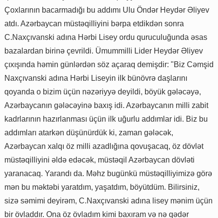
Çoxlarının bacarmadığı bu addımı Ulu Öndər Heydər Əliyev
atdı. Azərbaycan müstəqilliyini bərpa etdikdən sonra
C.Naxçıvanski adına Hərbi Lisey ordu quruculuğunda əsas
bazalardan birinə çevrildi. Ümummilli Lider Heydər Əliyev
çıxışında həmin günlərdən söz açaraq demişdir: "Biz Cəmşid
Naxçıvanski adına Hərbi Liseyin ilk bünövrə daşlarını
qoyanda o bizim üçün nəzəriyyə deyildi, böyük gələcəyə,
Azərbaycanın gələcəyinə baxış idi. Azərbaycanın milli zabit
kadrlarının hazırlanması üçün ilk uğurlu addımlar idi. Biz bu
addımları atarkən düşünürdük ki, zaman gələcək,
Azərbaycan xalqı öz milli azadlığına qovuşacaq, öz dövlət
müstəqilliyini əldə edəcək, müstəqil Azərbaycan dövləti
yaranacaq. Yarandı da. Məhz bugünkü müstəqilliyimizə görə
mən bu məktəbi yaratdım, yaşatdım, böyütdüm. Bilirsiniz,
sizə səmimi deyirəm, C.Naxçıvanski adına lisey mənim üçün
bir övladdır. Ona öz övladım kimi baxıram və nə qədər