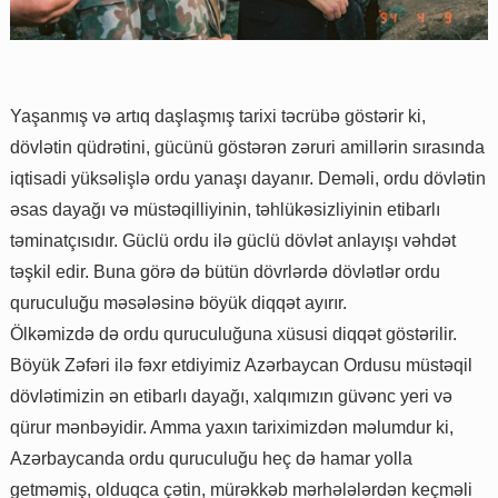
Yaşanmış və artıq daşlaşmış tarixi təcrübə göstərir ki,
dövlətin qüdrətini, gücünü göstərən zəruri amillərin sırasında
iqtisadi yüksəlişlə ordu yanaşı dayanır. Deməli, ordu dövlətin
əsas dayağı və müstəqilliyinin, təhlükəsizliyinin etibarlı
təminatçısıdır. Güclü ordu ilə güclü dövlət anlayışı vəhdət
təşkil edir. Buna görə də bütün dövrlərdə dövlətlər ordu
quruculuğu məsələsinə böyük diqqət ayırır.
Ölkəmizdə də ordu quruculuğuna xüsusi diqqət göstərilir.
Böyük Zəfəri ilə fəxr etdiyimiz Azərbaycan Ordusu müstəqil
dövlətimizin ən etibarlı dayağı, xalqımızın güvənc yeri və
qürur mənbəyidir. Amma yaxın tariximizdən məlumdur ki,
Azərbaycanda ordu quruculuğu heç də hamar yolla
getməmiş, olduqca çətin, mürəkkəb mərhələlərdən keçməli