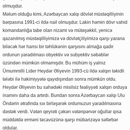
olmuşdur.
Məlum olduğu kimi, Azərbaycan xalqı dövlət müstəqilliyinin
bərpasına 1991-ci ildə nail olmuşdur. Lakin həmin dövr vahid
komandanlığa tabe olan nizami və mütəşəkkil, yenicə
qazanılmış müstəqilliyimizə və dövlətçiliyimizə qarşı yarana
biləcək hər hansı bir təhlükənin qarşısını almağa qadir
ordunun yaradılması obyektiv və subyektiv səbəblər
üzündən mümkün olmamışdır. Bu mühüm iş yalnız
Ümummilli Lider Heydər Əliyevin 1993-cü ildə xalqın təkidli
tələbi ilə hakimiyyətə qayıdışından sonra mümkün oldu.
Heydər Əliyevin bu sahədəki misilsiz fəaliyyəti xalqın orduya
inamını daha da artırdı. Bundan sonra Azərbaycan xalqı Ulu
Öndərin ətrafında sıx birləşərək ordumuzun yaradılmasına
dəstək verdi. Vətən qeyrəti çəkən vətənpərvər oğullar qısa
müddətdə erməni təcavüzünə qarşı mübarizəyə səfərbər
oldular.