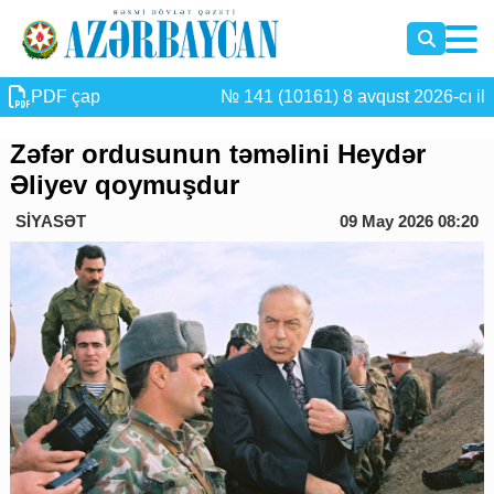
PDF çap
№ 141 (10161) 8 avqust 2026-cı il
Zəfər ordusunun təməlini Heydər
Əliyev qoymuşdur
SİYASƏT
09 May 2026 08:20