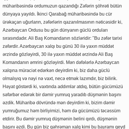
müharibəsində ordumuzun qazandığı Zəfərin şöhrəti bütün
dünyaya yayıldı. İkinci Qarabağ müharibəsində bu cür
ürəkaçan uğurların, zəfərlərin qazanılmasının nəticəsidir ki,
Azərbaycan Ordusu bu gün dünyanın güclü orduları
sırasındadır. Ali Baş Komandanın sözləridir: "Bu zəfər tarixi
zəfərdir. Azərbaycan xalqı bu günü 30 ilə yaxın müddət
ərzində gözləyirdi, 30 ilə yaxın müddət ərzində Ali Baş
Komandanın əmrini gözləyirdi. Mən dəfələrlə Azərbaycan
xalqına müraciət edərkən deyirdim ki, biz daha güclü
olmalıyıq və nəyi nə vaxt, necə etmək lazımdır, biz bilirik.
Həyat göstərdi ki, vaxtında addımlar atdıq, bütün gücümüzü
səfərbər edərək bir dəmir yumruq yaradıb düşmənin başını
əzdik. Müharibə dövründə mən deyirdim ki, bizim dəmir
yumruğumuz həm birliyimizi, həm də gücümüzü təcəssüm
etdirir. Bu dəmir yumruq düşmənin belini qırdı, düşmənin
başını əzdi. Bu gün biz qəhrəman xalq kimi bu bayramı qeyd