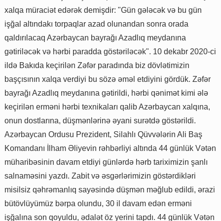
xalqa müraciət edərək demişdir: "Gün gələcək və bu gün
işğal altındakı torpaqlar azad olunandan sonra orada
qaldırılacaq Azərbaycan bayrağı Azadlıq meydanına
gətiriləcək və hərbi paradda göstəriləcək". 10 dekabr 2020-ci
ildə Bakıda keçirilən Zəfər paradında biz dövlətimizin
başçısının xalqa verdiyi bu sözə əməl etdiyini gördük. Zəfər
bayrağı Azadlıq meydanına gətirildi, hərbi qənimət kimi ələ
keçirilən erməni hərbi texnikaları qalib Azərbaycan xalqına,
onun dostlarına, düşmənlərinə əyani surətdə göstərildi.
Azərbaycan Ordusu Prezident, Silahlı Qüvvələrin Ali Baş
Komandanı İlham Əliyevin rəhbərliyi altında 44 günlük Vətən
müharibəsinin davam etdiyi günlərdə hərb tariximizin şanlı
salnaməsini yazdı. Zabit və əsgərlərimizin göstərdikləri
misilsiz qəhrəmanlıq sayəsində düşmən məğlub edildi, ərazi
bütövlüyümüz bərpa olundu, 30 il davam edən erməni
işğalına son qoyuldu, ədalət öz yerini tapdı. 44 günlük Vətən