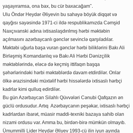
yaşayıramsa, ona bax, bu cür baxacağam".
Ulu Öndər Heydər Əliyevin bu sahəyə böyük diqqət və
qayğısı sayəsində 1971-ci ildə respublikamızda Cəmşid
Naxçıvanski adına ixtisaslaşdırılmış hərbi məktəbin
açılmasını azərbaycanlı gənclər sevinclə qarşıladılar.
Məktəbi uğurla başa vuran gənclər hərbi biliklərini Bakı Ali
Birləşmiş Komandanlıq və Bakı Ali Hərbi Dənizçilik
məktəblərində, eləcə də keçmiş ittifaqın başqa
şəhərlərindəki hərbi məktəblərdə davam etdirdilər. Onlar
ölkə ərazisindəki müxtəlif hərbi hissələrdə ixtisaslı hərbçi
kadrlar kimi qulluq edirdilər.
Bu gün Azərbaycan Silahlı Qüvvələri Cənubi Qafqazın ən
güclü ordusudur. Artıq Azərbaycanın peşəkar, ixtisaslı hərbçi
kadrlardan ibarət, müasir maddi-texniki bazaya sahib olan
nizami ordusu var. Amma bu, birdən-birə mümkün olmayıb.
Ümummilli Lider Heydər Əliyev 1993-cü ilin iyun ayında