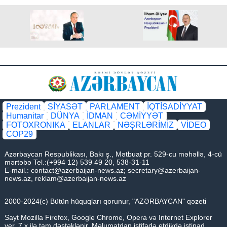
Prezident
SİYASƏT
PARLAMENT
İQTİSADİYYAT
Humanitar
DÜNYA
İDMAN
CƏMİYYƏT
FOTOXRONIKA
ELANLAR
NƏŞRLƏRİMİZ
VİDEO
COP29
Azərbaycan Respublikası, Bakı ş., Mətbuat pr. 529-cu məhəllə, 4-cü
mərtəbə Tel.:(+994 12) 539 49 20, 538-31-11
E-mail.:
contact@azerbaijan-news.az
;
secretary@azerbaijan-
news.az
,
reklam@azerbaijan-news.az
2000-2024(c) Bütün hüquqları qorunur, "AZƏRBAYCAN" qəzeti
Sayt Mozilla Firefox, Google Chrome, Opera və Internet Explorer
ver. 7.x ilə tam dəstəklənir. Məlumatdan istifadə etdikdə istinad