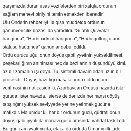
qarşımızda duran əsas vəzifələrdən biri xalqla ordunun
sağlam mənəvi birliyini təmin etməkdən ibarətdir".
Ulu Öndərin rəhbərliyi ilə qısa müddətdə ordunun
qanunvericilik bazası da yaradıldı. "Silahlı Qüvvələr
haqqında", "Hərbi xidmət haqqında", "Hərbi qulluqçuların
statusu haqqında" qanunlar qəbul edildi.
Ordu quruculuğu, onun döyüş qabiliyyətinin yüksəldilməsi,
peşəkarlığının artırılması heç də bəzilərinin düşündüyü kimi,
az bir zamanın işi deyil. Bu, sistemli davam edən uzun bir
prosesdir. Döyüş hazırlığı məsələlərinə ciddi önəm
verilməsinin nəticəsidir ki, Azərbaycan Ordusu hazırda istər
quruda, istər havada, istərsə də dənizdə hər hansı döyüş
tapşırığını yüksək səviyyədə yerinə yetirmək gücünə
malikdir. Məlumdur ki, hər bir ordunun gücü, qüdrəti onun
döyüş qabiliyyəti ilə mənəvi gücü arasında vəhdət təşkil edir.
Bu gün cəmiyyətimizdə, eləcə də orduda Ümummilli Lider