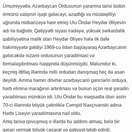
Ümumiyyətlə, Azərbaycan Ordusunun yaranma tarixi bütün
ömrünü xalqının işıqlı gələcəyi, azadlığı və müstəqilliyi
uğrunda mübarizəyə həsr etmiş Ulu Öndər Heydər Əliyevin
adı ilə bağlıdır. Qətiyyətli siyasi iradəyə, yüksək sərkərdəlik
qabiliyyətinə malik olan Heydər Əliyev hələ ilk dəfə
hakimiyyətə gəldiyi 1969-cu ildən başlayaraq Azərbaycanın
gələcəkdə nizami ordusunun yaradılması və
formalaşdırılması haqqında düşünmüşdü. Məlumdur ki,
keçmiş ittifaq illərində milli ordudan danışmaq heç də asan
deyildi. Amma həmin dövrlər azərbaycanlı gənclərin orduya,
hərb elminə marağının artırılması və bunun üçün real şəraitin
yaradılması mümkün idi. Ulu Öndər bu məqsədlə ötən əsrin
70-ci illərində böyük çətinliklə Cəmşid Naxçıvanski adına
Hərbi Liseyin yaradılmasına nail oldu.
Artıq tarixə qovuşmuş o illərdə bu addımı atmaq, belə bir
qərarı vermək böyük cəsarət və qətiyyət tələb edirdi.