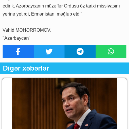
edirik. Azərbaycanın müzəffər Ordusu öz tarixi missiyasını
yerinə yetirdi, Ermənistanı məğlub etdi".
Vahid MƏHƏRRƏMOV,
"Azərbaycan"
Digər xəbərlər