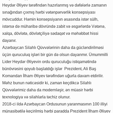
Heydər Əliyev tərəfindən hazırlanmış və dəfələrlə zamanın
sınağından çıxmış hərbi vətənpərvərlik konsepsiyası
mövcuddur. Həmin konsepsiyanın əsasında istər sülh,
istərsə də müharibə dövründə zabit və əsgərlərdə Vətənə,
xalqa, dövlətə, dövlətçiliyə sədaqət və məhəbbət hissi
dayanır.
Azərbaycan Silahlı Qüvvələrinin daha da gücləndirilməsi
üçün quruculuq işləri bir gün də olsun dayanmır. Ümummilli
Lider Heydər Əliyevin ordu quruculuğu istiqamətində
bünövrəsini qoyub başlatdığı işlər Prezident, Ali Baş
Komandan İlham Əliyev tərəfindən uğurla davam etdirilir.
Məhz bunun nəticəsidir ki, zaman keçdikcə Silahlı
Qüvvələrimiz daha da modernləşir, ən müasir hərbi
texnologiya və silahlarla təchiz olunur.
2018-ci ildə Azərbaycan Ordusunun yaranmasının 100 illiyi
münasibətilə keçirilmiş hərbi paradda Prezident İlham Əliyev