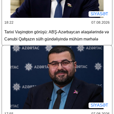
SİYASƏT
18:22
07.08.2026
Tarixi Vaşinqton görüşü: ABŞ-Azərbaycan əlaqələrində və
Cənubi Qafqazın sülh gündəliyində mühüm mərhələ
SİYASƏT
17:55
07.08.2026