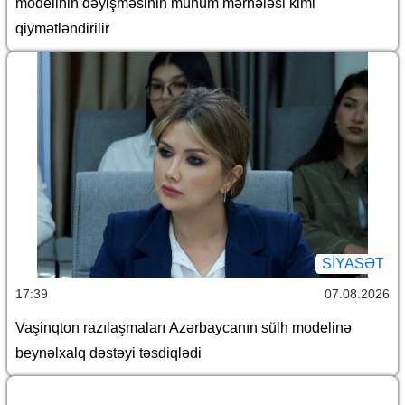
modelinin dəyişməsinin mühüm mərhələsi kimi
qiymətləndirilir
SİYASƏT
17:39
07.08.2026
Vaşinqton razılaşmaları Azərbaycanın sülh modelinə
beynəlxalq dəstəyi təsdiqlədi