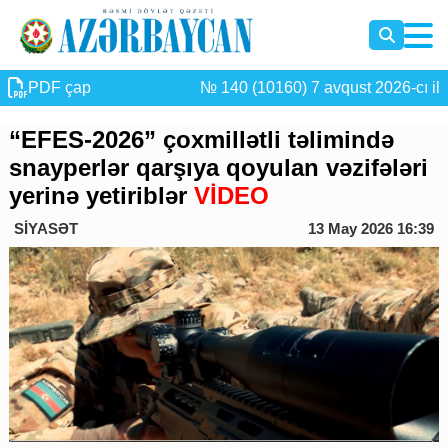
PDF çap
№ 140 (10160) 7 avqust 2026-cı il
“EFES-2026” çoxmillətli təlimində
snayperlər qarşıya qoyulan vəzifələri
yerinə yetiriblər
VİDEO
SİYASƏT
13 May 2026 16:39