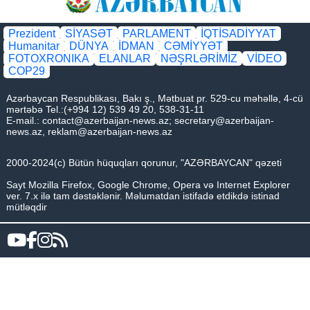
Prezident
SİYASƏT
PARLAMENT
İQTİSADİYYAT
Humanitar
DÜNYA
İDMAN
CƏMİYYƏT
FOTOXRONIKA
ELANLAR
NƏŞRLƏRİMİZ
VİDEO
COP29
Azərbaycan Respublikası, Bakı ş., Mətbuat pr. 529-cu məhəllə, 4-cü
mərtəbə Tel.:(+994 12) 539 49 20, 538-31-11
E-mail.:
contact@azerbaijan-news.az
;
secretary@azerbaijan-
news.az
,
reklam@azerbaijan-news.az
2000-2024(c) Bütün hüquqları qorunur, "AZƏRBAYCAN" qəzeti
Sayt Mozilla Firefox, Google Chrome, Opera və Internet Explorer
ver. 7.x ilə tam dəstəklənir. Məlumatdan istifadə etdikdə istinad
mütləqdir