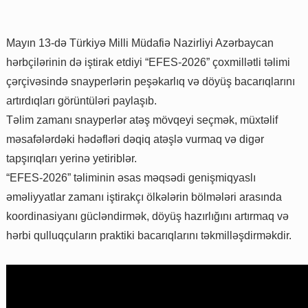
Mayın 13-də Türkiyə Milli Müdafiə Nazirliyi Azərbaycan
hərbçilərinin də iştirak etdiyi “EFES-2026” çoxmillətli təlimi
çərçivəsində snayperlərin peşəkarlıq və döyüş bacarıqlarını
artırdıqları görüntüləri paylaşıb.
Təlim zamanı snayperlər atəş mövqeyi seçmək, müxtəlif
məsafələrdəki hədəfləri dəqiq atəşlə vurmaq və digər
tapşırıqları yerinə yetiriblər.
“EFES-2026” təliminin əsas məqsədi genişmiqyaslı
əməliyyatlar zamanı iştirakçı ölkələrin bölmələri arasında
koordinasiyanı gücləndirmək, döyüş hazırlığını artırmaq və
hərbi qulluqçuların praktiki bacarıqlarını təkmilləşdirməkdir.