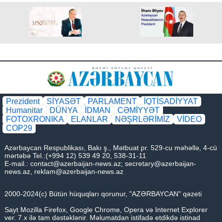
Prezident
SİYASƏT
PARLAMENT
İQTİSADİYYAT
Humanitar
DÜNYA
İDMAN
CƏMİYYƏT
FOTOXRONIKA
ELANLAR
NƏŞRLƏRİMİZ
VİDEO
COP29
Azərbaycan Respublikası, Bakı ş., Mətbuat pr. 529-cu məhəllə, 4-cü
mərtəbə Tel.:(+994 12) 539 49 20, 538-31-11
E-mail.:
contact@azerbaijan-news.az
;
secretary@azerbaijan-
news.az
,
reklam@azerbaijan-news.az
2000-2024(c) Bütün hüquqları qorunur, "AZƏRBAYCAN" qəzeti
Sayt Mozilla Firefox, Google Chrome, Opera və Internet Explorer
ver. 7.x ilə tam dəstəklənir. Məlumatdan istifadə etdikdə istinad