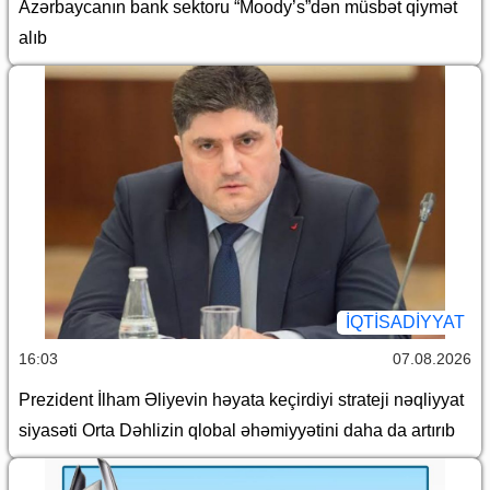
Azərbaycanın bank sektoru “Moody’s”dən müsbət qiymət
alıb
İQTİSADİYYAT
16:03
07.08.2026
Prezident İlham Əliyevin həyata keçirdiyi strateji nəqliyyat
siyasəti Orta Dəhlizin qlobal əhəmiyyətini daha da artırıb