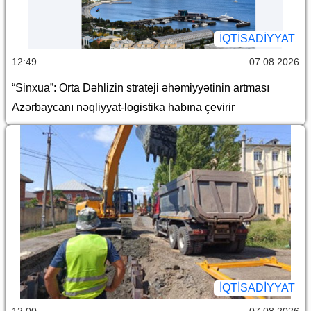
İQTİSADİYYAT
12:49
07.08.2026
“Sinxua”: Orta Dəhlizin strateji əhəmiyyətinin artması
Azərbaycanı nəqliyyat-logistika habına çevirir
İQTİSADİYYAT
12:00
07.08.2026