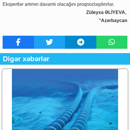
Ekspertlər artımın davamlı olacağını proqnozlaşdırırlar.
Züleyxa ƏLİYEVA,
“Azərbaycan
Digər xəbərlər