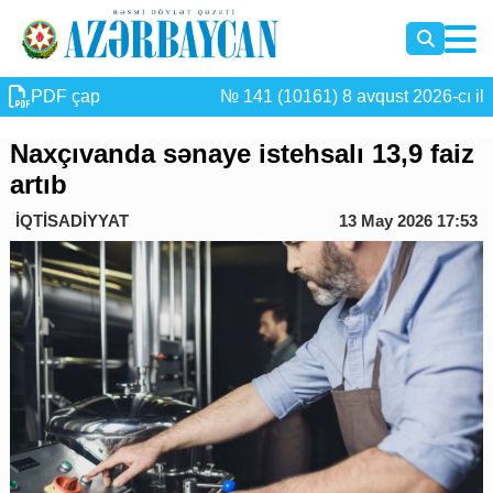
PDF çap
№ 141 (10161) 8 avqust 2026-cı il
Naxçıvanda sənaye istehsalı 13,9 faiz
artıb
İQTİSADİYYAT
13 May 2026 17:53