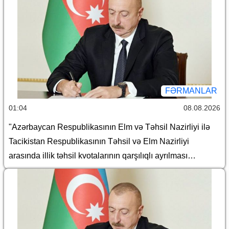
haqqında
FƏRMANLAR
01:04
08.08.2026
"Azərbaycan Respublikasının Elm və Təhsil Nazirliyi ilə
Tacikistan Respublikasının Təhsil və Elm Nazirliyi
arasında illik təhsil kvotalarının qarşılıqlı ayrılması
haqqında Saziş"in təsdiq edilməsi barədə