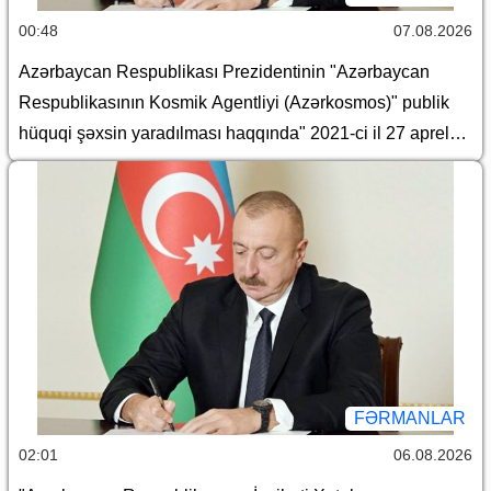
təsdiq edilməsi haqqında" 2018-ci il 18 dekabr tarixli 410
00:48
07.08.2026
nömrəli və "Azərbaycan Respublikası İqtisadiyyat
Azərbaycan Respublikası Prezidentinin "Azərbaycan
Nazirliyinin fəaliyyətinin təmin edilməsi və "Azərbaycan
Respublikasının Kosmik Agentliyi (Azərkosmos)" publik
Respublikasının İqtisadiyyat Nazirliyi haqqında
hüquqi şəxsin yaradılması haqqında" 2021-ci il 27 aprel
Əsasnamə"nin təsdiqi və "Azərbaycan Respublikası
tarixli 1326 nömrəli, "Azərbaycan Nəqliyyat və
İqtisadiyyat Nazirliyinin fəaliyyətinin təmin edilməsi və
Kommunikasiya Holdinqi (AZCON)" publik hüquqi şəxsin
"Azərbaycan Respublikası İqtisadi İnkişaf Nazirliyinin
Nizamnaməsinin təsdiqi və bununla əlaqədar bəzi
fəaliyyətinin təkmilləşdirilməsi ilə bağlı tədbirlər haqqında"
məsələlərin tənzimlənməsi haqqında" 2025-ci il 15 yanvar
Azərbaycan Respublikası Prezidentinin 2006-cı il 28
tarixli 286 nömrəli fərmanlarında və "Azərbaycan Hava
dekabr tarixli 504 nömrəli Fərmanında dəyişikliklər
Yolları" Qapalı Səhmdar Cəmiyyətinin yaradılması
edilməsi barədə" Azərbaycan Respublikası Prezidentinin
haqqında" 2008-ci il 16 aprel tarixli 2761 nömrəli,
2014-cü il 20 fevral tarixli 111 nömrəli Fərmanında
"Azərbaycan Xəzər Dəniz Gəmiçiliyi" Qapalı Səhmdar
dəyişiklik edilməsi haqqında" Azərbaycan Respublikası
Cəmiyyətinin fəaliyyətinin təşkili haqqında" 2014-cü il 10
Prezidentinin 2019-cu il 30 dekabr tarixli 911 nömrəli
FƏRMANLAR
yanvar tarixli 213 nömrəli və"Azərbaycan Respublikasının
Fərmanında dəyişiklik edilməsi barədə" 2020-ci il 12 may
02:01
06.08.2026
2022-2026-cı illərdə sosial-iqtisadi inkişaf Strategiyası"nın
tarixli 1017 nömrəli fərmanlarında dəyişiklik edilməsi