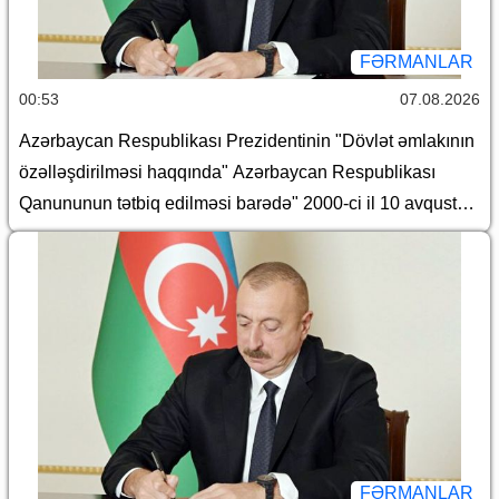
FƏRMANLAR
00:53
07.08.2026
Azərbaycan Respublikası Prezidentinin "Dövlət əmlakının
özəlləşdirilməsi haqqında" Azərbaycan Respublikası
Qanununun tətbiq edilməsi barədə" 2000-ci il 10 avqust
tarixli 382 nömrəli, "Azərbaycan Respublikasında Dövlət
əmlakının özəlləşdirilməsinin II Dövlət Proqramı"nın təsdiq
edilməsi barədə" 2000-ci il 10 avqust tarixli 383 nömrəli,
"Yerli icra hakimiyyətləri haqqında Əsasnamə"nin təsdiq
edilməsi barədə" 2012-ci il 6 iyun tarixli 648 nömrəli,
"Dövlətə məxsus olan hüquqi şəxslərin daxili və xarici
borcalması Qaydası"nın təsdiqi haqqında" 2016-cı il 28
dekabr tarixli 1182 nömrəli, "Azərbaycan Respublikası
adından borc alınması və zəmanət verilməsi Qaydası"nın
FƏRMANLAR