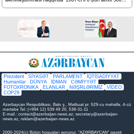
nömrəli və "Azərbaycan Respublikası İqtisadiyyat
Nazirliyinin fəaliyyətinin təmin edilməsi və "Azərbaycan
Respublikasının İqtisadiyyat Nazirliyi haqqında
Əsasnamə"nin təsdiqi və "Azərbaycan Respublikası
İqtisadiyyat Nazirliyinin fəaliyyətinin təmin edilməsi və
"Azərbaycan Respublikası İqtisadi İnkişaf Nazirliyinin
fəaliyyətinin təkmilləşdirilməsi ilə bağlı tədbirlər haqqında"
Azərbaycan Respublikası Prezidentinin 2006-cı il 28
dekabr tarixli 504 nömrəli Fərmanında dəyişikliklər
Prezident
SİYASƏT
PARLAMENT
İQTİSADİYYAT
Humanitar
DÜNYA
İDMAN
CƏMİYYƏT
edilməsi barədə" 2014-cü il 20 fevral tarixli 111 nömrəli
FOTOXRONIKA
ELANLAR
NƏŞRLƏRİMİZ
VİDEO
Fərmanında dəyişiklik edilməsi haqqında" Azərbaycan
COP29
Respublikası Prezidentinin 2019-cu il 30 dekabr tarixli 911
Azərbaycan Respublikası, Bakı ş., Mətbuat pr. 529-cu məhəllə, 4-cü
nömrəli Fərmanında dəyişiklik edilməsi barədə" 2020-ci il
mərtəbə Tel.:(+994 12) 539 49 20, 538-31-11
E-mail.:
contact@azerbaijan-news.az
;
secretary@azerbaijan-
12 may tarixli 1017 nömrəli fərmanlarında dəyişiklik
news.az
,
reklam@azerbaijan-news.az
edilməsi haqqında
2000-2024(c) Bütün hüquqları qorunur, "AZƏRBAYCAN" qəzeti