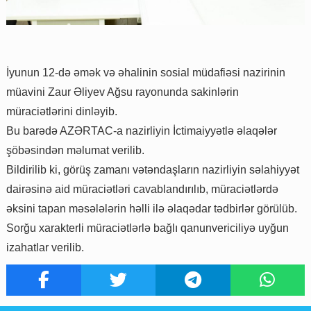
İyunun 12-də əmək və əhalinin sosial müdafiəsi nazirinin
müavini Zaur Əliyev Ağsu rayonunda sakinlərin
müraciətlərini dinləyib.
Bu barədə AZƏRTAC-a nazirliyin İctimaiyyətlə əlaqələr
şöbəsindən məlumat verilib.
Bildirilib ki, görüş zamanı vətəndaşların nazirliyin səlahiyyət
dairəsinə aid müraciətləri cavablandırılıb, müraciətlərdə
əksini tapan məsələlərin həlli ilə əlaqədar tədbirlər görülüb.
Sorğu xarakterli müraciətlərlə bağlı qanunvericiliyə uyğun
izahatlar verilib.