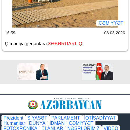
CƏMİYYƏT
16:59
08.08.2026
Çimərliyə gedənlərə
XƏBƏRDARLIQ
Prezident
SİYASƏT
PARLAMENT
İQTİSADİYYAT
Humanitar
DÜNYA
İDMAN
CƏMİYYƏT
FOTOXRONIKA
ELANLAR
NƏŞRLƏRİMİZ
VİDEO