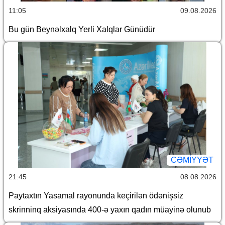
11:05
09.08.2026
Bu gün Beynəlxalq Yerli Xalqlar Günüdür
CƏMİYYƏT
21:45
08.08.2026
Paytaxtın Yasamal rayonunda keçirilən ödənişsiz
skrinninq aksiyasında 400-ə yaxın qadın müayinə olunub