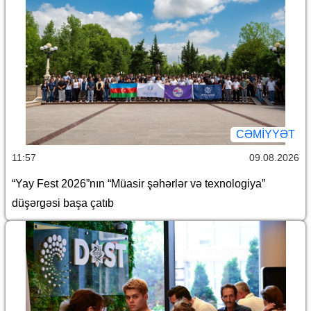
CƏMİYYƏT
11:57
09.08.2026
“Yay Fest 2026”nın “Müasir şəhərlər və texnologiya”
düşərgəsi başa çatıb