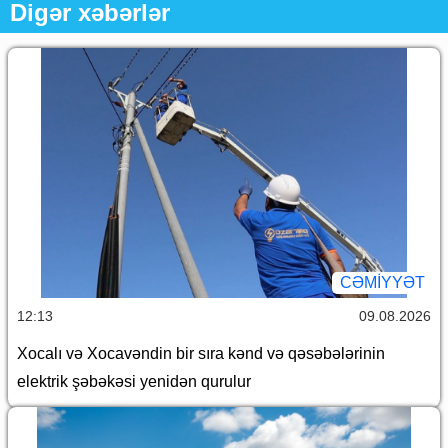
Digər xəbərlər
CƏMİYYƏT
12:13
09.08.2026
Xocalı və Xocavəndin bir sıra kənd və qəsəbələrinin
elektrik şəbəkəsi yenidən qurulur