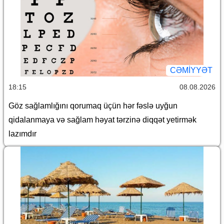
CƏMİYYƏT
18:15
08.08.2026
Göz sağlamlığını qorumaq üçün hər fəslə uyğun
qidalanmaya və sağlam həyat tərzinə diqqət yetirmək
lazımdır