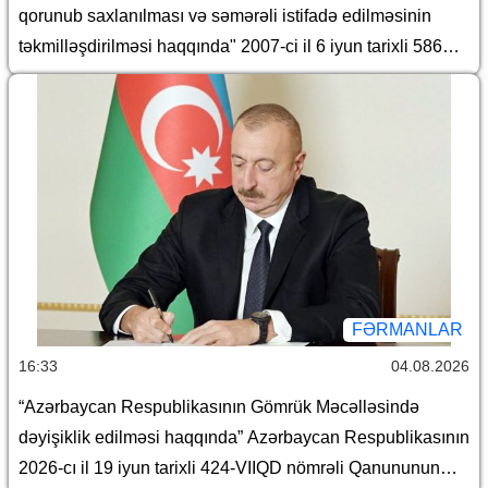
qorunub saxlanılması və səmərəli istifadə edilməsinin
təkmilləşdirilməsi haqqında" 2007-ci il 6 iyun tarixli 586
nömrəli və "Azərbaycan Respublikası İqtisadiyyat
Nazirliyinin fəaliyyətinin təmin edilməsi və "Azərbaycan
Respublikasının İqtisadiyyat Nazirliyi haqqında
Əsasnamə"nin təsdiqi və "Azərbaycan Respublikası
İqtisadiyyat Nazirliyinin fəaliyyətinin təmin edilməsi və
"Azərbaycan Respublikası İqtisadi İnkişaf Nazirliyinin
fəaliyyətinin təkmilləşdirilməsi ilə bağlı tədbirlər haqqında"
Azərbaycan Respublikası Prezidentinin 2006-cı il 28
dekabr tarixli 504 nömrəli Fərmanında dəyişikliklər
FƏRMANLAR
edilməsi barədə" 2014-cü il 20 fevral tarixli 111 nömrəli
16:33
04.08.2026
Fərmanında dəyişiklik edilməsi haqqında" Azərbaycan
“Azərbaycan Respublikasının Gömrük Məcəlləsində
Respublikası Prezidentinin 2019-cu il 30 dekabr tarixli 911
dəyişiklik edilməsi haqqında” Azərbaycan Respublikasının
nömrəli Fərmanında dəyişiklik edilməsi barədə" 2020-ci il
2026-cı il 19 iyun tarixli 424-VIIQD nömrəli Qanununun
12 may tarixli 1017 nömrəli fərmanlarında dəyişiklik