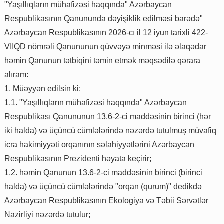
"Yaşıllıqların mühafizəsi haqqında" Azərbaycan
Respublikasının Qanununda dəyişiklik edilməsi barədə"
Azərbaycan Respublikasının 2026-cı il 12 iyun tarixli 422-
VIIQD nömrəli Qanununun qüvvəyə minməsi ilə əlaqədar
həmin Qanunun tətbiqini təmin etmək məqsədilə qərara
alıram:
1. Müəyyən edilsin ki:
1.1. "Yaşıllıqların mühafizəsi haqqında" Azərbaycan
Respublikası Qanununun 13.6-2-ci maddəsinin birinci (hər
iki halda) və üçüncü cümlələrində nəzərdə tutulmuş müvafiq
icra hakimiyyəti orqanının səlahiyyətlərini Azərbaycan
Respublikasının Prezidenti həyata keçirir;
1.2. həmin Qanunun 13.6-2-ci maddəsinin birinci (birinci
halda) və üçüncü cümlələrində "orqan (qurum)" dedikdə
Azərbaycan Respublikasının Ekologiya və Təbii Sərvətlər
Nazirliyi nəzərdə tutulur;