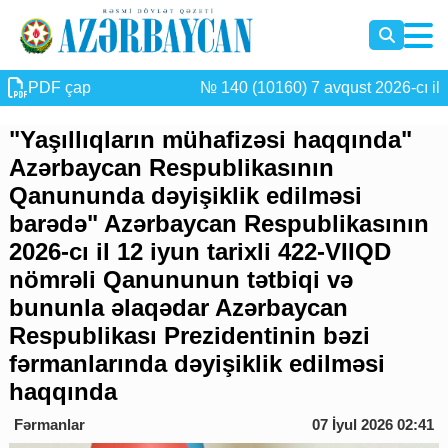
PDF çap
№ 140 (10160) 7 avqust 2026-cı il
"Yaşıllıqların mühafizəsi haqqında"
Azərbaycan Respublikasının
Qanununda dəyişiklik edilməsi
barədə" Azərbaycan Respublikasının
2026-cı il 12 iyun tarixli 422-VIIQD
nömrəli Qanununun tətbiqi və
bununla əlaqədar Azərbaycan
Respublikası Prezidentinin bəzi
fərmanlarında dəyişiklik edilməsi
haqqında
Fərmanlar
07 İyul 2026 02:41