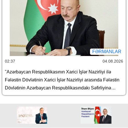
Prezidentinin bəzi fərmanlarında dəyişiklik edilməsi
haqqında
FƏRMANLAR
02:37
04.08.2026
"Azərbaycan Respublikasının Xarici İşlər Nazirliyi ilə
Fələstin Dövlətinin Xarici İşlər Nazirliyi arasında Fələstin
Dövlətinin Azərbaycan Respublikasındakı Səfirliyinə
maliyyə yardımının göstərilməsi barədə Protokol"un təsdiq
edilməsi haqqında