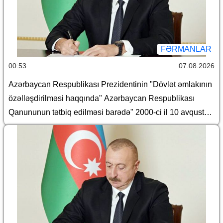
FƏRMANLAR
00:53
07.08.2026
Azərbaycan Respublikası Prezidentinin "Dövlət əmlakının
özəlləşdirilməsi haqqında" Azərbaycan Respublikası
Qanununun tətbiq edilməsi barədə" 2000-ci il 10 avqust
tarixli 382 nömrəli, "Azərbaycan Respublikasında Dövlət
əmlakının özəlləşdirilməsinin II Dövlət Proqramı"nın təsdiq
edilməsi barədə" 2000-ci il 10 avqust tarixli 383 nömrəli,
"Yerli icra hakimiyyətləri haqqında Əsasnamə"nin təsdiq
edilməsi barədə" 2012-ci il 6 iyun tarixli 648 nömrəli,
"Dövlətə məxsus olan hüquqi şəxslərin daxili və xarici
borcalması Qaydası"nın təsdiqi haqqında" 2016-cı il 28