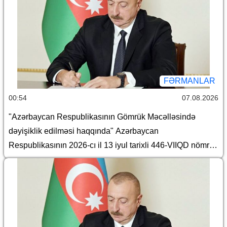
FƏRMANLAR
00:54
07.08.2026
"Azərbaycan Respublikasının Gömrük Məcəlləsində
dəyişiklik edilməsi haqqında" Azərbaycan
Respublikasının 2026-cı il 13 iyul tarixli 446-VIIQD nömrəli
Qanununun tətbiqi və bununla əlaqədar Azərbaycan
Respublikası Prezidentinin bəzi fərmanlarında və
Sərəncamında dəyişiklik edilməsi barədə