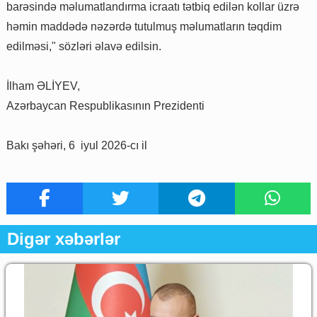
barəsində məlumatlandırma icraatı tətbiq edilən kollar üzrə
həmin maddədə nəzərdə tutulmuş məlumatların təqdim
edilməsi," sözləri əlavə edilsin.
İlham ƏLİYEV,
Azərbaycan Respublikasının Prezidenti
Bakı şəhəri, 6 iyul 2026-cı il
Digər xəbərlər