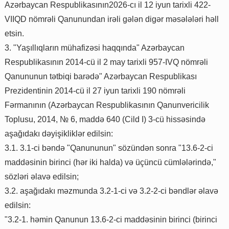
Azərbaycan Respublikasının2026-cı il 12 iyun tarixli 422-
VIIQD nömrəli Qanunundan irəli gələn digər məsələləri həll
etsin.
3. "Yaşıllıqların mühafizəsi haqqında" Azərbaycan
Respublikasının 2014-cü il 2 may tarixli 957-IVQ nömrəli
Qanununun tətbiqi barədə" Azərbaycan Respublikası
Prezidentinin 2014-cü il 27 iyun tarixli 190 nömrəli
Fərmanının (Azərbaycan Respublikasının Qanunvericilik
Toplusu, 2014, № 6, maddə 640 (Cild I) 3-cü hissəsində
aşağıdakı dəyişikliklər edilsin:
3.1. 3.1-ci bəndə "Qanununun" sözündən sonra "13.6-2-ci
maddəsinin birinci (hər iki halda) və üçüncü cümlələrində,"
sözləri əlavə edilsin;
3.2. aşağıdakı məzmunda 3.2-1-ci və 3.2-2-ci bəndlər əlavə
edilsin:
"3.2-1. həmin Qanunun 13.6-2-ci maddəsinin birinci (birinci