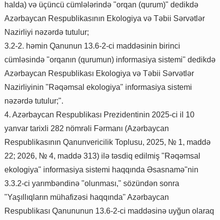
halda) və üçüncü cümlələrində "orqan (qurum)" dedikdə
Azərbaycan Respublikasının Ekologiya və Təbii Sərvətlər
Nazirliyi nəzərdə tutulur;
3.2-2. həmin Qanunun 13.6-2-ci maddəsinin birinci
cümləsində "orqanın (qurumun) informasiya sistemi" dedikdə
Azərbaycan Respublikası Ekologiya və Təbii Sərvətlər
Nazirliyinin "Rəqəmsal ekologiya" informasiya sistemi
nəzərdə tutulur;".
4. Azərbaycan Respublikası Prezidentinin 2025-ci il 10
yanvar tarixli 282 nömrəli Fərmanı (Azərbaycan
Respublikasının Qanunvericilik Toplusu, 2025, № 1, maddə
22; 2026, № 4, maddə 313) ilə təsdiq edilmiş "Rəqəmsal
ekologiya" informasiya sistemi haqqında Əsasnamə"nin
3.3.2-ci yarımbəndinə "olunması," sözündən sonra
"Yaşıllıqların mühafizəsi haqqında" Azərbaycan
Respublikası Qanununun 13.6-2-ci maddəsinə uyğun olaraq