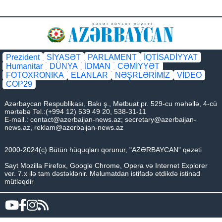
Prezident
SİYASƏT
PARLAMENT
İQTİSADİYYAT
Humanitar
DÜNYA
İDMAN
CƏMİYYƏT
FOTOXRONIKA
ELANLAR
NƏŞRLƏRİMİZ
VİDEO
COP29
Azərbaycan Respublikası, Bakı ş., Mətbuat pr. 529-cu məhəllə, 4-cü
mərtəbə Tel.:(+994 12) 539 49 20, 538-31-11
E-mail.:
contact@azerbaijan-news.az
;
secretary@azerbaijan-
news.az
,
reklam@azerbaijan-news.az
2000-2024(c) Bütün hüquqları qorunur, "AZƏRBAYCAN" qəzeti
Sayt Mozilla Firefox, Google Chrome, Opera və Internet Explorer
ver. 7.x ilə tam dəstəklənir. Məlumatdan istifadə etdikdə istinad
mütləqdir