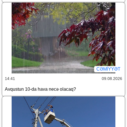
CƏMİYYƏT
14:41
09.08.2026
Avqustun 10-da hava necə olacaq?