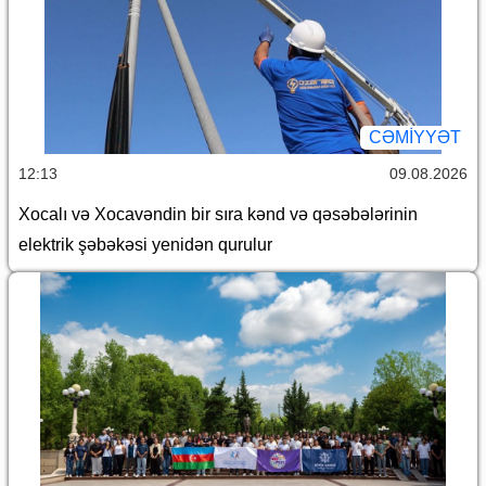
CƏMİYYƏT
12:13
09.08.2026
Xocalı və Xocavəndin bir sıra kənd və qəsəbələrinin
elektrik şəbəkəsi yenidən qurulur