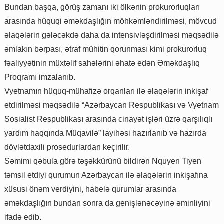
Bundan başqa, görüş zamanı iki ölkənin prokurorluqları
arasında hüquqi əməkdaşlığın möhkəmləndirilməsi, mövcud
əlaqələrin gələcəkdə daha da intensivləşdirilməsi məqsədilə
əmlakın bərpası, ətraf mühitin qorunması kimi prokurorluq
fəaliyyətinin müxtəlif sahələrini əhatə edən Əməkdaşlıq
Proqramı imzalanıb.
Vyetnamın hüquq-mühafizə orqanları ilə əlaqələrin inkişaf
etdirilməsi məqsədilə “Azərbaycan Respublikası və Vyetnam
Sosialist Respublikası arasında cinayət işləri üzrə qarşılıqlı
yardım haqqında Müqavilə” layihəsi hazırlanıb və hazırda
dövlətdaxili prosedurlardan keçirilir.
Səmimi qəbula görə təşəkkürünü bildirən Nquyen Tiyen
təmsil etdiyi qurumun Azərbaycan ilə əlaqələrin inkişafına
xüsusi önəm verdiyini, habelə qurumlar arasında
əməkdaşlığın bundan sonra da genişlənəcəyinə əminliyini
ifadə edib.