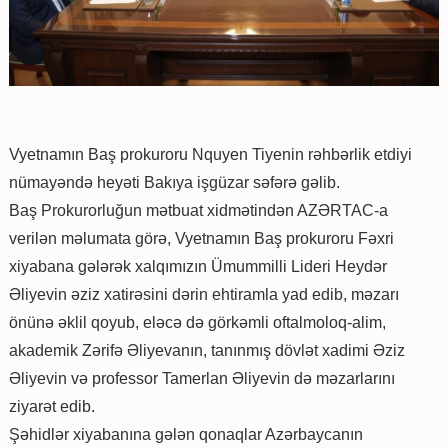
Vyetnamın Baş prokuroru Nquyen Tiyenin rəhbərlik etdiyi
nümayəndə heyəti Bakıya işgüzar səfərə gəlib.
Baş Prokurorluğun mətbuat xidmətindən AZƏRTAC-a
verilən məlumata görə, Vyetnamın Baş prokuroru Fəxri
xiyabana gələrək xalqımızın Ümummilli Lideri Heydər
Əliyevin əziz xatirəsini dərin ehtiramla yad edib, məzarı
önünə əklil qoyub, eləcə də görkəmli oftalmoloq-alim,
akademik Zərifə Əliyevanın, tanınmış dövlət xadimi Əziz
Əliyevin və professor Tamerlan Əliyevin də məzarlarını
ziyarət edib.
Şəhidlər xiyabanına gələn qonaqlar Azərbaycanın