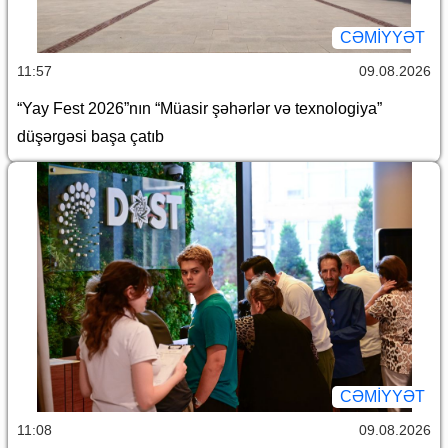
CƏMİYYƏT
11:57
09.08.2026
“Yay Fest 2026”nın “Müasir şəhərlər və texnologiya”
düşərgəsi başa çatıb
CƏMİYYƏT
11:08
09.08.2026