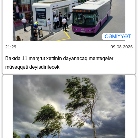
CƏMİYYƏT
21:29
09.08.2026
Bakıda 11 marşrut xəttinin dayanacaq məntəqələri
müvəqqəti dəyişdiriləcək