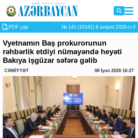
PDF çap
№ 141 (10161) 8 avqust 2026-cı il
Vyetnamın Baş prokurorunun
rəhbərlik etdiyi nümayəndə heyəti
Bakıya işgüzar səfərə gəlib
CƏMİYYƏT
08 İyun 2026 16:27