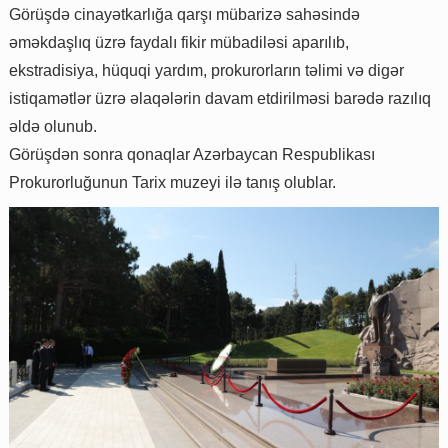
Görüşdə cinayətkarlığa qarşı mübarizə sahəsində
əməkdaşlıq üzrə faydalı fikir mübadiləsi aparılıb,
ekstradisiya, hüquqi yardım, prokurorların təlimi və digər
istiqamətlər üzrə əlaqələrin davam etdirilməsi barədə razılıq
əldə olunub.
Görüşdən sonra qonaqlar Azərbaycan Respublikası
Prokurorluğunun Tarix muzeyi ilə tanış olublar.