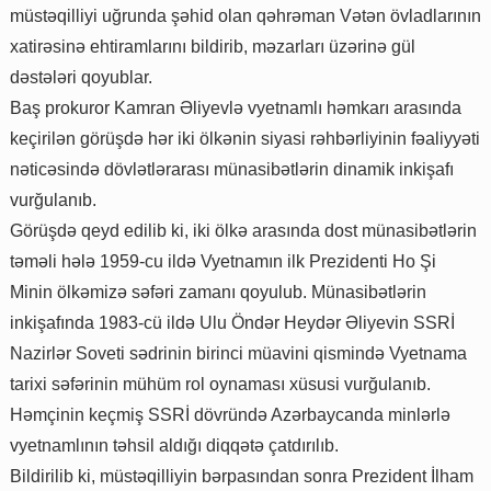
müstəqilliyi uğrunda şəhid olan qəhrəman Vətən övladlarının
xatirəsinə ehtiramlarını bildirib, məzarları üzərinə gül
dəstələri qoyublar.
Baş prokuror Kamran Əliyevlə vyetnamlı həmkarı arasında
keçirilən görüşdə hər iki ölkənin siyasi rəhbərliyinin fəaliyyəti
nəticəsində dövlətlərarası münasibətlərin dinamik inkişafı
vurğulanıb.
Görüşdə qeyd edilib ki, iki ölkə arasında dost münasibətlərin
təməli hələ 1959-cu ildə Vyetnamın ilk Prezidenti Ho Şi
Minin ölkəmizə səfəri zamanı qoyulub. Münasibətlərin
inkişafında 1983-cü ildə Ulu Öndər Heydər Əliyevin SSRİ
Nazirlər Soveti sədrinin birinci müavini qismində Vyetnama
tarixi səfərinin mühüm rol oynaması xüsusi vurğulanıb.
Həmçinin keçmiş SSRİ dövründə Azərbaycanda minlərlə
vyetnamlının təhsil aldığı diqqətə çatdırılıb.
Bildirilib ki, müstəqilliyin bərpasından sonra Prezident İlham