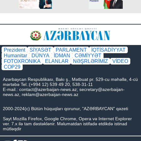
Prezident
SİYASƏT
PARLAMENT
İQTİSADİYYAT
Humanitar
DÜNYA
İDMAN
CƏMİYYƏT
FOTOXRONIKA
ELANLAR
NƏŞRLƏRİMİZ
VİDEO
COP29
Azərbaycan Respublikası, Bakı ş., Mətbuat pr. 529-cu məhəllə, 4-cü
mərtəbə Tel.:(+994 12) 539 49 20, 538-31-11
E-mail.:
contact@azerbaijan-news.az
;
secretary@azerbaijan-
news.az
,
reklam@azerbaijan-news.az
2000-2024(c) Bütün hüquqları qorunur, "AZƏRBAYCAN" qəzeti
Sayt Mozilla Firefox, Google Chrome, Opera və Internet Explorer
ver. 7.x ilə tam dəstəklənir. Məlumatdan istifadə etdikdə istinad
mütləqdir