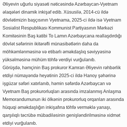
Əliyevin uğurlu siyasəti nəticəsində Azərbaycan-Vyetnam
əlaqələri dinamik inkişaf edib. Xüsusilə, 2014-cü ildə
dövlətimizin başçısının Vyetnama, 2025-ci ildə isə Vyetnam
Sosialist Respublikası Kommunist Partiyasının Mərkəzi
Komitəsinin Baş katibi To Lamın Azərbaycana reallaşdırdığı
dövlət səfərinin ikitərəfli münasibətlərin daha da
möhkəmlənməsinə və etibarlı əməkdaşlıq səviyyəsinə
yüksəlməsinə mühüm töhfə verdiyi vurğulanıb.
Görüşdə, həmçinin Baş prokuror Kamran Əliyevin rəhbərlik
etdiyi nümayəndə heyətinin 2025-ci ildə Hanoy şəhərinə
işgüzar səfəri xatırlanıb, həmin səfərdə Azərbaycan və
Vyetnam Baş prokurorluqları arasında imzalanmış Anlaşma
Memorandumunun iki ölkənin prokurorluq orqanları arasında
hüquqi əməkdaşlığın inkişafına töhfə verməklə yanaşı,
qarşılıqlı təcrübə mübadiləsinin genişləndirilməsinə xidmət
etdiyi vurğulanıb.