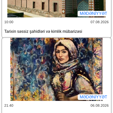
MƏDƏNIYYƏT
10:00
07.08.2026
Tarixin səssiz şahidləri və kimlik mübarizəsi
MƏDƏNIYYƏT
21:40
06.08.2026