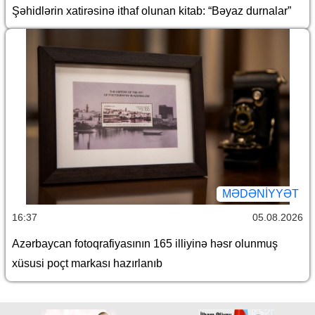
Şəhidlərin xatirəsinə ithaf olunan kitab: “Bəyaz durnalar”
MƏDƏNIYYƏT
16:37
05.08.2026
Azərbaycan fotoqrafiyasının 165 illiyinə həsr olunmuş
xüsusi poçt markası hazırlanıb