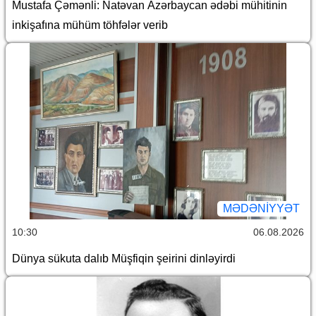
Mustafa Çəmənli: Natəvan Azərbaycan ədəbi mühitinin
inkişafına mühüm töhfələr verib
MƏDƏNIYYƏT
10:30
06.08.2026
Dünya sükuta dalıb Müşfiqin şeirini dinləyirdi