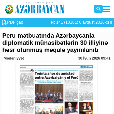
PDF çap
№ 141 (10161) 8 avqust 2026-cı il
Peru mətbuatında Azərbaycanla
diplomatik münasibətlərin 30 illiyinə
həsr olunmuş məqalə yayımlanıb
Mədəniyyət
30 İyun 2026 09:41