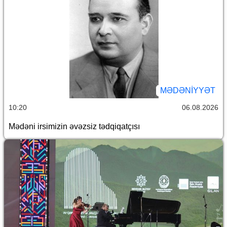
MƏDƏNIYYƏT
10:20
06.08.2026
Mədəni irsimizin əvəzsiz tədqiqatçısı