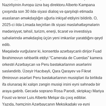
Nazirliyinin Avropa üzrə baş direktoru Alberto Kampana
çıxışında son 30 ildə siyasi dialoq və qarşılıqlı etimada
əsaslanan əməkdaşlığın uğurla inkişaf etdiyini bildirib. O,
2025-ci ildə Limada keçirilən ilk siyasi məsləhətləşmələrin
mədəniyyət, təhsil, turizm, enerji, ticarət və investisiya
sahələrində əməkdaşlıq üçün yeni imkanlar yaratdığını qeyd
edib.
Məqalədə vurğulanır ki, konsertdə azərbaycanlı dirijor Fuad
İbrahimovun rəhbərlik etdiyi “Camerata de Cuerdas” kamera
orkestri Azərbaycan və Peru bəstəkarlarının əsərlərini
səsləndirib. Üzeyir Hacıbəyli, Qara Qarayev və Fikrət
Əmirovun əsərləri Peru bəstəkarlarının musiqiləri ilə birlikdə
ifa olunaraq iki xalqın zəngin musiqi irsini eyni səhnədə bir
araya gətirib. Gecədə soprano Rosa Parodi, skripkaçı Mariya
Foust və tenor Luis Alberto Melqar da çıxış ediblər.
Yazıda, həmçinin Azərbaycanın Meksikadakı və eyni