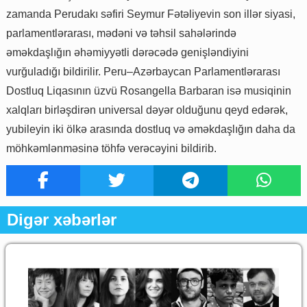
zamanda Perudakı səfiri Seymur Fətəliyevin son illər siyasi,
parlamentlərarası, mədəni və təhsil sahələrində
əməkdaşlığın əhəmiyyətli dərəcədə genişləndiyini
vurğuladığı bildirilir. Peru–Azərbaycan Parlamentlərarası
Dostluq Liqasının üzvü Rosangella Barbaran isə musiqinin
xalqları birləşdirən universal dəyər olduğunu qeyd edərək,
yubileyin iki ölkə arasında dostluq və əməkdaşlığın daha da
möhkəmlənməsinə töhfə verəcəyini bildirib.
Digər xəbərlər