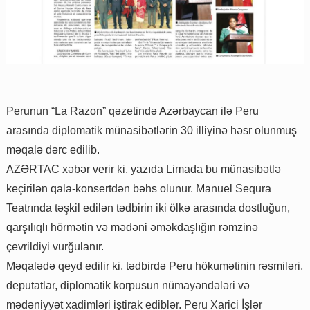
Perunun “La Razon” qəzetində Azərbaycan ilə Peru
arasında diplomatik münasibətlərin 30 illiyinə həsr olunmuş
məqalə dərc edilib.
AZƏRTAC xəbər verir ki, yazıda Limada bu münasibətlə
keçirilən qala-konsertdən bəhs olunur. Manuel Sequra
Teatrında təşkil edilən tədbirin iki ölkə arasında dostluğun,
qarşılıqlı hörmətin və mədəni əməkdaşlığın rəmzinə
çevrildiyi vurğulanır.
Məqalədə qeyd edilir ki, tədbirdə Peru hökumətinin rəsmiləri,
deputatlar, diplomatik korpusun nümayəndələri və
mədəniyyət xadimləri iştirak ediblər. Peru Xarici İşlər