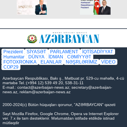
Prezident
SİYASƏT
PARLAMENT
İQTİSADİYYAT
Humanitar
DÜNYA
İDMAN
CƏMİYYƏT
FOTOXRONIKA
ELANLAR
NƏŞRLƏRİMİZ
VİDEO
COP29
Azərbaycan Respublikası, Bakı ş., Mətbuat pr. 529-cu məhəllə, 4-cü
mərtəbə Tel.:(+994 12) 539 49 20, 538-31-11
E-mail.:
contact@azerbaijan-news.az
;
secretary@azerbaijan-
news.az
,
reklam@azerbaijan-news.az
2000-2024(c) Bütün hüquqları qorunur, "AZƏRBAYCAN" qəzeti
Sayt Mozilla Firefox, Google Chrome, Opera və Internet Explorer
ver. 7.x ilə tam dəstəklənir. Məlumatdan istifadə etdikdə istinad
mütləqdir