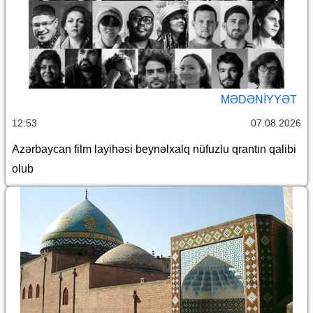
MƏDƏNIYYƏT
12:53
07.08.2026
Azərbaycan film layihəsi beynəlxalq nüfuzlu qrantın qalibi
olub