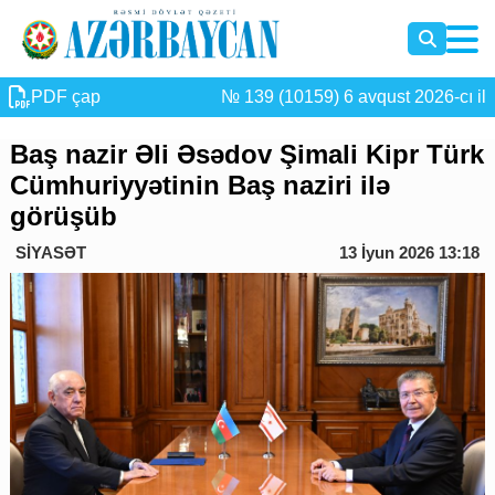
PDF çap
№ 139 (10159) 6 avqust 2026-cı il
Baş nazir Əli Əsədov Şimali Kipr Türk
Cümhuriyyətinin Baş naziri ilə
görüşüb
SİYASƏT
13 İyun 2026 13:18