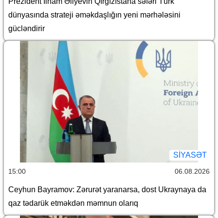
Prezident İlham Əliyevin Qırğızıstana səfəri Türk
dünyasında strateji əməkdaşlığın yeni mərhələsini
gücləndirir
SİYASƏT
15:00
06.08.2026
Ceyhun Bayramov: Zərurət yaranarsa, dost Ukraynaya da
qaz tədarük etməkdən məmnun olarıq