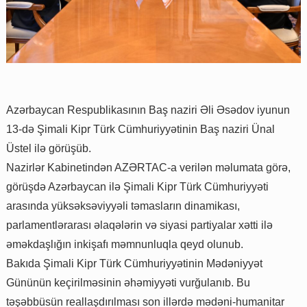
Azərbaycan Respublikasının Baş naziri Əli Əsədov iyunun
13-də Şimali Kipr Türk Cümhuriyyətinin Baş naziri Ünal
Üstel ilə görüşüb.
Nazirlər Kabinetindən AZƏRTAC-a verilən məlumata görə,
görüşdə Azərbaycan ilə Şimali Kipr Türk Cümhuriyyəti
arasında yüksəksəviyyəli təmasların dinamikası,
parlamentlərarası əlaqələrin və siyasi partiyalar xətti ilə
əməkdaşlığın inkişafı məmnunluqla qeyd olunub.
Bakıda Şimali Kipr Türk Cümhuriyyətinin Mədəniyyət
Gününün keçirilməsinin əhəmiyyəti vurğulanıb. Bu
təşəbbüsün reallaşdırılması son illərdə mədəni-humanitar