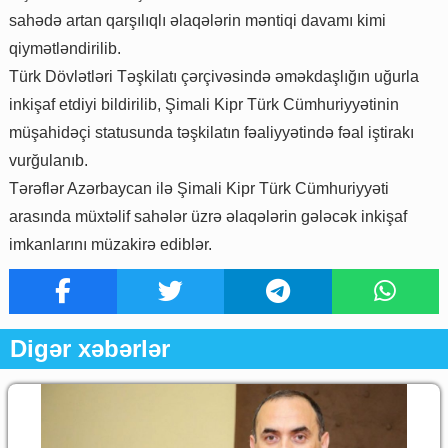
sahədə artan qarşılıqlı əlaqələrin məntiqi davamı kimi
qiymətləndirilib.
Türk Dövlətləri Təşkilatı çərçivəsində əməkdaşlığın uğurla
inkişaf etdiyi bildirilib, Şimali Kipr Türk Cümhuriyyətinin
müşahidəçi statusunda təşkilatın fəaliyyətində fəal iştirakı
vurğulanıb.
Tərəflər Azərbaycan ilə Şimali Kipr Türk Cümhuriyyəti
arasında müxtəlif sahələr üzrə əlaqələrin gələcək inkişaf
imkanlarını müzakirə ediblər.
Digər xəbərlər