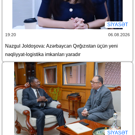
SİYASƏT
19:20
06.08.2026
Nazgul Joldoşova: Azərbaycan Qırğızıstan üçün yeni
nəqliyyat-logistika imkanları yaradır
SİYASƏT