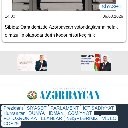
SİYASƏT
14:00
06.08.2026
Sibiqa: Qara dənizdə Azərbaycan vətəndaşlarının həlak
olması ilə əlaqədar dərin kədər hissi keçiririk
Prezident
SİYASƏT
PARLAMENT
İQTİSADİYYAT
Humanitar
DÜNYA
İDMAN
CƏMİYYƏT
FOTOXRONIKA
ELANLAR
NƏŞRLƏRİMİZ
VİDEO
COP29