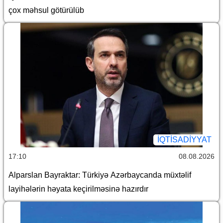
çox məhsul götürülüb
İQTİSADİYYAT
17:10
08.08.2026
Alparslan Bayraktar: Türkiyə Azərbaycanda müxtəlif
layihələrin həyata keçirilməsinə hazırdır