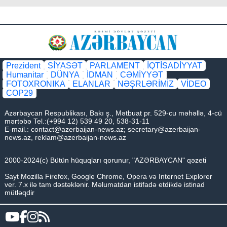
Prezident
SİYASƏT
PARLAMENT
İQTİSADİYYAT
Humanitar
DÜNYA
İDMAN
CƏMİYYƏT
FOTOXRONIKA
ELANLAR
NƏŞRLƏRİMİZ
VİDEO
COP29
Azərbaycan Respublikası, Bakı ş., Mətbuat pr. 529-cu məhəllə, 4-cü
mərtəbə Tel.:(+994 12) 539 49 20, 538-31-11
E-mail.:
contact@azerbaijan-news.az
;
secretary@azerbaijan-
news.az
,
reklam@azerbaijan-news.az
2000-2024(c) Bütün hüquqları qorunur, "AZƏRBAYCAN" qəzeti
Sayt Mozilla Firefox, Google Chrome, Opera və Internet Explorer
ver. 7.x ilə tam dəstəklənir. Məlumatdan istifadə etdikdə istinad
mütləqdir