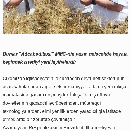
Bunlar "Ağcabəditaxıl" MMC-nin yaxın gələcəkdə həyata
keçirmək istədiyi yeni layihələrdir
Ölkəmizdə iqtisadiyyatın, o cümlədən qeyri-neft sektorunun
əsas sahələrindən aqrar sektor mahiyyətcə fərqli yeni inkişaf
mərhələsinə qədəm qoymuşdur. İnkişaf etmiş dünya
dövlətlərinin qabaqcıl təcrübəsindən, mütərəqqi
texnologiyalardan, elmi yeniliklərdən yaradıcılıqla istifadə
etmək artıq bir zərurətə çevrilmişdir.
Azərbaycan Respublikasının Prezidenti İlham Əliyevin