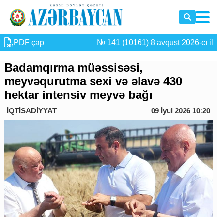
PDF çap
№ 141 (10161) 8 avqust 2026-cı il
Badamqırma müəssisəsi,
meyvəqurutma sexi və əlavə 430
hektar intensiv meyvə bağı
İQTİSADİYYAT
09 İyul 2026 10:20