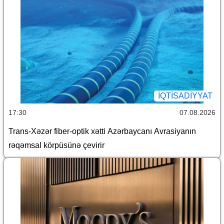
İQTİSADİYYAT
17:30
07.08.2026
Trans-Xəzər fiber-optik xətti Azərbaycanı Avrasiyanın
rəqəmsal körpüsünə çevirir