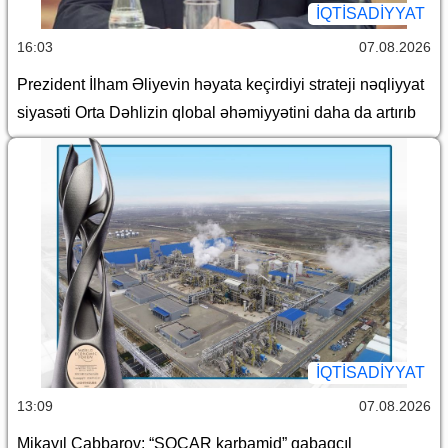
İQTİSADİYYAT
16:03
07.08.2026
Prezident İlham Əliyevin həyata keçirdiyi strateji nəqliyyat
siyasəti Orta Dəhlizin qlobal əhəmiyyətini daha da artırıb
İQTİSADİYYAT
13:09
07.08.2026
Mikayıl Cabbarov: “SOCAR karbamid” qabaqcıl