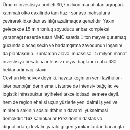
Ümumi investisiya portfeli 30,7 milyon manat olan aqropark
xammalı ölkə daxilində tam hazır sənayə məhsuluna
çevirərək idxaldan asılılığı azaltmaqda qərarlıdır. Yaxın
gələcəkdə 15 min tonluq soyuducu anbar kompleksi
yaratmağı nəzərdə tutan MMC saatda 1 ton meyvə qurutmaq
gücündə olacaq sexin və badamqırma zavodunun inşasını
da planlaşdırıb. Bunlardan əlavə, müəssisə 15 milyon manat
investisiya hesabına intensiv meyvə bağlarını daha 430
hektar artırmaq istəyir.
Ceyhun Mehdiyev deyir ki, həyata keçirilən yeni layihələr -
istər pambığın dərin emalı, istərsə də intensiv bağçılıq və
logistik infrastruktur layihələri təkcə iqtisadi səmərə deyil,
həm də region əhalisi üçün yüzlərlə yeni daimi iş yeri və
minlərlə sakinin sosial rifahının davamlı yüksəlməsi
deməkdir: "Biz sahibkarlar Prezidentin dəstək və
diqqətindən, dövlətin yaratdığı geniş imkanlardan bacarıqla