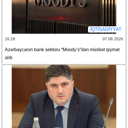
İQTİSADİYYAT
16:28
07.08.2026
Azərbaycanın bank sektoru “Moody’s”dən müsbət qiymət
alıb