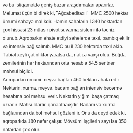
və bu istiqamətdə geniş bazar araşdırmaları aparırlar.
Məlumat üçün bildirək ki, "Ağcabəditaxıl" MMC 2500 hektar
ümumi sahəyə malikdir. Həmin sahələrin 1340 hektardan
çox hissəsi 23 müasir pivot suvarma sistemi ilə təchiz
olunub. Aqroparkın əhatə etdiyi sahələrdə taxıl, pambıq əkilir
və intensiv bağ salınıb. MMC bu il 230 hektarda taxıl əkib.
Təbiət xeyli çətinliklər yaratsa da, nəticə yaxşı oldu. Buğda
zəmilərinin hər hektarından orta hesabla 54,5 sentner
məhsul biçildi.
Aqroparkın ümumi meyvə bağları 460 hektarı əhatə edir.
Nektarin, xurma, meyvə, badam bağları intensiv becərmə
hesabına bol məhsul verir. Nektarin yığımı başa çatmaq
üzrədir. Məhsuldarlıq qənaətbəxşdir. Badam və xurma
bağlarından da bol məhsul gözlənilir. Onu da qeyd edək ki,
aqroparkda 180 nəfər çalışır. Mövsümi işçilərin sayı isə 350
nəfərdən çox olur.