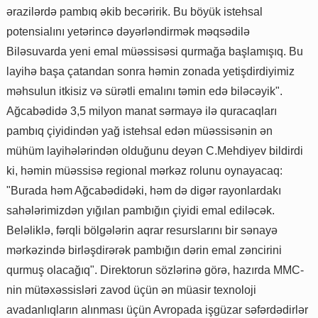
ərazilərdə pambıq əkib becəririk. Bu böyük istehsal
potensialını yetərincə dəyərləndirmək məqsədilə
Biləsuvarda yeni emal müəssisəsi qurmağa başlamışıq. Bu
layihə başa çatandan sonra həmin zonada yetişdirdiyimiz
məhsulun itkisiz və sürətli emalını təmin edə biləcəyik".
Ağcabədidə 3,5 milyon manat sərmayə ilə quracaqları
pambıq çiyidindən yağ istehsal edən müəssisənin ən
mühüm layihələrindən olduğunu deyən C.Mehdiyev bildirdi
ki, həmin müəssisə regional mərkəz rolunu oynayacaq:
"Burada həm Ağcabədidəki, həm də digər rayonlardakı
sahələrimizdən yığılan pambığın çiyidi emal ediləcək.
Beləliklə, fərqli bölgələrin aqrar resurslarını bir sənayə
mərkəzində birləşdirərək pambığın dərin emal zəncirini
qurmuş olacağıq". Direktorun sözlərinə görə, hazırda MMC-
nin mütəxəssisləri zavod üçün ən müasir texnoloji
avadanlıqların alınması üçün Avropada işgüzar səfərdədirlər