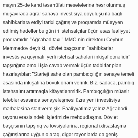
mayın 25-də kənd təsərrüfatı məsələlərinə həsr olunmuş
müşavirədə aqrar sahəyə investisiya qoyuluşu ilə bağlı
sahibkarlara etdiyi tarixi çağırış və proqramda müəyyən
edilmiş hədəflər bu gün iri istehsalçılar üçün əsas fəaliyyət
proqramıdır. "Ağcabəditaxıl" MMC-nin direktoru Ceyhun
Məmmədov deyir ki, dövlət başçısının "sahibkarlar
investisiya qoymalı, yerli istehsal sahələri inkişaf etməlidir"
tapşırığına əməli işlə cavab vermək üçün tədbirlər planı
hazırlayıblar: "Starteji sahə olan pambıqçılığın sənaye təməli
əsasında inkişafına böyük önəm veririk. Biz, sadəcə, pambıq
istehsalını artırmaqla kifayətlənmirik. Pambıqçılığın müasir
tələblər əsasında sənayələşməsi üzrə yeni investisiya
mərhələsinə start vermişik. Fəaliyyətimiz yalnız Ağcabədi
rayonu ərazisindəki işlərimizlə məhdudlaşmır. Dövlət
başçısının tapşırıq və tövsiyələrinə, regional ixtisaslaşma
çağırışlarına uyğun olaraq, digər rayonlarda da geniş