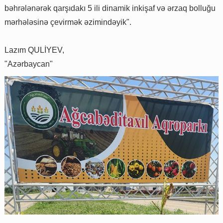
bəhrələnərək qarşıdakı 5 ili dinamik inkişaf və ərzaq bolluğu
mərhələsinə çevirmək əzimindəyik".
Lazım QULİYEV,
"Azərbaycan"