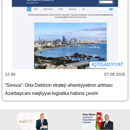
İQTİSADİYYAT
12:49
07.08.2026
“Sinxua”: Orta Dəhlizin strateji əhəmiyyətinin artması
Azərbaycanı nəqliyyat-logistika habına çevirir