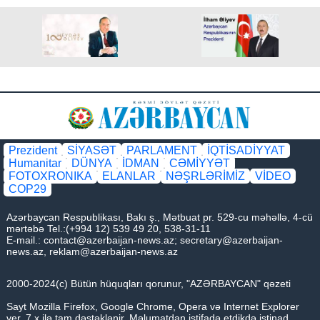
Prezident
SİYASƏT
PARLAMENT
İQTİSADİYYAT
Humanitar
DÜNYA
İDMAN
CƏMİYYƏT
FOTOXRONIKA
ELANLAR
NƏŞRLƏRİMİZ
VİDEO
COP29
Azərbaycan Respublikası, Bakı ş., Mətbuat pr. 529-cu məhəllə, 4-cü
mərtəbə Tel.:(+994 12) 539 49 20, 538-31-11
E-mail.:
contact@azerbaijan-news.az
;
secretary@azerbaijan-
news.az
,
reklam@azerbaijan-news.az
2000-2024(c) Bütün hüquqları qorunur, "AZƏRBAYCAN" qəzeti
Sayt Mozilla Firefox, Google Chrome, Opera və Internet Explorer
ver. 7.x ilə tam dəstəklənir. Məlumatdan istifadə etdikdə istinad