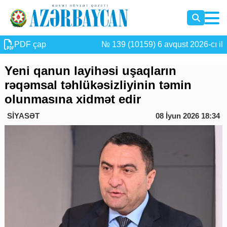
PDF çap
№ 139 (10159) 6 avqust 2026-cı il
Yeni qanun layihəsi uşaqların
rəqəmsal təhlükəsizliyinin təmin
olunmasına xidmət edir
SİYASƏT
08 İyun 2026 18:34