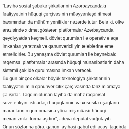
“Layihə sosial şəbəkə şirkətlərinin Azərbaycandakı
fəaliyyətinin hüquqi çərçivəsinin müəyyənləşdirilməsi
baxımından da mühüm yeniliklər nəzərdə tutur. Belə ki, ölkə
ərazisində xidmət göstərən platformalar Azərbaycanda
qeydiyyatdan keçməli, dövlət qurumları ilə operativ əlaqə
imkanları yaratmalı və qanunvericiliyin tələblərinə əməl
etməlidirlər. Bu yanaşma dövlət qurumları ilə beynəlxalq
rəqəmsal platformalar arasında hüquqi münasibətlərin daha
sistemli şəkildə qurulmasına imkan verəcək.
Bu gün bir çox ölkələr böyük texnologiya şirkətlərinin
fəaliyyətini milli qanunvericilik çərçivəsində tənzimləməyə
çalışırlar. Təqdim olunan layihə də məhz rəqəmsal
suverenliyin, istifadəçi hüquqlarının və xüsusilə uşaqların
maraqlarının qorunmasına yönəlmiş müasir hüquqi
mexanizmlər formalaşdırır”, - deyə deputat vurğulayıb.
Onun sözlərinə görə, qanun layihəsi qəbul ediləcəyi təqdirdə