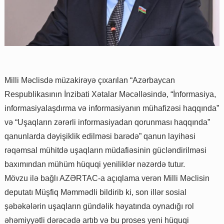
Milli Məclisdə müzakirəyə çıxarılan “Azərbaycan
Respublikasının İnzibati Xətalar Məcəlləsində, “İnformasiya,
informasiyalaşdırma və informasiyanın mühafizəsi haqqında”
və “Uşaqların zərərli informasiyadan qorunması haqqında”
qanunlarda dəyişiklik edilməsi barədə” qanun layihəsi
rəqəmsal mühitdə uşaqların müdafiəsinin gücləndirilməsi
baxımından mühüm hüquqi yeniliklər nəzərdə tutur.
Mövzu ilə bağlı AZƏRTAC-a açıqlama verən Milli Məclisin
deputatı Müşfiq Məmmədli bildirib ki, son illər sosial
şəbəkələrin uşaqların gündəlik həyatında oynadığı rol
əhəmiyyətli dərəcədə artıb və bu proses yeni hüquqi