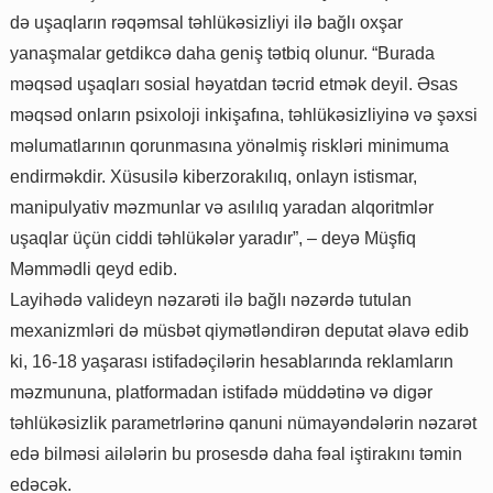
də uşaqların rəqəmsal təhlükəsizliyi ilə bağlı oxşar
yanaşmalar getdikcə daha geniş tətbiq olunur. “Burada
məqsəd uşaqları sosial həyatdan təcrid etmək deyil. Əsas
məqsəd onların psixoloji inkişafına, təhlükəsizliyinə və şəxsi
məlumatlarının qorunmasına yönəlmiş riskləri minimuma
endirməkdir. Xüsusilə kiberzorakılıq, onlayn istismar,
manipulyativ məzmunlar və asılılıq yaradan alqoritmlər
uşaqlar üçün ciddi təhlükələr yaradır”, – deyə Müşfiq
Məmmədli qeyd edib.
Layihədə valideyn nəzarəti ilə bağlı nəzərdə tutulan
mexanizmləri də müsbət qiymətləndirən deputat əlavə edib
ki, 16-18 yaşarası istifadəçilərin hesablarında reklamların
məzmununa, platformadan istifadə müddətinə və digər
təhlükəsizlik parametrlərinə qanuni nümayəndələrin nəzarət
edə bilməsi ailələrin bu prosesdə daha fəal iştirakını təmin
edəcək.