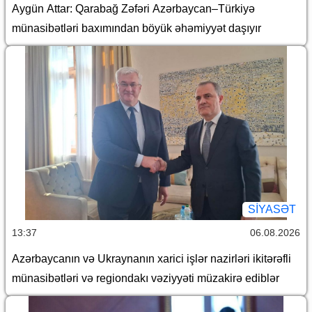
Aygün Attar: Qarabağ Zəfəri Azərbaycan–Türkiyə
münasibətləri baxımından böyük əhəmiyyət daşıyır
SİYASƏT
13:37
06.08.2026
Azərbaycanın və Ukraynanın xarici işlər nazirləri ikitərəfli
münasibətləri və regiondakı vəziyyəti müzakirə ediblər