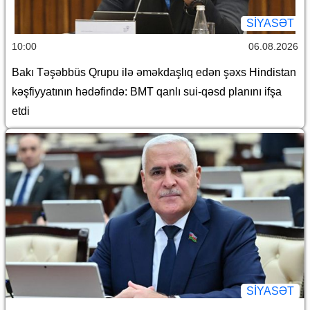
SİYASƏT
10:00
06.08.2026
Bakı Təşəbbüs Qrupu ilə əməkdaşlıq edən şəxs Hindistan
kəşfiyyatının hədəfində: BMT qanlı sui-qəsd planını ifşa
etdi
SİYASƏT