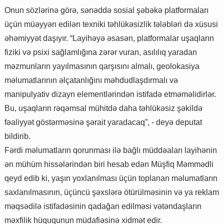
Onun sözlərinə görə, sənəddə sosial şəbəkə platformaları
üçün müəyyən edilən texniki təhlükəsizlik tələbləri də xüsusi
əhəmiyyət daşıyır. “Layihəyə əsasən, platformalar uşaqların
fiziki və psixi sağlamlığına zərər vuran, asılılıq yaradan
məzmunların yayılmasının qarşısını almalı, geolokasiya
məlumatlarının əlçatanlığını məhdudlaşdırmalı və
manipulyativ dizayn elementlərindən istifadə etməməlidirlər.
Bu, uşaqların rəqəmsal mühitdə daha təhlükəsiz şəkildə
fəaliyyət göstərməsinə şərait yaradacaq”, - deyə deputat
bildirib.
Fərdi məlumatların qorunması ilə bağlı müddəaları layihənin
ən mühüm hissələrindən biri hesab edən Müşfiq Məmmədli
qeyd edib ki, yaşın yoxlanılması üçün toplanan məlumatların
saxlanılmasının, üçüncü şəxslərə ötürülməsinin və ya reklam
məqsədilə istifadəsinin qadağan edilməsi vətəndaşların
məxfilik hüququnun müdafiəsinə xidmət edir.