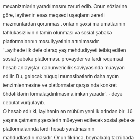
mexanizmlərin yaradılmasını zəruri edib. Onun sözlərinə
görə, layihənin əsas məqsədi uşaqların zərərli
məzmunlardan qorunması, onların şəxsi məlumatlarının
təhlükəsizliyinin təmin olunması və sosial şəbəkə
platformalarının məsuliyyətinin artırılmasıdır.
“Layihədə ilk dəfə olaraq yaş məhdudiyyəti tətbiq edilən
sosial şəbəkə platforması, provayder və fərdi rəqəmsal
hesab anlayışları qanunvericilik səviyyəsində müəyyən
edilir. Bu, gələcək hüquqi münasibətlərin daha aydın
tənzimlənməsinə və platformalar qarşısında konkret
öhdəliklərin formalaşdırılmasına imkan yaradır”, - deyə
deputat vurğulayıb.
O hesab edir ki, layihənin ən mühüm yeniliklərindən biri 16
yaşına çatmamış şəxslərin müəyyən ediləcək sosial şəbəkə
platformalarında fərdi hesab yaratmasının
məhdudlaşdırılmasıdır. Onun fikrincə, beynəlxalq təcrübədə