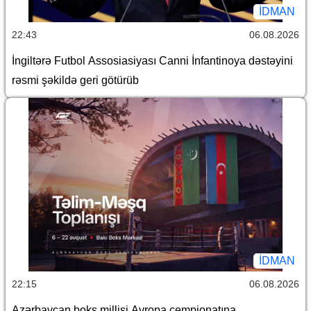
İDMAN
22:43
06.08.2026
İngiltərə Futbol Assosiasiyası Canni İnfantinoya dəstəyini
rəsmi şəkildə geri götürüb
İDMAN
22:15
06.08.2026
Azərbaycan boks millisi Avropa çempionatına