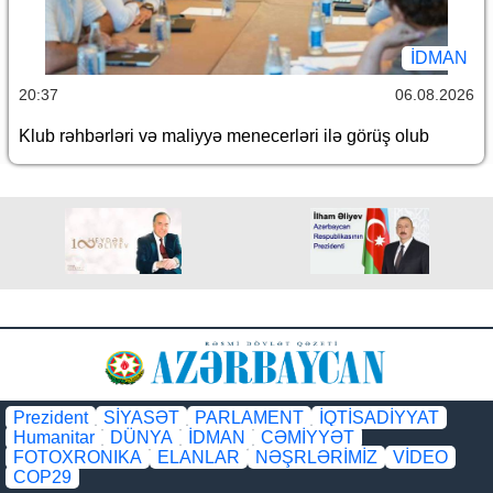
İDMAN
20:37
06.08.2026
Klub rəhbərləri və maliyyə menecerləri ilə görüş olub
Prezident
SİYASƏT
PARLAMENT
İQTİSADİYYAT
Humanitar
DÜNYA
İDMAN
CƏMİYYƏT
FOTOXRONIKA
ELANLAR
NƏŞRLƏRİMİZ
VİDEO
COP29