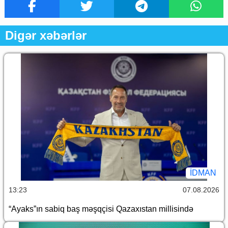
Digər xəbərlər
İDMAN
13:23
07.08.2026
“Ayaks”ın sabiq baş məşqçisi Qazaxıstan millisində