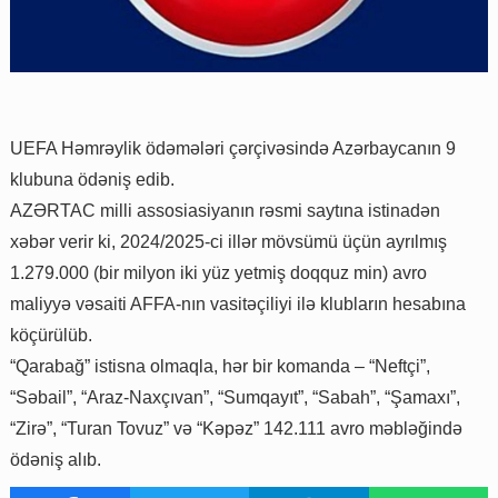
UEFA Həmrəylik ödəmələri çərçivəsində Azərbaycanın 9
klubuna ödəniş edib.
AZƏRTAC milli assosiasiyanın rəsmi saytına istinadən
xəbər verir ki, 2024/2025-ci illər mövsümü üçün ayrılmış
1.279.000 (bir milyon iki yüz yetmiş doqquz min) avro
maliyyə vəsaiti AFFA-nın vasitəçiliyi ilə klubların hesabına
köçürülüb.
“Qarabağ” istisna olmaqla, hər bir komanda – “Neftçi”,
“Səbail”, “Araz-Naxçıvan”, “Sumqayıt”, “Sabah”, “Şamaxı”,
“Zirə”, “Turan Tovuz” və “Kəpəz” 142.111 avro məbləğində
ödəniş alıb.