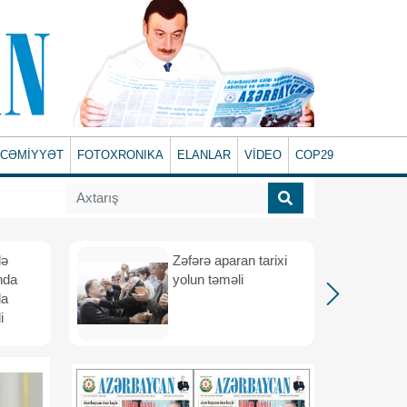
CƏMİYYƏT
FOTOXRONIKA
ELANLAR
VİDEO
COP29
lə
Zəfərə aparan tarixi
nda
yolun təməli
da
i