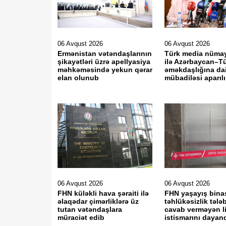
06 Avqust 2026
06 Avqust 2026
Ermənistan vətəndaşlarının
Türk media nümay
şikayətləri üzrə apellyasiya
ilə Azərbaycan–T
məhkəməsində yekun qərar
əməkdaşlığına dair
elan olunub
mübadiləsi aparıl
06 Avqust 2026
06 Avqust 2026
FHN küləkli hava şəraiti ilə
FHN yaşayış bina
əlaqədar çimərliklərə üz
təhlükəsizlik tələ
tutan vətəndaşlara
cavab verməyən li
müraciət edib
istismarını dayan