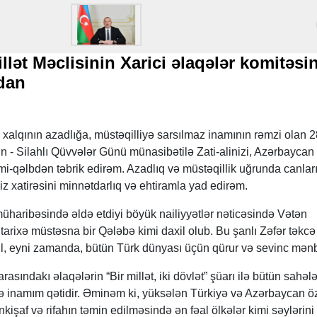
lət Məclisinin Xarici əlaqələr komitəsi
dan
xalqının azadlığa, müstəqilliyə sarsılmaz inamının rəmzi olan 
un - Silahlı Qüvvələr Günü münasibətilə Zati-alinizi, Azərbaycan
i-qəlbdən təbrik edirəm. Azadlıq və müstəqillik uğrunda canları
iz xatirəsini minnətdarlıq və ehtiramla yad edirəm.
üharibəsində əldə etdiyi böyük nailiyyətlər nəticəsində Vətən
tarixə müstəsna bir Qələbə kimi daxil olub. Bu şanlı Zəfər təkcə
l, eyni zamanda, bütün Türk dünyası üçün qürur və sevinc mənb
rasındakı əlaqələrin “Bir millət, iki dövlət” şüarı ilə bütün sahəl
inamım qətidir. Əminəm ki, yüksələn Türkiyə və Azərbaycan ö
inkişaf və rifahın təmin edilməsində ən fəal ölkələr kimi səylərini