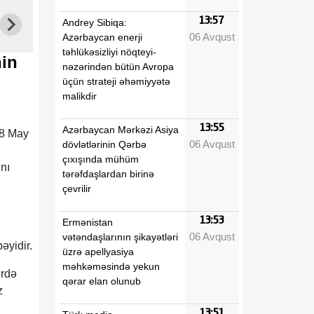
13:57
Andrey Sibiqa:
06 Avqust
Azərbaycan enerji
təhlükəsizliyi nöqteyi-
nin
nəzərindən bütün Avropa
üçün strateji əhəmiyyətə
malikdir
13:55
Azərbaycan Mərkəzi Asiya
28 May
06 Avqust
dövlətlərinin Qərbə
çıxışında mühüm
nı
tərəfdaşlardan birinə
çevrilir
13:53
Ermənistan
06 Avqust
vətəndaşlarının şikayətləri
əyidir.
üzrə apellyasiya
məhkəməsində yekun
ərdə
qərar elan olunub
z
13:51