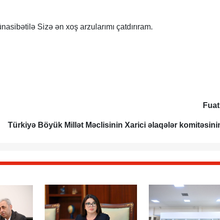
ünasibətilə Sizə ən xoş arzularımı çatdırıram.
Fuat
Türkiyə Böyük Millət Məclisinin Xarici əlaqələr komitəsini