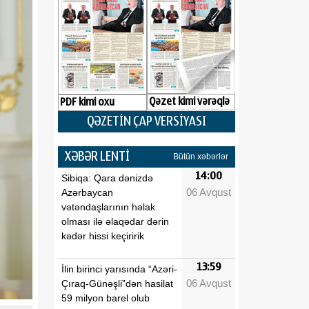
Qəzet kimi vərəqlə
PDF kimi oxu
QƏZETİN ÇAP VERSİYASI
XƏBƏR LENTİ
Bütün xəbərlər
14:00
Sibiqa: Qara dənizdə
06 Avqust
Azərbaycan
vətəndaşlarının həlak
olması ilə əlaqədar dərin
kədər hissi keçiririk
13:59
İlin birinci yarısında “Azəri-
06 Avqust
Çıraq-Günəşli”dən hasilat
59 milyon barel olub