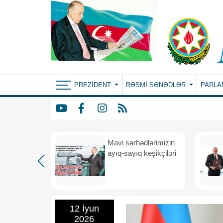
PREZIDENT
RƏSMI SƏNƏDLƏR
PARLA
Mavi sərhədlərimizin
nın
ayıq-sayıq keşikçiləri
eni dövr
12 İyun
2026