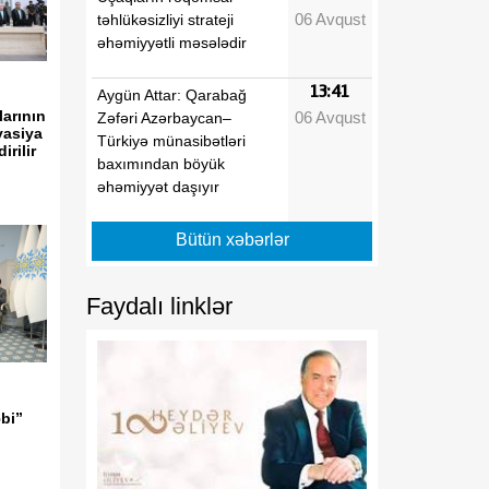
06 Avqust
təhlükəsizliyi strateji
əhəmiyyətli məsələdir
13:41
Aygün Attar: Qarabağ
arının
06 Avqust
Zəfəri Azərbaycan–
yasiya
Türkiyə münasibətləri
rilir
baxımından böyük
əhəmiyyət daşıyır
13:39
Ermənistan
Bütün xəbərlər
06 Avqust
vətəndaşlarının şikayətləri
üzrə apellyasiya
Faydalı linklər
məhkəməsi davam etdirilir
13:37
Azərbaycanın və
06 Avqust
Ukraynanın xarici işlər
nazirləri ikitərəfli
bi”
münasibətləri və
regiondakı vəziyyəti
müzakirə ediblər