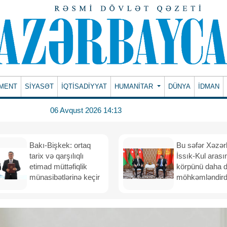
MENT
SİYASƏT
İQTİSADİYYAT
HUMANITAR
DÜNYA
İDMAN
06 Avqust 2026 14:13
Bakı-Bişkek: ortaq
Bu səfər Xəzər
tarix və qarşılıqlı
İssık-Kul arası
etimad müttəfiqlik
körpünü daha 
münasibətlərinə keçir
möhkəmləndird