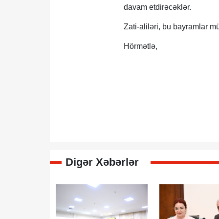
davam etdirəcəklər.
Zati-aliləri, bu bayramlar m
Hörmətlə,
Digər Xəbərlər