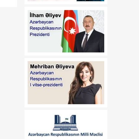
13:35
FHN küləkli hava şəraiti ilə
06 Avqust
əlaqədar çimərliklərə üz
tutan vətəndaşlara
müraciət edib
13:33
Alimlər qlobal demoqrafik
06 Avqust
proseslərlə bağlı tədqiqat
aparıblar
13:31
Beş icra hakimiyyəti İT
06 Avqust
sistemlərini “Hökumət
buludu”na köçürüb
13:29
Konfrans Liqası:
06 Avqust
“Qarabağ” bu gün Kiev
“Dinamo”su ilə
qarşılaşacaq
13:27
ÜST: Dünyada viral