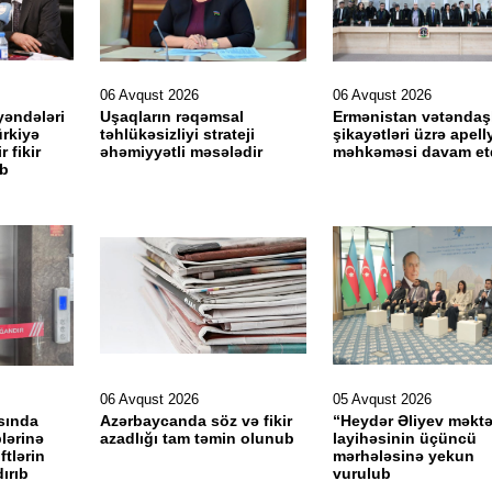
06 Avqust 2026
06 Avqust 2026
əndələri
Uşaqların rəqəmsal
Ermənistan vətəndaşl
ürkiyə
təhlükəsizliyi strateji
şikayətləri üzrə apell
 fikir
əhəmiyyətli məsələdir
məhkəməsi davam etdi
ıb
06 Avqust 2026
05 Avqust 2026
sında
Azərbaycanda söz və fikir
“Heydər Əliyev məktə
blərinə
azadlığı tam təmin olunub
layihəsinin üçüncü
ftlərin
mərhələsinə yekun
dırıb
vurulub