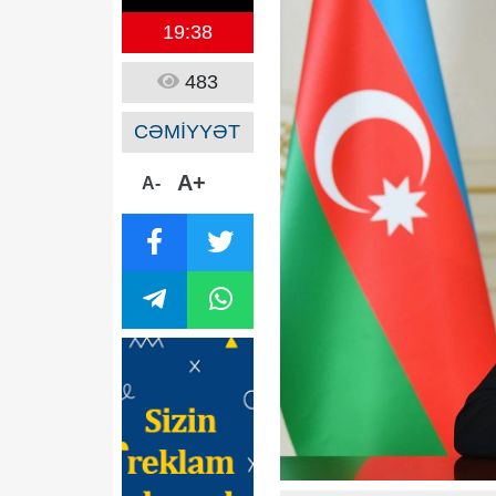
19:38
483
CƏMİYYƏT
A+
A-