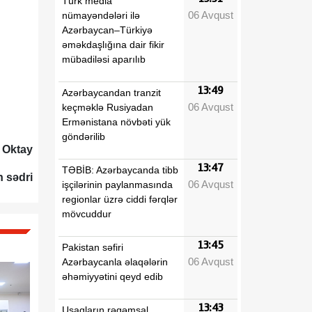
Türk media
06 Avqust
nümayəndələri ilə
Azərbaycan–Türkiyə
əməkdaşlığına dair fikir
mübadiləsi aparılıb
13:49
Azərbaycandan tranzit
06 Avqust
keçməklə Rusiyadan
Ermənistana növbəti yük
göndərilib
 Oktay
13:47
TƏBİB: Azərbaycanda tibb
n sədri
06 Avqust
işçilərinin paylanmasında
regionlar üzrə ciddi fərqlər
mövcuddur
13:45
Pakistan səfiri
06 Avqust
Azərbaycanla əlaqələrin
əhəmiyyətini qeyd edib
13:43
Uşaqların rəqəmsal