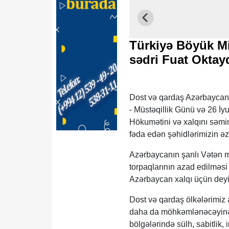
Türkiyə Böyük Mil
sədri Fuat Oktay
Dost və qardaş Azərbaycan 
- Müstəqillik Günü və 26 İy
Hökumətini və xalqını səmim
fəda edən şəhidlərimizin əz
Azərbaycanın şanlı Vətən m
torpaqlarının azad edilməsi 
Azərbaycan xalqı üçün deyi
Dost və qardaş ölkələrimiz a
daha da möhkəmlənəcəyinə 
bölgələrində sülh, sabitlik, 