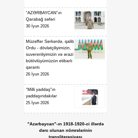
“AZƏRBAYCAN”ın
Qarabağ səfəri
30 İyun 2026
Müzəffər Sərkərdə, qalib
Ordu - dövlətçiliyimizin,
suverenliyimizin və ərazi
bütövlüyümüzün etibarlı
qarantı
26 İyun 2026
“Milli yaddaş"ın
yaddaşındakılar
25 İyun 2026
"Azərbaycan"-ın 1918-1920-ci illərdə
dərc olunan nömrələrinin
transliterasiyası