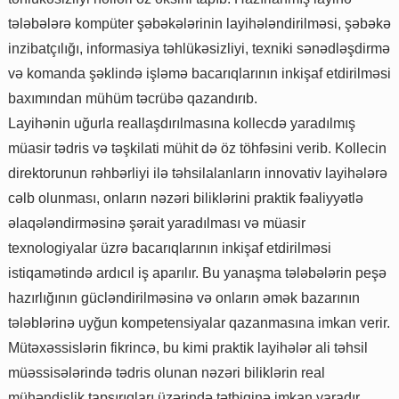
tələbələrə kompüter şəbəkələrinin layihələndirilməsi, şəbəkə
inzibatçılığı, informasiya təhlükəsizliyi, texniki sənədləşdirmə
və komanda şəklində işləmə bacarıqlarının inkişaf etdirilməsi
baxımından mühüm təcrübə qazandırıb.
Layihənin uğurla reallaşdırılmasına kollecdə yaradılmış
müasir tədris və təşkilati mühit də öz töhfəsini verib. Kollecin
direktorunun rəhbərliyi ilə təhsilalanların innovativ layihələrə
cəlb olunması, onların nəzəri biliklərini praktik fəaliyyətlə
əlaqələndirməsinə şərait yaradılması və müasir
texnologiyalar üzrə bacarıqlarının inkişaf etdirilməsi
istiqamətində ardıcıl iş aparılır. Bu yanaşma tələbələrin peşə
hazırlığının gücləndirilməsinə və onların əmək bazarının
tələblərinə uyğun kompetensiyalar qazanmasına imkan verir.
Mütəxəssislərin fikrincə, bu kimi praktik layihələr ali təhsil
müəssisələrində tədris olunan nəzəri biliklərin real
mühəndislik tapşırıqları üzərində tətbiqinə imkan yaradır,