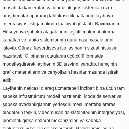
müşahidə kameraları və biometrik giriş sistemləri üzrə
araşdırmalar apararaq təhlükəsizlik həllərinin layihəyə
inteqrasiyası istiqamətində fəaliyyət göstərib. Bəyimxanım
Hüseynova şəbəkə əlaqələrinin təşkili, məlumat ötürmə
kanalları və rabitə sistemlərinin qurulması məsələlərini
işləyib. Günay Tarverdiyeva isə layihənin vizual hissəsini
hazırlayıb. O, binanın otaqlarını üçölçülü formatda
modelləşdirərək layihənin 3D təsvirini yaradıb, həmçinin
qrafik materialların və çertyojların hazırlanmasında iştirak
edib.
Layihənin nəticəsi olaraq üçmərtəbəli inzibati bina üçün tam
şəbəkə infrastrukturu modeli hazırlanıb. Modeldə server və
şəbəkə avadanlıqlarının yerləşdirilməsi, mərtəbələrarası
əlaqələrin təşkili, videomüşahidə sistemlərinin inteqrasiyası,
biometrik girişə nəzarət mexanizmləri və şəbəkə
təhlükəsizliyi həlləri öz əksini tapıb. Hazırlanmış layihə