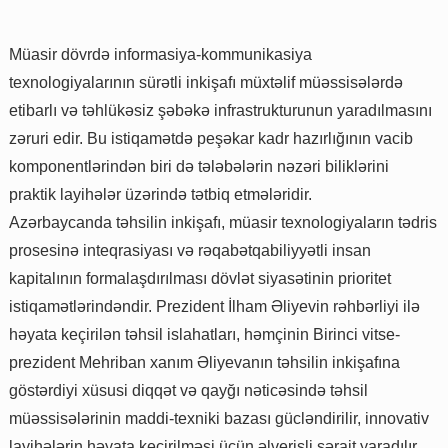
Müasir dövrdə informasiya-kommunikasiya
texnologiyalarının sürətli inkişafı müxtəlif müəssisələrdə
etibarlı və təhlükəsiz şəbəkə infrastrukturunun yaradılmasını
zəruri edir. Bu istiqamətdə peşəkar kadr hazırlığının vacib
komponentlərindən biri də tələbələrin nəzəri biliklərini
praktik layihələr üzərində tətbiq etmələridir.
Azərbaycanda təhsilin inkişafı, müasir texnologiyaların tədris
prosesinə inteqrasiyası və rəqabətqabiliyyətli insan
kapitalının formalaşdırılması dövlət siyasətinin prioritet
istiqamətlərindəndir. Prezident İlham Əliyevin rəhbərliyi ilə
həyata keçirilən təhsil islahatları, həmçinin Birinci vitse-
prezident Mehriban xanım Əliyevanın təhsilin inkişafına
göstərdiyi xüsusi diqqət və qayğı nəticəsində təhsil
müəssisələrinin maddi-texniki bazası gücləndirilir, innovativ
layihələrin həyata keçirilməsi üçün əlverişli şərait yaradılır.