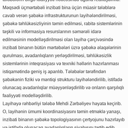
Məqsədi üçmərtəbəli inzibati bina üçün müasir tələblərə
cavab verən şəbəkə infrastrukturunun layihələndirilməsi,
şəbəkə təhlükəsizliyinin təmin edilməsi, rabitə sistemlərinin
təşkili və informasiya resurslarının səmərəli idarə
edilməsinin modelləşdirilməsi olan layihə çərçivəsində
inzibati binanın bütün mərtəbələri üzrə şəbəkə əlaqələrinin
qurulması, avadanlıqların yerləşdirilməsi, təhlükəsizlik
sistemlərinin inteqrasiyası və texniki həllərin hazırlanması
istiqamətində geniş iş aparılıb. Tələbələr tərəfindən
şəbəkənin fiziki və məntiqi strukturu layihələndirilib, istifadə
olunacaq avadanlıqlar müəyyənləşdirilib və onların qarşılıqlı
fəaliyyəti modelləşdirilib.
Layihəyə rəhbərliyi tələbə Mehdi Zərbəliyev həyata keçirib.
O, layihənin ümumi koordinasiyasını təmin etməklə yanaşı,
inzibati binanın şəbəkə topologiyasının çertyojunu hazırlayıb
və istifadə olunacaq avadanlıqların siyahısını tərtib edib.