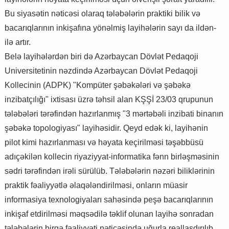
Bu siyasətin nəticəsi olaraq tələbələrin praktiki bilik və
bacarıqlarının inkişafına yönəlmiş layihələrin sayı da ildən-
ilə artır.
Belə layihələrdən biri də Azərbaycan Dövlət Pedaqoji
Universitetinin nəzdində Azərbaycan Dövlət Pedaqoji
Kollecinin (ADPK) "Kompüter şəbəkələri və şəbəkə
inzibatçılığı" ixtisası üzrə təhsil alan KŞŞİ 23/03 qrupunun
tələbələri tərəfindən hazırlanmış "3 mərtəbəli inzibati binanın
şəbəkə topologiyası" layihəsidir. Qeyd edək ki, layihənin
pilot kimi hazırlanması və həyata keçirilməsi təşəbbüsü
adıçəkilən kollecin riyaziyyat-informatika fənn birləşməsinin
sədri tərəfindən irəli sürülüb. Tələbələrin nəzəri biliklərinin
praktik fəaliyyətlə əlaqələndirilməsi, onların müasir
informasiya texnologiyaları sahəsində peşə bacarıqlarının
inkişaf etdirilməsi məqsədilə təklif olunan layihə sonradan
tələbələrin birgə fəaliyyəti nəticəsində uğurla reallaşdırılıb.