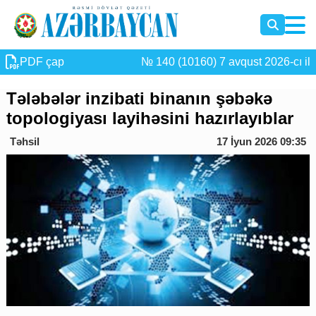
PDF çap
№ 140 (10160) 7 avqust 2026-cı il
Tələbələr inzibati binanın şəbəkə
topologiyası layihəsini hazırlayıblar
Təhsil
17 İyun 2026 09:35