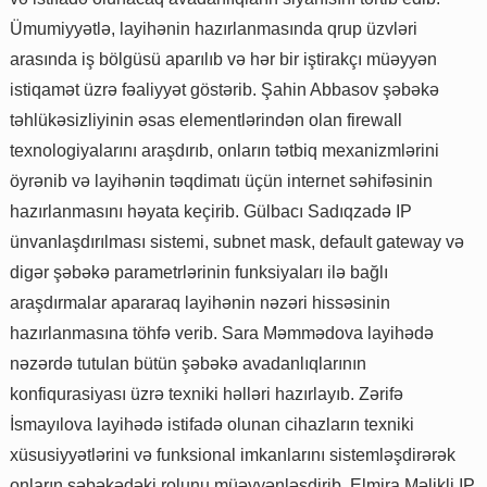
Ümumiyyətlə, layihənin hazırlanmasında qrup üzvləri
arasında iş bölgüsü aparılıb və hər bir iştirakçı müəyyən
istiqamət üzrə fəaliyyət göstərib. Şahin Abbasov şəbəkə
təhlükəsizliyinin əsas elementlərindən olan firewall
texnologiyalarını araşdırıb, onların tətbiq mexanizmlərini
öyrənib və layihənin təqdimatı üçün internet səhifəsinin
hazırlanmasını həyata keçirib. Gülbacı Sadıqzadə IP
ünvanlaşdırılması sistemi, subnet mask, default gateway və
digər şəbəkə parametrlərinin funksiyaları ilə bağlı
araşdırmalar apararaq layihənin nəzəri hissəsinin
hazırlanmasına töhfə verib. Sara Məmmədova layihədə
nəzərdə tutulan bütün şəbəkə avadanlıqlarının
konfiqurasiyası üzrə texniki həlləri hazırlayıb. Zərifə
İsmayılova layihədə istifadə olunan cihazların texniki
xüsusiyyətlərini və funksional imkanlarını sistemləşdirərək
onların şəbəkədəki rolunu müəyyənləşdirib. Elmira Məlikli IP