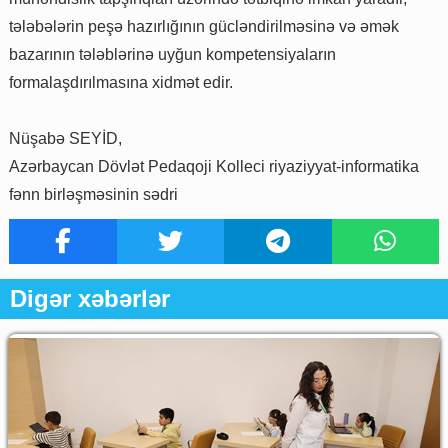
tələbələrin peşə hazırlığının gücləndirilməsinə və əmək
bazarının tələblərinə uyğun kompetensiyaların
formalaşdırılmasına xidmət edir.
Nüşabə SEYİD,
Azərbaycan Dövlət Pedaqoji Kolleci riyaziyyat-informatika
fənn birləşməsinin sədri
Digər xəbərlər