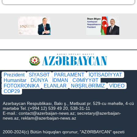
Prezident
SİYASƏT
PARLAMENT
İQTİSADİYYAT
Humanitar
DÜNYA
İDMAN
CƏMİYYƏT
FOTOXRONIKA
ELANLAR
NƏŞRLƏRİMİZ
VİDEO
COP29
Azərbaycan Respublikası, Bakı ş., Mətbuat pr. 529-cu məhəllə, 4-cü
mərtəbə Tel.:(+994 12) 539 49 20, 538-31-11
E-mail.:
contact@azerbaijan-news.az
;
secretary@azerbaijan-
news.az
,
reklam@azerbaijan-news.az
2000-2024(c) Bütün hüquqları qorunur, "AZƏRBAYCAN" qəzeti