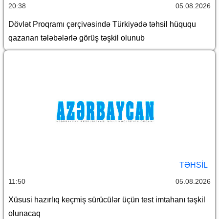
20:38
05.08.2026
Dövlət Proqramı çərçivəsində Türkiyədə təhsil hüququ
qazanan tələbələrlə görüş təşkil olunub
TƏHSIL
11:50
05.08.2026
Xüsusi hazırlıq keçmiş sürücülər üçün test imtahanı təşkil
olunacaq