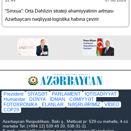
“Sinxua”: Orta Dəhlizin strateji əhəmiyyətinin artması
Azərbaycanı nəqliyyat-logistika habına çevirir
Prezident
SİYASƏT
PARLAMENT
İQTİSADİYYAT
Humanitar
DÜNYA
İDMAN
CƏMİYYƏT
FOTOXRONIKA
ELANLAR
NƏŞRLƏRİMİZ
VİDEO
COP29
Azərbaycan Respublikası, Bakı ş., Mətbuat pr. 529-cu məhəllə, 4-cü
mərtəbə Tel.:(+994 12) 539 49 20, 538-31-11
E-mail.:
contact@azerbaijan-news.az
;
secretary@azerbaijan-