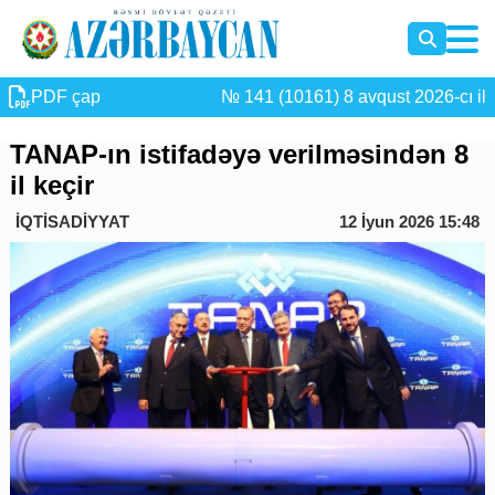
PDF çap
№ 141 (10161) 8 avqust 2026-cı il
TANAP-ın istifadəyə verilməsindən 8
il keçir
İQTİSADİYYAT
12 İyun 2026 15:48