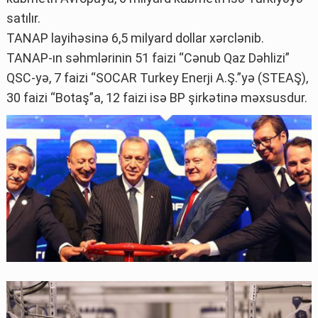
satılır.
TANAP layihəsinə 6,5 milyard dollar xərclənib.
TANAP-ın səhmlərinin 51 faizi “Cənub Qaz Dəhlizi”
QSC-yə, 7 faizi “SOCAR Turkey Enerji A.Ş.”yə (STEAŞ),
30 faizi “Botaş”a, 12 faizi isə BP şirkətinə məxsusdur.