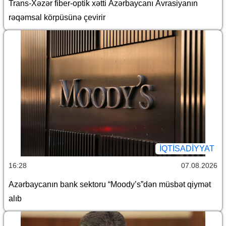
Trans-Xəzər fiber-optik xətti Azərbaycanı Avrasiyanın
rəqəmsal körpüsünə çevirir
İQTİSADİYYAT
16:28
07.08.2026
Azərbaycanın bank sektoru “Moody’s”dən müsbət qiymət
alıb