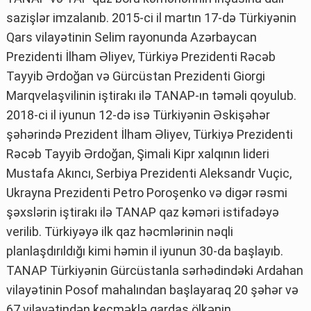
sazişlər imzalanıb. 2015-ci il martın 17-də Türkiyənin
Qars vilayətinin Selim rayonunda Azərbaycan
Prezidenti İlham Əliyev, Türkiyə Prezidenti Rəcəb
Tayyib Ərdoğan və Gürcüstan Prezidenti Giorgi
Marqvelaşvilinin iştirakı ilə TANAP-ın təməli qoyulub.
2018-ci il iyunun 12-də isə Türkiyənin Əskişəhər
şəhərində Prezident İlham Əliyev, Türkiyə Prezidenti
Rəcəb Tayyib Ərdoğan, Şimali Kipr xalqının lideri
Mustafa Akıncı, Serbiya Prezidenti Aleksandr Vuçic,
Ukrayna Prezidenti Petro Poroşenko və digər rəsmi
şəxslərin iştirakı ilə TANAP qaz kəməri istifadəyə
verilib. Türkiyəyə ilk qaz həcmlərinin nəqli
planlaşdırıldığı kimi həmin il iyunun 30-da başlayıb.
TANAP Türkiyənin Gürcüstanla sərhədindəki Ardahan
vilayətinin Posof mahalından başlayaraq 20 şəhər və
67 vilayətindən keçməklə qardaş ölkənin