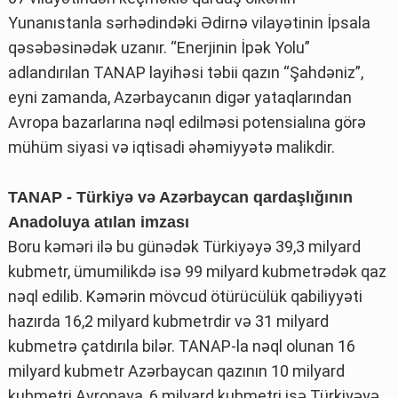
Yunanıstanla sərhədindəki Ədirnə vilayətinin İpsala
qəsəbəsinədək uzanır. “Enerjinin İpək Yolu”
adlandırılan TANAP layihəsi təbii qazın “Şahdəniz”,
eyni zamanda, Azərbaycanın digər yataqlarından
Avropa bazarlarına nəql edilməsi potensialına görə
mühüm siyasi və iqtisadi əhəmiyyətə malikdir.
TANAP - Türkiyə və Azərbaycan qardaşlığının
Anadoluya atılan imzası
Boru kəməri ilə bu günədək Türkiyəyə 39,3 milyard
kubmetr, ümumilikdə isə 99 milyard kubmetrədək qaz
nəql edilib. Kəmərin mövcud ötürücülük qabiliyyəti
hazırda 16,2 milyard kubmetrdir və 31 milyard
kubmetrə çatdırıla bilər. TANAP-la nəql olunan 16
milyard kubmetr Azərbaycan qazının 10 milyard
kubmetri Avropaya, 6 milyard kubmetri isə Türkiyəyə