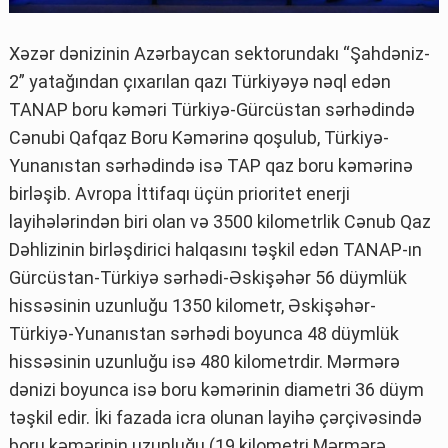
Xəzər dənizinin Azərbaycan sektorundakı “Şahdəniz-
2” yatağından çıxarılan qazı Türkiyəyə nəql edən
TANAP boru kəməri Türkiyə-Gürcüstan sərhədində
Cənubi Qafqaz Boru Kəmərinə qoşulub, Türkiyə-
Yunanıstan sərhədində isə TAP qaz boru kəmərinə
birləşib. Avropa İttifaqı üçün prioritet enerji
layihələrindən biri olan və 3500 kilometrlik Cənub Qaz
Dəhlizinin birləşdirici halqasını təşkil edən TANAP-ın
Gürcüstan-Türkiyə sərhədi-Əskişəhər 56 düymlük
hissəsinin uzunluğu 1350 kilometr, Əskişəhər-
Türkiyə-Yunanıstan sərhədi boyunca 48 düymlük
hissəsinin uzunluğu isə 480 kilometrdir. Mərmərə
dənizi boyunca isə boru kəmərinin diametri 36 düym
təşkil edir. İki fazada icra olunan layihə çərçivəsində
boru kəmərinin uzunluğu (19 kilometri Mərmərə