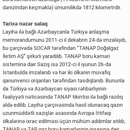
dənizindən keçməklə) ümumilikdə 1812 kilometrdir.
Tarixə nəzər salaq
Layihə ilə bağlı Azərbaycanla Türkiyə anlaşma
memorandumunu 2011-ci il dekabrın 24-də imzalayıb,
bu çərçivədə SOCAR tərəfindən “TANAP Doğalgaz
İletim AŞ” şirkəti yaradılıb. TANAP boru kəməri
sisteminə dair Saziş isə 2012-ci il iyunun 26-da
İstanbulda imzalanıb və hər iki ölkənin müvafiq
qanunverici orqanları tərəfindən təsdiqlənib. Bununla
da Türkiyə və Azərbaycan siyasi rəhbərliyinin
fəaliyyəti nəticəsində TANAP tikintisi ilə bağlı razılıq
əldə edilib. Layihə çərçivəsində hasil olunacaq qazın
uzunmüddətli sazişlər əsasında Avropa İttifaqı
ölkələrinə ixrac edilməsi üçün mühüm addımlar atılıb,
TANAP və TAP qaz boru kəmərlərinin inşasına dair