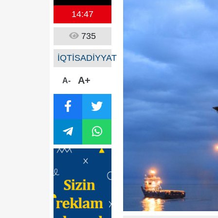
14:47
735
İQTİSADİYYAT
A+
A-