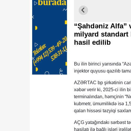
“Şahdəniz Alfa” 
milyard standart
hasil edilib
Bu ilin birinci yarısında “A
injektor quyusu qazılıb tam
AZƏRTAC bp şirkətinin cari i
xəbər verir ki, 2025-ci ili
terminalından, həmçinin “Ne
kubmetr, ümumilikdə isə 1,5 
qalan hissəsi təzyiqi saxla
AÇG yatağındakı sərbəst təbi
hasilatı ilə bağlı işləri ir