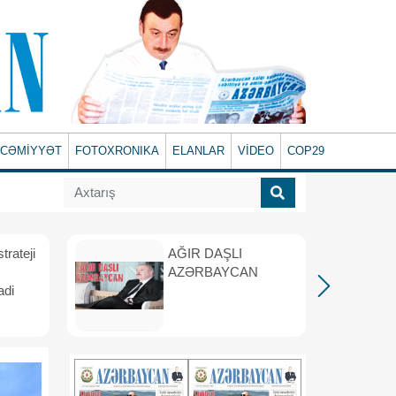
CƏMİYYƏT
FOTOXRONIKA
ELANLAR
VİDEO
COP29
rateji
AĞIR DAŞLI
AZƏRBAYCAN
adi