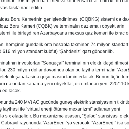
 təxminən 106 milyon barel neft və kondensat ixrac edib ki, bu hə
asitəsilə nəql edilib.
fqaz Boru Kəmərinin genişləndirilməsi (CQBKG) sistemi də dax
qaz Boru Kəməri (CQBK) və terminalın qaz emalı obyektlərini
temi ilə birləşdirən Azərbaycana məxsus qaz kəməri ilə ixrac o
ldan, həmçinin gündəlik orta hesabla təxminən 74 milyon standart
 616 milyon standart kubfut) “Şahdəniz” qazı göndərilib.
nalının investorları “Səngəçal” terminalının elektrikləşdirilməsi
lər. 230 milyon dollar dəyərində olan bu layihə terminalın “Azər
t elektrik şəbəkəsinə qoşulmasını təmin edəcək. Bunun üçün ter
həm də ondan kənarda yeni obyektlər, o cümlədən yeni 220/110 
a ediləcək.
nunda 240 MVt AC gücündə günəş elektrik stansiyasının tikintis
 layihəsi ilə “virtual enerji ötürmə mexanizmi” adlanan yeni
ə sıx əlaqəlidir. Bu mexanizmə əsasən, “Şəfəq” stansiyası elekt
u Cəbrayıl rayonunda “AzərEnerji”yə verəcək, “AzərEnerji” isə s