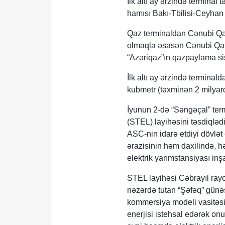
İlk altı ay ərzində terminal
hamısı Bakı-Tbilisi-Ceyhan v
Qaz terminaldan Cənubi Qa
olmaqla əsasən Cənubi Qaf
“Azəriqaz”ın qazpaylama sis
İlk altı ay ərzində termina
kubmetr (təxminən 2 milyard
İyunun 2-də “Səngəçal” termi
(STEL) layihəsini təsdiqlədi
ASC-nin idarə etdiyi dövlə
ərazisinin həm daxilində, 
elektrik yarımstansiyası inş
STEL layihəsi Cəbrayıl rayo
nəzərdə tutan “Şəfəq” günəş
kommersiya modeli vasitəsil
enerjisi istehsal edərək on