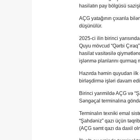
hasilatın pay bölgüsü saziş
AÇG yatağının çıxarıla bilən
düşünülür.
2025-ci ilin birinci yarısınd
Quyu mövcud “Qərbi Çıraq” p
hasilat vasitəsilə qiymətl
işlənmə planlarını qurmaq
Hazırda həmin quyudan ilk q
birləşdirmə işləri davam edi
Birinci yarımildə AÇG və “Şa
Səngəçal terminalına gönd
Terminalın texniki emal sis
“Şahdəniz” qazı üçün təqrib
(AÇG səmt qazı da daxil olm