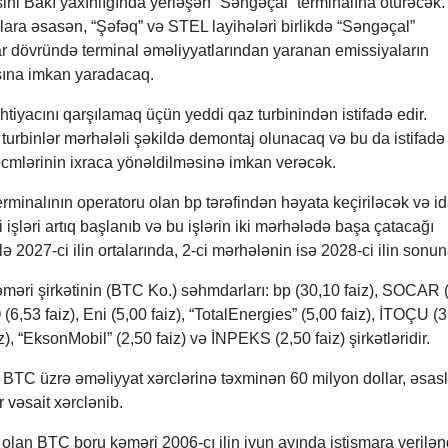
sini Bakı yaxınlığında yerləşən “Səngəçal” terminalına ötürəcək.
lara əsasən, “Şəfəq” və STEL layihələri birlikdə “Səngəçal”
ar dövründə terminal əməliyyatlarından yaranan emissiyaların
sına imkan yaradacaq.
htiyacını qarşılamaq üçün yeddi qaz turbinindən istifadə edir.
 turbinlər mərhələli şəkildə demontaj olunacaq və bu da istifadə
mlərinin ixraca yönəldilməsinə imkan verəcək.
rminalının operatoru olan bp tərəfindən həyata keçiriləcək və i
i işləri artıq başlanıb və bu işlərin iki mərhələdə başa çatacağı
lə 2027-ci ilin ortalarında, 2-ci mərhələnin isə 2028-ci ilin sonu
məri şirkətinin (BTC Ko.) səhmdarları: bp (30,10 faiz), SOCAR 
(6,53 faiz), Eni (5,00 faiz), “TotalEnergies” (5,00 faiz), İTOÇU (
), “EksonMobil” (2,50 faiz) və İNPEKS (2,50 faiz) şirkətləridir.
da BTC üzrə əməliyyat xərclərinə təxminən 60 milyon dollar, əsasl
r vəsait xərclənib.
olan BTC boru kəməri 2006-cı ilin iyun ayında istismara verilə