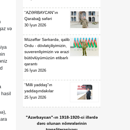
“AZƏRBAYCAN”ın
Qarabağ səfəri
m
30 İyun 2026
qaz və
Müzəffər Sərkərdə, qalib
Ordu - dövlətçiliyimizin,
siya
suverenliyimizin və ərazi
nin
bütövlüyümüzün etibarlı
əniz
qarantı
ud
26 İyun 2026
“Milli yaddaş"ın
a
yaddaşındakılar
 hasil
25 İyun 2026
ə),
"Azərbaycan"-ın 1918-1920-ci illərdə
lara
dərc olunan nömrələrinin
transliterasiyası