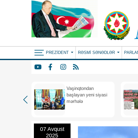
PREZIDENT
RƏSMI SƏNƏDLƏR
PARLA
rdən
Vaşinqtondan
hə
başlayan yeni siyasi
mərhələ
07 Avqust
2025