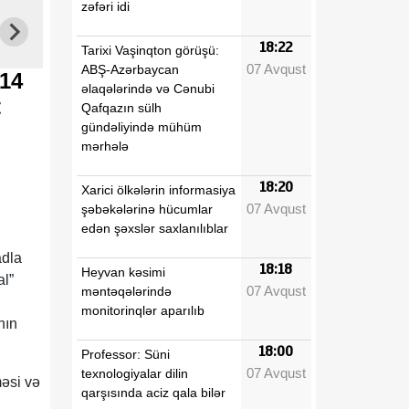
zəfəri idi
18:22
Tarixi Vaşinqton görüşü:
07 Avqust
ABŞ-Azərbaycan
 14
əlaqələrində və Cənubi
t
Qafqazın sülh
gündəliyində mühüm
mərhələ
18:20
Xarici ölkələrin informasiya
07 Avqust
şəbəkələrinə hücumlar
edən şəxslər saxlanılıblar
adla
18:18
Heyvan kəsimi
al”
07 Avqust
məntəqələrində
monitorinqlər aparılıb
nın
18:00
Professor: Süni
07 Avqust
texnologiyalar dilin
məsi və
qarşısında aciz qala bilər