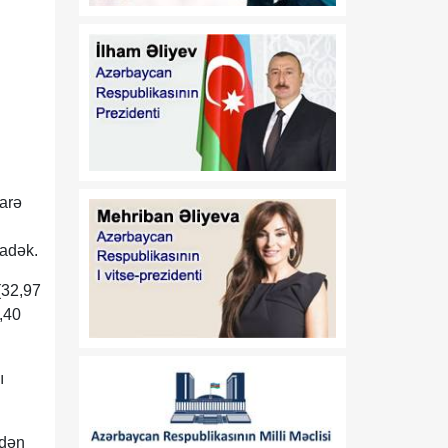
17:32
Orta Dəhlizin strateji
07 Avqust
elementinə çevrilən
Zəngəzur dəhlizi: Birillik
Vaşinqton diplomatiyasının
uğurları
17:30
Trans-Xəzər fiber-optik
07 Avqust
xətti Azərbaycanı
Avrasiyanın rəqəmsal
darə
körpüsünə çevirir
nadək.
16:34
Ukraynalı ekspert:
07 Avqust
Azərbaycan xarici
(32,97
siyasətinin əsas
3,40
prioritetinin yalnız milli
maraqların qorunması
olduğunu nümayiş etdirir
ı
16:30
“Vətən” jurnalı: Özbəkistan
07 Avqust
və Azərbaycan: Müttəfiqlik
ndən