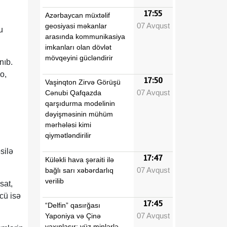
17:55
Azərbaycan müxtəlif
07 Avqust
geosiyasi məkanlar
u
arasında kommunikasiya
imkanları olan dövlət
mövqeyini gücləndirir
nıb.
o,
17:50
Vaşinqton Zirvə Görüşü
07 Avqust
Cənubi Qafqazda
qarşıdurma modelinin
dəyişməsinin mühüm
mərhələsi kimi
qiymətləndirilir
silə
17:47
Küləkli hava şəraiti ilə
07 Avqust
bağlı sarı xəbərdarlıq
verilib
sat,
cü isə
17:45
“Delfin” qasırğası
07 Avqust
Yaponiya və Çinə
yaxınlaşır: yüz minlərlə