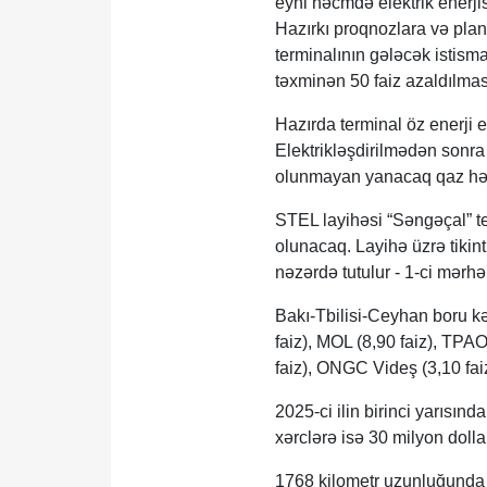
eyni həcmdə elektrik enerji
Hazırkı proqnozlara və plan
terminalının gələcək istism
təxminən 50 faiz azaldılma
Hazırda terminal öz enerji e
Elektrikləşdirilmədən sonra
olunmayan yanacaq qaz həc
STEL layihəsi “Səngəçal” te
olunacaq. Layihə üzrə tikint
nəzərdə tutulur - 1-ci mərhə
Bakı-Tbilisi-Ceyhan boru kə
faiz), MOL (8,90 faiz), TPAO 
faiz), ONGC Videş (3,10 faiz
2025-ci ilin birinci yarısın
xərclərə isə 30 milyon dolla
1768 kilometr uzunluğunda 