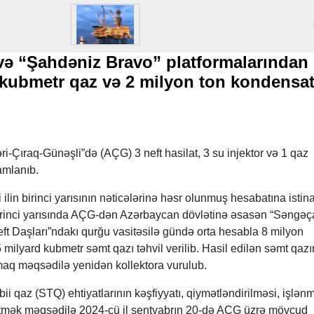
və “Şahdəniz Bravo” platformalarından
 kubmetr qaz və 2 milyon ton kondensa
zəri-Çıraq-Günəşli”də (AÇG) 3 neft hasilat, 3 su injektor və 1 qaz
amlanıb.
lin birinci yarısının nəticələrinə həsr olunmuş hesabatına istin
n birinci yarısında AÇG-dən Azərbaycan dövlətinə əsasən “Səngəç
ft Daşları”ndakı qurğu vasitəsilə gündə orta hesabla 8 milyon
milyard kubmetr səmt qazı təhvil verilib. Hasil edilən səmt qazı
maq məqsədilə yenidən kollektora vurulub.
i qaz (STQ) ehtiyatlarının kəşfiyyatı, qiymətləndirilməsi, işlən
əlilətmək məqsədilə 2024-cü il sentyabrın 20-də AÇG üzrə mövcud