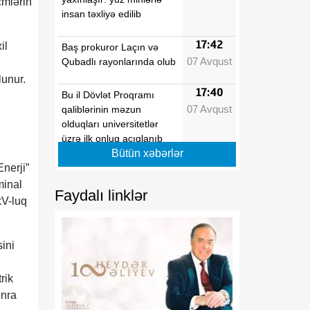
cmlərin
insan təxliyə edilib
17:42
il
Baş prokuror Laçın və
07 Avqust
Qubadlı rayonlarında olub
lunur.
17:40
Bu il Dövlət Proqramı
07 Avqust
qaliblərinin məzun
olduqları universitetlər
üzrə ilk onluq açıqlanıb
Bütün xəbərlər
Enerji”
17:39
Vaşinqton razılaşmaları
minal
07 Avqust
Azərbaycanın sülh
Faydalı linklər
modelinə beynəlxalq
kV-luq
dəstəyi təsdiqlədi
ini
17:36
Hərbi qulluqçular məharət
07 Avqust
dərəcələri üzrə sınaq
imtahanlarına cəlb
rik
olunublar
onra