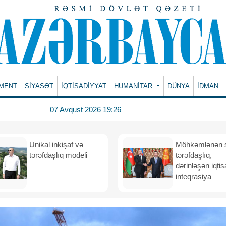
MENT
SİYASƏT
İQTİSADİYYAT
HUMANITAR
DÜNYA
İDMAN
07 Avqust 2026 19:26
Unikal inkişaf və
Möhkəmlənən st
tərəfdaşlıq modeli
tərəfdaşlıq,
dərinləşən iqtis
inteqrasiya