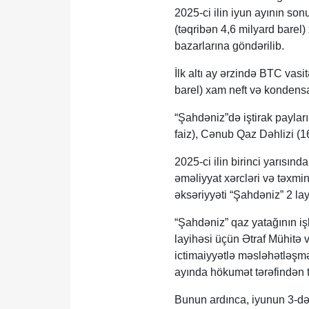
2025-ci ilin iyun ayının so
(təqribən 4,6 milyard barel
bazarlarına göndərilib.
İlk altı ay ərzində BTC vas
barel) xam neft və kondensa
“Şahdəniz”də iştirak paylar
faiz), Cənub Qaz Dəhlizi (16
2025-ci ilin birinci yarısın
əməliyyat xərcləri və təxmin
əksəriyyəti “Şahdəniz” 2 lay
“Şahdəniz” qaz yatağının i
layihəsi üçün Ətraf Mühitə 
ictimaiyyətlə məsləhətləşmə
ayında hökumət tərəfindən t
Bunun ardınca, iyunun 3-də