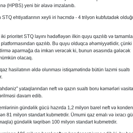
inə (HPBS) yeni bir əlavə imzalanıb.
 STQ ehtiyatlarının xeyli iri həcmdə - 4 trilyon kubfutadək olduğ
a iki prioritet STQ layını hədəfləyən ilkin quyu qazılıb və tamamla
latformasından qazılıb. Bu quyu olduqca əhəmiyyətlidir, çünki 
əndirmə aparmağa da imkan verəcək ki, bunun əsasında gələcək
 mümkün olacaq.
az hasilatının əldə olunması istiqamətində bütün lazımi sualtı
r.
hdəniz” yataqlarından neft və qazın sualtı boru kəmərləri vasitə
ərilməsi davam edib.
temlərinin gündəlik gücü hazırda 1,2 milyon barel neft və konden
ən 81 milyon standart kubmetrdir. Ümumi qaz emalı və ixracı gü
aqla) gündəlik təqribən 100 milyon standart kubmetrdir.