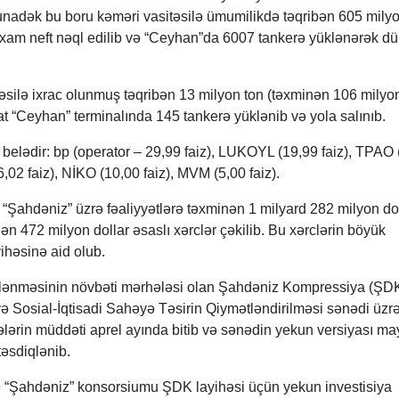
nunadək bu boru kəməri vasitəsilə ümumilikdə təqribən 605 mily
) xam neft nəql edilib və “Ceyhan”da 6007 tankerə yüklənərək d
itəsilə ixrac olunmuş təqribən 13 milyon ton (təxminən 106 milyo
t “Ceyhan” terminalında 145 tankerə yüklənib və yola salınıb.
ı belədir: bp (operator – 29,99 faiz), LUKOYL (19,99 faiz), TPAO
,02 faiz), NİKO (10,00 faiz), MVM (5,00 faiz).
da “Şahdəniz” üzrə fəaliyyətlərə təxminən 1 milyard 282 milyon do
ən 472 milyon dollar əsaslı xərclər çəkilib. Bu xərclərin böyük
ihəsinə aid olub.
şlənməsinin növbəti mərhələsi olan Şahdəniz Kompressiya (ŞD
və Sosial-İqtisadi Sahəyə Təsirin Qiymətləndirilməsi sənədi üzr
lərin müddəti aprel ayında bitib və sənədin yekun versiyası ma
əsdiqlənib.
 “Şahdəniz” konsorsiumu ŞDK layihəsi üçün yekun investisiya