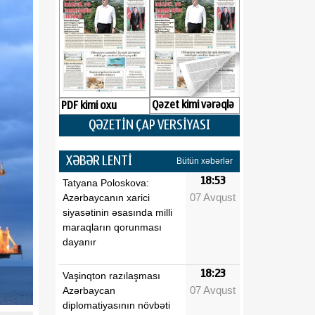
Qəzet kimi vərəqlə
PDF kimi oxu
QƏZETİN ÇAP VERSİYASI
XƏBƏR LENTİ
Bütün xəbərlər
18:53
Tatyana Poloskova:
07 Avqust
Azərbaycanın xarici
siyasətinin əsasında milli
maraqların qorunması
dayanır
18:23
Vaşinqton razılaşması
07 Avqust
Azərbaycan
diplomatiyasının növbəti