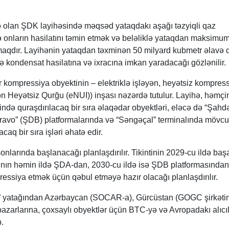
də olan ŞDK layihəsində məqsəd yataqdakı aşağı təzyiqli qaz
lə onların hasilatını təmin etmək və beləliklə yataqdan maksimu
aqdır. Layihənin yataqdan təxminən 50 milyard kubmetr əlavə 
ə kondensat hasilatına və ixracına imkan yaradacağı gözlənilir.
r kompressiya obyektinin – elektriklə işləyən, heyətsiz kompres
n Heyətsiz Qurğu (eNUI)) inşası nəzərdə tutulur. Layihə, həmçi
də quraşdırılacaq bir sıra əlaqədar obyektləri, eləcə də “Şahd
ravo” (ŞDB) platformalarında və “Səngəçal” terminalında mövc
caq bir sıra işləri əhatə edir.
n sonlarında başlanacağı planlaşdırılır. Tikintinin 2029-cu ildə baş
ının həmin ildə ŞDA-dan, 2030-cu ildə isə ŞDB platformasından
essiya etmək üçün qəbul etməyə hazır olacağı planlaşdırılır.
z” yatağından Azərbaycan (SOCAR-a), Gürcüstan (GOGC şirkətin
azarlarına, çoxsaylı obyektlər üçün BTC-yə və Avropadakı alıcı
.