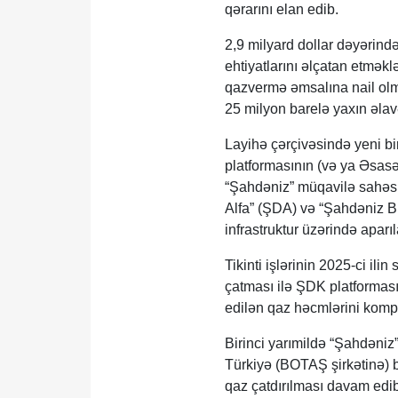
qərarını elan edib.
2,9 milyard dollar dəyərin
ehtiyatlarını əlçatan etmək
qazvermə əmsalına nail olm
25 milyon barelə yaxın əlav
Layihə çərçivəsində yeni bi
platformasının (və ya Əsasə
“Şahdəniz” müqavilə sahəsin
Alfa” (ŞDA) və “Şahdəniz B
infrastruktur üzərində aparıla
Tikinti işlərinin 2025-ci ili
çatması ilə ŞDK platformas
edilən qaz həcmlərini kompr
Birinci yarımildə “Şahdəni
Türkiyə (BOTAŞ şirkətinə) b
qaz çatdırılması davam edib