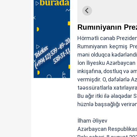
Rumıniyanın Prez
Hörmətli cənab Preziden
Rumıniyanın keçmiş Prez
məni olduqca kədərləndir
İon İliyesku Azərbaycan 
inkişafına, dostluq və
vermişdir. O, dəfələrlə 
təəssüratlarla xatırlayır
Bu ağır itki ilə əlaqəda
hüznlə başsağlığı verirə
İlham Əliyev
Azərbaycan Respublikası