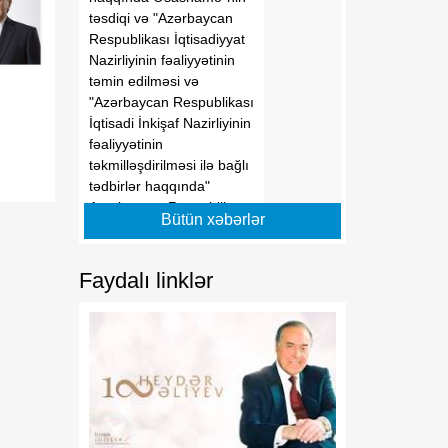
təsdiqi və "Azərbaycan
Respublikası İqtisadiyyat
Nazirliyinin fəaliyyətinin
təmin edilməsi və
"Azərbaycan Respublikası
İqtisadi İnkişaf Nazirliyinin
fəaliyyətinin
ı
təkmilləşdirilməsi ilə bağlı
tədbirlər haqqında"
Azərbaycan Respublikası
Bütün xəbərlər
Prezidentinin 2006-cı il 28
dekabr tarixli 504 nömrəli
Fərmanında dəyişikliklər
Faydalı linklər
edilməsi barədə" 2014-cü
il 20 fevral tarixli 111
nömrəli Fərmanında
dəyişiklik edilməsi
haqqında" Azərbaycan
Respublikası Prezidentinin
2019-cu il 30 dekabr tarixli
911 nömrəli Fərmanında