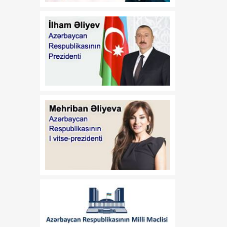
dəyişiklik edilməsi barədə"
2020-ci il 12 may tarixli
1017 nömrəli
fərmanlarında dəyişiklik
edilməsi haqqında
01:57
“İşğaldan azad edilmiş
06 Avqust
ərazilərdə fəaliyyət
göstərən sahibkarların
maliyyə resurslarına çıxış
imkanlarının
genişləndirilməsi
istiqamətində zəruri dövlət
dəstəyinin gücləndirilməsi
və “Azərbaycan
Respublikası adından borc
alınması və zəmanət
verilməsi Qaydası”nın
təsdiq edilməsi haqqında”
Azərbaycan Respublikası
Prezidentinin 2018-ci il 18