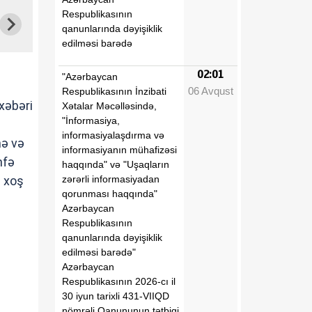
Respublikasının
qanunlarında dəyişiklik
edilməsi barədə
02:01
"Azərbaycan
06 Avqust
Respublikasının İnzibati
xəbəri
Xətalar Məcəlləsində,
"İnformasiya,
informasiyalaşdırma və
nə və
informasiyanın mühafizəsi
hfə
haqqında" və "Uşaqların
zərərli informasiyadan
n xoş
qorunması haqqında"
Azərbaycan
Respublikasının
qanunlarında dəyişiklik
edilməsi barədə"
Azərbaycan
Respublikasının 2026-cı il
30 iyun tarixli 431-VIIQD
nömrəli Qanununun tətbiqi