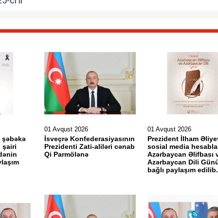
5-ci il
01 Avqust 2026
01 Avqust 2026
l şəbəkə
İsveçrə Konfederasiyasının
Prezident İlham Əliye
 şairi
Prezidenti Zati-aliləri cənab
sosial media hesabla
dənin
Qi Parmölənə
Azərbaycan Əlifbası 
aylaşım
Azərbaycan Dili Günü
bağlı paylaşım edilib.