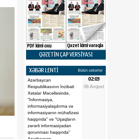
Qəzet kimi vərəqlə
PDF kimi oxu
QƏZETİN ÇAP VERSİYASI
XƏBƏR LENTİ
Bütün xəbərlər
02:03
Azərbaycan
06 Avqust
Respublikasının İnzibati
Xətalar Məcəlləsində,
"İnformasiya,
informasiyalaşdırma və
informasiyanın mühafizəsi
haqqında" və "Uşaqların
zərərli informasiyadan
qorunması haqqında"
Azərbaycan