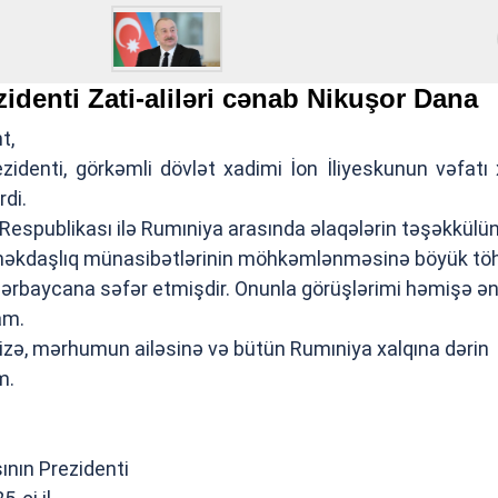
identi Zati-aliləri cənab Nikuşor Dana
t,
identi, görkəmli dövlət xadimi İon İliyeskunun vəfatı 
di.
Respublikası ilə Rumıniya arasında əlaqələrin təşəkkülü
 əməkdaşlıq münasibətlərinin möhkəmlənməsinə böyük tö
Azərbaycana səfər etmişdir. Onunla görüşlərimi həmişə ə
am.
r Sizə, mərhumun ailəsinə və bütün Rumıniya xalqına dərin
m.
nın Prezidenti