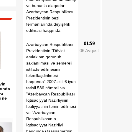
və bununla əlaqədar
Azərbaycan Respublikası
Prezidentinin bəzi
fərmanlarında dəyişiklik
edilməsi haqqında
01:59
Azərbaycan Respublikası
06 Avqust
Prezidentinin "Dövlət
əmlakının qorunub
saxlanılması və səmərəli
istifadə edilməsinin
təkmilləşdirilməsi
haqqında" 2007-ci il 6 iyun
vin
tarixli 586 nömrəli və
rında
və
"Azərbaycan Respublikası
 ilə
İqtisadiyyat Nazirliyinin
..
fəaliyyətinin təmin edilməsi
və "Azərbaycan
Respublikasının
İqtisadiyyat Nazirliyi
haqqında Əsasnamə"nin