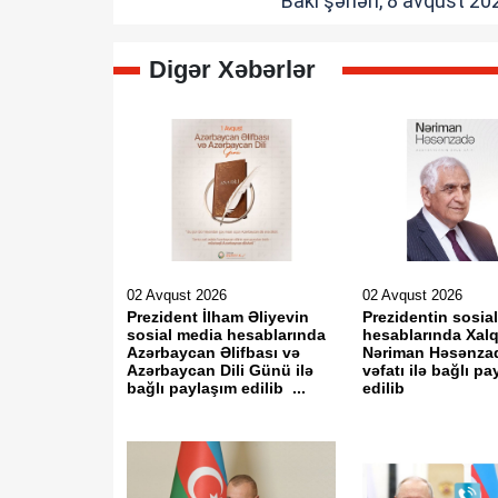
Bakı şəhəri, 8 avqust 202
Digər Xəbərlər
02 Avqust 2026
02 Avqust 2026
Prezident İlham Əliyevin
Prezidentin sosia
sosial media hesablarında
hesablarında Xalq
Azərbaycan Əlifbası və
Nəriman Həsənza
Azərbaycan Dili Günü ilə
vəfatı ilə bağlı p
bağlı paylaşım edilib ...
edilib