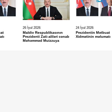
26 İyul 2026
24 İyul 2026
uat
Maldiv Respublikasının
Prezidentin Mətbuat
atı
Prezidenti Zati-aliləri cənab
Xidmətinin məlumat
Məhəmməd Muizzuya