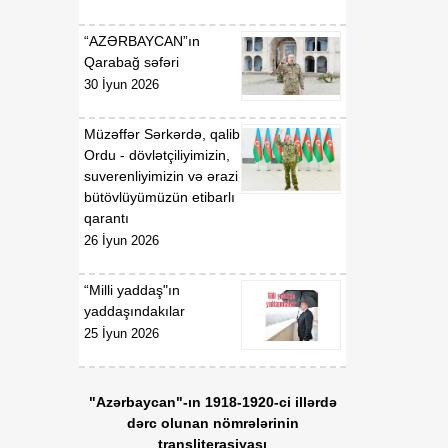
Qaydaları”nın təsdiq
edilməsi haqqında”
“AZƏRBAYCAN”ın
Azərbaycan Respublikası
Qarabağ səfəri
Nazirlər Kabinetinin 2011-
30 İyun 2026
ci il 19 dekabr tarixli 207
nömrəli Qərarında
Müzəffər Sərkərdə, qalib
dəyişiklik edilməsi barədə
Ordu - dövlətçiliyimizin,
suverenliyimizin və ərazi
01:54
Azərbaycan Respublikası
bütövlüyümüzün etibarlı
06 Avqust
Nazirlər Kabinetinin 2020-
qarantı
ci il 6 may tarixli 165
26 İyun 2026
nömrəli Qərarı ilə təsdiq
edilmiş “Verildiyi,
dayandırıldığı, bərpa və
“Milli yaddaş"ın
ya ləğv edildiyi barədə
yaddaşındakılar
Azərbaycan
25 İyun 2026
Respublikasının Dövlət
Gömrük Komitəsinə
məlumat göndərilməli olan
"Azərbaycan"-ın 1918-1920-ci illərdə
lisenziyaların və icazələrin
dərc olunan nömrələrinin
Siyahısı”nda dəyişiklik
transliterasiyası