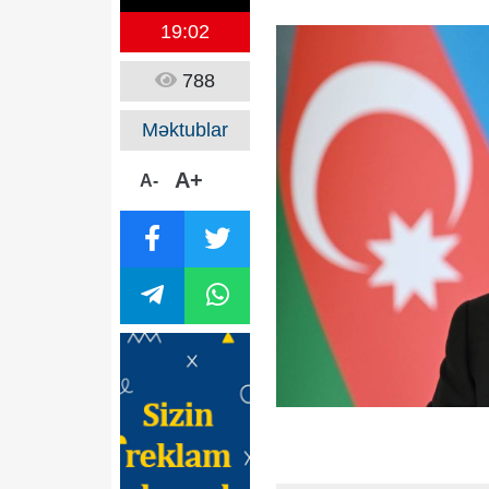
19:02
788
Məktublar
A+
A-