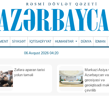
MENT
SİYASƏT
İQTİSADİYYAT
HUMANITAR
DÜNYA
İDMAN
06 Avqust 2026 04:20
Zəfərə aparan tarixi
Mərkəzi Asiya 
yolun təməli
Azərbaycan va
geosiyasi və
geoiqtisadi mə
çevrilib