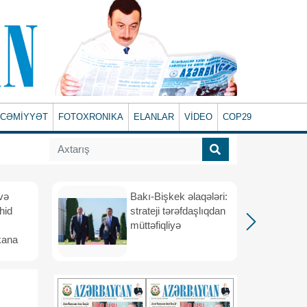
CƏMİYYƏT
FOTOXRONIKA
ELANLAR
VİDEO
COP29
və
Bakı-Bişkek əlaqələri:
hid
strateji tərəfdaşlıqdan
müttəfiqliyə
kana