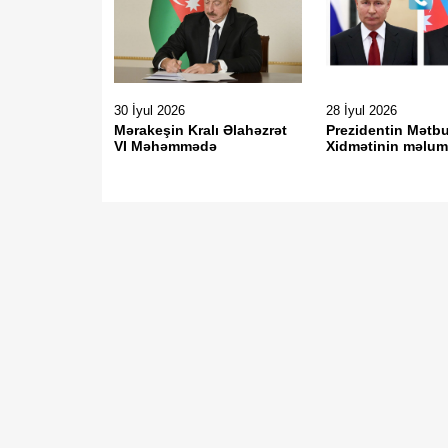
30 İyul 2026
28 İyul 2026
Mərakeşin Kralı Əlahəzrət
Prezidentin Mətb
VI Məhəmmədə
Xidmətinin məlum