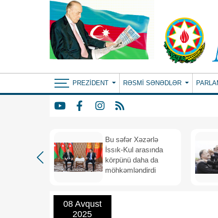
PREZIDENT
RƏSMI SƏNƏDLƏR
PARLA
: ortaq
Bu səfər Xəzərlə
ılıqlı
İssık-Kul arasında
əfiqlik
körpünü daha da
rinə keçir
möhkəmləndirdi
08 Avqust
2025