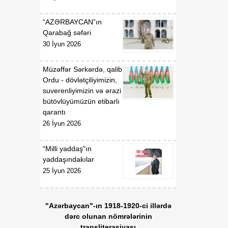
"Azərbaycan Respublikası
İqtisadi İnkişaf Nazirliyinin
“AZƏRBAYCAN”ın
fəaliyyətinin
Qarabağ səfəri
təkmilləşdirilməsi ilə bağlı
30 İyun 2026
tədbirlər haqqında"
Azərbaycan Respublikası
Müzəffər Sərkərdə, qalib
Prezidentinin 2006-cı il 28
Ordu - dövlətçiliyimizin,
dekabr tarixli 504 nömrəli
suverenliyimizin və ərazi
Fərmanında dəyişikliklər
bütövlüyümüzün etibarlı
edilməsi barədə"
qarantı
Azərbaycan Respublikası
26 İyun 2026
Prezidentinin 2014-cü il 20
fevral tarixli 111 nömrəli
“Milli yaddaş"ın
Fərmanında dəyişiklik
yaddaşındakılar
edilməsi haqqında"
Azərbaycan Respublikası
25 İyun 2026
Prezidentinin 2019-cu il 30
dekabr tarixli 911 nömrəli
Fərmanında dəyişiklik
"Azərbaycan"-ın 1918-1920-ci illərdə
edilməsi barədə" 2020-ci il
dərc olunan nömrələrinin
12 may tarixli 1017
transliterasiyası