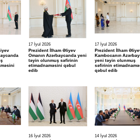
17 İyul 2026
17 İyul 2026
liyev
Prezident İlham Əliyev
Prezident İlham Əliye
rbaycanda
Omanın Azərbaycanda yeni
Kambocanın Azərba
uş
təyin olunmuş səfirinin
yeni təyin olunmuş
aməsini
etimadnaməsini qəbul
səfirinin etimadnamə
edib
qəbul edib
16 İyul 2026
14 İyul 2026