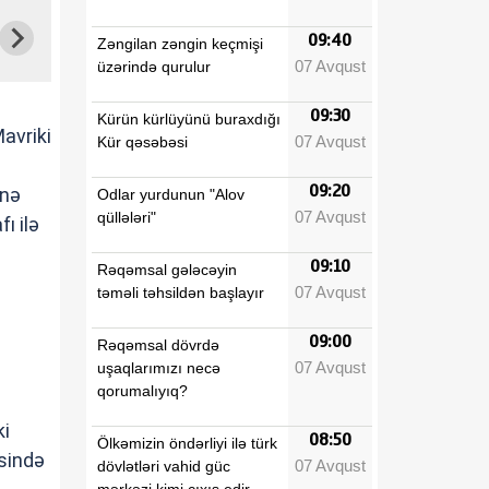
09:40
Zəngilan zəngin keçmişi
07 Avqust
üzərində qurulur
09:30
Kürün kürlüyünü buraxdığı
vriki
07 Avqust
Kür qəsəbəsi
09:20
inə
Odlar yurdunun "Alov
07 Avqust
qüllələri"
ı ilə
09:10
Rəqəmsal gələcəyin
07 Avqust
təməli təhsildən başlayır
09:00
Rəqəmsal dövrdə
07 Avqust
uşaqlarımızı necə
qorumalıyıq?
ki
08:50
Ölkəmizin öndərliyi ilə türk
əsində
07 Avqust
dövlətləri vahid güc
mərkəzi kimi çıxış edir