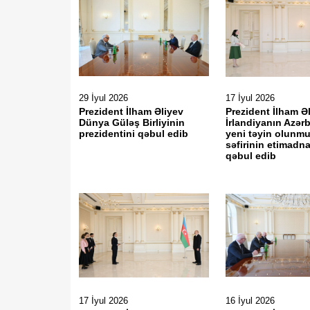
29 İyul 2026
17 İyul 2026
Prezident İlham Əliyev
Prezident İlham Ə
Dünya Güləş Birliyinin
İrlandiyanın Azə
prezidentini qəbul edib
yeni təyin olunm
səfirinin etimadn
qəbul edib
17 İyul 2026
16 İyul 2026