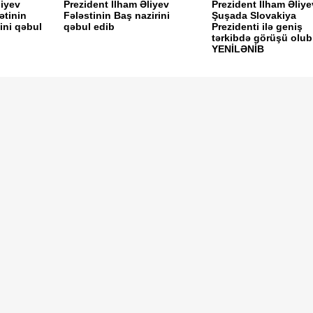
liyev
Prezident İlham Əliyev
Prezident İlham Əliye
ətinin
Fələstinin Baş nazirini
Şuşada Slovakiya
ni qəbul
qəbul edib
Prezidenti ilə geniş
tərkibdə görüşü olub
YENİLƏNİB