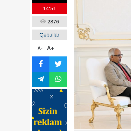
14:51
2876
Qəbullar
A+
A-