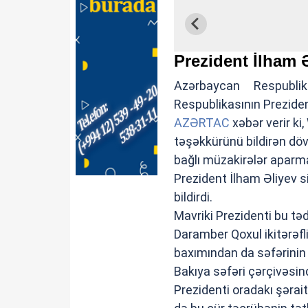
Prezident İlham Ə
Azərbaycan Respubli
Respublikasının Preziden
AZƏRTAC
xəbər verir ki
təşəkkürünü bildirən dövlə
bağlı müzakirələr aparm
Prezident İlham Əliyev
bildirdi.
Mavriki Prezidenti bu tə
Daramber Qoxul ikitərəfl
baxımından da səfərinin
Bakıya səfəri çərçivəsin
Prezidenti oradakı şərait