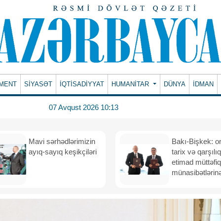
MENT
SİYASƏT
İQTİSADİYYAT
HUMANITAR
DÜNYA
İDMAN
07 Avqust 2026 10:13
Mavi sərhədlərimizin
Bakı-Bişkek: o
ayıq-sayıq keşikçiləri
tarix və qarşılıq
etimad müttəfiq
münasibətlərinə