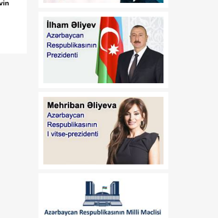
vin
00:53
Azərbaycan Respublikası
07 Avqust
Prezidentinin "Dövlət
əmlakının özəlləşdirilməsi
haqqında" Azərbaycan
Respublikası Qanununun
tətbiq edilməsi barədə"
2000-ci il 10 avqust tarixli
382 nömrəli, "Azərbaycan
Respublikasında Dövlət
əmlakının
özəlləşdirilməsinin II
Dövlət Proqramı"nın
təsdiq edilməsi barədə"
2000-ci il 10 avqust tarixli
383 nömrəli, "Yerli icra
hakimiyyətləri haqqında
Əsasnamə"nin təsdiq
edilməsi barədə" 2012-ci il
6 iyun tarixli 648 nömrəli,
"Dövlətə məxsus olan
hüquqi şəxslərin daxili və