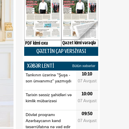
Qəzet kimi vərəqlə
PDF kimi oxu
QƏZETİN ÇAP VERSİYASI
XƏBƏR LENTİ
Bütün xəbərlər
10:10
Tankının üzərinə "Şuşa -
07 Avqust
son ünvanımız" yazmışdı
10:00
Tarixin səssiz şahidləri və
07 Avqust
kimlik mübarizəsi
09:50
Dövlət proqramı
07 Avqust
Azərbaycanın kənd
təsərrüfatına nə vəd edir