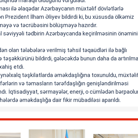
biqində maraqlı olduğunu vurğuladı.
ası ilə əlaqədar Azərbaycanın müxtəlif dövlətlərlə
n Prezident İlham Əliyev bildirdi ki, bu xüsusda ölkəmiz
məyə və təcrübəsini bölüşməyə hazırdır.
 səviyyəli tədbirin Azərbaycanda keçirilməsinin önəmini
 olan tələbələrə verilmiş təhsil təqaüdləri ilə bağlı
 təşəkkürünü bildirdi, gələcəkdə bunun daha da artırılma
xahiş etdi.
ynəlxalq təşkilatlarda əməkdaşlığına toxunuldu, müxtəli
əfərlərin və təmasların tərəfdaşlığın genişləndirilməsi
dı. İqtisadiyyat, sərmayələr, enerji, o cümlədən bərpaol
ahələrdə əməkdaşlığa dair fikir mübadiləsi aparıldı.