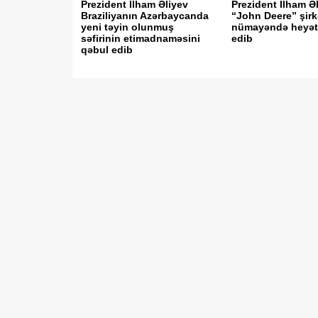
Prezident İlham Əliyev
Prezident İlham Ə
Braziliyanın Azərbaycanda
“John Deere” şirk
yeni təyin olunmuş
nümayəndə heyəti
səfirinin etimadnaməsini
edib
qəbul edib