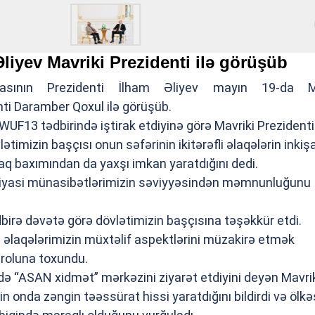
liyev Mavriki Prezidenti ilə görüşüb
kasının Prezidenti İlham Əliyev mayın 19-da Ma
ti Daramber Qoxul ilə görüşüb.
, WUF13 tədbirində iştirak etdiyinə görə Mavriki Prezident
timizin başçısı onun səfərinin ikitərəfli əlaqələrin inkişaf
aq baxımından da yaxşı imkan yaratdığını dedi.
 siyasi münasibətlərimizin səviyyəsindən məmnunluğunu
dbirə dəvətə görə dövlətimizin başçısına təşəkkür etdi.
i əlaqələrimizin müxtəlif aspektlərini müzakirə etmək
 roluna toxundu.
də “ASAN xidmət” mərkəzini ziyarət etdiyini deyən Mavri
in onda zəngin təəssürat hissi yaratdığını bildirdi və ölk