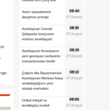
08:40
Xarici siyasətimizin
07 Avqust
dəyişməz prinsipi
08:30
Azərbaycan Cənubi
07 Avqust
Qafqazda İsveçrənin
mühüm tərəfdaşıdır
sı
08:20
Azərbaycan Avrasiyanın
07 Avqust
yeni geosiyasi xəritəsinin
f
memarlarından biridir
08:10
unan
Çolpon-Ata Bəyannaməsi:
07 Avqust
Azərbaycan-Mərkəzi Asiya
əməkdaşlığının yeni
strateji mərhələsi
08:00
Unikal inkişaf və
07 Avqust
tərəfdaşlıq modeli