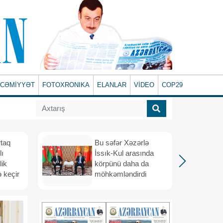
CƏMİYYƏT
FOTOXRONIKA
ELANLAR
VİDEO
COP29
rtaq
Bu səfər Xəzərlə
lı
İssık-Kul arasında
lik
körpünü daha da
 keçir
möhkəmləndirdi