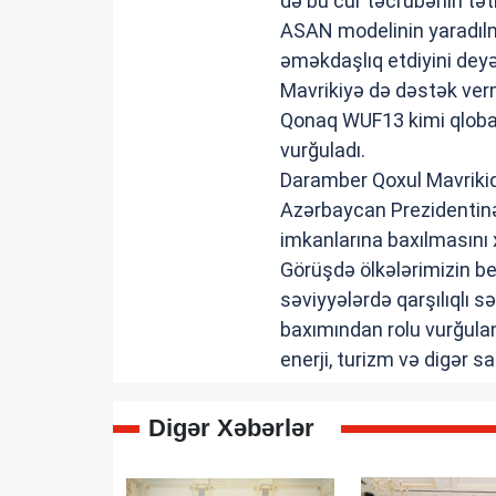
də bu cür təcrübənin tət
ASAN modelinin yaradılm
əməkdaşlıq etdiyini deyə
Mavrikiyə də dəstək ver
Qonaq WUF13 kimi qlobal
vurğuladı.
Daramber Qoxul Mavrikidən
Azərbaycan Prezidentinə
imkanlarına baxılmasını 
Görüşdə ölkələrimizin be
səviyyələrdə qarşılıqlı s
baxımından rolu vurğulan
enerji, turizm və digər s
Digər Xəbərlər