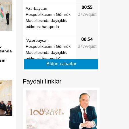
00:55
Azərbaycan
07 Avqust
Respublikasının Gömrük
Məcəlləsində dəyişiklik
edilməsi haqqında
00:54
"Azərbaycan
07 Avqust
Respublikasının Gömrük
v
ycanda
Məcəlləsində dəyişiklik
edilməsi haqqında"
sini
Bütün xəbərlər
Azərbaycan
Respublikasının 2026-cı il
13 iyul tarixli 446-VIIQD
Faydalı linklər
nömrəli Qanununun tətbiqi
və bununla əlaqədar
Azərbaycan Respublikası
Prezidentinin bəzi
fərmanlarında və
Sərəncamında dəyişiklik
edilməsi barədə