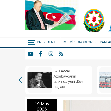
PREZIDENT
RƏSMI SƏNƏDLƏR
PARLA
iya və
57 il əvvəl
 vahid
Azərbaycanın
və
tarixində yeni dövr
i məkana
başladı
19 May
2026