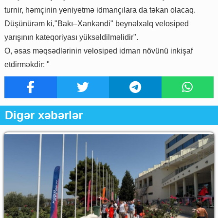
turnir, həmçinin yeniyetmə idmançılara da təkan olacaq.
Düşünürəm ki,"Bakı–Xankəndi" beynəlxalq velosiped
yarışının kateqoriyası yüksəldilməlidir".
O, əsas məqsədlərinin velosiped idman növünü inkişaf
etdirməkdir: "
Digər xəbərlər