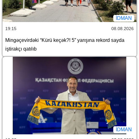
İDMAN
19:15
08.08.2026
Mingəçevirdəki “Kürü keçək?! 5” yarışına rekord sayda
iştirakçı qatılıb
İDMAN