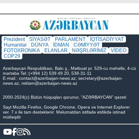
Prezident
SİYASƏT
PARLAMENT
İQTİSADİYYAT
Humanitar
DÜNYA
İDMAN
CƏMİYYƏT
FOTOXRONIKA
ELANLAR
NƏŞRLƏRİMİZ
VİDEO
COP29
Azərbaycan Respublikası, Bakı ş., Mətbuat pr. 529-cu məhəllə, 4-cü
mərtəbə Tel.:(+994 12) 539 49 20, 538-31-11
E-mail.:
contact@azerbaijan-news.az
;
secretary@azerbaijan-
news.az
,
reklam@azerbaijan-news.az
2000-2024(c) Bütün hüquqları qorunur, "AZƏRBAYCAN" qəzeti
Sayt Mozilla Firefox, Google Chrome, Opera və Internet Explorer
ver. 7.x ilə tam dəstəklənir. Məlumatdan istifadə etdikdə istinad
mütləqdir