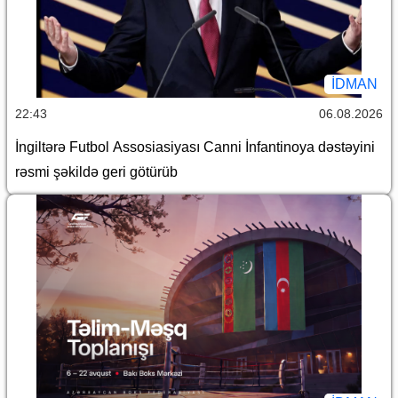
İDMAN
22:43
06.08.2026
İngiltərə Futbol Assosiasiyası Canni İnfantinoya dəstəyini
rəsmi şəkildə geri götürüb