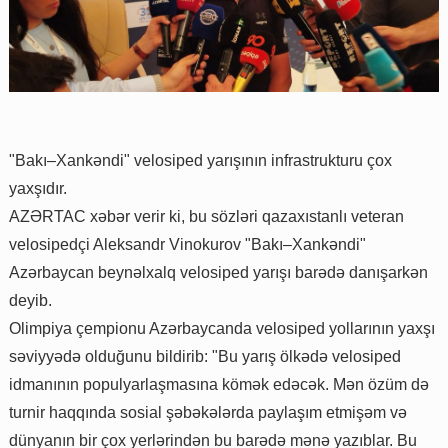
"Bakı–Xankəndi" velosiped yarışının infrastrukturu çox
yaxşıdır.
AZƏRTAC xəbər verir ki, bu sözləri qazaxıstanlı veteran
velosipedçi Aleksandr Vinokurov "Bakı–Xankəndi"
Azərbaycan beynəlxalq velosiped yarışı barədə danışarkən
deyib.
Olimpiya çempionu Azərbaycanda velosiped yollarının yaxşı
səviyyədə olduğunu bildirib: "Bu yarış ölkədə velosiped
idmanının populyarlaşmasına kömək edəcək. Mən özüm də
turnir haqqında sosial şəbəkələrda paylaşım etmişəm və
dünyanın bir çox yerlərindən bu barədə mənə yazıblar. Bu