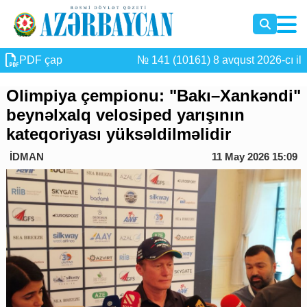
PDF çap
№ 141 (10161) 8 avqust 2026-cı il
Olimpiya çempionu: "Bakı–Xankəndi"
beynəlxalq velosiped yarışının
kateqoriyası yüksəldilməlidir
İDMAN
11 May 2026 15:09