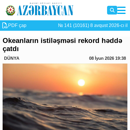
PDF çap
№ 141 (10161) 8 avqust 2026-cı il
Okeanların istiləşməsi rekord həddə
çatdı
DÜNYA
08 İyun 2026 19:38