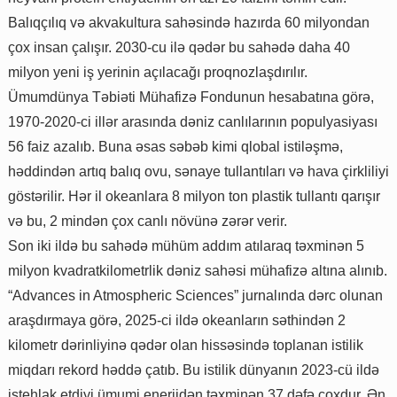
Balıqçılıq və akvakultura sahəsində hazırda 60 milyondan
çox insan çalışır. 2030-cu ilə qədər bu sahədə daha 40
milyon yeni iş yerinin açılacağı proqnozlaşdırılır.
Ümumdünya Təbiəti Mühafizə Fondunun hesabatına görə,
1970-2020-ci illər arasında dəniz canlılarının populyasiyası
56 faiz azalıb. Buna əsas səbəb kimi qlobal istiləşmə,
həddindən artıq balıq ovu, sənaye tullantıları və hava çirkliliyi
göstərilir. Hər il okeanlara 8 milyon ton plastik tullantı qarışır
və bu, 2 mindən çox canlı növünə zərər verir.
Son iki ildə bu sahədə mühüm addım atılaraq təxminən 5
milyon kvadratkilometrlik dəniz sahəsi mühafizə altına alınıb.
“Advances in Atmospheric Sciences” jurnalında dərc olunan
araşdırmaya görə, 2025-ci ildə okeanların səthindən 2
kilometr dərinliyinə qədər olan hissəsində toplanan istilik
miqdarı rekord həddə çatıb. Bu istilik dünyanın 2023-cü ildə
istehlak etdiyi ümumi enerjidən təxminən 37 dəfə çoxdur. Ən