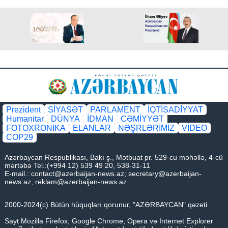
Prezident
SİYASƏT
PARLAMENT
İQTİSADİYYAT
Humanitar
DÜNYA
İDMAN
CƏMİYYƏT
FOTOXRONIKA
ELANLAR
NƏŞRLƏRİMİZ
VİDEO
COP29
Azərbaycan Respublikası, Bakı ş., Mətbuat pr. 529-cu məhəllə, 4-cü
mərtəbə Tel.:(+994 12) 539 49 20, 538-31-11
E-mail.:
contact@azerbaijan-news.az
;
secretary@azerbaijan-
news.az
,
reklam@azerbaijan-news.az
2000-2024(c) Bütün hüquqları qorunur, "AZƏRBAYCAN" qəzeti
Sayt Mozilla Firefox, Google Chrome, Opera və Internet Explorer