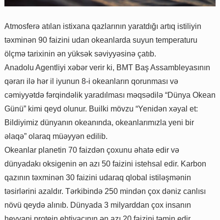
Atmosferə atılan istixana qazlarının yaratdığı artıq istiliyin
təxminən 90 faizini udan okeanlarda suyun temperaturu
ölçmə tarixinin ən yüksək səviyyəsinə çatıb.
Anadolu Agentliyi xəbər verir ki, BMT Baş Assambleyasının
qərarı ilə hər il iyunun 8-i okeanların qorunması və
cəmiyyətdə fərqindəlik yaradılması məqsədilə “Dünya Okean
Günü” kimi qeyd olunur. Builki mövzu “Yenidən xəyal et:
Bildiyimiz dünyanın okeanında, okeanlarımızla yeni bir
əlaqə” olaraq müəyyən edilib.
Okeanlar planetin 70 faizdən çoxunu əhatə edir və
dünyadakı oksigenin ən azı 50 faizini istehsal edir. Karbon
qazının təxminən 30 faizini udaraq qlobal istiləşmənin
təsirlərini azaldır. Tərkibində 250 mindən çox dəniz canlısı
növü qeydə alınıb. Dünyada 3 milyarddan çox insanın
heyvani protein ehtiyacının ən azı 20 faizini təmin edir.