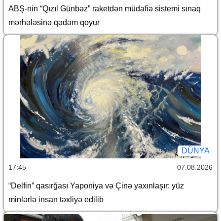
ABŞ-nin “Qızıl Günbəz” raketdən müdafiə sistemi sınaq
mərhələsinə qədəm qoyur
DÜNYA
17:45
07.08.2026
“Delfin” qasırğası Yaponiya və Çinə yaxınlaşır: yüz
minlərlə insan təxliyə edilib