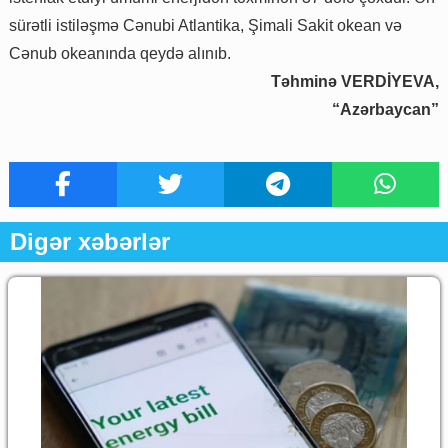
sürətli istiləşmə Cənubi Atlantika, Şimali Sakit okean və
Cənub okeanında qeydə alınıb.
Təhminə VERDİYEVA,
“Azərbaycan”
Digər xəbərlər