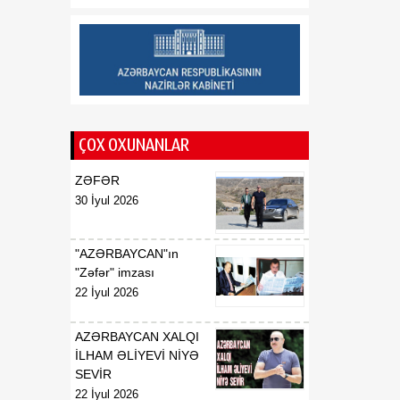
Tacikistan Respublikasının
Təhsil və Elm Nazirliyi
arasında illik təhsil
kvotalarının qarşılıqlı
ayrılması haqqında
Saziş"in təsdiq edilməsi
barədə
ÇOX OXUNANLAR
00:57
BİLDİRİŞ
ZƏFƏR
08 Avqust
30 İyul 2026
18:53
Tatyana Poloskova:
07 Avqust
Azərbaycanın xarici
siyasətinin əsasında milli
"AZƏRBAYCAN"ın
maraqların qorunması
"Zəfər" imzası
dayanır
22 İyul 2026
18:23
Vaşinqton razılaşması
AZƏRBAYCAN XALQI
07 Avqust
Azərbaycan
İLHAM ƏLİYEVİ NİYƏ
diplomatiyasının növbəti
SEVİR
zəfəri idi
22 İyul 2026