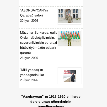
18:22
Tarixi Vaşinqton görüşü:
“AZƏRBAYCAN”ın
07 Avqust
ABŞ-Azərbaycan
Qarabağ səfəri
əlaqələrində və Cənubi
30 İyun 2026
Qafqazın sülh
gündəliyində mühüm
Müzəffər Sərkərdə, qalib
mərhələ
Ordu - dövlətçiliyimizin,
suverenliyimizin və ərazi
18:20
Xarici ölkələrin informasiya
bütövlüyümüzün etibarlı
07 Avqust
şəbəkələrinə hücumlar
qarantı
edən şəxslər saxlanılıblar
26 İyun 2026
18:18
Heyvan kəsimi
“Milli yaddaş"ın
07 Avqust
məntəqələrində
yaddaşındakılar
monitorinqlər aparılıb
25 İyun 2026
18:00
Professor: Süni
07 Avqust
texnologiyalar dilin
"Azərbaycan"-ın 1918-1920-ci illərdə
qarşısında aciz qala bilər
dərc olunan nömrələrinin
transliterasiyası