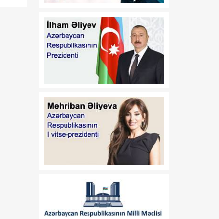
08 Avqust
haqqında"və "Media
haqqında" Azərbaycan
Respublikasının
qanunlarında dəyişiklik
edilməsi barədə"
Azərbaycan
Respublikasının 2026-cı il
14 iyul tarixli 449-VIIQD
nömrəli Qanununun tətbiqi
və bununla əlaqədar bəzi
məsələlərin tənzimlənməsi
haqqında
01:06
Azərbaycan Beynəlxalq
08 Avqust
İnvestisiya Forumunun
Təşkilat Komitəsinin
yaradılması haqqında
01:04
"Azərbaycan
08 Avqust
Respublikasının Elm və
Təhsil Nazirliyi ilə