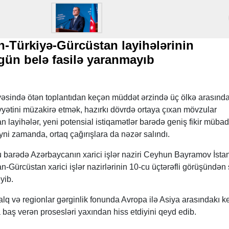
n-Türkiyə-Gürcüstan layihələrinin
r gün belə fasilə yaranmayıb
əsində ötən toplantıdan keçən müddət ərzində üç ölkə arasında
iyyətini müzakirə etmək, hazırkı dövrdə ortaya çıxan mövzular
n layihələr, yeni potensial istiqamətlər barədə geniş fikir mübad
i zamanda, ortaq çağırışlara da nəzər salındı.
 barədə Azərbaycanın xarici işlər naziri Ceyhun Bayramov İsta
n-Gürcüstan xarici işlər nazirlərinin 10-cu üçtərəfli görüşündən
yib.
 və regionlar gərginlik fonunda Avropa ilə Asiya arasındakı k
 baş verən prosesləri yaxından hiss etdiyini qeyd edib.