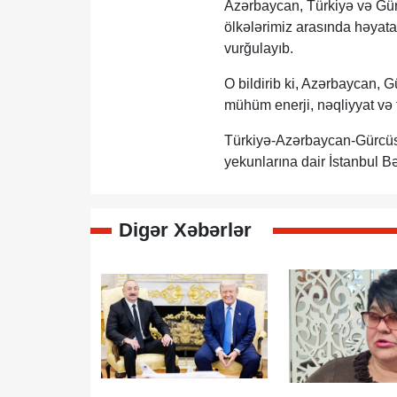
Azərbaycan, Türkiyə və Gür
ölkələrimiz arasında həyata 
vurğulayıb.
O bildirib ki, Azərbaycan, Gü
mühüm enerji, nəqliyyat və t
Türkiyə-Azərbaycan-Gürcüsta
yekunlarına dair İstanbul 
Digər Xəbərlər