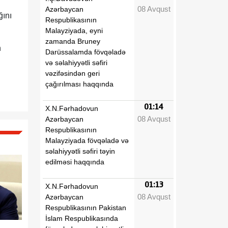
08 Avqust
Azərbaycan
ğını
Respublikasının
Malayziyada, eyni
zamanda Bruney
n
Darüssalamda fövqəladə
və səlahiyyətli səfiri
vəzifəsindən geri
çağırılması haqqında
01:14
X.N.Fərhadovun
08 Avqust
Azərbaycan
Respublikasının
Malayziyada fövqəladə və
səlahiyyətli səfiri təyin
edilməsi haqqında
01:13
X.N.Fərhadovun
08 Avqust
Azərbaycan
Respublikasının Pakistan
İslam Respublikasında