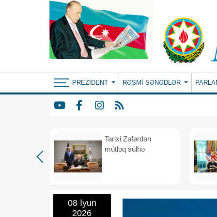
PREZIDENT
RƏSMI SƏNƏDLƏR
PARLA
iyasi
Tarixi Zəfərdən
mühüm
mütləq sülhə
əsi
08 İyun
2026