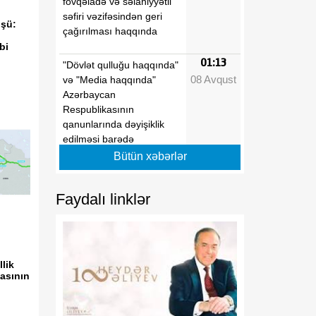
fövqəladə və səlahiyyətli
səfiri vəzifəsindən geri
üşü:
çağırılması haqqında
bi
01:13
"Dövlət qulluğu haqqında"
08 Avqust
və "Media haqqında"
Azərbaycan
Respublikasının
qanunlarında dəyişiklik
edilməsi barədə
Bütün xəbərlər
01:11
"Media Reyestrinin
08 Avqust
aparılması Qaydaları"nın
Faydalı linklər
təsdiq edilməsi haqqında"
Azərbaycan Respublikası
Prezidentinin 2022-ci il 26
sentyabr tarixli 1846
nömrəli Fərmanında
llik
asının
dəyişiklik edilməsi barədə
01:09
"Dövlət qulluğu