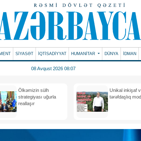
MENT
SİYASƏT
İQTİSADİYYAT
HUMANITAR
DÜNYA
İDMAN
08 Avqust 2026 08:07
Ölkəmizin sülh
Unikal inkişaf 
strategiyası uğurla
tərəfdaşlıq mod
reallaşır