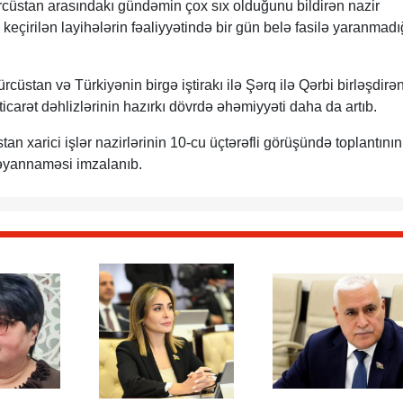
cüstan arasındakı gündəmin çox sıx olduğunu bildirən nazir
keçirilən layihələrin fəaliyyətində bir gün belə fasilə yaranmadı
rcüstan və Türkiyənin birgə iştirakı ilə Şərq ilə Qərbi birləşdirə
icarət dəhlizlərinin hazırkı dövrdə əhəmiyyəti daha da artıb.
n xarici işlər nazirlərinin 10-cu üçtərəfli görüşündə toplantının
Bəyannaməsi imzalanıb.