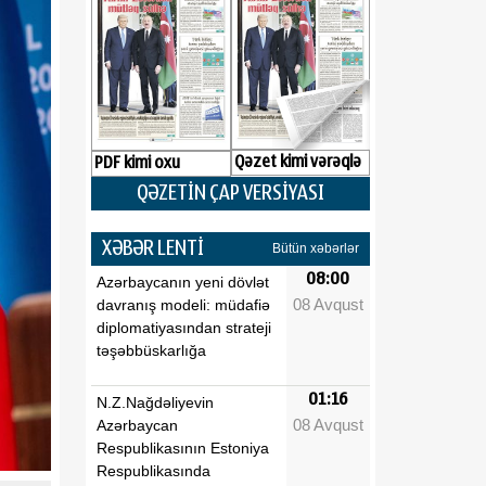
Qəzet kimi vərəqlə
PDF kimi oxu
QƏZETİN ÇAP VERSİYASI
XƏBƏR LENTİ
Bütün xəbərlər
08:00
Azərbaycanın yeni dövlət
08 Avqust
davranış modeli: müdafiə
diplomatiyasından strateji
təşəbbüskarlığa
01:16
N.Z.Nağdəliyevin
08 Avqust
Azərbaycan
Respublikasının Estoniya
Respublikasında