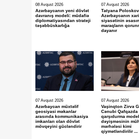
08 Avqust 2026
07 Avqust 2026
Azərbaycanın yeni dövlət
Tatyana Poloskov
davranış modeli: müdafiə
Azərbaycanın xari
diplomatiyasından strateji
siyasətinin əsasın
təşəbbüskarlığa
maraqların qorun
dayanır
07 Avqust 2026
07 Avqust 2026
Azərbaycan müxtəlif
Vaşinqton Zirvə 
geosiyasi məkanlar
Cənubi Qafqazda
arasında kommunikasiya
qarşıdurma model
imkanları olan dövlət
dəyişməsinin mü
mövqeyini gücləndirir
mərhələsi kimi
qiymətləndirilir ...