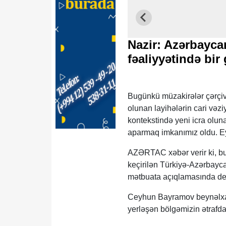
Nazir: Azərbayca
fəaliyyətində bi
Bugünkü müzakirələr çərçiv
olunan layihələrin cari vəz
kontekstində yeni icra oluna
aparmaq imkanımız oldu. Eyn
AZƏRTAC xəbər verir ki, bu
keçirilən Türkiyə-Azərbayca
mətbuata açıqlamasında de
Ceyhun Bayramov beynəlxalq
yerləşən bölgəmizin ətrafda