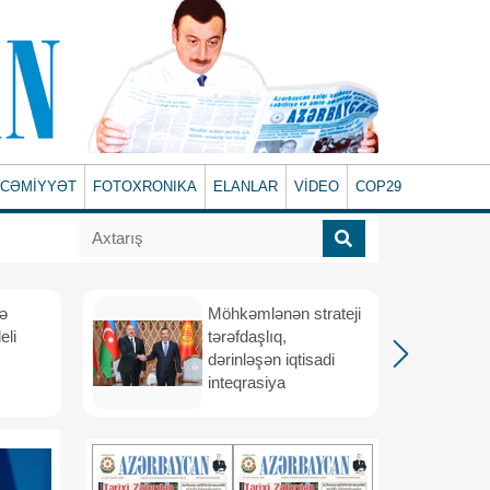
CƏMİYYƏT
FOTOXRONIKA
ELANLAR
VİDEO
COP29
və
Möhkəmlənən strateji
eli
tərəfdaşlıq,
dərinləşən iqtisadi
inteqrasiya