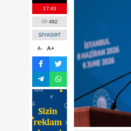
17:43
492
SİYASƏT
A+
A-