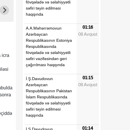
fövqəladə və səlahiyyətli
səfiri təyin edilməsi
haqqında
01:16
A.A.Məhərrəmovun
08 Avqust
Azərbaycan
Respublikasının Estoniya
Respublikasında
fövqəladə və səlahiyyətli
 icra
səfiri vəzifəsindən geri
çağırılması haqqında
iləsi
01:15
İ.Ş.Davudovun
08 Avqust
Azərbaycan
nbulda
Respublikasının Pakistan
 sonra
İslam Respublikasında
fövqəladə və səlahiyyətli
səfiri təyin edilməsi
eçiddə
haqqında
01:14
İ.Ş.Davudovun