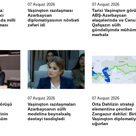
07 Avqust 2026
07 Avqust 2026
a:
Vaşinqton razılaşması
Tarixi Vaşinqton gör
ci
Azərbaycan
ABŞ-Azərbaycan
da milli
diplomatiyasının növbəti
əlaqələrində və Cənu
ması
zəfəri idi
Qafqazın sülh
gündəliyində mühüm
mərhələ
07 Avqust 2026
07 Avqust 2026
Görüşü
Vaşinqton razılaşmaları
Orta Dəhlizin strateji
Azərbaycanın sülh
elementinə çevrilən
inin
modelinə beynəlxalq
Zəngəzur dəhlizi: Biri
hüm
dəstəyi təsdiqlədi
Vaşinqton diplomatiy
uğurları