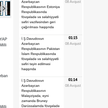
08 Avqust
Azərbaycan
Respublikasının Estoniya
Respublikasında
fövqəladə və səlahiyyətli
səfiri vəzifəsindən geri
çağırılması haqqında
01:15
İ.Ş.Davudovun
ə YAP
08 Avqust
Azərbaycan
Milli
Respublikasının Pakistan
İslam Respublikasında
fövqəladə və səlahiyyətli
səfiri təyin edilməsi
haqqında
urban
01:14
İ.Ş.Davudovun
08 Avqust
Azərbaycan
Respublikasının
Malayziyada, eyni
zamanda Bruney
Darüssalamda fövqəladə
illi