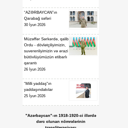
gündəliyində mühüm
mərhələ
“AZƏRBAYCAN”ın
Qarabağ səfəri
18:20
Xarici ölkələrin informasiya
30 İyun 2026
07 Avqust
şəbəkələrinə hücumlar
edən şəxslər saxlanılıblar
Müzəffər Sərkərdə, qalib
Ordu - dövlətçiliyimizin,
18:18
Heyvan kəsimi
suverenliyimizin və ərazi
07 Avqust
məntəqələrində
bütövlüyümüzün etibarlı
monitorinqlər aparılıb
qarantı
26 İyun 2026
18:00
Professor: Süni
07 Avqust
texnologiyalar dilin
“Milli yaddaş"ın
qarşısında aciz qala bilər
yaddaşındakılar
25 İyun 2026
17:55
Azərbaycan müxtəlif
07 Avqust
geosiyasi məkanlar
arasında kommunikasiya
"Azərbaycan"-ın 1918-1920-ci illərdə
imkanları olan dövlət
dərc olunan nömrələrinin
mövqeyini gücləndirir
transliterasiyası