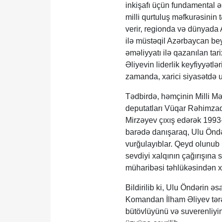
inkişafı üçün fundamental ə
milli qurtuluş məfkurəsinin
verir, regionda və dünyada 
ilə müstəqil Azərbaycan bey
əməliyyatı ilə qazanılan ta
Əliyevin liderlik keyfiyyətlə
zamanda, xarici siyasətdə uğu
Tədbirdə, həmçinin Milli Mə
deputatları Vüqar Rəhimzad
Mirzəyev çıxış edərək 1993
barədə danışaraq, Ulu Öndər
vurğulayıblar. Qeyd olunub
sevdiyi xalqının çağırışına
müharibəsi təhlükəsindən xi
Bildirilib ki, Ulu Öndərin ə
Komandan İlham Əliyev tərə
bütövlüyünü və suverenliyin