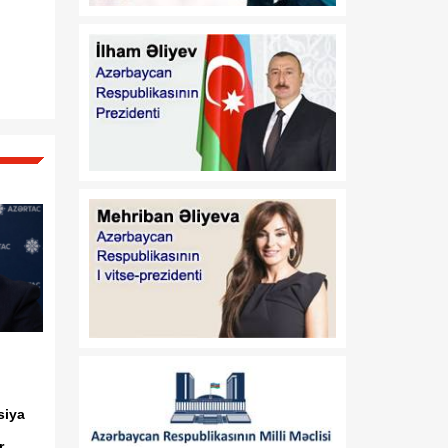
Azərbaycan
Respublikasının 2026-cı il
14 iyul tarixli 449-VIIQD
nömrəli Qanununun tətbiqi
və bununla əlaqədar bəzi
məsələlərin tənzimlənməsi
haqqında
01:06
Azərbaycan Beynəlxalq
08 Avqust
İnvestisiya Forumunun
Təşkilat Komitəsinin
yaradılması haqqında
01:04
"Azərbaycan
08 Avqust
Respublikasının Elm və
Təhsil Nazirliyi ilə
Tacikistan Respublikasının
Təhsil və Elm Nazirliyi
arasında illik təhsil
siya
kvotalarının qarşılıqlı
ayrılması haqqında
ir