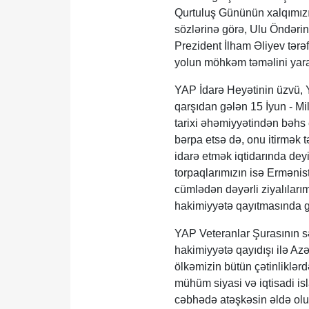
Qurtuluş Gününün xalqımız
sözlərinə görə, Ulu Öndərin 
Prezident İlham Əliyev tərə
yolun möhkəm təməlini yara
YAP İdarə Heyətinin üzvü, Y
qarşıdan gələn 15 İyun - Mi
tarixi əhəmiyyətindən bəhs 
bərpa etsə də, onu itirmək 
idarə etmək iqtidarında de
torpaqlarımızın isə Ermənist
cümlədən dəyərli ziyalıları
hakimiyyətə qayıtmasında g
YAP Veteranlar Şurasının s
hakimiyyətə qayıdışı ilə Az
ölkəmizin bütün çətinliklə
mühüm siyasi və iqtisadi isla
cəbhədə atəşkəsin əldə olu