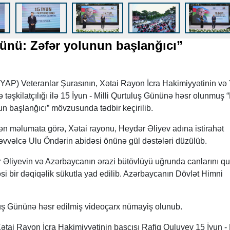
Günü: Zəfər yolunun başlanğıcı”
(YAP) Veteranlar Şurasının, Xətai Rayon İcra Hakimiyyətinin v
ə təşkilatçılığı ilə 15 İyun - Milli Qurtuluş Gününə həsr olunmuş “
n başlanğıcı” mövzusunda tədbir keçirilib.
 məlumata görə, Xətai rayonu, Heydər Əliyev adına istirahət
 əvvəlcə Ulu Öndərin abidəsi önünə gül dəstələri düzülüb.
Əliyevin və Azərbaycanın ərazi bütövlüyü uğrunda canlarını q
əsi bir dəqiqəlik sükutla yad edilib. Azərbaycanın Dövlət Himni
uluş Gününə həsr edilmiş videoçarx nümayiş olunub.
Xətai Rayon İcra Hakimiyyətinin başçısı Rafiq Quluyev 15 İyun - M