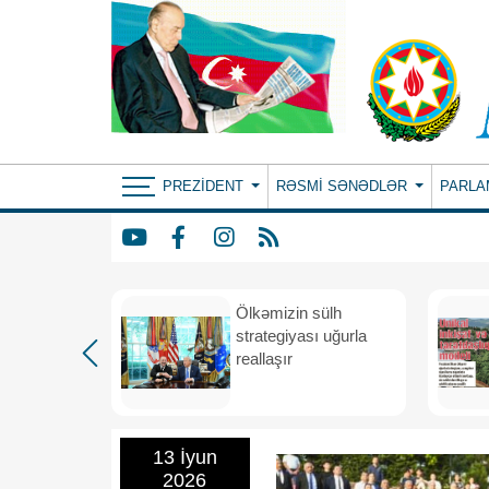
PREZIDENT
RƏSMI SƏNƏDLƏR
PARLA
rdən
Ölkəmizin sülh
hə
strategiyası uğurla
reallaşır
13 İyun
2026