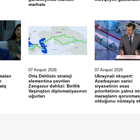
mərhələ
07 Avqust 2026
07 Avqust 2026
maları
Orta Dəhlizin strateji
Ukraynalı ekspert:
h
elementinə çevrilən
Azərbaycan xarici
alq
Zəngəzur dəhlizi: Birillik
siyasətinin əsas
i
Vaşinqton diplomatiyasının
prioritetinin yalnız mil
uğurları
maraqların qorunmas
olduğunu nümayiş etdi