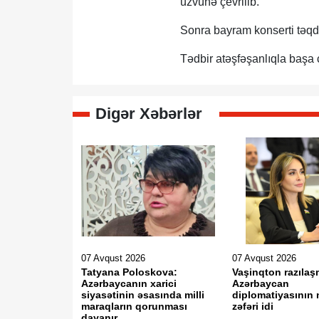
üzvünə çevrilib.
Sonra bayram konserti təqd
Tədbir atəşfəşanlıqla başa ç
Digər Xəbərlər
07 Avqust 2026
07 Avqust 2026
Tatyana Poloskova:
Vaşinqton razılaş
Azərbaycanın xarici
Azərbaycan
siyasətinin əsasında milli
diplomatiyasının 
maraqların qorunması
zəfəri idi
dayanır