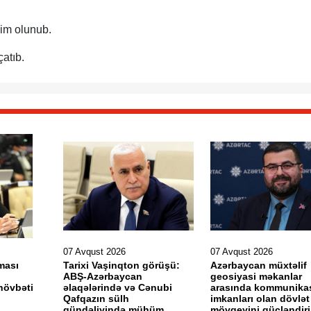
im olunub.
atıb.
07 Avqust 2026
07 Avqust 2026
ması
Tarixi Vaşinqton görüşü:
Azərbaycan müxtəlif
ABŞ-Azərbaycan
geosiyasi məkanlar
növbəti
əlaqələrində və Cənubi
arasında kommunika
Qafqazın sülh
imkanları olan dövlət
gündəliyində mühüm
mövqeyini gücləndir