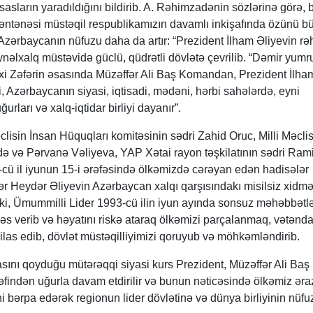
sasların yaradıldığını bildirib. A. Rəhimzadənin sözlərinə görə, 
 təntənəsi müstəqil respublikamızın davamlı inkişafında özünü b
Azərbaycanın nüfuzu daha da artır: “Prezident İlham Əliyevin rəh
nəlxalq müstəvidə güclü, qüdrətli dövlətə çevrilib. “Dəmir yumr
rixi Zəfərin əsasında Müzəffər Ali Baş Komandan, Prezident İlha
ri, Azərbaycanın siyasi, iqtisadi, mədəni, hərbi sahələrdə, eyni
rları və xalq-iqtidar birliyi dayanır”.
clisin İnsan Hüquqları komitəsinin sədri Zahid Oruc, Milli Məclis
ə və Pərvanə Vəliyeva, YAP Xətai rayon təşkilatının sədri Rami
-cü il iyunun 15-i ərəfəsində ölkəmizdə cərəyan edən hadisələr
 Heydər Əliyevin Azərbaycan xalqı qarşısındakı misilsiz xidmət
 ki, Ümummilli Lider 1993-cü ilin iyun ayında sonsuz məhəbbətl
 səs verib və həyatını riskə ataraq ölkəmizi parçalanmaq, vətənd
las edib, dövlət müstəqilliyimizi qoruyub və möhkəmləndirib.
sasını qoyduğu mütərəqqi siyasi kurs Prezident, Müzəffər Ali Baş
findən uğurla davam etdirilir və bunun nəticəsində ölkəmiz əra
i bərpa edərək regionun lider dövlətinə və dünya birliyinin nüfu