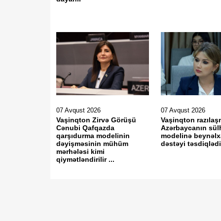
07 Avqust 2026
07 Avqust 2026
Vaşinqton Zirvə Görüşü
Vaşinqton razılaş
Cənubi Qafqazda
Azərbaycanın sül
qarşıdurma modelinin
modelinə beynəlx
dəyişməsinin mühüm
dəstəyi təsdiqləd
mərhələsi kimi
qiymətləndirilir ...