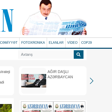
CƏMİYYƏT
FOTOXRONIKA
ELANLAR
VİDEO
COP29
rateji
AĞIR DAŞLI
AZƏRBAYCAN
adi