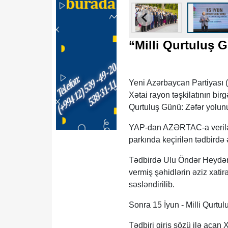
“Milli Qurtuluş 
Yeni Azərbaycan Partiyası 
Xətai rayon təşkilatının birg
Qurtuluş Günü: Zəfər yolunu
YAP-dan AZƏRTAC-a verilən
parkında keçirilən tədbirdə
Tədbirdə Ulu Öndər Heydər 
vermiş şəhidlərin əziz xatir
səsləndirilib.
Sonra 15 İyun - Milli Qurt
Tədbiri giriş sözü ilə açan 