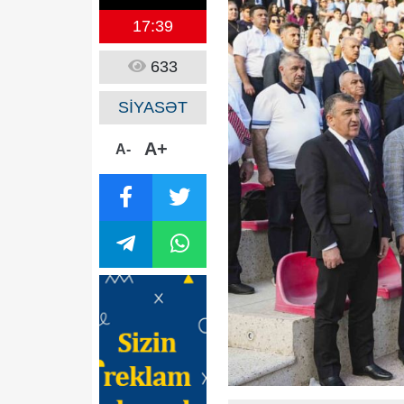
17:39
633
SİYASƏT
A+
A-