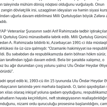
ın taleyində mühüm dönüş nöqtəsi olduğunu vurğulayıb. Onun
zəngin dövlətçilik irsi, uzaqgörən ideyaları və həmin siyasi kur
findən uğurla davam etdirilməsi Milli Qurtuluşdan böyük Zəfərə
dıb.
AP Veteranlar Şurasının sədri Arif Rəhimzadə tədbir iştirakçılar
lli Qurtuluş Günü münasibətilə təbrik edib. Milli Qurtuluş Günün
edən A. Rəhimzadə bildirib ki, Azərbaycan 1991-ci ildə müstəqill
təhlükəsi ilə üz-üzə qalmışdı: “Ozamankı hakimiyyət isə respubli
yildi. Bu səbəbdən də respublikamızda dərin böhran hökm sürür,
an tərəfindən işğalı davam edirdi. Belə bir şəraitdə xalqımız, o
mız bu ağır durumdan çıxış yolunu yalnız Ulu Öndər Heydər Əliy
örürdü”.
ədri qeyd edib ki, 1993-cü ilin 15 iyununda Ulu Öndər Heydər Ə
ərbaycanın tarixində yeni mərhələ başlandı. O, tarixi qayıdışdan
rdən xilas olaraq inkişaf yoluna qədəm qoyduğunu, respublikamı
hatların həyata keçirildiyini, neft strategiyasının reallaşdırıldığın
nduğunu, nizami ordu quruculuğu prosesinə başlanıldığını, cəm